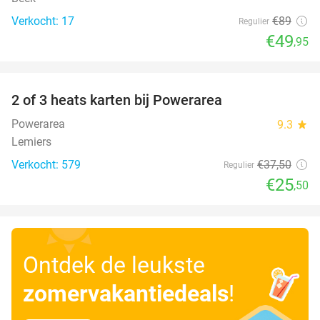
Verkocht: 17
€89
Regulier
€49
,95
favorite_border
2 of 3 heats karten bij Powerarea
32%
Powerarea
9.3
star
Lemiers
Verkocht: 579
€37
,50
Regulier
€25
,50
Ontdek de leukste
zomervakantiedeals
!