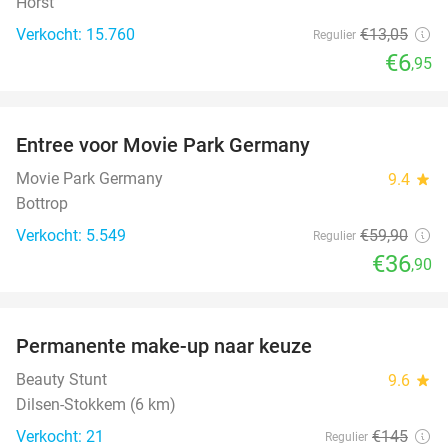
Horst
Verkocht: 15.760
€13
,05
Regulier
€6
,95
favorite_border
Entree voor Movie Park Germany
38%
Movie Park Germany
9.4
star
Bottrop
Verkocht: 5.549
€59
,90
Regulier
€36
,90
favorite_border
Permanente make-up naar keuze
52%
Beauty Stunt
9.6
star
Dilsen-Stokkem (6 km)
Verkocht: 21
€145
Regulier