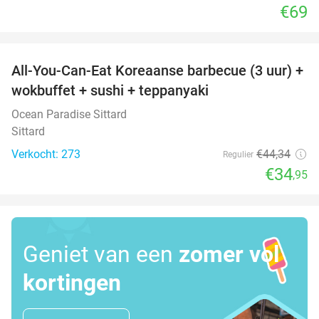
€69
favorite_border
All-You-Can-Eat Koreaanse barbecue (3 uur) +
21%
wokbuffet + sushi + teppanyaki
Ocean Paradise Sittard
Sittard
Verkocht: 273
€44
,34
Regulier
€34
,95
Geniet van een
zomer vol
kortingen