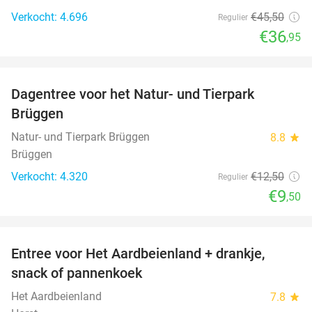
Verkocht: 4.696
€45
,50
Regulier
€36
,95
favorite_border
Dagentree voor het Natur- und Tierpark
24%
Brüggen
Natur- und Tierpark Brüggen
8.8
star
Brüggen
Verkocht: 4.320
€12
,50
Regulier
€9
,50
favorite_border
Entree voor Het Aardbeienland + drankje,
47%
snack of pannenkoek
Het Aardbeienland
7.8
star