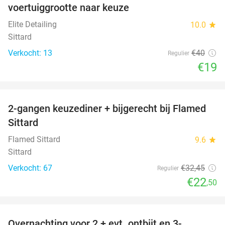
voertuiggrootte naar keuze
Elite Detailing
10.0
star
Sittard
Verkocht: 13
€40
Regulier
€19
favorite_border
2-gangen keuzediner + bijgerecht bij Flamed
31%
Sittard
Flamed Sittard
9.6
star
Sittard
Verkocht: 67
€32
,45
Regulier
€22
,50
favorite_border
Overnachting voor 2 + evt. ontbijt en 3-