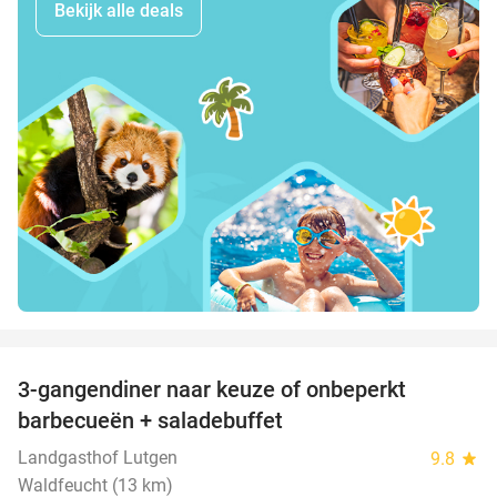
Bekijk alle deals
favorite_border
3-gangendiner naar keuze of onbeperkt
42%
barbecueën + saladebuffet
Landgasthof Lutgen
9.8
star
Waldfeucht (13 km)