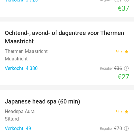
€37
favorite_border
Ochtend-, avond- of dagentree voor Thermen
25%
Maastricht
Thermen Maastricht
9.7
star
Maastricht
Verkocht: 4.380
€36
Regulier
€27
favorite_border
Japanese head spa (60 min)
23%
Headspa Aura
9.7
star
Sittard
Verkocht: 49
€70
Regulier