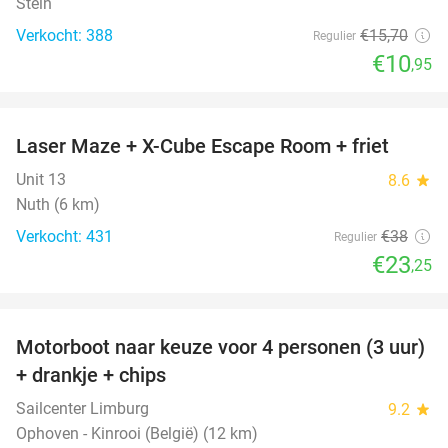
Stein
Verkocht: 388
€15
,70
Regulier
€10
,95
favorite_border
Laser Maze + X-Cube Escape Room + friet
39%
Unit 13
8.6
star
Nuth (6 km)
Verkocht: 431
€38
Regulier
€23
,25
favorite_border
Motorboot naar keuze voor 4 personen (3 uur)
31%
+ drankje + chips
Sailcenter Limburg
9.2
star
Ophoven - Kinrooi (België) (12 km)