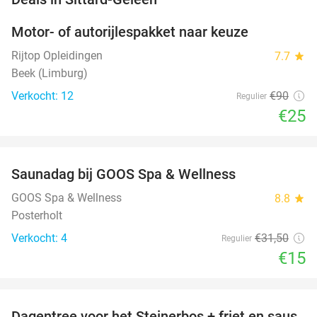
Motor- of autorijlespakket naar keuze
72%
Rijtop Opleidingen
7.7
star
Beek (Limburg)
Verkocht: 12
€90
Regulier
€25
favorite_border
Saunadag bij GOOS Spa & Wellness
52%
NEW
TODAY
GOOS Spa & Wellness
8.8
star
Posterholt
Verkocht: 4
€31
,50
Regulier
€15
favorite_border
Dagentree voor het Steinerbos + friet en saus