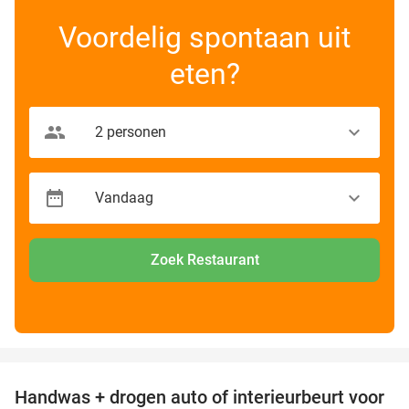
Voordelig spontaan uit
eten?
Zoek Restaurant
favorite_border
Handwas + drogen auto of interieurbeurt voor
53%