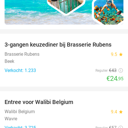
favorite_border
3-gangen keuzediner bij Brasserie Rubens
42%
Brasserie Rubens
9.5
star
Beek
Verkocht: 1.233
€43
Regulier
€24
,95
favorite_border
Entree voor Walibi Belgium
35%
Walibi Belgium
9.4
star
Wavre
Verkocht: 3.725
€57
Regulier