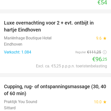
€54
favorite_border
Luxe overnachting voor 2 + evt. ontbijt in
14%
hartje Eindhoven
Mariënhage Boutique Hotel
9.6
star
Eindhoven
Verkocht: 1.084
€111
,25
Regulier
€96
,25
Excl. ca. €5,25 p.p.p.n. toeristenbelasting
favorite_border
Cupping, rug- of ontspanningsmassage (30, 40
60%
of 60 min)
Praktijk You Sound
10.0
star
Sittard