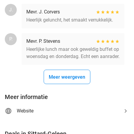
J.
Mevr. J. Corvers
Heerlijk geluncht, het smaakt verrukkelijk.
P.
Mevr. P. Stevens
Heerlijke lunch maar ook geweldig buffet op
woensdag en donderdag. Echt een aanrader.
Meer weergeven
Meer informatie
Website
favorite_border
Deals in Sittard-Geleen