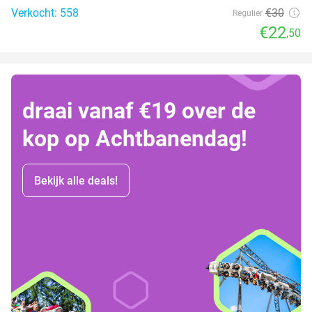
Verkocht: 558
€30
Regulier
€22
,50
draai vanaf €19 over de
kop op Achtbanendag!
Bekijk alle deals!