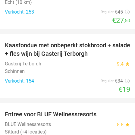
Echt (10 km)
Verkocht: 253
€45
Regulier
€27
,50
favorite_border
Kaasfondue met onbeperkt stokbrood + salade
44%
+ fles wijn bij Gasterij Terborgh
Gasterij Terborgh
9.4
star
Schinnen
Verkocht: 154
€34
Regulier
€19
favorite_border
Entree voor BLUE Wellnessresorts
48%
BLUE Wellnessresorts
8.8
star
Sittard (+4 locaties)