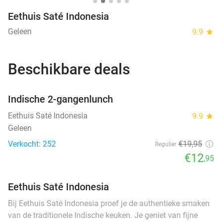
Eethuis Saté Indonesia
Geleen
9.9
star
Beschikbare deals
favorite_border
Indische 2-gangenlunch
Eethuis Saté Indonesia
9.9
star
Geleen
Verkocht: 252
€19
,95
Regulier
€12
,95
Eethuis Saté Indonesia
Bij Eethuis Saté Indonesia proef je de authentieke smaken
van de traditionele Indische keuken. Je geniet van fijne