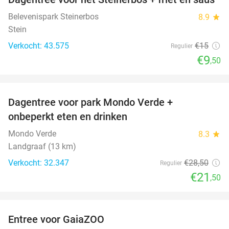
37%
Belevenispark Steinerbos
8.9
star
Stein
Verkocht: 43.575
€15
Regulier
€9
,50
favorite_border
Dagentree voor park Mondo Verde +
25%
onbeperkt eten en drinken
Mondo Verde
8.3
star
Landgraaf (13 km)
Verkocht: 32.347
€28
,50
Regulier
€21
,50
favorite_border
Entree voor GaiaZOO
14%