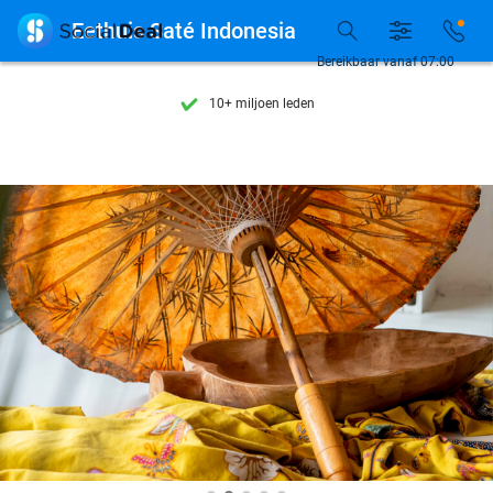
Ontdek 15.000+ deals

Eethuis Saté Indonesia
7 dagen per week beschikbaar
Bereikbaar vanaf 07:00
10+ miljoen leden
9,4
op basis van
205.978 reviews
Ontdek 15.000+ deals
7 dagen per week beschikbaar
10+ miljoen leden