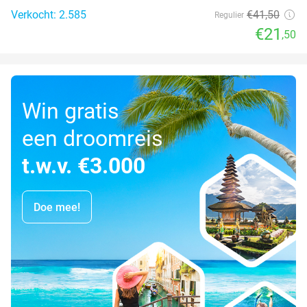
Verkocht: 2.585
€41
,50
Regulier
€21
,50
Win gratis
een droomreis
t.w.v. €3.000
Doe mee!