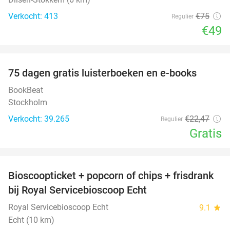
Verkocht: 413
€75
Regulier
€49
favorite_border
100%
75 dagen gratis luisterboeken en e-books
BookBeat
Stockholm
Verkocht: 39.265
€22
,47
Regulier
Gratis
favorite_border
Bioscoopticket + popcorn of chips + frisdrank
34%
bij Royal Servicebioscoop Echt
Royal Servicebioscoop Echt
9.1
star
Echt (10 km)