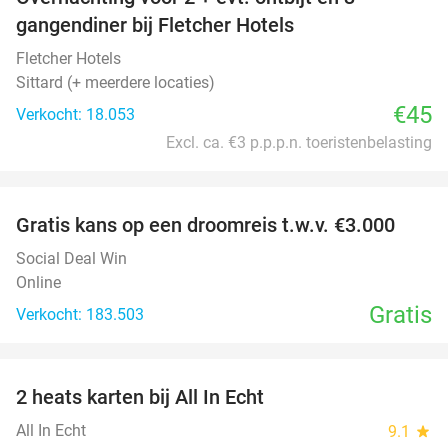
gangendiner bij Fletcher Hotels
Fletcher Hotels
Sittard (+ meerdere locaties)
€45
Verkocht: 18.053
Excl. ca. €3 p.p.p.n. toeristenbelasting
favorite_border
Gratis kans op een droomreis t.w.v. €3.000
Social Deal Win
Online
Gratis
Verkocht: 183.503
favorite_border
2 heats karten bij All In Echt
39%
All In Echt
9.1
star