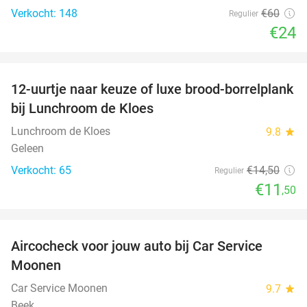
Verkocht: 148
€60
Regulier
€24
favorite_border
12-uurtje naar keuze of luxe brood-borrelplank
21%
bij Lunchroom de Kloes
Lunchroom de Kloes
9.8
star
Geleen
Verkocht: 65
€14
,50
Regulier
€11
,50
favorite_border
Aircocheck voor jouw auto bij Car Service
44%
Moonen
Car Service Moonen
9.7
star
Beek