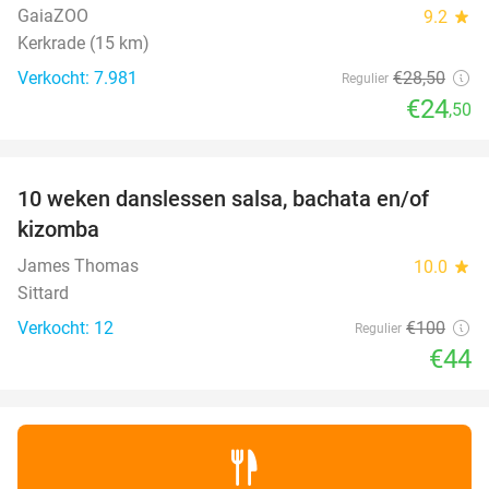
GaiaZOO
9.2
star
Kerkrade (15 km)
Verkocht: 7.981
€28
,50
Regulier
€24
,50
favorite_border
10 weken danslessen salsa, bachata en/of
56%
kizomba
James Thomas
10.0
star
Sittard
Verkocht: 12
€100
Regulier
€44