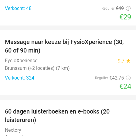
Verkocht: 48
€49
Regulier
€29
favorite_border
Massage naar keuze bij FysioXperience (30,
44%
60 of 90 min)
FysioXperience
9.7
star
Brunssum (+2 locaties) (7 km)
Verkocht: 324
€42
,75
Regulier
€24
favorite_border
100%
60 dagen luisterboeken en e-books (20
luisteruren)
Nextory