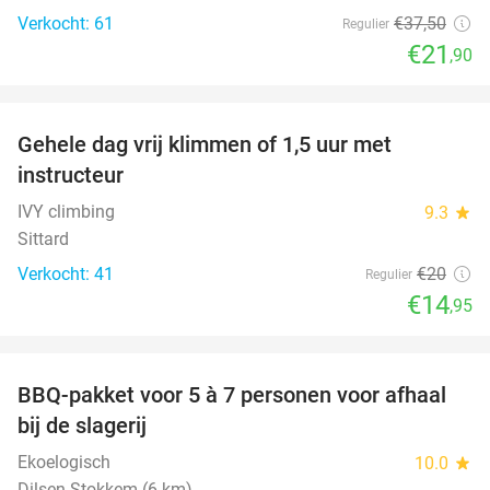
Verkocht: 61
€37
,50
Regulier
€21
,90
favorite_border
Gehele dag vrij klimmen of 1,5 uur met
25%
instructeur
IVY climbing
9.3
star
Sittard
Verkocht: 41
€20
Regulier
€14
,95
favorite_border
BBQ-pakket voor 5 à 7 personen voor afhaal
35%
bij de slagerij
Ekoelogisch
10.0
star
Dilsen-Stokkem (6 km)