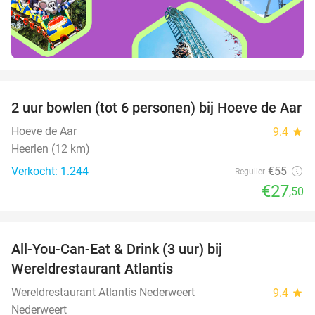
favorite_border
2 uur bowlen (tot 6 personen) bij Hoeve de Aar
50%
Hoeve de Aar
9.4
star
Heerlen (12 km)
Verkocht: 1.244
€55
Regulier
€27
,50
favorite_border
All-You-Can-Eat & Drink (3 uur) bij
19%
Wereldrestaurant Atlantis
Wereldrestaurant Atlantis Nederweert
9.4
star
Nederweert