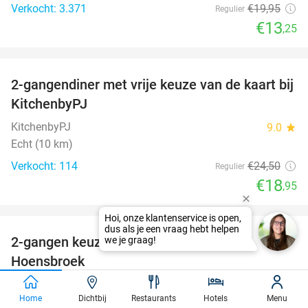
Verkocht: 3.371
€19
,95
Regulier
€13
,25
favorite_border
2-gangendiner met vrije keuze van de kaart bij
23%
KitchenbyPJ
KitchenbyPJ
9.0
star
Echt (10 km)
Verkocht: 114
€24
,50
Regulier
€18
,95
favorite_border
Hoi, onze klantenservice is open,
dus als je een vraag hebt helpen
2-gangen keuzelunch bij Zoet & Zout
we je graag!
48%
Hoensbroek
Zoet & Zout Hoensbroek
9.4
star
Home
Dichtbij
Restaurants
Hotels
Menu
Hoensbroek (7 km)