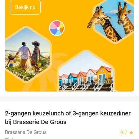
Bekijk nu
favorite_border
2-gangen keuzelunch of 3-gangen keuzediner
30%
bij Brasserie De Grous
Brasserie De Grous
9.7
star