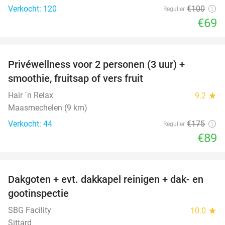
Verkocht: 120
€100
Regulier
€69
favorite_border
Privéwellness voor 2 personen (3 uur) +
49%
smoothie, fruitsap of vers fruit
Hair ´n Relax
9.2
star
Maasmechelen (9 km)
Verkocht: 44
€175
Regulier
€89
favorite_border
Dakgoten + evt. dakkapel reinigen + dak- en
41%
gootinspectie
SBG Facility
10.0
star
Sittard