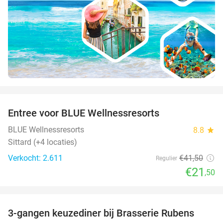
favorite_border
Entree voor BLUE Wellnessresorts
48%
BLUE Wellnessresorts
8.8
star
Sittard (+4 locaties)
Verkocht: 2.611
€41
,50
Regulier
€21
,50
favorite_border
3-gangen keuzediner bij Brasserie Rubens
42%