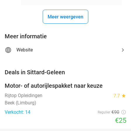
Meer weergeven
Meer informatie
Website
favorite_border
Deals in Sittard-Geleen
Motor- of autorijlespakket naar keuze
72%
Rijtop Opleidingen
7.7
star
Beek (Limburg)
Verkocht: 14
€90
Regulier
€25
favorite_border