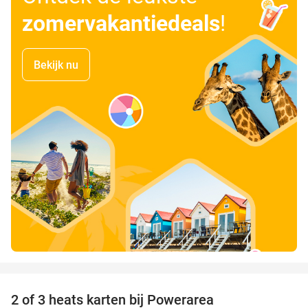
zomervakantiedeals
!
Bekijk nu
favorite_border
2 of 3 heats karten bij Powerarea
32%