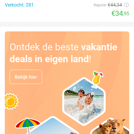
Verkocht: 281
€44
,34
Regulier
€34
,95
Ontdek de beste
vakantie
deals in eigen land
!
Bekijk hier