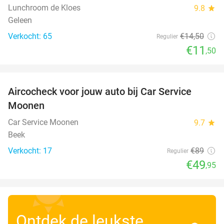
Lunchroom de Kloes
9.8
star
Geleen
Verkocht: 65
€14
,50
Regulier
€11
,50
favorite_border
Aircocheck voor jouw auto bij Car Service
44%
Moonen
Car Service Moonen
9.7
star
Beek
Verkocht: 17
€89
Regulier
€49
,95
Ontdek de leukste