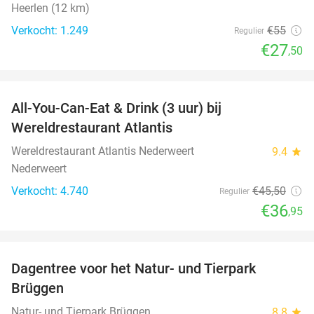
Heerlen (12 km)
Verkocht: 1.249
€55
Regulier
€27
,50
favorite_border
All-You-Can-Eat & Drink (3 uur) bij
19%
Wereldrestaurant Atlantis
Wereldrestaurant Atlantis Nederweert
9.4
star
Nederweert
Verkocht: 4.740
€45
,50
Regulier
€36
,95
favorite_border
Dagentree voor het Natur- und Tierpark
24%
Brüggen
Natur- und Tierpark Brüggen
8.8
star