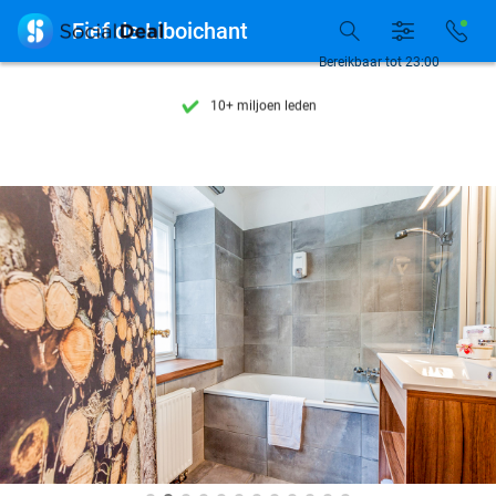
Ontdek 15.000+ deals

Fief de Liboichant
7 dagen per week beschikbaar
Bereikbaar tot 23:00
10+ miljoen leden
9,4
op basis van
206.043 reviews
Ontdek 15.000+ deals
7 dagen per week beschikbaar
10+ miljoen leden