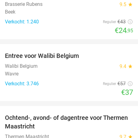
Brasserie Rubens
9.5
star
Beek
Verkocht: 1.240
€43
Regulier
€24
,95
favorite_border
Entree voor Walibi Belgium
35%
Walibi Belgium
9.4
star
Wavre
Verkocht: 3.746
€57
Regulier
€37
favorite_border
Ochtend-, avond- of dagentree voor Thermen
25%
Maastricht
Thermen Maastricht
9.7
star