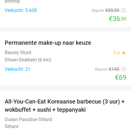
Bottrop
Verkocht: 5.608
€59
,90
Regulier
€36
,90
favorite_border
Permanente make-up naar keuze
52%
Beauty Stunt
9.6
star
Dilsen-Stokkem (6 km)
Verkocht: 21
€145
Regulier
€69
favorite_border
All-You-Can-Eat Koreaanse barbecue (3 uur) +
21%
wokbuffet + sushi + teppanyaki
Ocean Paradise Sittard
Sittard