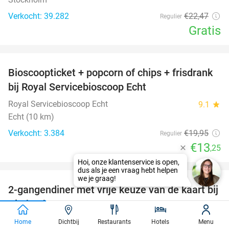
Verkocht: 39.282
€22
,47
Regulier
Gratis
favorite_border
Bioscoopticket + popcorn of chips + frisdrank
34%
bij Royal Servicebioscoop Echt
Royal Servicebioscoop Echt
9.1
star
Echt (10 km)
Verkocht: 3.384
€19
,95
Regulier
€13
,25
favorite_border
2-gangendiner met vrije keuze van de kaart bij
23%
KitchenbyPJ
KitchenbyPJ
9.0
star
Home
Dichtbij
Restaurants
Hotels
Menu