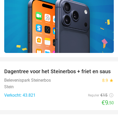
favorite_border
Dagentree voor het Steinerbos + friet en saus
37%
Belevenispark Steinerbos
8.9
star
Stein
Verkocht: 43.821
€15
Regulier
€9
,50
favorite_border