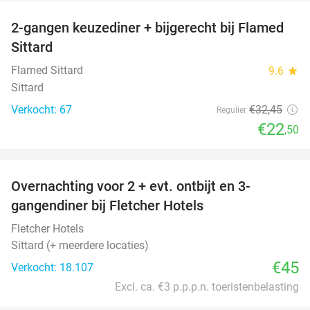
2-gangen keuzediner + bijgerecht bij Flamed
31%
Sittard
Flamed Sittard
9.6
star
Sittard
Verkocht: 67
€32
,45
Regulier
€22
,50
favorite_border
Overnachting voor 2 + evt. ontbijt en 3-
gangendiner bij Fletcher Hotels
Fletcher Hotels
Sittard (+ meerdere locaties)
€45
Verkocht: 18.107
Excl. ca. €3 p.p.p.n. toeristenbelasting
favorite_border