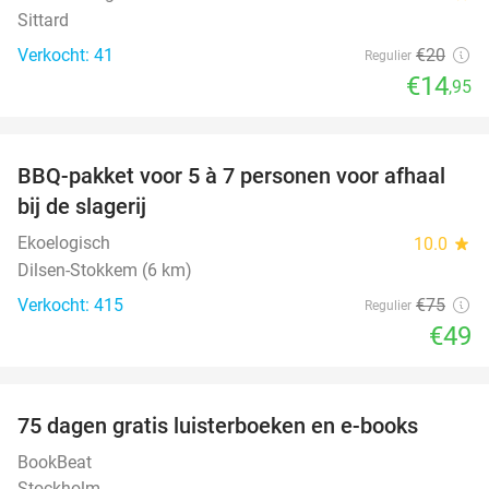
Sittard
Verkocht: 41
€20
Regulier
€14
,95
favorite_border
BBQ-pakket voor 5 à 7 personen voor afhaal
35%
bij de slagerij
Ekoelogisch
10.0
star
Dilsen-Stokkem (6 km)
Verkocht: 415
€75
Regulier
€49
favorite_border
100%
75 dagen gratis luisterboeken en e-books
BookBeat
Stockholm