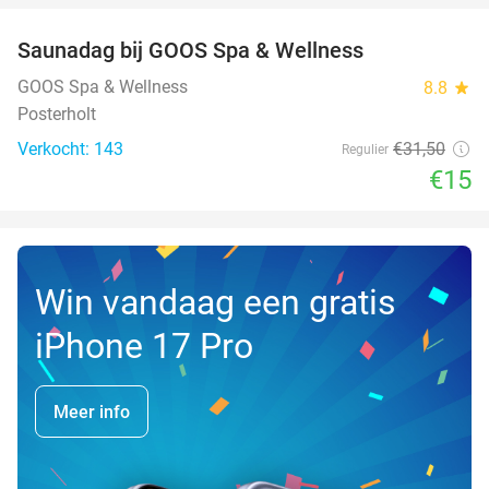
Saunadag bij GOOS Spa & Wellness
52%
NEW
TODAY
GOOS Spa & Wellness
8.8
star
Posterholt
Verkocht: 143
€31
,50
Regulier
€15
Win vandaag een gratis
iPhone 17 Pro
Meer info