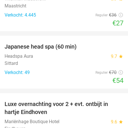
Maastricht
Verkocht: 4.445
€36
Regulier
€27
favorite_border
Japanese head spa (60 min)
23%
Headspa Aura
9.7
star
Sittard
Verkocht: 49
€70
Regulier
€54
favorite_border
Luxe overnachting voor 2 + evt. ontbijt in
14%
hartje Eindhoven
Mariënhage Boutique Hotel
9.6
star