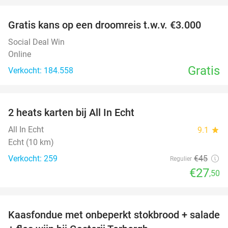
Gratis kans op een droomreis t.w.v. €3.000
Social Deal Win
Online
Gratis
Verkocht: 184.558
favorite_border
2 heats karten bij All In Echt
39%
All In Echt
9.1
star
Echt (10 km)
Verkocht: 259
€45
Regulier
€27
,50
favorite_border
Kaasfondue met onbeperkt stokbrood + salade
44%