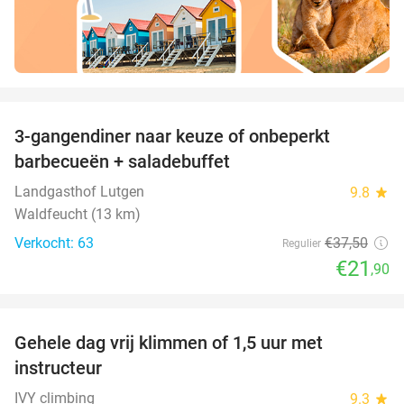
favorite_border
3-gangendiner naar keuze of onbeperkt
42%
barbecueën + saladebuffet
Landgasthof Lutgen
9.8
star
Waldfeucht (13 km)
Verkocht: 63
€37
,50
Regulier
€21
,90
favorite_border
Gehele dag vrij klimmen of 1,5 uur met
25%
instructeur
IVY climbing
9.3
star