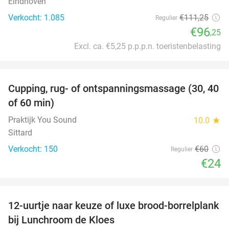
Eindhoven
Verkocht: 1.085
€111
,25
Regulier
€96
,25
Excl. ca. €5,25 p.p.p.n. toeristenbelasting
favorite_border
Cupping, rug- of ontspanningsmassage (30, 40
60%
of 60 min)
Praktijk You Sound
10.0
star
Sittard
Verkocht: 150
€60
Regulier
€24
favorite_border
12-uurtje naar keuze of luxe brood-borrelplank
21%
bij Lunchroom de Kloes