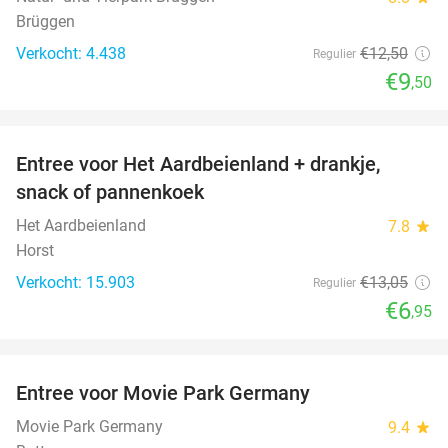
Brüggen
Verkocht: 4.438
€12
,50
Regulier
€9
,50
favorite_border
Entree voor Het Aardbeienland + drankje,
47%
snack of pannenkoek
Het Aardbeienland
7.8
star
Horst
Verkocht: 15.903
€13
,05
Regulier
€6
,95
favorite_border
Entree voor Movie Park Germany
38%
Movie Park Germany
9.4
star