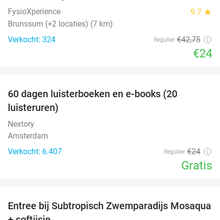
FysioXperience
9.7
star
Brunssum (+2 locaties) (7 km)
Verkocht: 324
€42
,75
Regulier
€24
favorite_border
100%
60 dagen luisterboeken en e-books (20
luisteruren)
Nextory
Amsterdam
Verkocht: 6.407
€24
Regulier
Gratis
favorite_border
Entree bij Subtropisch Zwemparadijs Mosaqua
25%
+ softijsje