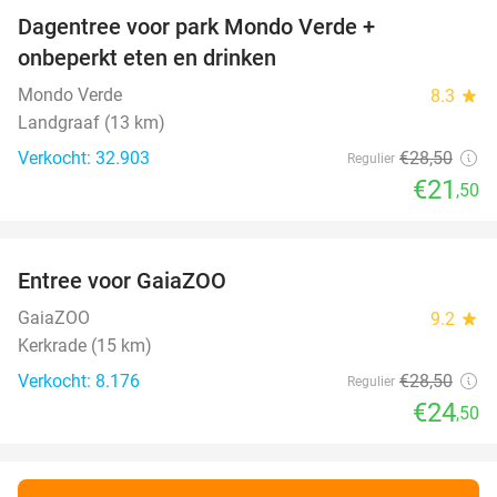
Dagentree voor park Mondo Verde +
25%
onbeperkt eten en drinken
Mondo Verde
8.3
star
Landgraaf (13 km)
Verkocht: 32.903
€28
,50
Regulier
€21
,50
favorite_border
Entree voor GaiaZOO
14%
GaiaZOO
9.2
star
Kerkrade (15 km)
Verkocht: 8.176
€28
,50
Regulier
€24
,50