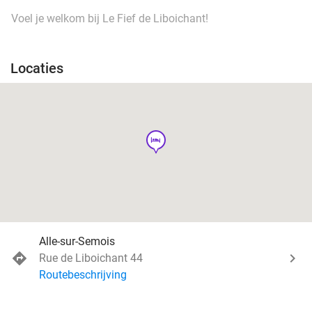
Voel je welkom bij Le Fief de Liboichant!
Locaties
hotel
Alle-sur-Semois
Rue de Liboichant 44
Routebeschrijving