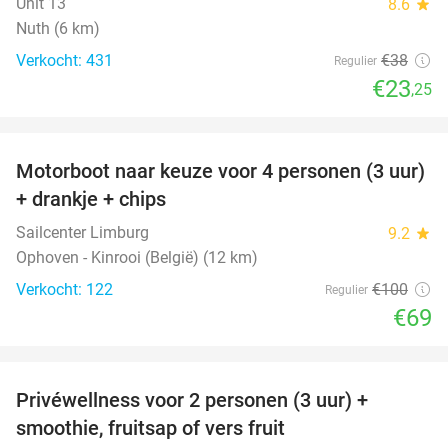
Unit 13
8.6
star
Nuth (6 km)
Verkocht: 431
€38
Regulier
€23
,25
favorite_border
Motorboot naar keuze voor 4 personen (3 uur)
31%
+ drankje + chips
Sailcenter Limburg
9.2
star
Ophoven - Kinrooi (België) (12 km)
Verkocht: 122
€100
Regulier
€69
favorite_border
Privéwellness voor 2 personen (3 uur) +
49%
smoothie, fruitsap of vers fruit