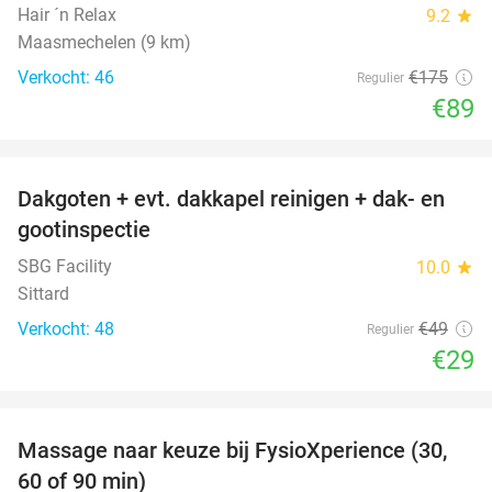
Hair ´n Relax
9.2
star
Maasmechelen (9 km)
Verkocht: 46
€175
Regulier
€89
favorite_border
Dakgoten + evt. dakkapel reinigen + dak- en
41%
gootinspectie
SBG Facility
10.0
star
Sittard
Verkocht: 48
€49
Regulier
€29
favorite_border
Massage naar keuze bij FysioXperience (30,
44%
60 of 90 min)