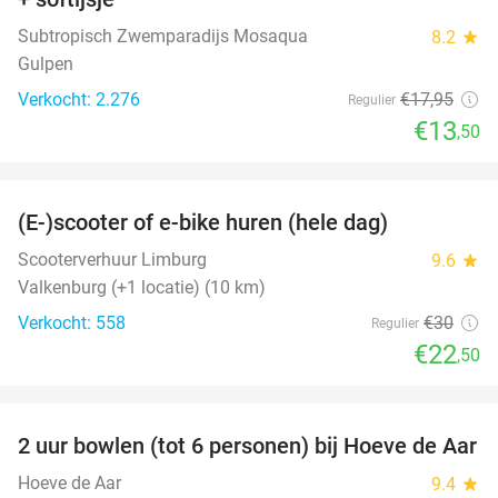
Subtropisch Zwemparadijs Mosaqua
8.2
star
Gulpen
Verkocht: 2.276
€17
,95
Regulier
€13
,50
favorite_border
(E-)scooter of e-bike huren (hele dag)
25%
Scooterverhuur Limburg
9.6
star
Valkenburg (+1 locatie) (10 km)
Verkocht: 558
€30
Regulier
€22
,50
favorite_border
2 uur bowlen (tot 6 personen) bij Hoeve de Aar
50%
Hoeve de Aar
9.4
star