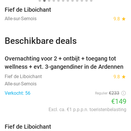
Fief de Liboichant
Alle-sur-Semois
9.8
star
Beschikbare deals
favorite_border
Overnachting voor 2 + ontbijt + toegang tot
wellness + evt. 3-gangendiner in de Ardennen
Fief de Liboichant
9.8
star
Alle-sur-Semois
Verkocht: 56
€233
Regulier
€149
Excl. ca. €1 p.p.p.n. toeristenbelasting
Fief de Liboichant