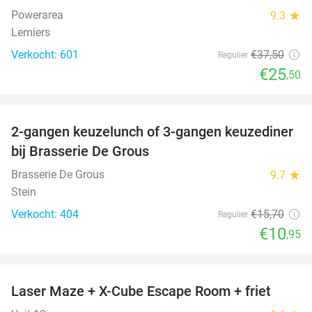
Powerarea
9.3
star
Lemiers
Verkocht: 601
€37
,50
Regulier
€25
,50
favorite_border
2-gangen keuzelunch of 3-gangen keuzediner
30%
bij Brasserie De Grous
Brasserie De Grous
9.7
star
Stein
Verkocht: 404
€15
,70
Regulier
€10
,95
favorite_border
Laser Maze + X-Cube Escape Room + friet
39%