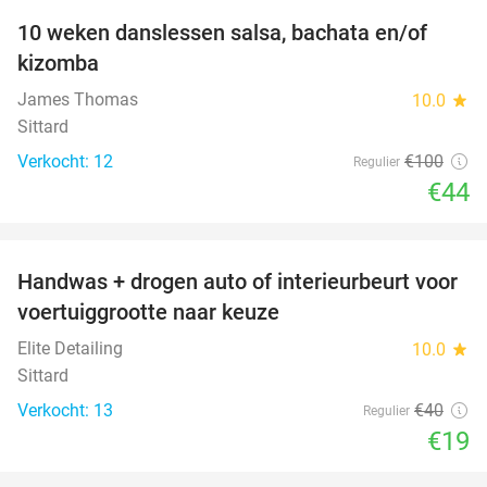
10 weken danslessen salsa, bachata en/of
56%
kizomba
James Thomas
10.0
star
Sittard
Verkocht: 12
€100
Regulier
€44
favorite_border
Handwas + drogen auto of interieurbeurt voor
53%
voertuiggrootte naar keuze
Elite Detailing
10.0
star
Sittard
Verkocht: 13
€40
Regulier
€19
favorite_border