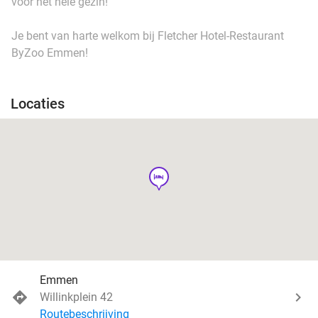
voor het hele gezin!
Je bent van harte welkom bij Fletcher Hotel-Restaurant
ByZoo Emmen!
Locaties
hotel
Emmen
Willinkplein 42
Routebeschrijving