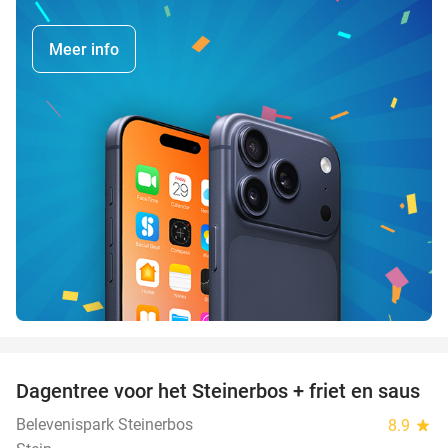
Meer info
favorite_border
Dagentree voor het Steinerbos + friet en saus
37%
Belevenispark Steinerbos
8.9
star