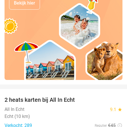
Bekijk hier
favorite_border
2 heats karten bij All In Echt
39%
All In Echt
9.1
star
Echt (10 km)
Verkocht: 289
€45
Regulier