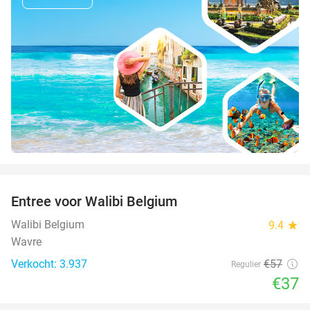
favorite_border
Entree voor Walibi Belgium
35%
Walibi Belgium
9.4
star
Wavre
Verkocht: 3.937
€57
Regulier
€37
favorite_border