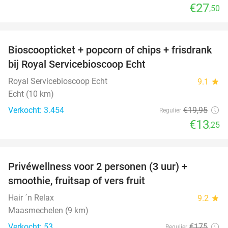
€27
,50
favorite_border
Bioscoopticket + popcorn of chips + frisdrank
34%
bij Royal Servicebioscoop Echt
Royal Servicebioscoop Echt
9.1
star
Echt (10 km)
Verkocht: 3.454
€19
,95
Regulier
€13
,25
favorite_border
Privéwellness voor 2 personen (3 uur) +
43%
smoothie, fruitsap of vers fruit
Hair ´n Relax
9.2
star
Maasmechelen (9 km)
Verkocht: 53
€175
Regulier