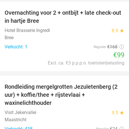
Overnachting voor 2 + ontbijt + late check-out
41%
NEW
in hartje Bree
TODAY
Hotel Brasserie Ingredi
8.9
star
Bree
Verkocht: 1
€168
Regulier
€99
Excl. ca. €3 p.p.p.n. toeristenbelasting
favorite_border
Rondleiding mergelgrotten Jezuïetenberg (2
25%
uur) + koffie/thee + rijstevlaai +
waxinelichthouder
Visit Jekervallei
9.5
star
Maastricht
Verkocht: 438
€24
Regulier