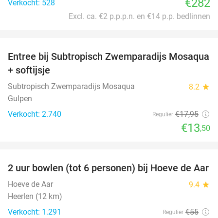
€282
Verkocht: 528
Excl. ca. €2 p.p.p.n. en €14 p.p. bedlinnen
favorite_border
Entree bij Subtropisch Zwemparadijs Mosaqua
25%
+ softijsje
Subtropisch Zwemparadijs Mosaqua
8.2
star
Gulpen
Verkocht: 2.740
€17
,95
Regulier
€13
,50
favorite_border
2 uur bowlen (tot 6 personen) bij Hoeve de Aar
50%
Hoeve de Aar
9.4
star
Heerlen (12 km)
Verkocht: 1.291
€55
Regulier