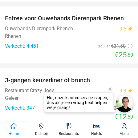
favorite_border
Entree voor Ouwehands Dierenpark Rhenen
19%
Ouwehands Dierenpark Rhenen
9.5
star
Rhenen
Verkocht: 4.451
€31
,50
Regulier
€25
,50
favorite_border
3-gangen keuzediner of brunch
50%
Restaurant Crazy Joe's
9.8
star
Geleen
Verkocht: 347
€24
,95
Regulier
€12
,50
favorite_border
Home
Dichtbij
Restaurants
Hotels
Menu