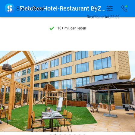
Ontdek 15.000+ deals

Fletcher Hotel-Restaurant ByZoo Emmen
7 dagen per week beschikbaar
Bereikbaar tot 23:00
10+ miljoen leden
9,4
op basis van
206.441 reviews
Ontdek 15.000+ deals
7 dagen per week beschikbaar
10+ miljoen leden