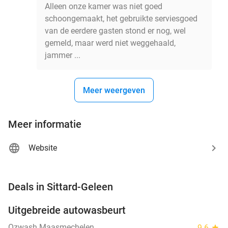
Alleen onze kamer was niet goed
schoongemaakt, het gebruikte serviesgoed
van de eerdere gasten stond er nog, wel
gemeld, maar werd niet weggehaald,
jammer ...
Meer weergeven
Meer informatie
Website
favorite_border
Deals in Sittard-Geleen
Uitgebreide autowasbeurt
32%
NEW
TODAY
Ozwash Maasmechelen
9.6
star