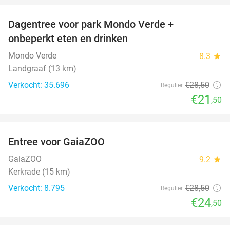
Dagentree voor park Mondo Verde +
25%
onbeperkt eten en drinken
Mondo Verde
8.3
star
Landgraaf (13 km)
Verkocht: 35.696
€28
,50
Regulier
€21
,50
favorite_border
Entree voor GaiaZOO
14%
GaiaZOO
9.2
star
Kerkrade (15 km)
Verkocht: 8.795
€28
,50
Regulier
€24
,50
favorite_border