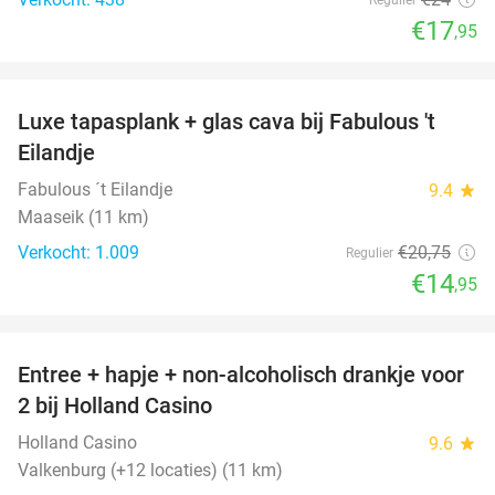
€17
,95
favorite_border
Luxe tapasplank + glas cava bij Fabulous 't
28%
Eilandje
Fabulous ´t Eilandje
9.4
star
Maaseik (11 km)
Verkocht: 1.009
€20
,75
Regulier
€14
,95
favorite_border
Entree + hapje + non-alcoholisch drankje voor
52%
2 bij Holland Casino
Holland Casino
9.6
star
Valkenburg (+12 locaties) (11 km)