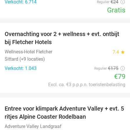
Verkocht: 6.714
€24
Regulier
Gratis
favorite_border
Overnachting voor 2 + wellness + evt. ontbijt
55%
bij Fletcher Hotels
Wellness-Hotel Fletcher
7.4
star
Sittard (+9 locaties)
Verkocht: 1.043
€175
Regulier
€79
Excl. ca. €3 p.p.p.n. toeristenbelasting
favorite_border
Entree voor klimpark Adventure Valley + evt. 5
17%
ritjes Alpine Coaster Rodelbaan
Adventure Valley Landgraaf