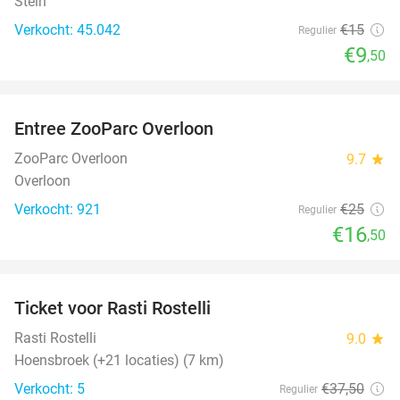
Stein
Verkocht: 45.042
€15
Regulier
€9
,50
favorite_border
Entree ZooParc Overloon
34%
ZooParc Overloon
9.7
star
Overloon
Verkocht: 921
€25
Regulier
€16
,50
favorite_border
Ticket voor Rasti Rostelli
20%
NEW
TODAY
Rasti Rostelli
9.0
star
Hoensbroek (+21 locaties) (7 km)
Verkocht: 5
€37
,50
Regulier