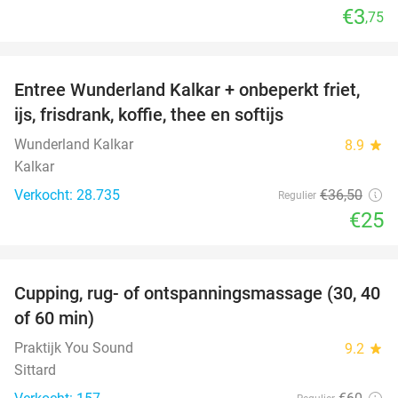
€3
,75
favorite_border
Entree Wunderland Kalkar + onbeperkt friet,
32%
ijs, frisdrank, koffie, thee en softijs
Wunderland Kalkar
8.9
star
Kalkar
Verkocht: 28.735
€36
,50
Regulier
€25
favorite_border
Cupping, rug- of ontspanningsmassage (30, 40
60%
of 60 min)
Praktijk You Sound
9.2
star
Sittard