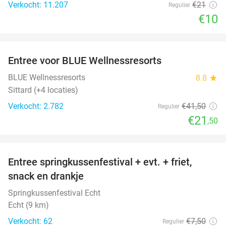
Verkocht: 11.207
€21
Regulier
€10
favorite_border
Entree voor BLUE Wellnessresorts
48%
BLUE Wellnessresorts
8.8
star
Sittard (+4 locaties)
Verkocht: 2.782
€41
,50
Regulier
€21
,50
favorite_border
Entree springkussenfestival + evt. + friet,
50%
snack en drankje
Springkussenfestival Echt
Echt (9 km)
Verkocht: 62
€7
,50
Regulier