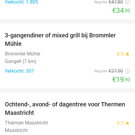
Verkocht: 1.805
€47
,80
Regulier
€34
,90
favorite_border
3-gangendiner of mixed grill bij Brommler
28%
Mühle
Brommler Mühle
8.9
star
Gangelt (7 km)
Verkocht: 307
€27
,50
Regulier
€19
,90
favorite_border
Ochtend-, avond- of dagentree voor Thermen
25%
Maastricht
Thermen Maastricht
9.7
star
Maastricht