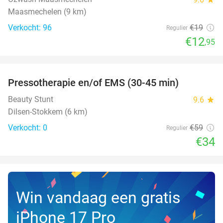
Maasmechelen (9 km)
Verkocht: 96
€19
Regulier
€12
,95
favorite_border
Pressotherapie en/of EMS (30-45 min)
42%
NEW
TODAY
Beauty Stunt
9.6
star
Dilsen-Stokkem (6 km)
Verkocht: 0
€59
Regulier
€34
Win vandaag een gratis
iPhone 17 Pro