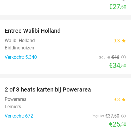
€27
,50
favorite_border
Entree Walibi Holland
25%
Walibi Holland
9.3
star
Biddinghuizen
Verkocht: 5.340
€46
Regulier
€34
,50
favorite_border
2 of 3 heats karten bij Powerarea
32%
Powerarea
9.3
star
Lemiers
Verkocht: 672
€37
,50
Regulier
€25
,50