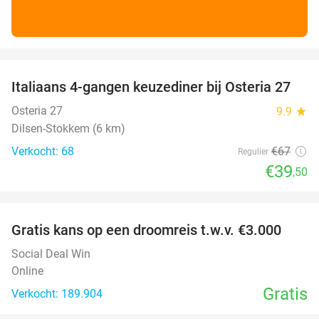
favorite_border
Italiaans 4-gangen keuzediner bij Osteria 27
41%
Osteria 27
9.9
star
Dilsen-Stokkem (6 km)
Verkocht: 68
€67
Regulier
€39
,50
favorite_border
Gratis kans op een droomreis t.w.v. €3.000
Social Deal Win
Online
Gratis
Verkocht: 189.904
favorite_border