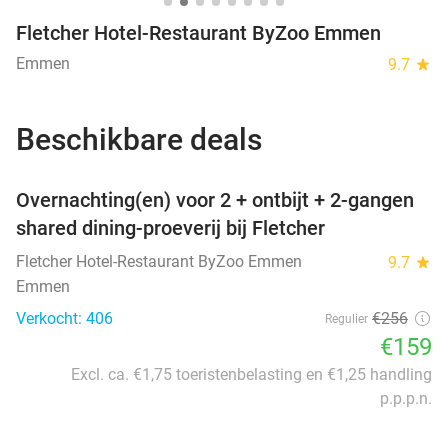
Fletcher Hotel-Restaurant ByZoo Emmen
Emmen
9.7
star
Beschikbare deals
favorite_border
Overnachting(en) voor 2 + ontbijt + 2-gangen
shared dining-proeverij bij Fletcher
Fletcher Hotel-Restaurant ByZoo Emmen
9.7
star
Emmen
Verkocht: 406
€256
Regulier
€159
Excl. ca. €1,75 toeristenbelasting en €1,25 handling
p.p.p.n.