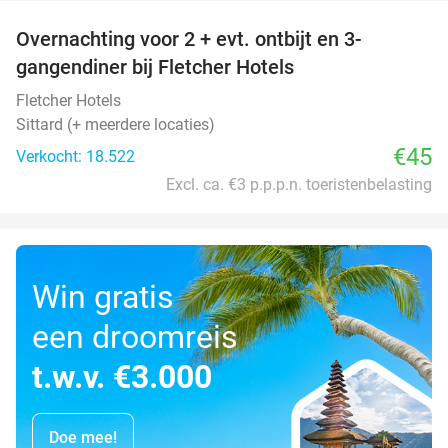
Overnachting voor 2 + evt. ontbijt en 3-
gangendiner bij Fletcher Hotels
Fletcher Hotels
Sittard (+ meerdere locaties)
€45
Verkocht: 18.522
Excl. ca. €3 p.p.p.n. toeristenbelasting
Win gratis
een droomreis
t.w.v. €3.000
Doe mee!