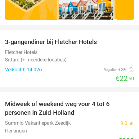
favorite_border
3-gangendiner bij Fletcher Hotels
42%
Fletcher Hotels
Sittard (+ meerdere locaties)
Verkocht: 14.026
€39
Regulier
€22
,50
favorite_border
Midweek of weekend weg voor 4 tot 6
personen in Zuid-Holland
Summio Vakantiepark Zeedijk
9.0
star
Herkingen