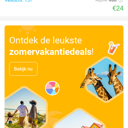
Verkocht: 157
€60
Regulier
€24
Ontdek de leukste
zomervakantiedeals
!
Bekijk nu