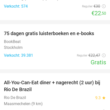
Verkocht: 574
€30
Regulier
€22
,50
favorite_border
100%
75 dagen gratis luisterboeken en e-books
BookBeat
Stockholm
Verkocht: 39.381
€22
,47
Regulier
Gratis
favorite_border
All-You-Can-Eat diner + nagerecht (2 uur) bij
27%
Rio De Brazil
Rio De Brazil
9.3
star
Maasmechelen (9 km)