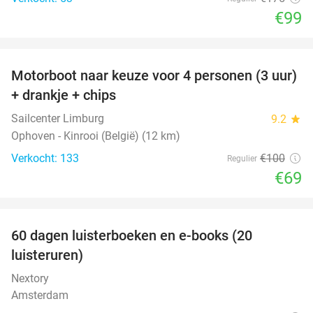
€99
favorite_border
Motorboot naar keuze voor 4 personen (3 uur)
31%
+ drankje + chips
Sailcenter Limburg
9.2
star
Ophoven - Kinrooi (België) (12 km)
Verkocht: 133
€100
Regulier
€69
favorite_border
100%
60 dagen luisterboeken en e-books (20
luisteruren)
Nextory
Amsterdam