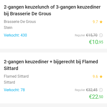
2-gangen keuzelunch of 3-gangen keuzediner
30%
bij Brasserie De Grous
Brasserie De Grous
9.7
star
Stein
Verkocht: 430
€15
,70
Regulier
€10
,95
favorite_border
2-gangen keuzediner + bijgerecht bij Flamed
31%
Sittard
Flamed Sittard
9.6
star
Sittard
Verkocht: 78
€32
,45
Regulier
€22
,50
favorite_border