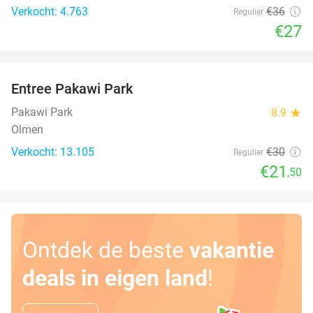
Verkocht: 4.763
€36
Regulier
€27
favorite_border
Entree Pakawi Park
28%
Pakawi Park
8.9
star
Olmen
Verkocht: 13.105
€30
Regulier
€21
,50
Ontdek de beste
vakantie
deals in eigen land
!