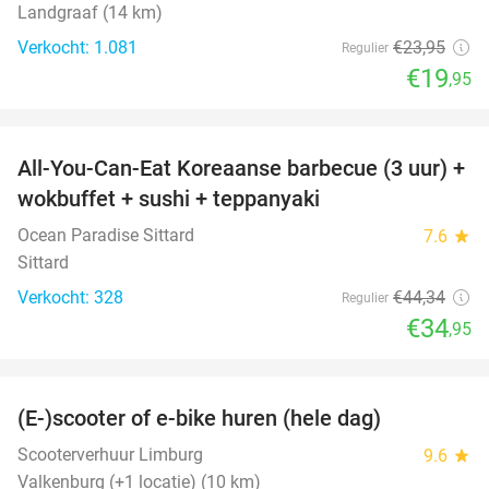
Landgraaf (14 km)
Verkocht: 1.081
€23
,95
Regulier
€19
,95
favorite_border
All-You-Can-Eat Koreaanse barbecue (3 uur) +
21%
wokbuffet + sushi + teppanyaki
Ocean Paradise Sittard
7.6
star
Sittard
Verkocht: 328
€44
,34
Regulier
€34
,95
favorite_border
(E-)scooter of e-bike huren (hele dag)
25%
Scooterverhuur Limburg
9.6
star
Valkenburg (+1 locatie) (10 km)