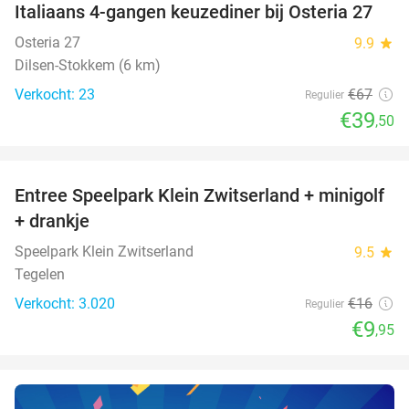
Italiaans 4-gangen keuzediner bij Osteria 27
41%
NEW
TODAY
Osteria 27
9.9
star
Dilsen-Stokkem (6 km)
Verkocht: 23
€67
Regulier
€39
,50
favorite_border
Entree Speelpark Klein Zwitserland + minigolf
38%
+ drankje
Speelpark Klein Zwitserland
9.5
star
Tegelen
Verkocht: 3.020
€16
Regulier
€9
,95