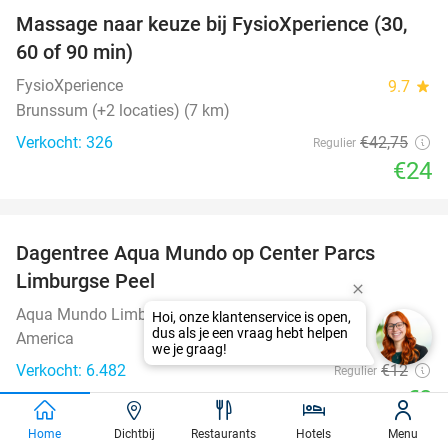
Massage naar keuze bij FysioXperience (30,
44%
60 of 90 min)
FysioXperience
9.7
star
Brunssum (+2 locaties) (7 km)
Verkocht: 326
€42
,75
Regulier
€24
favorite_border
Dagentree Aqua Mundo op Center Parcs
33%
Limburgse Peel
Aqua Mundo Limburgse Peel
America
Verkocht: 6.482
€12
Regulier
€8
favorite_border
Home
Dichtbij
Restaurants
Hotels
Menu