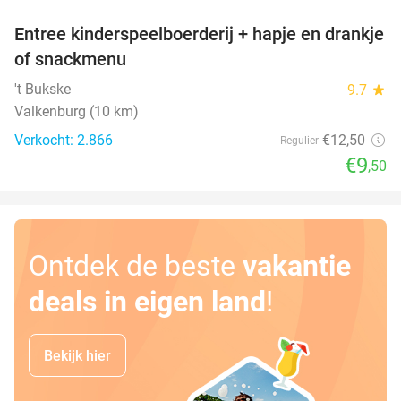
Entree kinderspeelboerderij + hapje en drankje
24%
of snackmenu
't Bukske
9.7
star
Valkenburg (10 km)
Verkocht: 2.866
€12
,50
Regulier
€9
,50
Ontdek de beste
vakantie
deals in eigen land
!
Bekijk hier