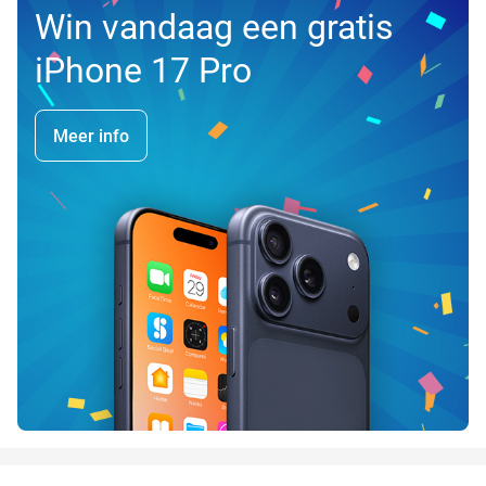
Win vandaag een gratis
iPhone 17 Pro
Meer info
favorite_border