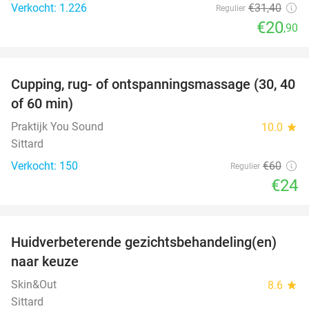
Verkocht: 1.226
€31
,40
Regulier
€20
,90
favorite_border
Cupping, rug- of ontspanningsmassage (30, 40
60%
of 60 min)
Praktijk You Sound
10.0
star
Sittard
Verkocht: 150
€60
Regulier
€24
favorite_border
Huidverbeterende gezichtsbehandeling(en)
50%
naar keuze
Skin&Out
8.6
star
Sittard