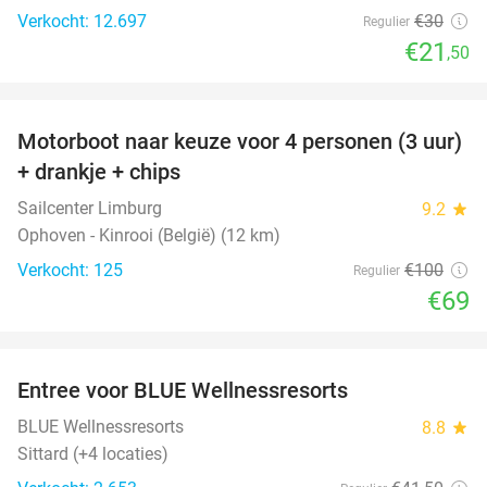
Verkocht: 12.697
€30
Regulier
€21
,50
favorite_border
Motorboot naar keuze voor 4 personen (3 uur)
31%
+ drankje + chips
Sailcenter Limburg
9.2
star
Ophoven - Kinrooi (België) (12 km)
Verkocht: 125
€100
Regulier
€69
favorite_border
Entree voor BLUE Wellnessresorts
48%
BLUE Wellnessresorts
8.8
star
Sittard (+4 locaties)