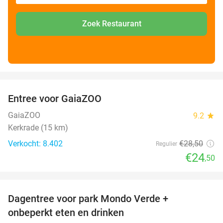
Zoek Restaurant
favorite_border
Entree voor GaiaZOO
14%
GaiaZOO
9.2
star
Kerkrade (15 km)
Verkocht: 8.402
€28
,50
Regulier
€24
,50
favorite_border
Dagentree voor park Mondo Verde +
25%
onbeperkt eten en drinken