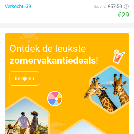
Verkocht: 39
€57
,50
Regulier
€29
Ontdek de leukste
zomervakantiedeals
!
Bekijk nu