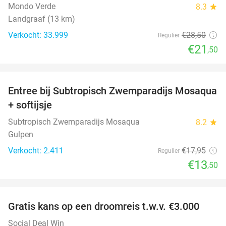
Mondo Verde
8.3
star
Landgraaf (13 km)
Verkocht: 33.999
€28
,50
Regulier
€21
,50
favorite_border
Entree bij Subtropisch Zwemparadijs Mosaqua
25%
+ softijsje
Subtropisch Zwemparadijs Mosaqua
8.2
star
Gulpen
Verkocht: 2.411
€17
,95
Regulier
€13
,50
favorite_border
Gratis kans op een droomreis t.w.v. €3.000
Social Deal Win