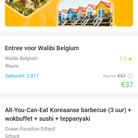
favorite_border
Entree voor Walibi Belgium
35%
Walibi Belgium
9.4
star
Wavre
Verkocht: 3.817
€57
Regulier
€37
favorite_border
All-You-Can-Eat Koreaanse barbecue (3 uur) +
21%
wokbuffet + sushi + teppanyaki
Ocean Paradise Sittard
Sittard