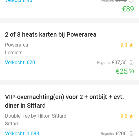
Verkocht: 48
€175
Regulier
€89
favorite_border
2 of 3 heats karten bij Powerarea
32%
Powerarea
9.3
star
Lemiers
Verkocht: 620
€37
,50
Regulier
€25
,50
favorite_border
VIP-overnachting(en) voor 2 + ontbijt + evt.
33%
diner in Sittard
DoubleTree by Hilton Sittard
9.5
star
Sittard
Verkocht: 1.088
€206
Regulier