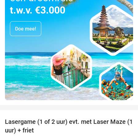
t.w.v. €3.000
Doe mee!
favorite_border
Lasergame (1 of 2 uur) evt. met Laser Maze (1
22%
uur) + friet