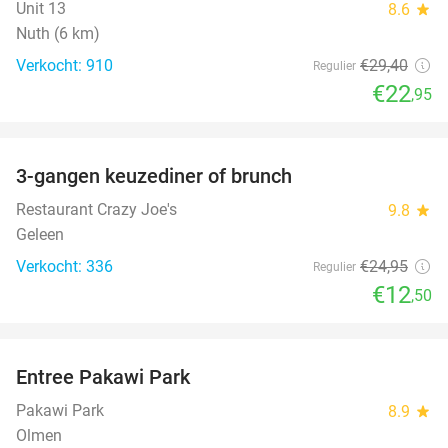
Unit 13
8.6
star
Nuth (6 km)
Verkocht: 910
€29
,40
Regulier
€22
,95
favorite_border
3-gangen keuzediner of brunch
50%
Restaurant Crazy Joe's
9.8
star
Geleen
Verkocht: 336
€24
,95
Regulier
€12
,50
favorite_border
Entree Pakawi Park
28%
Pakawi Park
8.9
star
Olmen