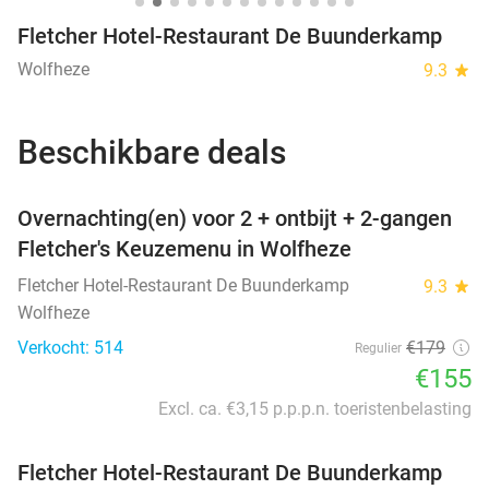
Fletcher Hotel-Restaurant De Buunderkamp
Wolfheze
9.3
star
Beschikbare deals
favorite_border
Overnachting(en) voor 2 + ontbijt + 2-gangen
Fletcher's Keuzemenu in Wolfheze
Fletcher Hotel-Restaurant De Buunderkamp
9.3
star
Wolfheze
Verkocht: 514
€179
Regulier
€155
Excl. ca. €3,15 p.p.p.n. toeristenbelasting
Fletcher Hotel-Restaurant De Buunderkamp