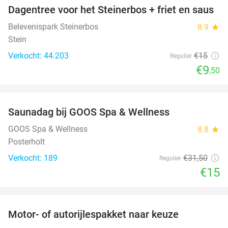
Dagentree voor het Steinerbos + friet en saus
37%
Belevenispark Steinerbos
8.9
star
Stein
Verkocht: 44.203
€15
Regulier
€9
,50
favorite_border
Saunadag bij GOOS Spa & Wellness
52%
GOOS Spa & Wellness
8.8
star
Posterholt
Verkocht: 189
€31
,50
Regulier
€15
favorite_border
Motor- of autorijlespakket naar keuze
72%