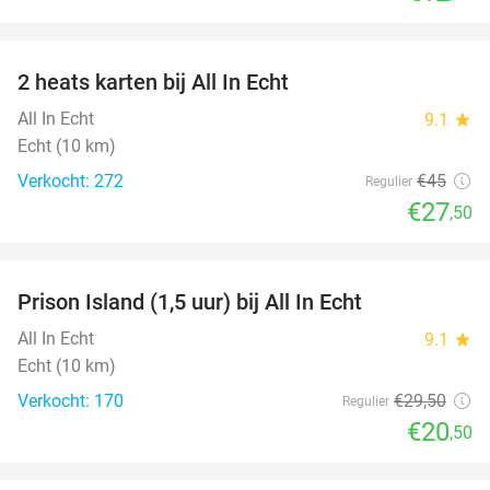
favorite_border
2 heats karten bij All In Echt
39%
All In Echt
9.1
star
Echt (10 km)
Verkocht: 272
€45
Regulier
€27
,50
favorite_border
Prison Island (1,5 uur) bij All In Echt
31%
All In Echt
9.1
star
Echt (10 km)
Verkocht: 170
€29
,50
Regulier
€20
,50
favorite_border