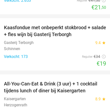
Verkocht: 2.653
€41
,50
Regulier
€21
,50
favorite_border
Kaasfondue met onbeperkt stokbrood + salade
44%
+ fles wijn bij Gasterij Terborgh
Gasterij Terborgh
9.4
star
Schinnen
Verkocht: 173
€34
Regulier
€19
favorite_border
All-You-Can-Eat & Drink (3 uur) + 1 cocktail
33%
tijdens lunch of diner bij Kaisergarten
Kaisergarten
8.9
star
Herzogenrath