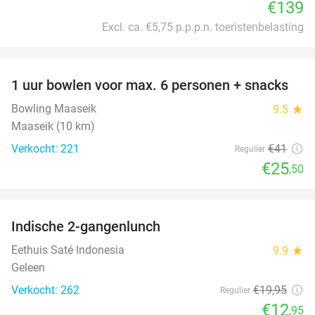
€139
Excl. ca. €5,75 p.p.p.n. toeristenbelasting
favorite_border
1 uur bowlen voor max. 6 personen + snacks
38%
Bowling Maaseik
9.5
star
Maaseik (10 km)
Verkocht: 221
€41
Regulier
€25
,50
favorite_border
Indische 2-gangenlunch
35%
Eethuis Saté Indonesia
9.9
star
Geleen
Verkocht: 262
€19
,95
Regulier
€12
,95