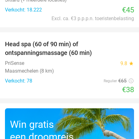
€45
Verkocht: 18.222
Excl. ca. €3 p.p.p.n. toeristenbelasting
favorite_border
Head spa (60 of 90 min) of
42%
ontspanningsmassage (60 min)
PriSense
9.8
star
Maasmechelen (8 km)
Verkocht: 78
€65
Regulier
€38
Win gratis
een droomreis