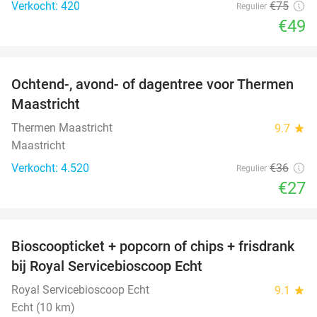
Verkocht: 420
€75
Regulier
€49
favorite_border
Ochtend-, avond- of dagentree voor Thermen
25%
Maastricht
Thermen Maastricht
9.7
star
Maastricht
Verkocht: 4.520
€36
Regulier
€27
favorite_border
Bioscoopticket + popcorn of chips + frisdrank
34%
bij Royal Servicebioscoop Echt
Royal Servicebioscoop Echt
9.1
star
Echt (10 km)