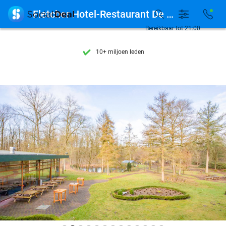
Ontdek 15.000+ deals

Fletcher Hotel-Restaurant De Buunderkamp
7 dagen per week beschikbaar
Bereikbaar tot 21:00
10+ miljoen leden
9,4
op basis van
206.160 reviews
Ontdek 15.000+ deals
7 dagen per week beschikbaar
10+ miljoen leden