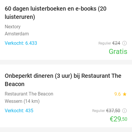
100%
60 dagen luisterboeken en e-books (20
luisteruren)
Nextory
Amsterdam
Verkocht: 6.433
€24
Regulier
Gratis
favorite_border
Onbeperkt dineren (3 uur) bij Restaurant The
21%
Beacon
Restaurant The Beacon
9.6
star
Wessem (14 km)
Verkocht: 435
€37
,50
Regulier
€29
,50
favorite_border