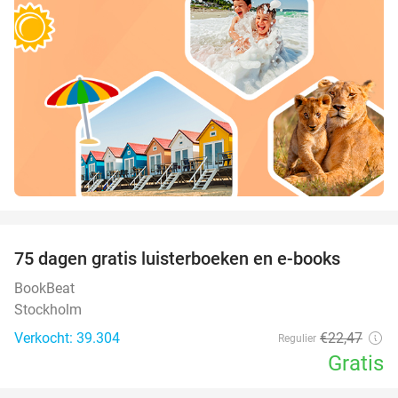
favorite_border
100%
75 dagen gratis luisterboeken en e-books
BookBeat
Stockholm
Verkocht: 39.304
€22
,47
Regulier
Gratis
favorite_border