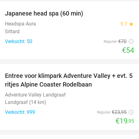
Japanese head spa (60 min)
23%
Headspa Aura
9.7
star
Sittard
Verkocht: 50
€70
Regulier
€54
favorite_border
Entree voor klimpark Adventure Valley + evt. 5
17%
ritjes Alpine Coaster Rodelbaan
Adventure Valley Landgraaf
Landgraaf (14 km)
Verkocht: 999
€23
,95
Regulier
€19
,95
favorite_border