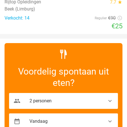
Rijtop Opleidingen
7.7
star
Beek (Limburg)
Verkocht: 14
€90
Regulier
€25
Voordelig spontaan uit
eten?