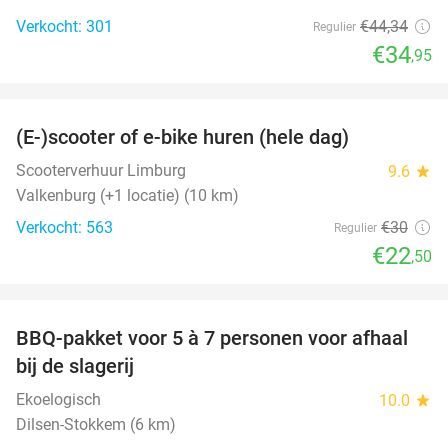
Verkocht: 301
€44
,34
Regulier
€34
,95
favorite_border
(E-)scooter of e-bike huren (hele dag)
25%
Scooterverhuur Limburg
9.6
star
Valkenburg (+1 locatie) (10 km)
Verkocht: 563
€30
Regulier
€22
,50
favorite_border
BBQ-pakket voor 5 à 7 personen voor afhaal
35%
bij de slagerij
Ekoelogisch
10.0
star
Dilsen-Stokkem (6 km)