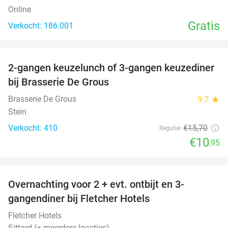
Online
Gratis
Verkocht: 186.001
favorite_border
2-gangen keuzelunch of 3-gangen keuzediner
30%
bij Brasserie De Grous
Brasserie De Grous
9.7
star
Stein
Verkocht: 410
€15
,70
Regulier
€10
,95
favorite_border
Overnachting voor 2 + evt. ontbijt en 3-
gangendiner bij Fletcher Hotels
Fletcher Hotels
Sittard (+ meerdere locaties)