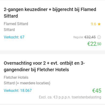
2-gangen keuzediner + bijgerecht bij Flamed
31%
Sittard
Flamed Sittard
9.6
star
Sittard
Verkocht: 67
€32
,45
Regulier
€22
,50
favorite_border
Overnachting voor 2 + evt. ontbijt en 3-
gangendiner bij Fletcher Hotels
Fletcher Hotels
Sittard (+ meerdere locaties)
€45
Verkocht: 18.067
Excl. ca. €3 p.p.p.n. toeristenbelasting
favorite_border