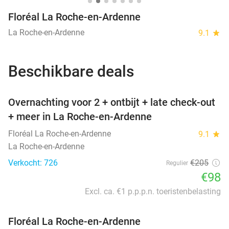
Floréal La Roche-en-Ardenne
La Roche-en-Ardenne
9.1
star
Beschikbare deals
favorite_border
Overnachting voor 2 + ontbijt + late check-out
+ meer in La Roche-en-Ardenne
Floréal La Roche-en-Ardenne
9.1
star
La Roche-en-Ardenne
Verkocht: 726
€205
Regulier
€98
Excl. ca. €1 p.p.p.n. toeristenbelasting
Floréal La Roche-en-Ardenne