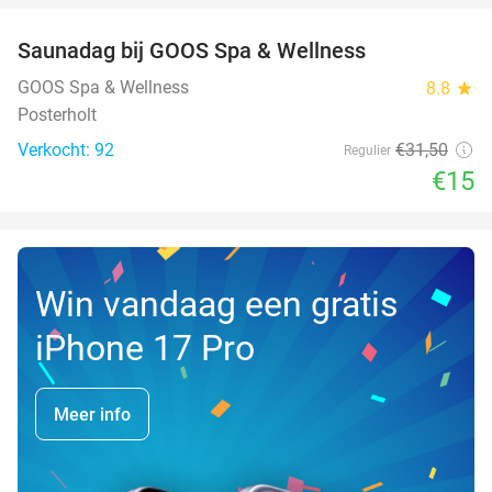
Saunadag bij GOOS Spa & Wellness
52%
NEW
TODAY
GOOS Spa & Wellness
8.8
star
Posterholt
Verkocht: 92
€31
,50
Regulier
€15
Win vandaag een gratis
iPhone 17 Pro
Meer info