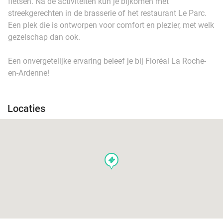
fietsen. Na de activiteiten kun je bijkomen met
streekgerechten in de brasserie of het restaurant Le Parc.
Een plek die is ontworpen voor comfort en plezier, met welk
gezelschap dan ook.
Een onvergetelijke ervaring beleef je bij Floréal La Roche-
en-Ardenne!
Locaties
events