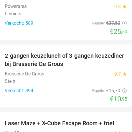
Powerarea
9.3
star
Lemiers
Verkocht: 589
€37
,50
Regulier
€25
,50
favorite_border
2-gangen keuzelunch of 3-gangen keuzediner
30%
bij Brasserie De Grous
Brasserie De Grous
9.7
star
Stein
Verkocht: 394
€15
,70
Regulier
€10
,95
favorite_border
Laser Maze + X-Cube Escape Room + friet
39%