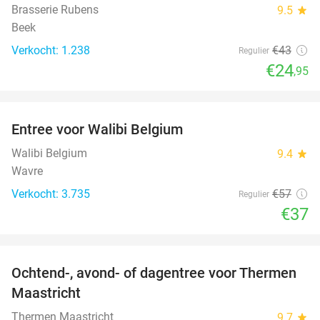
Brasserie Rubens
9.5
star
Beek
Verkocht: 1.238
€43
Regulier
€24
,95
favorite_border
Entree voor Walibi Belgium
35%
Walibi Belgium
9.4
star
Wavre
Verkocht: 3.735
€57
Regulier
€37
favorite_border
Ochtend-, avond- of dagentree voor Thermen
25%
Maastricht
Thermen Maastricht
9.7
star