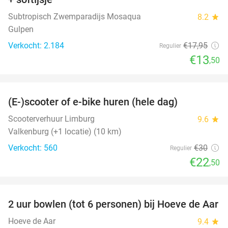
Subtropisch Zwemparadijs Mosaqua
8.2
star
Gulpen
Verkocht: 2.184
€17
,95
Regulier
€13
,50
favorite_border
(E-)scooter of e-bike huren (hele dag)
25%
Scooterverhuur Limburg
9.6
star
Valkenburg (+1 locatie) (10 km)
Verkocht: 560
€30
Regulier
€22
,50
favorite_border
2 uur bowlen (tot 6 personen) bij Hoeve de Aar
50%
Hoeve de Aar
9.4
star