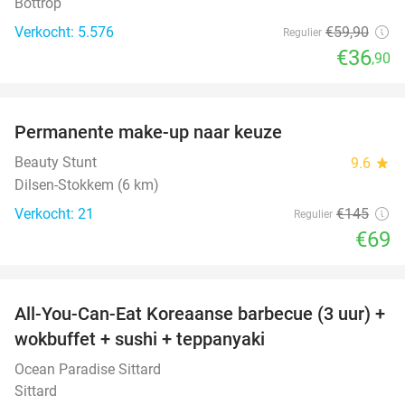
Bottrop
Verkocht: 5.576
€59
,90
Regulier
€36
,90
favorite_border
Permanente make-up naar keuze
52%
Beauty Stunt
9.6
star
Dilsen-Stokkem (6 km)
Verkocht: 21
€145
Regulier
€69
favorite_border
All-You-Can-Eat Koreaanse barbecue (3 uur) +
21%
wokbuffet + sushi + teppanyaki
Ocean Paradise Sittard
Sittard