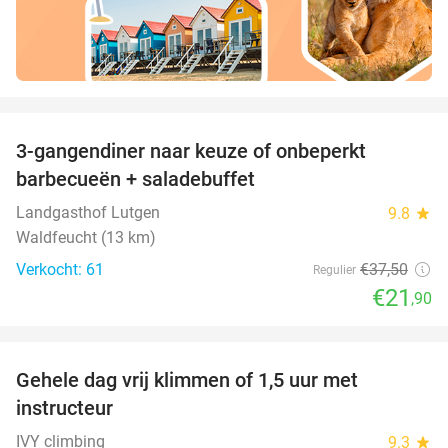
favorite_border
3-gangendiner naar keuze of onbeperkt
42%
barbecueën + saladebuffet
Landgasthof Lutgen
9.8
star
Waldfeucht (13 km)
Verkocht: 61
€37
,50
Regulier
€21
,90
favorite_border
Gehele dag vrij klimmen of 1,5 uur met
25%
instructeur
IVY climbing
9.3
star