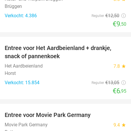
Brüggen
Verkocht: 4.386
€12
,50
Regulier
€9
,50
favorite_border
Entree voor Het Aardbeienland + drankje,
47%
snack of pannenkoek
Het Aardbeienland
7.8
star
Horst
Verkocht: 15.854
€13
,05
Regulier
€6
,95
favorite_border
Entree voor Movie Park Germany
38%
Movie Park Germany
9.4
star