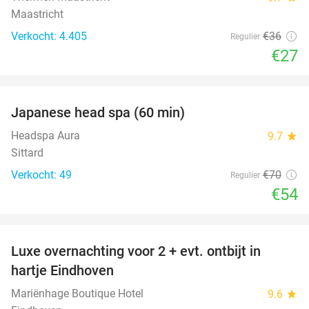
Maastricht
Verkocht: 4.405
€36
Regulier
€27
favorite_border
Japanese head spa (60 min)
23%
Headspa Aura
9.7
star
Sittard
Verkocht: 49
€70
Regulier
€54
favorite_border
Luxe overnachting voor 2 + evt. ontbijt in
14%
hartje Eindhoven
Mariënhage Boutique Hotel
9.6
star