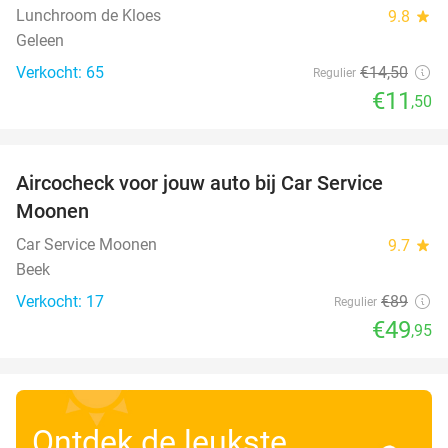
Lunchroom de Kloes
9.8
star
Geleen
Verkocht: 65
€14
,50
Regulier
€11
,50
favorite_border
Aircocheck voor jouw auto bij Car Service
44%
Moonen
Car Service Moonen
9.7
star
Beek
Verkocht: 17
€89
Regulier
€49
,95
Ontdek de leukste