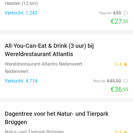
Heerlen (12 km)
Verkocht: 1.242
€55
Regulier
€27
,50
favorite_border
All-You-Can-Eat & Drink (3 uur) bij
19%
Wereldrestaurant Atlantis
Wereldrestaurant Atlantis Nederweert
9.4
star
Nederweert
Verkocht: 4.714
€45
,50
Regulier
€36
,95
favorite_border
Dagentree voor het Natur- und Tierpark
24%
Brüggen
Natur- und Tierpark Brüggen
8.8
star