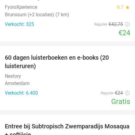
FysioXperience
9.7
star
Brunssum (+2 locaties) (7 km)
Verkocht: 325
€42
,75
Regulier
€24
favorite_border
100%
60 dagen luisterboeken en e-books (20
luisteruren)
Nextory
Amsterdam
Verkocht: 6.400
€24
Regulier
Gratis
favorite_border
Entree bij Subtropisch Zwemparadijs Mosaqua
25%
+ softijsje