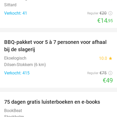
Sittard
Verkocht: 41
€20
Regulier
€14
,95
favorite_border
BBQ-pakket voor 5 à 7 personen voor afhaal
35%
bij de slagerij
Ekoelogisch
10.0
star
Dilsen-Stokkem (6 km)
Verkocht: 415
€75
Regulier
€49
favorite_border
100%
75 dagen gratis luisterboeken en e-books
BookBeat
Stockholm