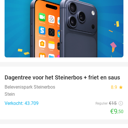
favorite_border
Dagentree voor het Steinerbos + friet en saus
37%
Belevenispark Steinerbos
8.9
star
Stein
Verkocht: 43.709
€15
Regulier
€9
,50
favorite_border