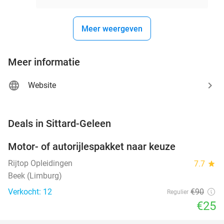
Meer weergeven
Meer informatie
Website
favorite_border
Deals in Sittard-Geleen
Motor- of autorijlespakket naar keuze
72%
Rijtop Opleidingen
7.7
star
Beek (Limburg)
Verkocht: 12
€90
Regulier
€25
favorite_border