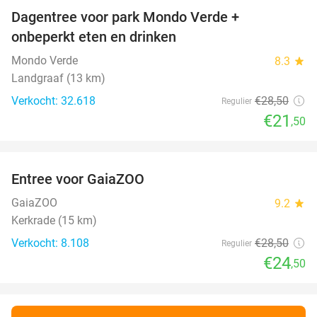
Dagentree voor park Mondo Verde +
25%
onbeperkt eten en drinken
Mondo Verde
8.3
star
Landgraaf (13 km)
Verkocht: 32.618
€28
,50
Regulier
€21
,50
favorite_border
Entree voor GaiaZOO
14%
GaiaZOO
9.2
star
Kerkrade (15 km)
Verkocht: 8.108
€28
,50
Regulier
€24
,50