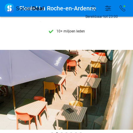
Ontdek 15.000+ deals

Floréal La Roche-en-Ardenne
7 dagen per week beschikbaar
Bereikbaar tot 23:00
10+ miljoen leden
9,4
op basis van
205.993 reviews
Ontdek 15.000+ deals
7 dagen per week beschikbaar
10+ miljoen leden