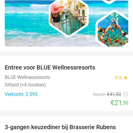
favorite_border
Entree voor BLUE Wellnessresorts
48%
BLUE Wellnessresorts
8.8
star
Sittard (+4 locaties)
Verkocht: 2.595
€41
,50
Regulier
€21
,50
favorite_border
3-gangen keuzediner bij Brasserie Rubens
42%