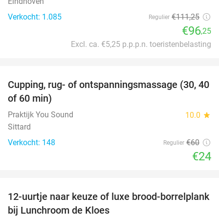
Eindhoven
Verkocht: 1.085
€111
,25
Regulier
€96
,25
Excl. ca. €5,25 p.p.p.n. toeristenbelasting
favorite_border
Cupping, rug- of ontspanningsmassage (30, 40
60%
of 60 min)
Praktijk You Sound
10.0
star
Sittard
Verkocht: 148
€60
Regulier
€24
favorite_border
12-uurtje naar keuze of luxe brood-borrelplank
21%
bij Lunchroom de Kloes