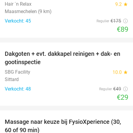
Hair ´n Relax
9.2
star
Maasmechelen (9 km)
Verkocht: 45
€175
Regulier
€89
favorite_border
Dakgoten + evt. dakkapel reinigen + dak- en
41%
gootinspectie
SBG Facility
10.0
star
Sittard
Verkocht: 48
€49
Regulier
€29
favorite_border
Massage naar keuze bij FysioXperience (30,
44%
60 of 90 min)