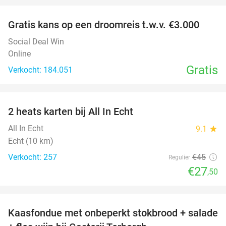
Gratis kans op een droomreis t.w.v. €3.000
Social Deal Win
Online
Gratis
Verkocht: 184.051
favorite_border
2 heats karten bij All In Echt
39%
All In Echt
9.1
star
Echt (10 km)
Verkocht: 257
€45
Regulier
€27
,50
favorite_border
Kaasfondue met onbeperkt stokbrood + salade
44%