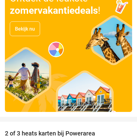
zomervakantiedeals
!
Bekijk nu
favorite_border
2 of 3 heats karten bij Powerarea
32%