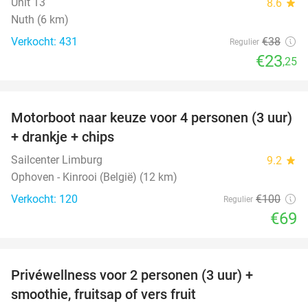
Unit 13
8.6
star
Nuth (6 km)
Verkocht: 431
€38
Regulier
€23
,25
favorite_border
Motorboot naar keuze voor 4 personen (3 uur)
31%
+ drankje + chips
Sailcenter Limburg
9.2
star
Ophoven - Kinrooi (België) (12 km)
Verkocht: 120
€100
Regulier
€69
favorite_border
Privéwellness voor 2 personen (3 uur) +
49%
smoothie, fruitsap of vers fruit