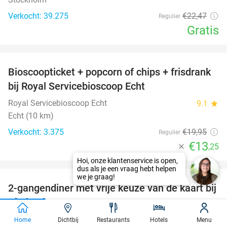
Verkocht: 39.275
€22
,47
Regulier
Gratis
favorite_border
Bioscoopticket + popcorn of chips + frisdrank
34%
bij Royal Servicebioscoop Echt
Royal Servicebioscoop Echt
9.1
star
Echt (10 km)
Verkocht: 3.375
€19
,95
Regulier
€13
,25
favorite_border
Hoi, onze klantenservice is open,
dus als je een vraag hebt helpen
we je graag!
2-gangendiner met vrije keuze van de kaart bij
23%
KitchenbyPJ
KitchenbyPJ
9.0
star
Home
Dichtbij
Restaurants
Hotels
Menu