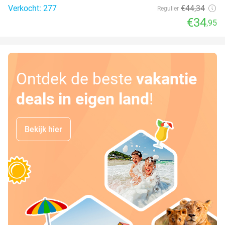
Verkocht: 277
€44
,34
Regulier
€34
,95
Ontdek de beste
vakantie
deals in eigen land
!
Bekijk hier