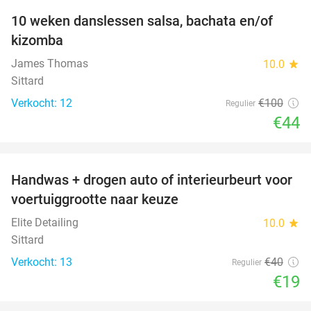
10 weken danslessen salsa, bachata en/of
56%
kizomba
James Thomas
10.0
star
Sittard
Verkocht: 12
€100
Regulier
€44
favorite_border
Handwas + drogen auto of interieurbeurt voor
53%
voertuiggrootte naar keuze
Elite Detailing
10.0
star
Sittard
Verkocht: 13
€40
Regulier
€19
favorite_border