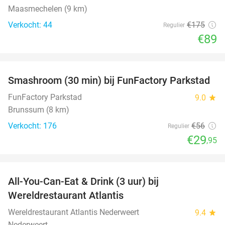
Maasmechelen (9 km)
Verkocht: 44
€175
Regulier
€89
favorite_border
Smashroom (30 min) bij FunFactory Parkstad
47%
FunFactory Parkstad
9.0
star
Brunssum (8 km)
Verkocht: 176
€56
Regulier
€29
,95
favorite_border
All-You-Can-Eat & Drink (3 uur) bij
19%
Wereldrestaurant Atlantis
Wereldrestaurant Atlantis Nederweert
9.4
star
Nederweert