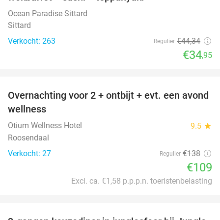
Ocean Paradise Sittard
Sittard
Verkocht: 263
€44
,34
Regulier
€34
,95
favorite_border
Overnachting voor 2 + ontbijt + evt. een avond
21%
wellness
Otium Wellness Hotel
9.5
star
Roosendaal
Verkocht: 27
€138
Regulier
€109
Excl. ca. €1,58 p.p.p.n. toeristenbelasting
favorite_border