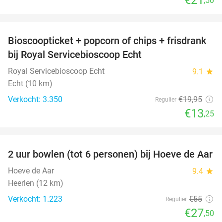
,50
favorite_border
Bioscoopticket + popcorn of chips + frisdrank
34%
bij Royal Servicebioscoop Echt
Royal Servicebioscoop Echt
9.1
star
Echt (10 km)
Verkocht: 3.350
€19
,95
Regulier
€13
,25
favorite_border
2 uur bowlen (tot 6 personen) bij Hoeve de Aar
50%
Hoeve de Aar
9.4
star
Heerlen (12 km)
Verkocht: 1.223
€55
Regulier
€27
,50