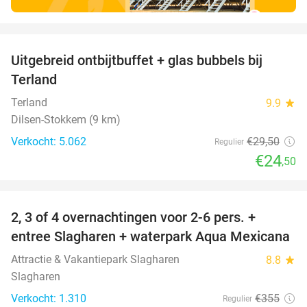
favorite_border
Uitgebreid ontbijtbuffet + glas bubbels bij
17%
Terland
Terland
9.9
star
Dilsen-Stokkem (9 km)
Verkocht: 5.062
€29
,50
Regulier
€24
,50
favorite_border
2, 3 of 4 overnachtingen voor 2-6 pers. +
55%
entree Slagharen + waterpark Aqua Mexicana
Attractie & Vakantiepark Slagharen
8.8
star
Slagharen
Verkocht: 1.310
€355
Regulier