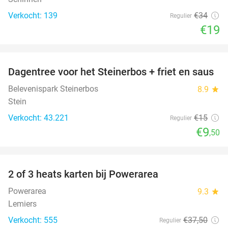
Verkocht: 139
€34
Regulier
€19
favorite_border
Dagentree voor het Steinerbos + friet en saus
37%
Belevenispark Steinerbos
8.9
star
Stein
Verkocht: 43.221
€15
Regulier
€9
,50
favorite_border
2 of 3 heats karten bij Powerarea
32%
Powerarea
9.3
star
Lemiers
Verkocht: 555
€37
,50
Regulier