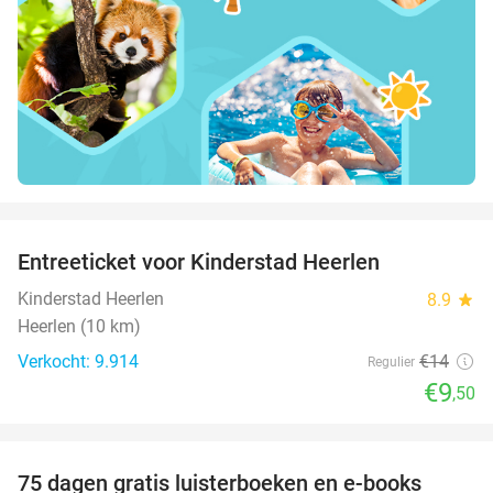
favorite_border
Entreeticket voor Kinderstad Heerlen
32%
Kinderstad Heerlen
8.9
star
Heerlen (10 km)
Verkocht: 9.914
€14
Regulier
€9
,50
favorite_border
100%
75 dagen gratis luisterboeken en e-books