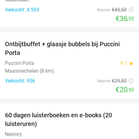
Verkocht: 4.593
€45
,50
Regulier
€36
,95
favorite_border
Ontbijtbuffet + glaasje bubbels bij Puccini
29%
Porta
Puccini Porta
9.7
star
Maasmechelen (8 km)
Verkocht: 956
€29
,50
Regulier
€20
,90
favorite_border
100%
60 dagen luisterboeken en e-books (20
luisteruren)
Nextory