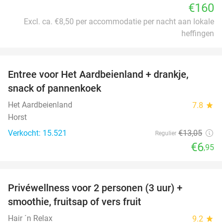
€160
Excl. ca. €8,50 per accommodatie per nacht aan lokale
heffingen
favorite_border
Entree voor Het Aardbeienland + drankje,
47%
snack of pannenkoek
Het Aardbeienland
7.8
star
Horst
Verkocht: 15.521
€13
,05
Regulier
€6
,95
favorite_border
Privéwellness voor 2 personen (3 uur) +
49%
smoothie, fruitsap of vers fruit
Hair ´n Relax
9.2
star