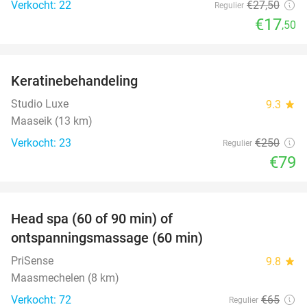
Verkocht: 22
€27
,50
Regulier
€17
,50
favorite_border
Keratinebehandeling
68%
Studio Luxe
9.3
star
Maaseik (13 km)
Verkocht: 23
€250
Regulier
€79
favorite_border
Head spa (60 of 90 min) of
42%
ontspanningsmassage (60 min)
PriSense
9.8
star
Maasmechelen (8 km)
Verkocht: 72
€65
Regulier