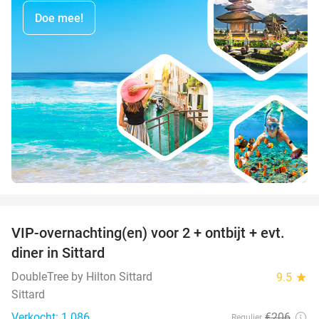
Doe mee!
favorite_border
VIP-overnachting(en) voor 2 + ontbijt + evt.
33%
diner in Sittard
DoubleTree by Hilton Sittard
9.5
star
Sittard
Verkocht: 1.086
€206
Regulier