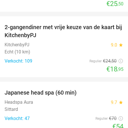
€25
,50
favorite_border
2-gangendiner met vrije keuze van de kaart bij
23%
KitchenbyPJ
KitchenbyPJ
9.0
star
Echt (10 km)
Verkocht: 109
€24
,50
Regulier
€18
,95
favorite_border
Japanese head spa (60 min)
23%
Headspa Aura
9.7
star
Sittard
Verkocht: 47
€70
Regulier
€54