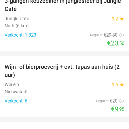
3-gangen keuzediner in junglesfeer bij Jungle
21%
Café
Jungle Café
9.2
star
Nuth (6 km)
Verkocht: 1.323
€29
,80
Regulier
€23
,50
favorite_border
Wijn- of bierproeverij + evt. tapas aan huis (2
50%
uur)
WerVin
9.5
star
Nieuwstadt
Verkocht: 6
€20
Regulier
€9
,95
favorite_border