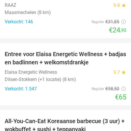
RAAZ
9.8
star
Maasmechelen (8 km)
Verkocht: 146
€31
,85
Regulier
€24
,90
favorite_border
Entree voor Elaisa Energetic Wellness + badjas
34%
en badlinnen + welkomstdrankje
Elaisa Energetic Wellness
9.7
star
Dilsen-Stokkem (+1 locatie) (8 km)
Verkocht: 1.547
€98
,50
Regulier
€65
favorite_border
All-You-Can-Eat Koreaanse barbecue (3 uur) +
21%
wokbuffet + sushi + teppanyaki