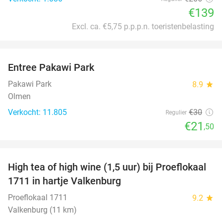
€139
Excl. ca. €5,75 p.p.p.n. toeristenbelasting
favorite_border
Entree Pakawi Park
28%
Pakawi Park
8.9
star
Olmen
Verkocht: 11.805
€30
Regulier
€21
,50
favorite_border
High tea of high wine (1,5 uur) bij Proeflokaal
36%
1711 in hartje Valkenburg
Proeflokaal 1711
9.2
star
Valkenburg (11 km)