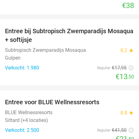
€38
favorite_border
Entree bij Subtropisch Zwemparadijs Mosaqua
25%
+ softijsje
Subtropisch Zwemparadijs Mosaqua
8.2
star
Gulpen
Verkocht: 1.980
€17
,95
Regulier
€13
,50
favorite_border
Entree voor BLUE Wellnessresorts
48%
BLUE Wellnessresorts
8.8
star
Sittard (+4 locaties)
Verkocht: 2.500
€41
,50
Regulier
€21