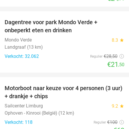
favorite_border
Dagentree voor park Mondo Verde +
25%
onbeperkt eten en drinken
Mondo Verde
8.3
star
Landgraaf (13 km)
Verkocht: 32.062
€28
,50
Regulier
€21
,50
favorite_border
Motorboot naar keuze voor 4 personen (3 uur)
31%
+ drankje + chips
Sailcenter Limburg
9.2
star
Ophoven - Kinrooi (België) (12 km)
Verkocht: 118
€100
Regulier