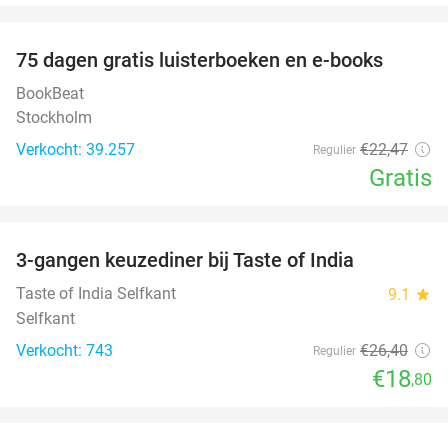
favorite_border
100%
75 dagen gratis luisterboeken en e-books
BookBeat
Stockholm
Verkocht: 39.257
€22
,47
Regulier
Gratis
favorite_border
3-gangen keuzediner bij Taste of India
29%
Taste of India Selfkant
9.1
star
Selfkant
Verkocht: 743
€26
,40
Regulier
€18
,80
favorite_border