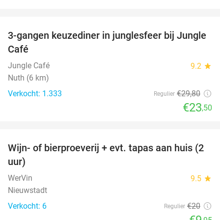
favorite_border
3-gangen keuzediner in junglesfeer bij Jungle
21%
Café
Jungle Café
9.2
star
Nuth (6 km)
Verkocht: 1.333
€29
,80
Regulier
€23
,50
favorite_border
Wijn- of bierproeverij + evt. tapas aan huis (2
50%
uur)
WerVin
9.5
star
Nieuwstadt
Verkocht: 6
€20
Regulier
€9