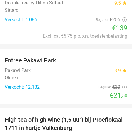
DoubleTree by Hilton Sittard
9.5
star
Sittard
Verkocht: 1.086
€206
Regulier
€139
Excl. ca. €5,75 p.p.p.n. toeristenbelasting
favorite_border
Entree Pakawi Park
28%
Pakawi Park
8.9
star
Olmen
Verkocht: 12.132
€30
Regulier
€21
,50
favorite_border
High tea of high wine (1,5 uur) bij Proeflokaal
36%
1711 in hartje Valkenburg