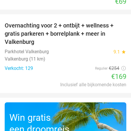
€69
favorite_border
Overnachting voor 2 + ontbijt + wellness +
33%
gratis parkeren + borrelplank + meer in
Valkenburg
Parkhotel Valkenburg
9.1
star
Valkenburg (11 km)
Verkocht: 129
€254
Regulier
€169
Inclusief alle bijkomende kosten
Win gratis
een droomreis