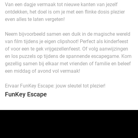
Van een dagje vermaak tot nieuwe kanten van jezelf
ontdekken, het doel is om je met een flinke dosis plezier
even alles te laten vergeten!
Neem bijvoorbeeld samen een duik in de magische wereld
van film tijdens je eigen clipshoot! Perfect als kinderfeest
of voor een te gek vrijgezellenfeest. Of volg aanwijzingen
en los puzzels op tijdens de spannende escapegame. Kom
gezellig samen bij elkaar met vrienden of familie en beleef
een middag of avond vol vermaak!
Ervaar FunKey Escape: jouw sleutel tot plezier!
FunKey Escape