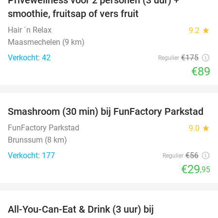
49%
smoothie, fruitsap of vers fruit
Hair ´n Relax
9.2
star
Maasmechelen (9 km)
Verkocht: 42
€175
Regulier
€89
favorite_border
Smashroom (30 min) bij FunFactory Parkstad
47%
FunFactory Parkstad
9.0
star
Brunssum (8 km)
Verkocht: 177
€56
Regulier
€29
,95
favorite_border
All-You-Can-Eat & Drink (3 uur) bij
19%