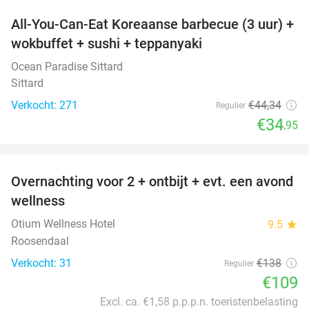
All-You-Can-Eat Koreaanse barbecue (3 uur) +
21%
wokbuffet + sushi + teppanyaki
Ocean Paradise Sittard
Sittard
Verkocht: 271
€44
,34
Regulier
€34
,95
favorite_border
Overnachting voor 2 + ontbijt + evt. een avond
21%
wellness
Otium Wellness Hotel
9.5
star
Roosendaal
Verkocht: 31
€138
Regulier
€109
Excl. ca. €1,58 p.p.p.n. toeristenbelasting