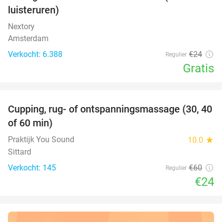
luisteruren)
Nextory
Amsterdam
Verkocht: 6.388
€24
Regulier
Gratis
favorite_border
Cupping, rug- of ontspanningsmassage (30, 40
60%
of 60 min)
Praktijk You Sound
10.0
star
Sittard
Verkocht: 145
€60
Regulier
€24