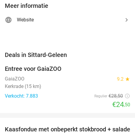
Meer informatie
Website
favorite_border
Deals in Sittard-Geleen
Entree voor GaiaZOO
14%
GaiaZOO
9.2
star
Kerkrade (15 km)
Verkocht: 7.883
€28
,50
Regulier
€24
,50
favorite_border
Kaasfondue met onbeperkt stokbrood + salade
44%