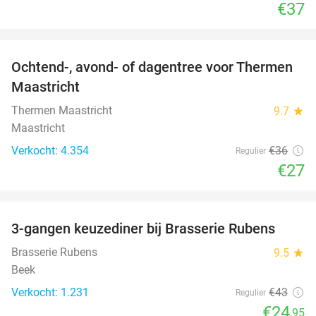
€37
favorite_border
Ochtend-, avond- of dagentree voor Thermen
25%
Maastricht
Thermen Maastricht
9.7
star
Maastricht
Verkocht: 4.354
€36
Regulier
€27
favorite_border
3-gangen keuzediner bij Brasserie Rubens
42%
Brasserie Rubens
9.5
star
Beek
Verkocht: 1.231
€43
Regulier
€24
,95