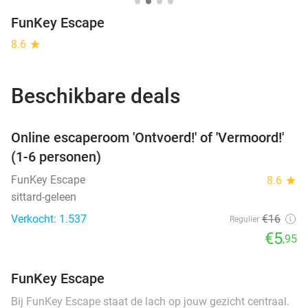
FunKey Escape
8.6
star
Beschikbare deals
favorite_border
Online escaperoom 'Ontvoerd!' of 'Vermoord!'
(1-6 personen)
FunKey Escape
8.6
star
sittard-geleen
Verkocht: 1.537
€16
Regulier
€5
,95
FunKey Escape
Bij FunKey Escape staat de lach op jouw gezicht centraal.