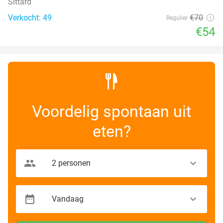
Sittard
Verkocht: 49
€70
Regulier
€54
Voordelig spontaan uit
eten?