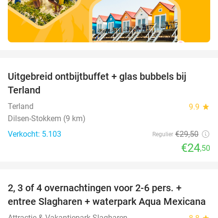
favorite_border
Uitgebreid ontbijtbuffet + glas bubbels bij
17%
Terland
Terland
9.9
star
Dilsen-Stokkem (9 km)
Verkocht: 5.103
€29
,50
Regulier
€24
,50
favorite_border
2, 3 of 4 overnachtingen voor 2-6 pers. +
55%
entree Slagharen + waterpark Aqua Mexicana
Attractie & Vakantiepark Slagharen
star