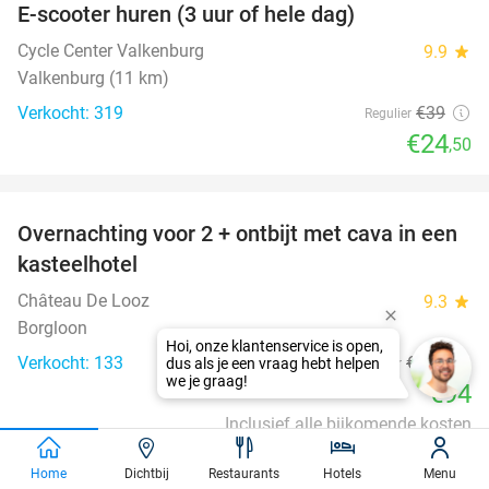
E-scooter huren (3 uur of hele dag)
37%
Cycle Center Valkenburg
9.9
star
Valkenburg (11 km)
Verkocht: 319
€39
Regulier
€24
,50
favorite_border
Overnachting voor 2 + ontbijt met cava in een
48%
kasteelhotel
Château De Looz
9.3
star
Borgloon
Verkocht: 133
€180
Regulier
€94
Inclusief alle bijkomende kosten
favorite_border
Home
Dichtbij
Restaurants
Hotels
Menu