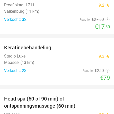
Proeflokaal 1711
9.2
star
Valkenburg (11 km)
Verkocht: 32
€27
,50
Regulier
€17
,50
favorite_border
Keratinebehandeling
68%
Studio Luxe
9.3
star
Maaseik (13 km)
Verkocht: 23
€250
Regulier
€79
favorite_border
Head spa (60 of 90 min) of
42%
ontspanningsmassage (60 min)