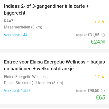
Indiaas 2- of 3-gangendiner à la carte +
22%
bijgerecht
RAAZ
9.8
star
Maasmechelen (8 km)
Verkocht: 144
€31
,85
Regulier
€24
,90
favorite_border
Entree voor Elaisa Energetic Wellness + badjas
34%
en badlinnen + welkomstdrankje
Elaisa Energetic Wellness
9.7
star
Dilsen-Stokkem (+1 locatie) (8 km)
Verkocht: 1.553
€98
,50
Regulier
€65
favorite_border