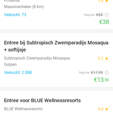
PriSense
9.8
star
Maasmechelen (8 km)
Verkocht: 73
€65
Regulier
€38
favorite_border
Entree bij Subtropisch Zwemparadijs Mosaqua
25%
+ softijsje
Subtropisch Zwemparadijs Mosaqua
8.2
star
Gulpen
Verkocht: 2.088
€17
,95
Regulier
€13
,50
favorite_border
Entree voor BLUE Wellnessresorts
48%
BLUE Wellnessresorts
8.8
star