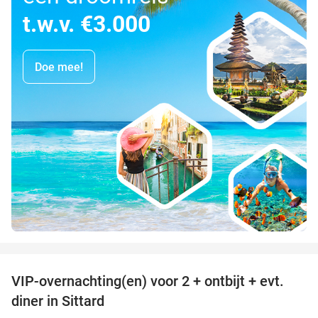
t.w.v. €3.000
Doe mee!
favorite_border
VIP-overnachting(en) voor 2 + ontbijt + evt.
33%
diner in Sittard