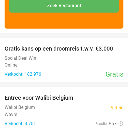
Zoek Restaurant
favorite_border
Gratis kans op een droomreis t.w.v. €3.000
Social Deal Win
Online
Gratis
Verkocht: 182.976
favorite_border
Entree voor Walibi Belgium
35%
Walibi Belgium
9.4
star
Wavre
Verkocht: 3.701
€57
Regulier