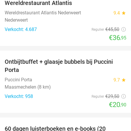
Wereldrestaurant Atlantis
Wereldrestaurant Atlantis Nederweert
9.4
star
Nederweert
Verkocht: 4.687
€45
,50
Regulier
€36
,95
favorite_border
Ontbijtbuffet + glaasje bubbels bij Puccini
29%
Porta
Puccini Porta
9.7
star
Maasmechelen (8 km)
Verkocht: 958
€29
,50
Regulier
€20
,90
favorite_border
100%
60 dagen luisterboeken en e-books (20