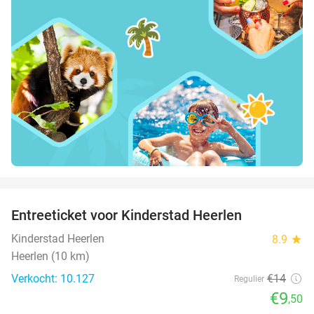
favorite_border
Entreeticket voor Kinderstad Heerlen
32%
Kinderstad Heerlen
8.9
star
Heerlen (10 km)
Verkocht: 10.127
€14
Regulier
€9
,50