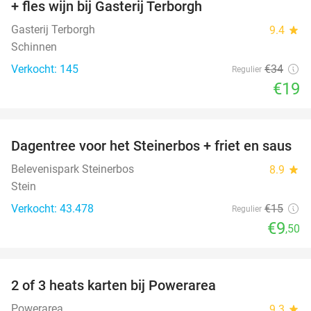
+ fles wijn bij Gasterij Terborgh
Gasterij Terborgh
9.4
star
Schinnen
Verkocht: 145
€34
Regulier
€19
favorite_border
Dagentree voor het Steinerbos + friet en saus
37%
Belevenispark Steinerbos
8.9
star
Stein
Verkocht: 43.478
€15
Regulier
€9
,50
favorite_border
2 of 3 heats karten bij Powerarea
32%
Powerarea
9.3
star