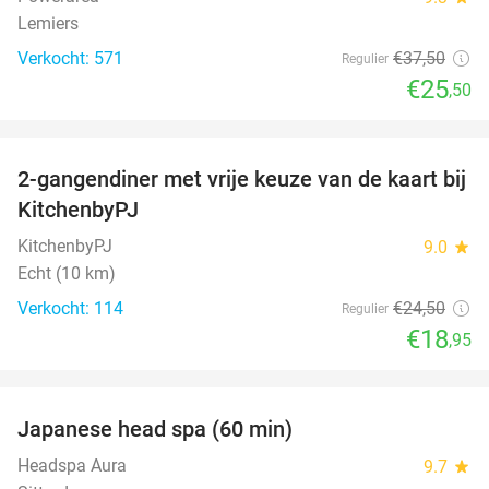
Lemiers
Verkocht: 571
€37
,50
Regulier
€25
,50
favorite_border
2-gangendiner met vrije keuze van de kaart bij
23%
KitchenbyPJ
KitchenbyPJ
9.0
star
Echt (10 km)
Verkocht: 114
€24
,50
Regulier
€18
,95
favorite_border
Japanese head spa (60 min)
23%
Headspa Aura
9.7
star