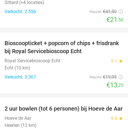
Sittard (+4 locaties)
Verkocht: 2.556
€41
,50
Regulier
€21
,50
favorite_border
Bioscoopticket + popcorn of chips + frisdrank
34%
bij Royal Servicebioscoop Echt
Royal Servicebioscoop Echt
9.1
star
Echt (10 km)
Verkocht: 3.367
€19
,95
Regulier
€13
,25
favorite_border
2 uur bowlen (tot 6 personen) bij Hoeve de Aar
50%
Hoeve de Aar
9.4
star
Heerlen (12 km)