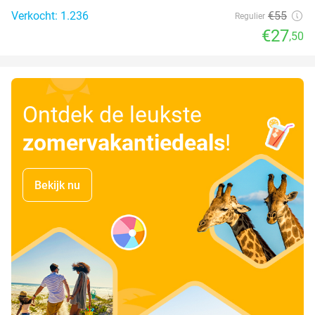
Verkocht: 1.236
€55
Regulier
€27
,50
Ontdek de leukste
zomervakantiedeals
!
Bekijk nu