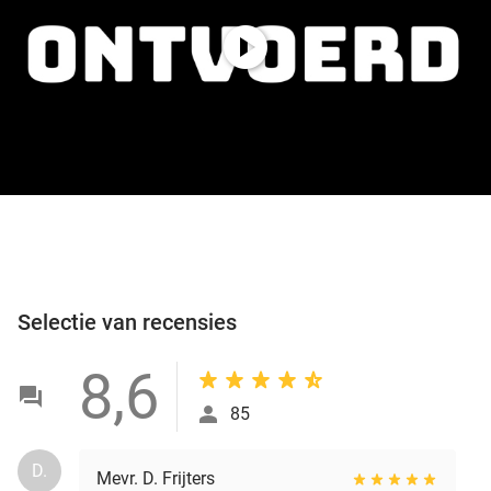
play_circle
Selectie van recensies
8,6
85
D.
Mevr. D. Frijters