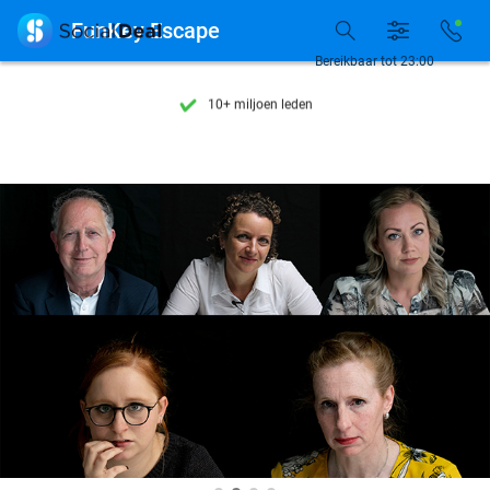
Ontdek 15.000+ deals

FunKey Escape
7 dagen per week beschikbaar
Bereikbaar tot 23:00
10+ miljoen leden
9,4
op basis van
205.916 reviews
Ontdek 15.000+ deals
7 dagen per week beschikbaar
10+ miljoen leden