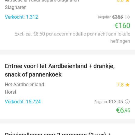
8.8
Slagharen
Verkocht: 1.312
€355
Regulier
€160
Excl. ca. €8,50 per accommodatie per nacht aan lokale
heffingen
favorite_border
Entree voor Het Aardbeienland + drankje,
47%
snack of pannenkoek
Het Aardbeienland
7.8
star
Horst
Verkocht: 15.724
€13
,05
Regulier
€6
,95
favorite_border
Privéwellness voor 2 personen (3 uur) +