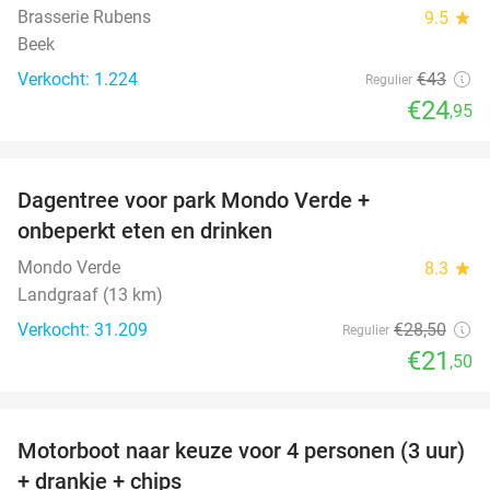
Brasserie Rubens
9.5
star
Beek
Verkocht: 1.224
€43
Regulier
€24
,95
favorite_border
Dagentree voor park Mondo Verde +
25%
onbeperkt eten en drinken
Mondo Verde
8.3
star
Landgraaf (13 km)
Verkocht: 31.209
€28
,50
Regulier
€21
,50
favorite_border
Motorboot naar keuze voor 4 personen (3 uur)
31%
+ drankje + chips