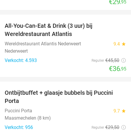
€29
,95
favorite_border
All-You-Can-Eat & Drink (3 uur) bij
19%
Wereldrestaurant Atlantis
Wereldrestaurant Atlantis Nederweert
9.4
star
Nederweert
Verkocht: 4.593
€45
,50
Regulier
€36
,95
favorite_border
Ontbijtbuffet + glaasje bubbels bij Puccini
29%
Porta
Puccini Porta
9.7
star
Maasmechelen (8 km)
Verkocht: 956
€29
,50
Regulier