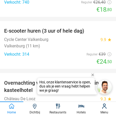
Verkocht: 740
€26
,40
Regulier
€18
,80
favorite_border
E-scooter huren (3 uur of hele dag)
37%
Cycle Center Valkenburg
9.9
star
Valkenburg (11 km)
Verkocht: 314
€39
Regulier
€24
,50
favorite_border
Overnachting voor 2 + ontbijt met cava in een
48%
kasteelhotel
Château De Looz
9.3
star
Borgloon
Home
Dichtbij
Restaurants
Hotels
Menu
Verkocht: 130
€180
Regulier