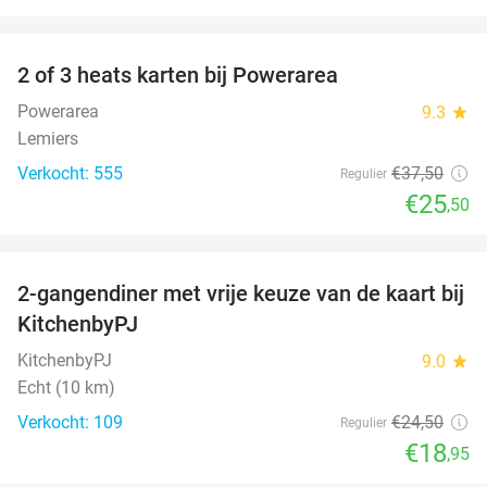
favorite_border
2 of 3 heats karten bij Powerarea
32%
Powerarea
9.3
star
Lemiers
Verkocht: 555
€37
,50
Regulier
€25
,50
favorite_border
2-gangendiner met vrije keuze van de kaart bij
23%
KitchenbyPJ
KitchenbyPJ
9.0
star
Echt (10 km)
Verkocht: 109
€24
,50
Regulier
€18
,95