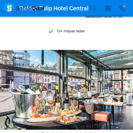
Ontdek 15.000+ deals

Golden Tulip Hotel Central
7 dagen per week beschikbaar
Bereikbaar vanaf 07:00
10+ miljoen leden
9,4
op basis van
205.790 reviews
Ontdek 15.000+ deals
7 dagen per week beschikbaar
10+ miljoen leden