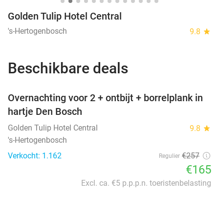
Golden Tulip Hotel Central
's-Hertogenbosch
9.8
star
Beschikbare deals
favorite_border
Overnachting voor 2 + ontbijt + borrelplank in
hartje Den Bosch
Golden Tulip Hotel Central
9.8
star
's-Hertogenbosch
Verkocht: 1.162
€257
Regulier
€165
Excl. ca. €5 p.p.p.n. toeristenbelasting
favorite_border