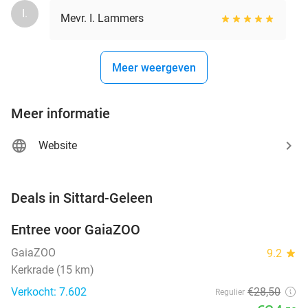
I.
Mevr. I. Lammers
Meer weergeven
Meer informatie
Website
favorite_border
Deals in Sittard-Geleen
Entree voor GaiaZOO
14%
GaiaZOO
9.2
star
Kerkrade (15 km)
Verkocht: 7.602
€28
,50
Regulier