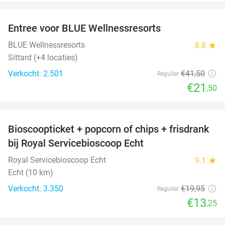
favorite_border
Entree voor BLUE Wellnessresorts
48%
BLUE Wellnessresorts
8.8
star
Sittard (+4 locaties)
Verkocht: 2.501
€41
,50
Regulier
€21
,50
favorite_border
Bioscoopticket + popcorn of chips + frisdrank
34%
bij Royal Servicebioscoop Echt
Royal Servicebioscoop Echt
9.1
star
Echt (10 km)
Verkocht: 3.350
€19
,95
Regulier
€13
,25
favorite_border