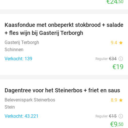
€24
,50
favorite_border
Kaasfondue met onbeperkt stokbrood + salade
44%
+ fles wijn bij Gasterij Terborgh
Gasterij Terborgh
9.4
star
Schinnen
Verkocht: 139
€34
Regulier
€19
favorite_border
Dagentree voor het Steinerbos + friet en saus
37%
Belevenispark Steinerbos
8.9
star
Stein
Verkocht: 43.221
€15
Regulier
€9
,50