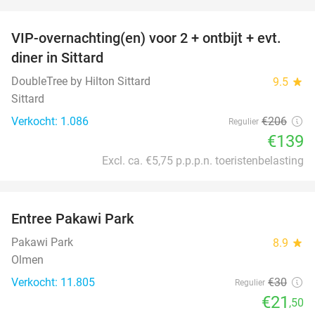
favorite_border
VIP-overnachting(en) voor 2 + ontbijt + evt.
33%
diner in Sittard
DoubleTree by Hilton Sittard
9.5
star
Sittard
Verkocht: 1.086
€206
Regulier
€139
Excl. ca. €5,75 p.p.p.n. toeristenbelasting
favorite_border
Entree Pakawi Park
28%
Pakawi Park
8.9
star
Olmen
Verkocht: 11.805
€30
Regulier
€21
,50