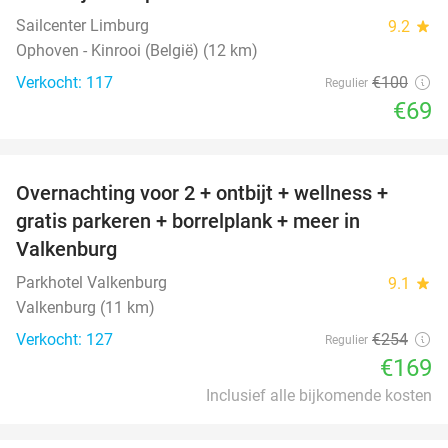
Sailcenter Limburg
9.2
star
Ophoven - Kinrooi (België) (12 km)
Verkocht: 117
€100
Regulier
€69
favorite_border
Overnachting voor 2 + ontbijt + wellness +
33%
gratis parkeren + borrelplank + meer in
Valkenburg
Parkhotel Valkenburg
9.1
star
Valkenburg (11 km)
Verkocht: 127
€254
Regulier
€169
Inclusief alle bijkomende kosten