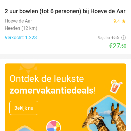
2 uur bowlen (tot 6 personen) bij Hoeve de Aar
50%
Hoeve de Aar
9.4
star
Heerlen (12 km)
Verkocht: 1.223
€55
Regulier
€27
,50
Ontdek de leukste
zomervakantiedeals
!
Bekijk nu