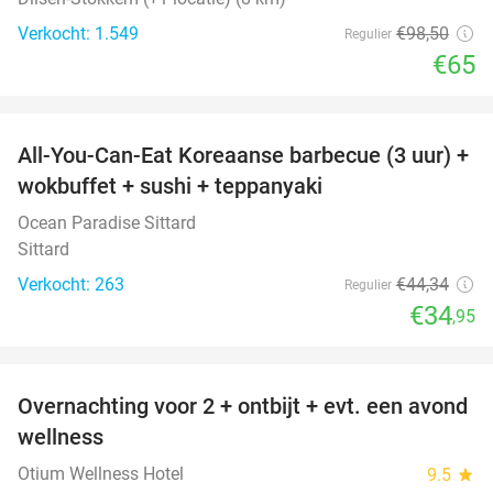
Verkocht: 1.549
€98
,50
Regulier
€65
favorite_border
All-You-Can-Eat Koreaanse barbecue (3 uur) +
21%
wokbuffet + sushi + teppanyaki
Ocean Paradise Sittard
Sittard
Verkocht: 263
€44
,34
Regulier
€34
,95
favorite_border
Overnachting voor 2 + ontbijt + evt. een avond
21%
wellness
Otium Wellness Hotel
9.5
star