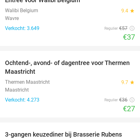
35%
Walibi Belgium
9.4
star
Wavre
Verkocht: 3.649
€57
Regulier
€37
favorite_border
Ochtend-, avond- of dagentree voor Thermen
25%
Maastricht
Thermen Maastricht
9.7
star
Maastricht
Verkocht: 4.273
€36
Regulier
€27
favorite_border
3-gangen keuzediner bij Brasserie Rubens
42%