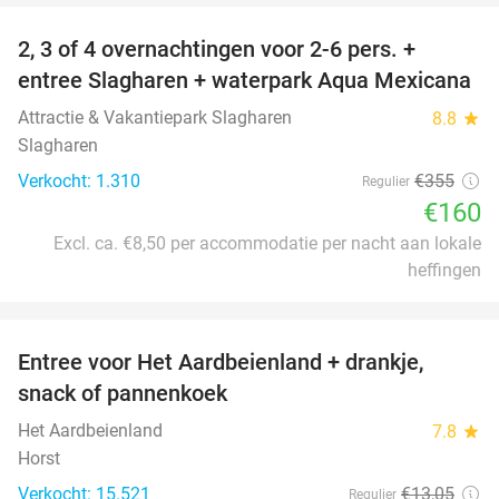
2, 3 of 4 overnachtingen voor 2-6 pers. +
55%
entree Slagharen + waterpark Aqua Mexicana
Attractie & Vakantiepark Slagharen
8.8
star
Slagharen
Verkocht: 1.310
€355
Regulier
€160
Excl. ca. €8,50 per accommodatie per nacht aan lokale
heffingen
favorite_border
Entree voor Het Aardbeienland + drankje,
47%
snack of pannenkoek
Het Aardbeienland
7.8
star
Horst
Verkocht: 15.521
€13
,05
Regulier