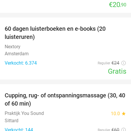
€20
,90
favorite_border
100%
60 dagen luisterboeken en e-books (20
luisteruren)
Nextory
Amsterdam
Verkocht: 6.374
€24
Regulier
Gratis
favorite_border
Cupping, rug- of ontspanningsmassage (30, 40
60%
of 60 min)
Praktijk You Sound
10.0
star
Sittard
Verkocht: 144
€60
Regulier