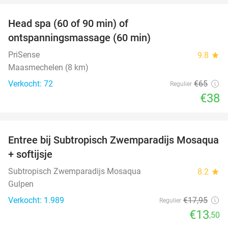
Head spa (60 of 90 min) of
42%
ontspanningsmassage (60 min)
PriSense
9.8
star
Maasmechelen (8 km)
Verkocht: 72
€65
Regulier
€38
favorite_border
Entree bij Subtropisch Zwemparadijs Mosaqua
25%
+ softijsje
Subtropisch Zwemparadijs Mosaqua
8.2
star
Gulpen
Verkocht: 1.989
€17
,95
Regulier
€13
,50