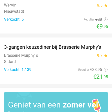
WerVin
9.5
star
Nieuwstadt
Verkocht: 6
€20
Regulier
€9
,95
favorite_border
3-gangen keuzediner bij Brasserie Murphy's
35%
Brasserie Murphy´s
9.7
star
Sittard
Verkocht: 1.139
€33
,95
Regulier
€21
,95
Geniet van een
zomer vol