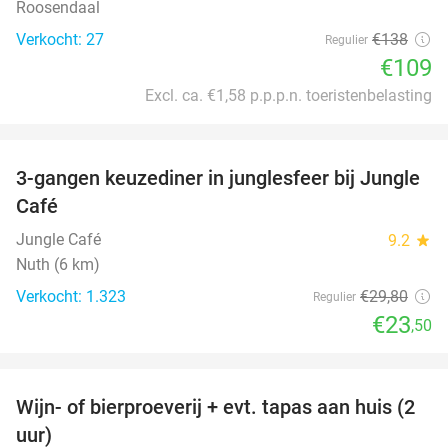
Roosendaal
Verkocht: 27
€138
Regulier
€109
Excl. ca. €1,58 p.p.p.n. toeristenbelasting
favorite_border
3-gangen keuzediner in junglesfeer bij Jungle
21%
Café
Jungle Café
9.2
star
Nuth (6 km)
Verkocht: 1.323
€29
,80
Regulier
€23
,50
favorite_border
Wijn- of bierproeverij + evt. tapas aan huis (2
50%
uur)