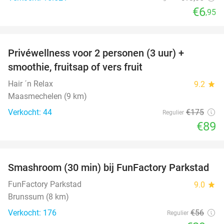
€6
,95
favorite_border
Privéwellness voor 2 personen (3 uur) +
49%
smoothie, fruitsap of vers fruit
Hair ´n Relax
9.2
star
Maasmechelen (9 km)
Verkocht: 44
€175
Regulier
€89
favorite_border
Smashroom (30 min) bij FunFactory Parkstad
47%
FunFactory Parkstad
9.0
star
Brunssum (8 km)
Verkocht: 176
€56
Regulier