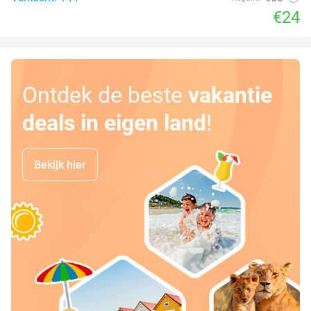
€24
Ontdek de beste
vakantie
deals in eigen land
!
Bekijk hier