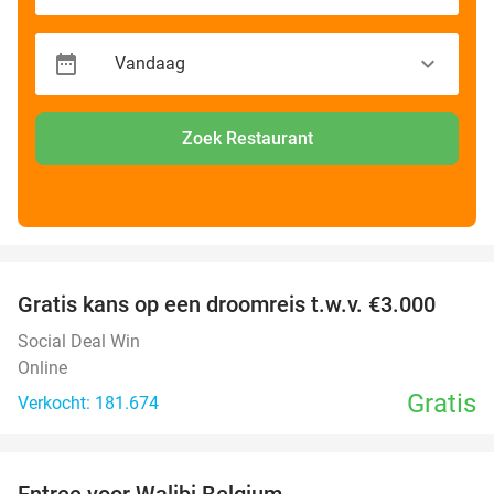
Zoek Restaurant
favorite_border
Gratis kans op een droomreis t.w.v. €3.000
Social Deal Win
Online
Gratis
Verkocht: 181.674
favorite_border
Entree voor Walibi Belgium