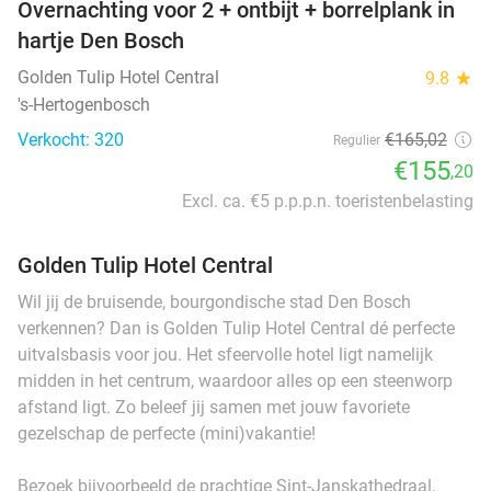
Overnachting voor 2 + ontbijt + borrelplank in
hartje Den Bosch
Golden Tulip Hotel Central
9.8
star
's-Hertogenbosch
Verkocht: 320
€165
,02
Regulier
€155
,20
Excl. ca. €5 p.p.p.n. toeristenbelasting
Golden Tulip Hotel Central
Wil jij de bruisende, bourgondische stad Den Bosch
verkennen? Dan is Golden Tulip Hotel Central dé perfecte
uitvalsbasis voor jou. Het sfeervolle hotel ligt namelijk
midden in het centrum, waardoor alles op een steenworp
afstand ligt. Zo beleef jij samen met jouw favoriete
gezelschap de perfecte (mini)vakantie!
Bezoek bijvoorbeeld de prachtige Sint-Janskathedraal,