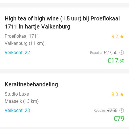
favorite_border
High tea of high wine (1,5 uur) bij Proeflokaal
36%
1711 in hartje Valkenburg
Proeflokaal 1711
9.2
star
Valkenburg (11 km)
Verkocht: 22
€27
,50
Regulier
€17
,50
favorite_border
Keratinebehandeling
68%
Studio Luxe
9.3
star
Maaseik (13 km)
Verkocht: 23
€250
Regulier
€79
favorite_border