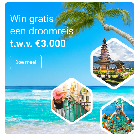
Win gratis
een droomreis
t.w.v. €3.000
Doe mee!