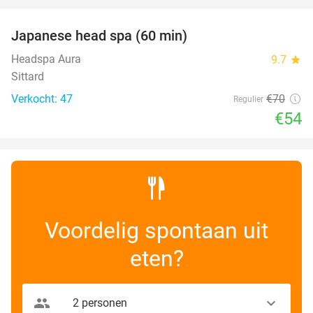
favorite_border
Japanese head spa (60 min)
23%
Headspa Aura
9.7
star
Sittard
Verkocht: 47
€70
Regulier
€54
Voordelig spontaan uit
eten?