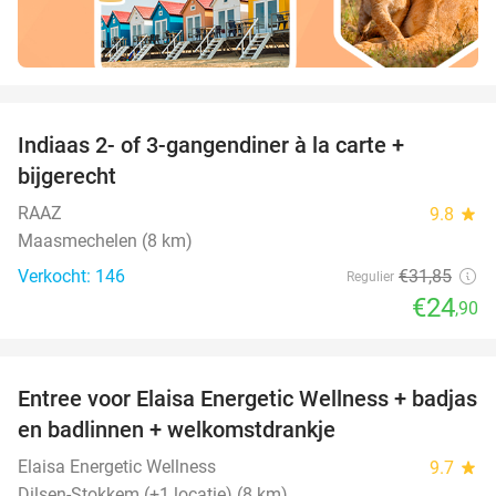
favorite_border
Indiaas 2- of 3-gangendiner à la carte +
22%
bijgerecht
RAAZ
9.8
star
Maasmechelen (8 km)
Verkocht: 146
€31
,85
Regulier
€24
,90
favorite_border
Entree voor Elaisa Energetic Wellness + badjas
34%
en badlinnen + welkomstdrankje
Elaisa Energetic Wellness
9.7
star
Dilsen-Stokkem (+1 locatie) (8 km)