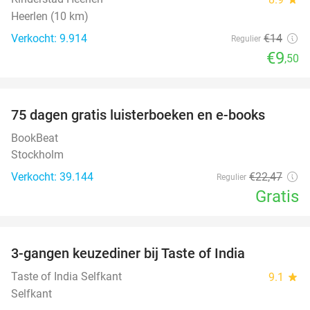
Heerlen (10 km)
Verkocht: 9.914
€14
Regulier
€9
,50
favorite_border
100%
75 dagen gratis luisterboeken en e-books
BookBeat
Stockholm
Verkocht: 39.144
€22
,47
Regulier
Gratis
favorite_border
3-gangen keuzediner bij Taste of India
29%
Taste of India Selfkant
9.1
star
Selfkant