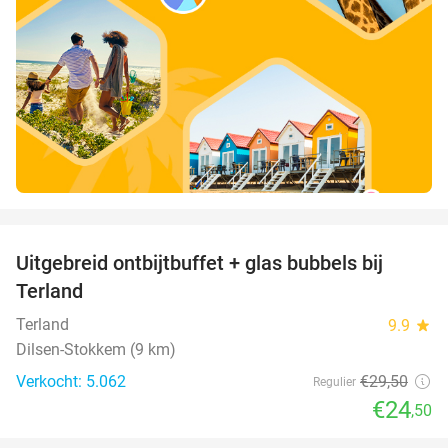
favorite_border
Uitgebreid ontbijtbuffet + glas bubbels bij
17%
Terland
Terland
9.9
star
Dilsen-Stokkem (9 km)
Verkocht: 5.062
€29
,50
Regulier
€24
,50
favorite_border