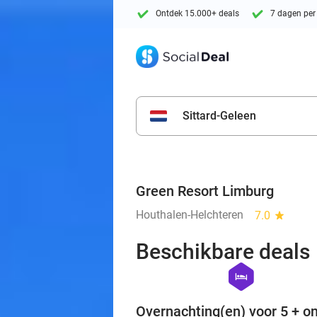
Ontdek 15.000+ deals
7 dagen per
Sittard-Geleen
Green Resort Limburg
Houthalen-Helchteren
7.0
star
Beschikbare deals
hexagon
hotel
Overnachting(en) voor 5 + on