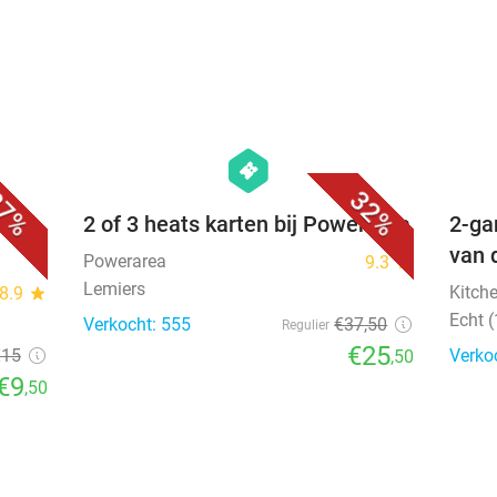
favorite_border
favorite_border
hexagon
events
7%
32%
os +
2 of 3 heats karten bij Powerarea
2-ga
van 
Powerarea
9.3
star
Lemiers
Kitch
8.9
star
Echt 
Verkocht: 555
€37
,50
Regulier
€25
€15
Verko
,50
€9
,50