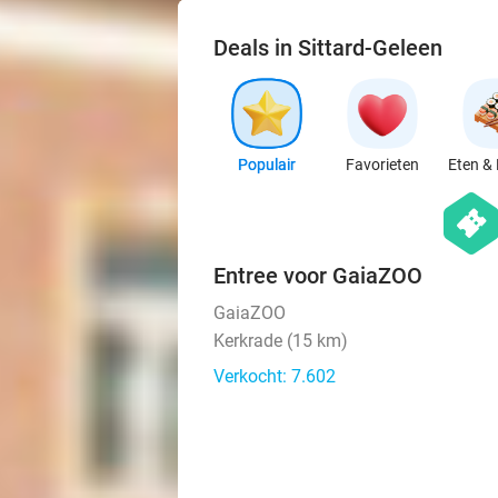
Deals in Sittard-Geleen
Populair
Favorieten
Eten & 
hexago
events
Entree voor GaiaZOO
GaiaZOO
Kerkrade (15 km)
Verkocht: 7.602