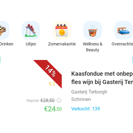
Drinken
Uitjes
Zomervakantie
Wellness &
Overnacht
Beauty
favorite_border
n
14%
Kaasfondue met onbepe
fles wijn bij Gasterij T
9.2
star
Gasterij Terborgh
Schinnen
€28
,50
Regulier
€24
Verkocht: 139
,50