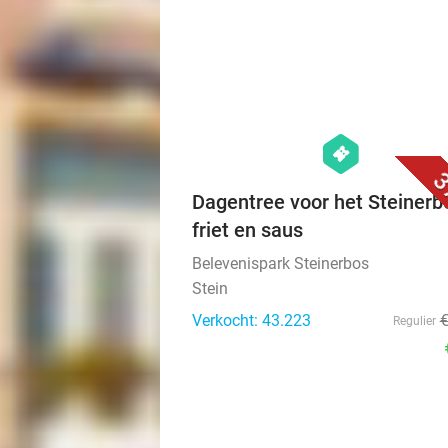
hexagon
events
3
Dagentree voor het Steinerb
friet en saus
Belevenispark Steinerbos
Stein
Verkocht: 43.223
Regulier