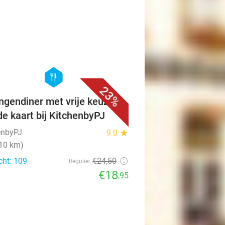
favorite_border
hexagon
food
23%
ngendiner met vrije keuze
de kaart bij KitchenbyPJ
enbyPJ
9.0
star
(10 km)
cht: 109
€24
,50
Regulier
€18
,95