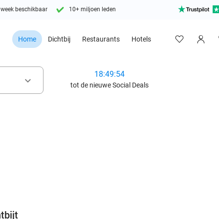
 week beschikbaar
10+ miljoen leden
Home
Dichtbij
Restaurants
Hotels
18:49:53
keyboard_arrow_down
tot de nieuwe Social Deals
favorite_border
tbijt