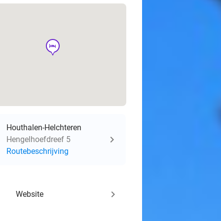
hotel
Houthalen-Helchteren
Hengelhoefdreef 5
Routebeschrijving
keyboard_arrow_right
Website