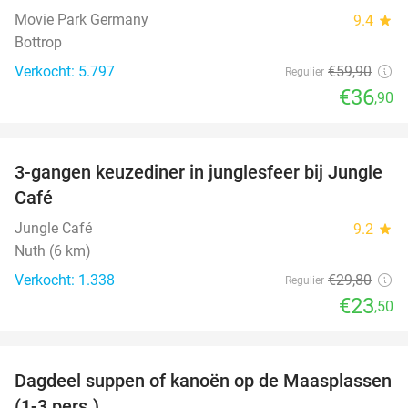
Movie Park Germany
9.4
star
Bottrop
Verkocht: 5.797
€59
,90
Regulier
€36
,90
favorite_border
3-gangen keuzediner in junglesfeer bij Jungle
21%
Café
Jungle Café
9.2
star
Nuth (6 km)
Verkocht: 1.338
€29
,80
Regulier
€23
,50
favorite_border
Dagdeel suppen of kanoën op de Maasplassen
43%
(1-3 pers.)