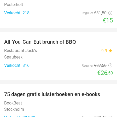
Posterholt
Verkocht: 218
€31
,50
Regulier
€15
favorite_border
All-You-Can-Eat brunch of BBQ
29%
Restaurant Jack's
9.9
star
Spaubeek
Verkocht: 816
€37
,50
Regulier
€26
,50
favorite_border
100%
75 dagen gratis luisterboeken en e-books
BookBeat
Stockholm