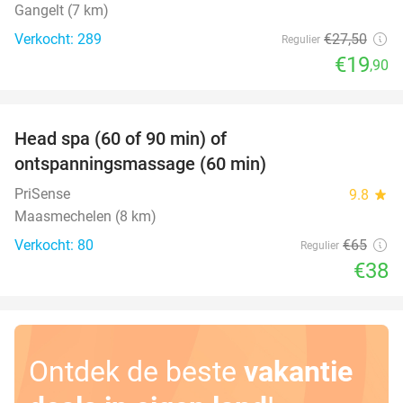
Gangelt (7 km)
Verkocht: 289
€27
,50
Regulier
€19
,90
favorite_border
Head spa (60 of 90 min) of
42%
ontspanningsmassage (60 min)
PriSense
9.8
star
Maasmechelen (8 km)
Verkocht: 80
€65
Regulier
€38
Ontdek de beste
vakantie