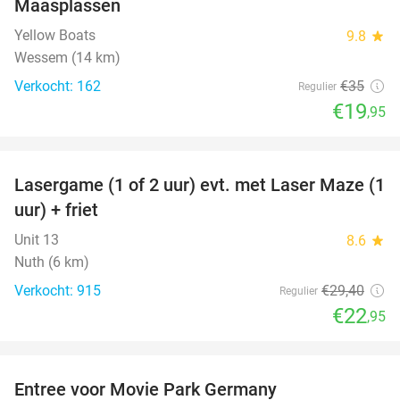
Maasplassen
Yellow Boats
9.8
star
Wessem (14 km)
Verkocht: 162
€35
Regulier
€19
,95
favorite_border
Lasergame (1 of 2 uur) evt. met Laser Maze (1
22%
uur) + friet
Unit 13
8.6
star
Nuth (6 km)
Verkocht: 915
€29
,40
Regulier
€22
,95
favorite_border
Entree voor Movie Park Germany
38%