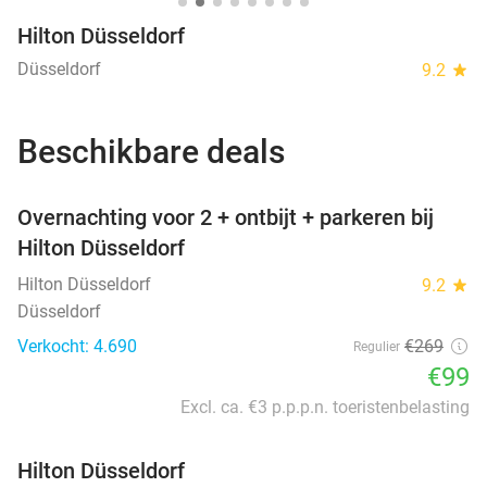
Hilton Düsseldorf
Düsseldorf
9.2
star
Beschikbare deals
favorite_border
Overnachting voor 2 + ontbijt + parkeren bij
Hilton Düsseldorf
Hilton Düsseldorf
9.2
star
Düsseldorf
Verkocht: 4.690
€269
Regulier
€99
Excl. ca. €3 p.p.p.n. toeristenbelasting
Hilton Düsseldorf