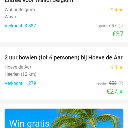
35%
Walibi Belgium
9.4
star
Wavre
Verkocht: 3.887
€57
Regulier
€37
favorite_border
2 uur bowlen (tot 6 personen) bij Hoeve de Aar
50%
Hoeve de Aar
9.4
star
Heerlen (12 km)
Verkocht: 1.279
€55
Regulier
€27
,50
Win gratis