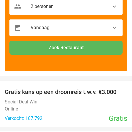
Zoek Restaurant
favorite_border
Gratis kans op een droomreis t.w.v. €3.000
Social Deal Win
Online
Gratis
Verkocht: 187.792
favorite_border