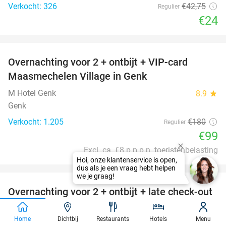
Verkocht: 326
€42
,75
Regulier
€24
favorite_border
Overnachting voor 2 + ontbijt + VIP-card
45%
Maasmechelen Village in Genk
M Hotel Genk
8.9
star
Genk
Verkocht: 1.205
€180
Regulier
€99
Excl. ca. €8 p.p.p.n. toeristenbelasting
favorite_border
Overnachting voor 2 + ontbijt + late check-out
51%
OF early check-in + evt. parkeren in Antwerpen
Home
Dichtbij
Restaurants
Hotels
Menu
Hotel Jamingo Antwerpen
9.4
star