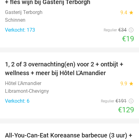
+ fles wijn bij Gasterij Terborgh
Gasterij Terborgh
9.4
star
Schinnen
Verkocht: 173
€34
Regulier
€19
favorite_border
1, 2 of 3 overnachting(en) voor 2 + ontbijt +
32%
NEW
wellness + meer bij Hôtel L'Amandier
TODAY
Hôtel L'Amandier
9.9
star
Libramont-Chevigny
Verkocht: 6
€191
Regulier
€129
favorite_border
All-You-Can-Eat Koreaanse barbecue (3 uur) +
21%