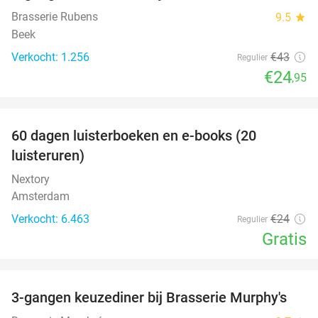
Brasserie Rubens
9.5
star
Beek
Verkocht: 1.256
€43
Regulier
€24
,95
favorite_border
100%
60 dagen luisterboeken en e-books (20
luisteruren)
Nextory
Amsterdam
Verkocht: 6.463
€24
Regulier
Gratis
favorite_border
3-gangen keuzediner bij Brasserie Murphy's
35%