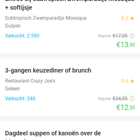
25%
+ softijsje
Subtropisch Zwemparadijs Mosaqua
8.2
star
Gulpen
Verkocht: 2.590
€17
,95
Regulier
€13
,50
favorite_border
3-gangen keuzediner of brunch
50%
Restaurant Crazy Joe's
9.8
star
Geleen
Verkocht: 340
€24
,95
Regulier
€12
,50
favorite_border
Dagdeel suppen of kanoën over de
43%