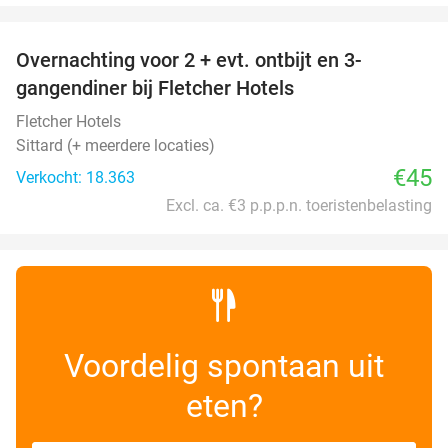
favorite_border
Overnachting voor 2 + evt. ontbijt en 3-
gangendiner bij Fletcher Hotels
Fletcher Hotels
Sittard (+ meerdere locaties)
€45
Verkocht: 18.363
Excl. ca. €3 p.p.p.n. toeristenbelasting
Voordelig spontaan uit
eten?