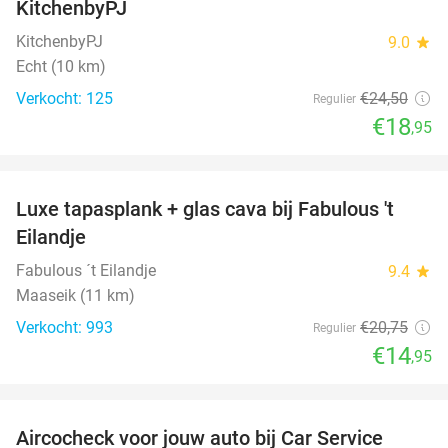
KitchenbyPJ
KitchenbyPJ
9.0
star
Echt (10 km)
Verkocht: 125
€24
,50
Regulier
€18
,95
favorite_border
Luxe tapasplank + glas cava bij Fabulous 't
28%
Eilandje
Fabulous ´t Eilandje
9.4
star
Maaseik (11 km)
Verkocht: 993
€20
,75
Regulier
€14
,95
favorite_border
Aircocheck voor jouw auto bij Car Service
44%