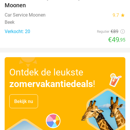
Moonen
Car Service Moonen
9.7
star
Beek
Verkocht: 20
€89
Regulier
€49
,95
Ontdek de leukste
zomervakantiedeals
!
Bekijk nu