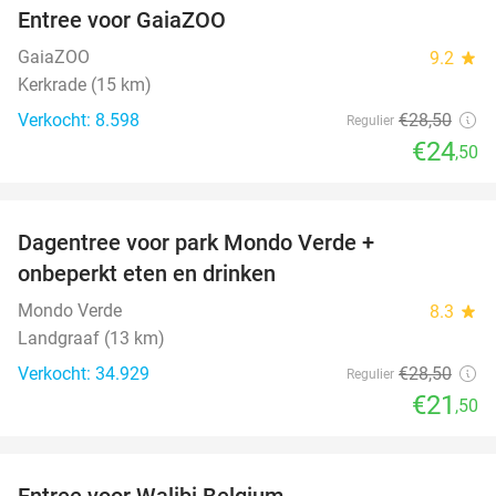
Entree voor GaiaZOO
14%
GaiaZOO
9.2
star
Kerkrade (15 km)
Verkocht: 8.598
€28
,50
Regulier
€24
,50
favorite_border
Dagentree voor park Mondo Verde +
25%
onbeperkt eten en drinken
Mondo Verde
8.3
star
Landgraaf (13 km)
Verkocht: 34.929
€28
,50
Regulier
€21
,50
favorite_border
Entree voor Walibi Belgium