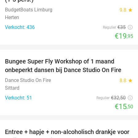
BudgetBoats Limburg
9.8
star
Herten
Verkocht: 436
€35
Regulier
€19
,95
favorite_border
Bungee Super Fly Workshop of 1 maand
52%
onbeperkt dansen bij Dance Studio On Fire
Dance Studio On Fire
8.8
star
Sittard
Verkocht: 51
€32
,50
Regulier
€15
,50
favorite_border
Entree + hapje + non-alcoholisch drankje voor
52%