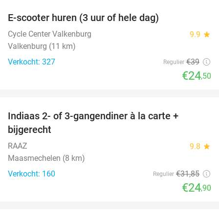
E-scooter huren (3 uur of hele dag)
37%
Cycle Center Valkenburg
9.9
star
Valkenburg (11 km)
Verkocht: 327
€39
Regulier
€24
,50
favorite_border
Indiaas 2- of 3-gangendiner à la carte +
22%
bijgerecht
RAAZ
9.8
star
Maasmechelen (8 km)
Verkocht: 160
€31
,85
Regulier
€24
,90
favorite_border