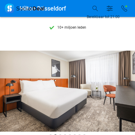
Ontdek 15.000+ deals

Hilton Düsseldorf
7 dagen per week beschikbaar
Bereikbaar tot 21:00
10+ miljoen leden
9,4
op basis van
206.283 reviews
Ontdek 15.000+ deals
7 dagen per week beschikbaar
10+ miljoen leden