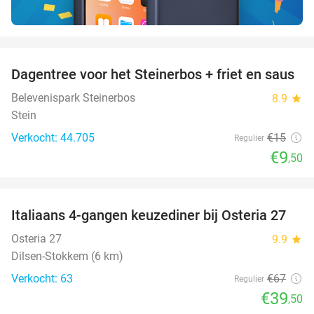
favorite_border
Dagentree voor het Steinerbos + friet en saus
37%
Belevenispark Steinerbos
8.9
star
Stein
Verkocht: 44.705
€15
Regulier
€9
,50
favorite_border
Italiaans 4-gangen keuzediner bij Osteria 27
41%
Osteria 27
9.9
star
Dilsen-Stokkem (6 km)
Verkocht: 63
€67
Regulier
€39
,50