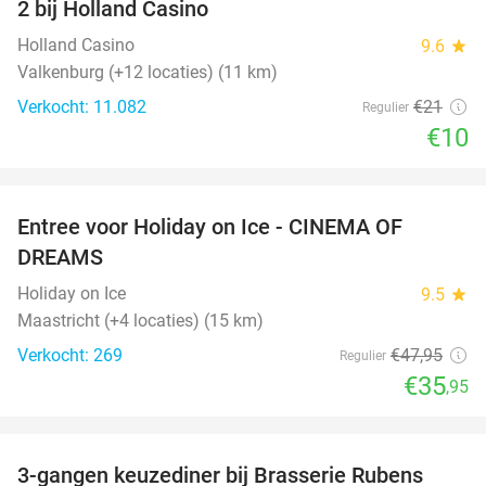
2 bij Holland Casino
Holland Casino
9.6
star
Valkenburg (+12 locaties) (11 km)
Verkocht: 11.082
€21
Regulier
€10
favorite_border
Entree voor Holiday on Ice - CINEMA OF
25%
DREAMS
Holiday on Ice
9.5
star
Maastricht (+4 locaties) (15 km)
Verkocht: 269
€47
,95
Regulier
€35
,95
favorite_border
3-gangen keuzediner bij Brasserie Rubens
42%