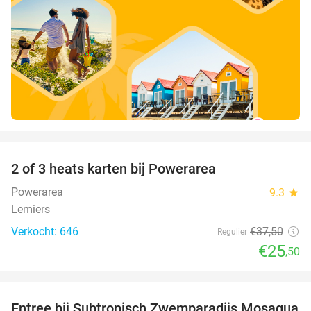
favorite_border
2 of 3 heats karten bij Powerarea
32%
Powerarea
9.3
star
Lemiers
Verkocht: 646
€37
,50
Regulier
€25
,50
favorite_border
Entree bij Subtropisch Zwemparadijs Mosaqua