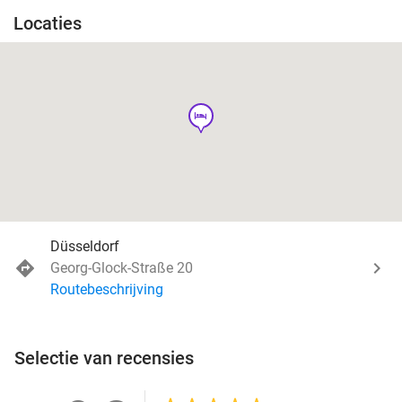
Locaties
hotel
Düsseldorf
Georg-Glock-Straße 20
Routebeschrijving
Selectie van recensies