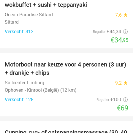
wokbuffet + sushi + teppanyaki
Ocean Paradise Sittard
7.6
star
Sittard
Verkocht: 312
€44
,34
Regulier
€34
,95
favorite_border
Motorboot naar keuze voor 4 personen (3 uur)
31%
+ drankje + chips
Sailcenter Limburg
9.2
star
Ophoven - Kinrooi (België) (12 km)
Verkocht: 128
€100
Regulier
€69
favorite_border
Cupping, rug- of ontspanningsmassage (30, 40