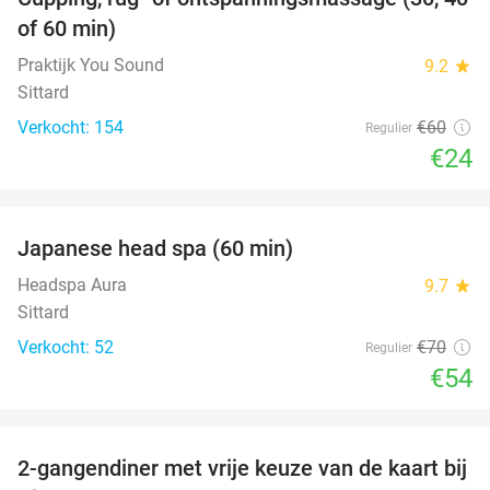
60%
of 60 min)
Praktijk You Sound
9.2
star
Sittard
Verkocht: 154
€60
Regulier
€24
favorite_border
Japanese head spa (60 min)
23%
Headspa Aura
9.7
star
Sittard
Verkocht: 52
€70
Regulier
€54
favorite_border
2-gangendiner met vrije keuze van de kaart bij
23%