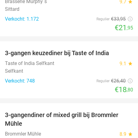
Brasserie Murphy´s
9.7
star
Sittard
Verkocht: 1.172
€33
,95
Regulier
€21
,95
favorite_border
3-gangen keuzediner bij Taste of India
29%
Taste of India Selfkant
9.1
star
Selfkant
Verkocht: 748
€26
,40
Regulier
€18
,80
favorite_border
3-gangendiner of mixed grill bij Brommler
28%
Mühle
Brommler Mühle
8.9
star