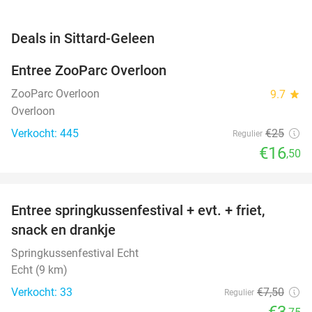
favorite_border
Deals in Sittard-Geleen
Entree ZooParc Overloon
34%
NEW
TODAY
ZooParc Overloon
9.7
star
Overloon
Verkocht: 445
€25
Regulier
€16
,50
favorite_border
Entree springkussenfestival + evt. + friet,
50%
NEW
snack en drankje
TODAY
Springkussenfestival Echt
Echt (9 km)
Verkocht: 33
€7
,50
Regulier
€3