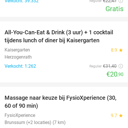
Verkocht: 39.332
€22
,47
Regulier
Gratis
favorite_border
All-You-Can-Eat & Drink (3 uur) + 1 cocktail
33%
tijdens lunch of diner bij Kaisergarten
Kaisergarten
8.9
star
Herzogenrath
Verkocht: 1.262
€31
,40
Regulier
€20
,90
favorite_border
Massage naar keuze bij FysioXperience (30,
44%
60 of 90 min)
FysioXperience
9.7
star
Brunssum (+2 locaties) (7 km)