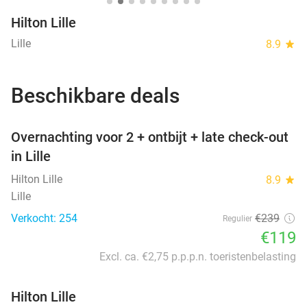
Hilton Lille
Lille
8.9
star
Beschikbare deals
favorite_border
Overnachting voor 2 + ontbijt + late check-out
in Lille
Hilton Lille
8.9
star
Lille
Verkocht: 254
€239
Regulier
€119
Excl. ca. €2,75 p.p.p.n. toeristenbelasting
Hilton Lille