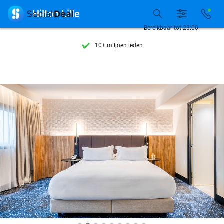
Ontdek 15.000+ deals

Hilton Lille
7 dagen per week beschikbaar
Bereikbaar tot 23:00
10+ miljoen leden
9,4
op basis van
205.993 reviews
Ontdek 15.000+ deals
7 dagen per week beschikbaar
10+ miljoen leden