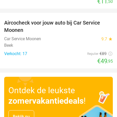
€11
,50
favorite_border
Aircocheck voor jouw auto bij Car Service
44%
Moonen
Car Service Moonen
9.7
star
Beek
Verkocht: 17
€89
Regulier
€49
,95
Ontdek de leukste
zomervakantiedeals
!
Bekijk nu