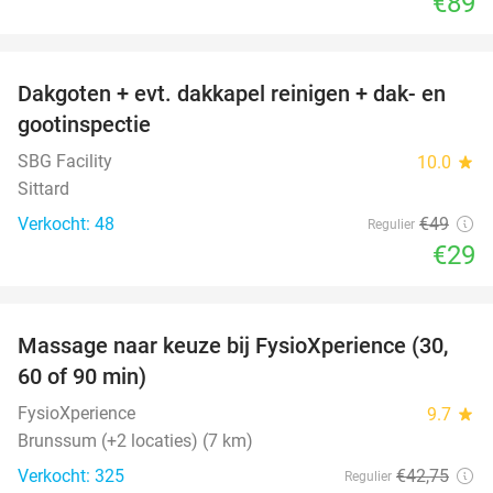
€89
favorite_border
Dakgoten + evt. dakkapel reinigen + dak- en
41%
gootinspectie
SBG Facility
10.0
star
Sittard
Verkocht: 48
€49
Regulier
€29
favorite_border
Massage naar keuze bij FysioXperience (30,
44%
60 of 90 min)
FysioXperience
9.7
star
Brunssum (+2 locaties) (7 km)
Verkocht: 325
€42
,75
Regulier