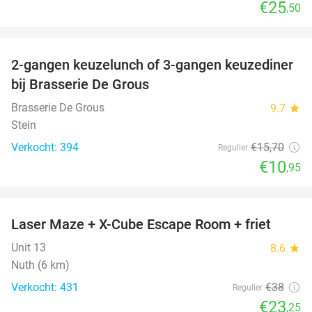
€25
,50
favorite_border
2-gangen keuzelunch of 3-gangen keuzediner
30%
bij Brasserie De Grous
Brasserie De Grous
9.7
star
Stein
Verkocht: 394
€15
,70
Regulier
€10
,95
favorite_border
Laser Maze + X-Cube Escape Room + friet
39%
Unit 13
8.6
star
Nuth (6 km)
Verkocht: 431
€38
Regulier
€23
,25