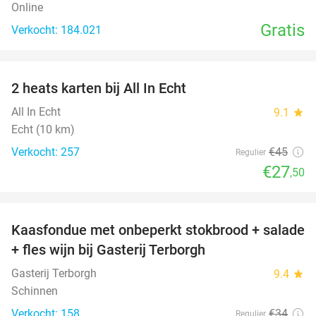
Online
Gratis
Verkocht: 184.021
favorite_border
2 heats karten bij All In Echt
39%
All In Echt
9.1
star
Echt (10 km)
Verkocht: 257
€45
Regulier
€27
,50
favorite_border
Kaasfondue met onbeperkt stokbrood + salade
44%
+ fles wijn bij Gasterij Terborgh
Gasterij Terborgh
9.4
star
Schinnen
Verkocht: 158
€34
Regulier