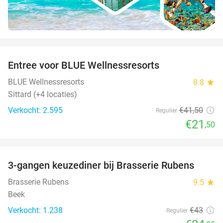
favorite_border
Entree voor BLUE Wellnessresorts
48%
BLUE Wellnessresorts
8.8
star
Sittard (+4 locaties)
Verkocht: 2.595
€41
,50
Regulier
€21
,50
favorite_border
3-gangen keuzediner bij Brasserie Rubens
42%
Brasserie Rubens
9.5
star
Beek
Verkocht: 1.238
€43
Regulier