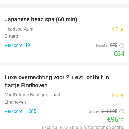
favorite_border
Japanese head spa (60 min)
23%
Headspa Aura
9.7
star
Sittard
Verkocht: 49
€70
Regulier
€54
favorite_border
Luxe overnachting voor 2 + evt. ontbijt in
14%
hartje Eindhoven
Mariënhage Boutique Hotel
9.6
star
Eindhoven
Verkocht: 1.085
€111
,25
Regulier
€96
,25
Excl. ca. €5,25 p.p.p.n. toeristenbelasting