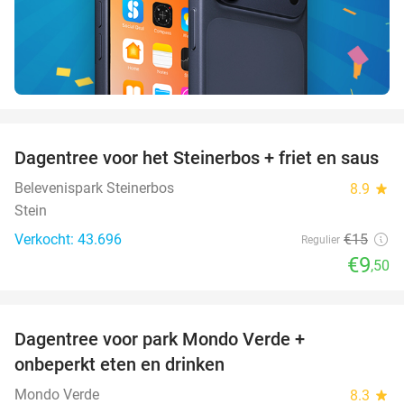
favorite_border
Dagentree voor het Steinerbos + friet en saus
37%
Belevenispark Steinerbos
8.9
star
Stein
Verkocht: 43.696
€15
Regulier
€9
,50
favorite_border
Dagentree voor park Mondo Verde +
25%
onbeperkt eten en drinken
Mondo Verde
8.3
star