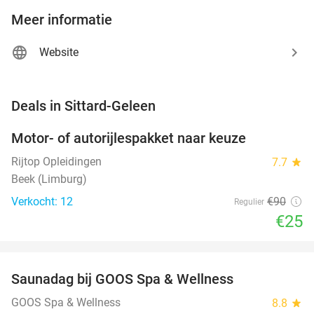
Meer informatie
Website
favorite_border
Deals in Sittard-Geleen
Motor- of autorijlespakket naar keuze
72%
Rijtop Opleidingen
7.7
star
Beek (Limburg)
Verkocht: 12
€90
Regulier
€25
favorite_border
Saunadag bij GOOS Spa & Wellness
52%
NEW
TODAY
GOOS Spa & Wellness
8.8
star