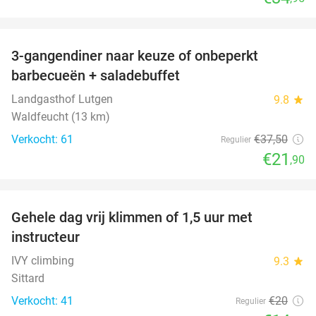
favorite_border
3-gangendiner naar keuze of onbeperkt
42%
barbecueën + saladebuffet
Landgasthof Lutgen
9.8
star
Waldfeucht (13 km)
Verkocht: 61
€37
,50
Regulier
€21
,90
favorite_border
Gehele dag vrij klimmen of 1,5 uur met
25%
instructeur
IVY climbing
9.3
star
Sittard
Verkocht: 41
€20
Regulier