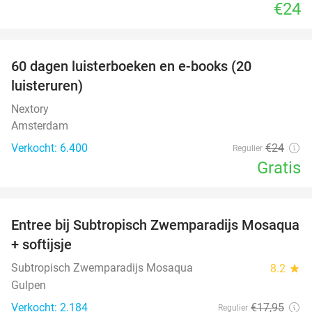
€24
favorite_border
100%
60 dagen luisterboeken en e-books (20
luisteruren)
Nextory
Amsterdam
Verkocht: 6.400
€24
Regulier
Gratis
favorite_border
Entree bij Subtropisch Zwemparadijs Mosaqua
25%
+ softijsje
Subtropisch Zwemparadijs Mosaqua
8.2
star
Gulpen
Verkocht: 2.184
€17
,95
Regulier