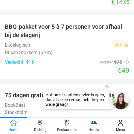
€14
,95
favorite_border
BBQ-pakket voor 5 à 7 personen voor afhaal
35%
bij de slagerij
Ekoelogisch
10.0
star
Dilsen-Stokkem (6 km)
Verkocht: 415
€75
Regulier
€49
favorite_border
100%
75 dagen gratis luisterboeken en e-books
BookBeat
Stockholm
Verkocht: 39.275
€22
,47
Regulier
Gratis
Home
Dichtbij
Restaurants
Hotels
Menu