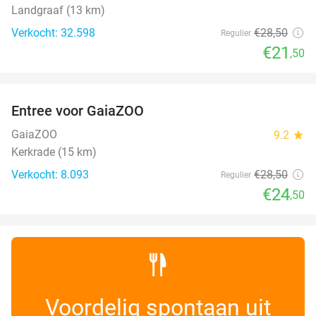
Landgraaf (13 km)
Verkocht: 32.598
€28
,50
Regulier
€21
,50
favorite_border
Entree voor GaiaZOO
14%
GaiaZOO
9.2
star
Kerkrade (15 km)
Verkocht: 8.093
€28
,50
Regulier
€24
,50
Voordelig spontaan uit