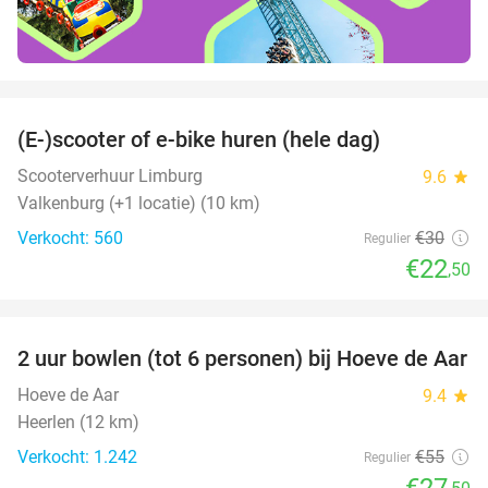
favorite_border
(E-)scooter of e-bike huren (hele dag)
25%
Scooterverhuur Limburg
9.6
star
Valkenburg (+1 locatie) (10 km)
Verkocht: 560
€30
Regulier
€22
,50
favorite_border
2 uur bowlen (tot 6 personen) bij Hoeve de Aar
50%
Hoeve de Aar
9.4
star
Heerlen (12 km)
Verkocht: 1.242
€55
Regulier
€27