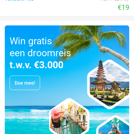
€19
Win gratis
een droomreis
t.w.v. €3.000
Doe mee!