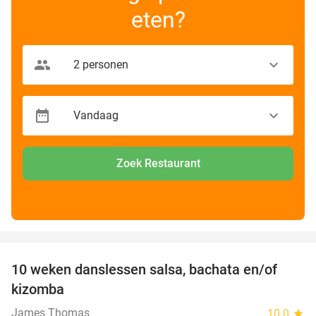
eten?
Zoek Restaurant
favorite_border
10 weken danslessen salsa, bachata en/of
56%
kizomba
James Thomas
10.0
star