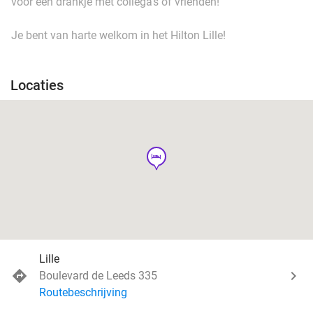
voor een drankje met collega's of vrienden!
Je bent van harte welkom in het Hilton Lille!
Locaties
hotel
Lille
Boulevard de Leeds 335
Routebeschrijving