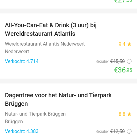
,50
favorite_border
All-You-Can-Eat & Drink (3 uur) bij
19%
Wereldrestaurant Atlantis
Wereldrestaurant Atlantis Nederweert
9.4
star
Nederweert
Verkocht: 4.714
€45
,50
Regulier
€36
,95
favorite_border
Dagentree voor het Natur- und Tierpark
24%
Brüggen
Natur- und Tierpark Brüggen
8.8
star
Brüggen
Verkocht: 4.383
€12
,50
Regulier