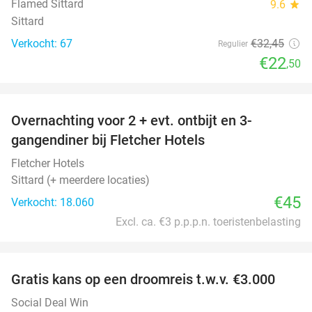
Flamed Sittard
9.6
star
Sittard
Verkocht: 67
€32
,45
Regulier
€22
,50
favorite_border
Overnachting voor 2 + evt. ontbijt en 3-
gangendiner bij Fletcher Hotels
Fletcher Hotels
Sittard (+ meerdere locaties)
€45
Verkocht: 18.060
Excl. ca. €3 p.p.p.n. toeristenbelasting
favorite_border
Gratis kans op een droomreis t.w.v. €3.000
Social Deal Win