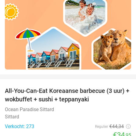
favorite_border
All-You-Can-Eat Koreaanse barbecue (3 uur) +
21%
wokbuffet + sushi + teppanyaki
Ocean Paradise Sittard
Sittard
Verkocht: 273
€44
,34
Regulier
€34
,95