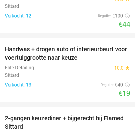
Sittard
Verkocht: 12
€100
Regulier
€44
favorite_border
Handwas + drogen auto of interieurbeurt voor
53%
voertuiggrootte naar keuze
Elite Detailing
10.0
star
Sittard
Verkocht: 13
€40
Regulier
€19
favorite_border
2-gangen keuzediner + bijgerecht bij Flamed
31%
Sittard