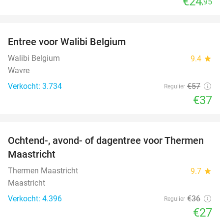
€24
,95
favorite_border
Entree voor Walibi Belgium
35%
Walibi Belgium
9.4
star
Wavre
Verkocht: 3.734
€57
Regulier
€37
favorite_border
Ochtend-, avond- of dagentree voor Thermen
25%
Maastricht
Thermen Maastricht
9.7
star
Maastricht
Verkocht: 4.396
€36
Regulier
€27