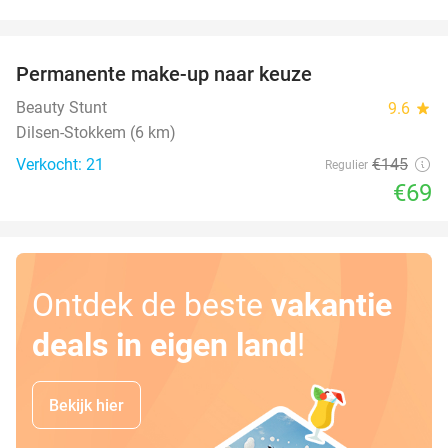
favorite_border
Permanente make-up naar keuze
52%
Beauty Stunt
9.6
star
Dilsen-Stokkem (6 km)
Verkocht: 21
€145
Regulier
€69
Ontdek de beste
vakantie
deals in eigen land
!
Bekijk hier