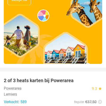
favorite_border
2 of 3 heats karten bij Powerarea
32%
Powerarea
9.3
star
Lemiers
Verkocht: 589
€37
,50
Regulier