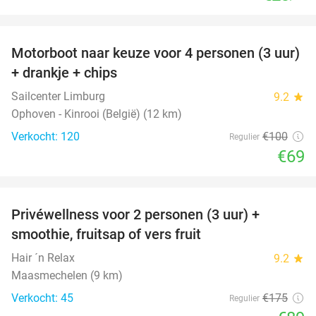
favorite_border
Motorboot naar keuze voor 4 personen (3 uur)
31%
+ drankje + chips
Sailcenter Limburg
9.2
star
Ophoven - Kinrooi (België) (12 km)
Verkocht: 120
€100
Regulier
€69
favorite_border
Privéwellness voor 2 personen (3 uur) +
49%
smoothie, fruitsap of vers fruit
Hair ´n Relax
9.2
star
Maasmechelen (9 km)
Verkocht: 45
€175
Regulier