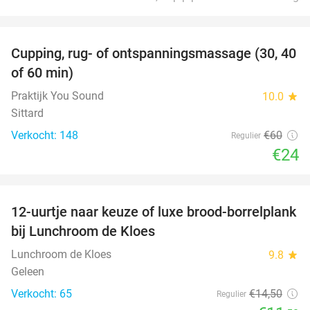
favorite_border
Cupping, rug- of ontspanningsmassage (30, 40
60%
of 60 min)
Praktijk You Sound
10.0
star
Sittard
Verkocht: 148
€60
Regulier
€24
favorite_border
12-uurtje naar keuze of luxe brood-borrelplank
21%
bij Lunchroom de Kloes
Lunchroom de Kloes
9.8
star
Geleen
Verkocht: 65
€14
,50
Regulier