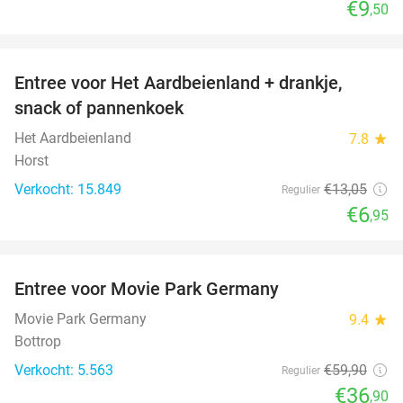
€9
,50
favorite_border
Entree voor Het Aardbeienland + drankje,
47%
snack of pannenkoek
Het Aardbeienland
7.8
star
Horst
Verkocht: 15.849
€13
,05
Regulier
€6
,95
favorite_border
Entree voor Movie Park Germany
38%
Movie Park Germany
9.4
star
Bottrop
Verkocht: 5.563
€59
,90
Regulier
€36
,90