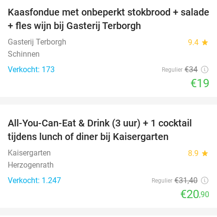
Kaasfondue met onbeperkt stokbrood + salade
44%
+ fles wijn bij Gasterij Terborgh
Gasterij Terborgh
9.4
star
Schinnen
Verkocht: 173
€34
Regulier
€19
favorite_border
All-You-Can-Eat & Drink (3 uur) + 1 cocktail
33%
tijdens lunch of diner bij Kaisergarten
Kaisergarten
8.9
star
Herzogenrath
Verkocht: 1.247
€31
,40
Regulier
€20
,90
favorite_border