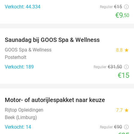
Verkocht: 44.334
€15
Regulier
€9
,50
favorite_border
Saunadag bij GOOS Spa & Wellness
52%
GOOS Spa & Wellness
8.8
star
Posterholt
Verkocht: 189
€31
,50
Regulier
€15
favorite_border
Motor- of autorijlespakket naar keuze
72%
Rijtop Opleidingen
7.7
star
Beek (Limburg)
Verkocht: 14
€90
Regulier