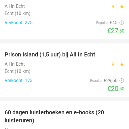
All In Echt
9.1
star
Echt (10 km)
Verkocht: 275
€45
Regulier
€27
,50
favorite_border
Prison Island (1,5 uur) bij All In Echt
31%
All In Echt
9.1
star
Echt (10 km)
Verkocht: 173
€29
,50
Regulier
€20
,50
favorite_border
100%
60 dagen luisterboeken en e-books (20
luisteruren)