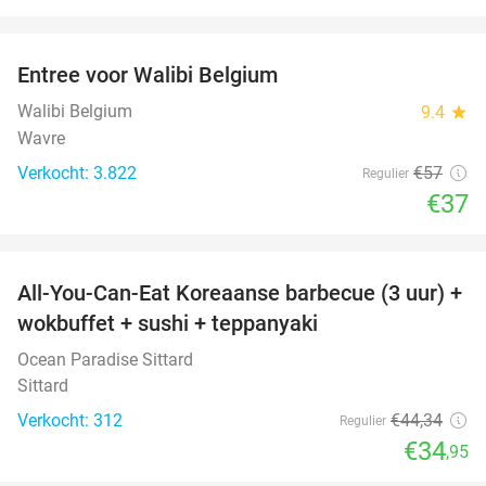
favorite_border
Entree voor Walibi Belgium
35%
Walibi Belgium
9.4
star
Wavre
Verkocht: 3.822
€57
Regulier
€37
favorite_border
All-You-Can-Eat Koreaanse barbecue (3 uur) +
21%
wokbuffet + sushi + teppanyaki
Ocean Paradise Sittard
Sittard
Verkocht: 312
€44
,34
Regulier
€34
,95
favorite_border