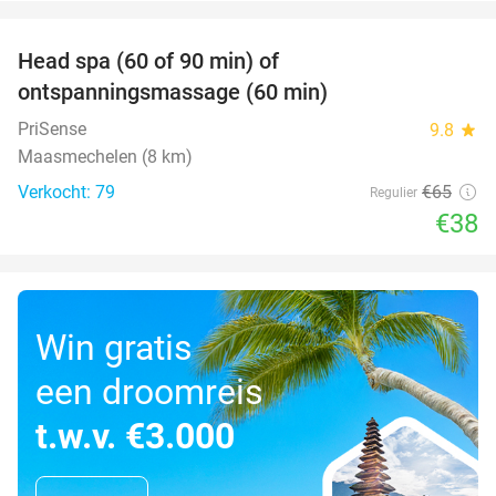
favorite_border
Head spa (60 of 90 min) of
42%
ontspanningsmassage (60 min)
PriSense
9.8
star
Maasmechelen (8 km)
Verkocht: 79
€65
Regulier
€38
Win gratis
een droomreis
t.w.v. €3.000