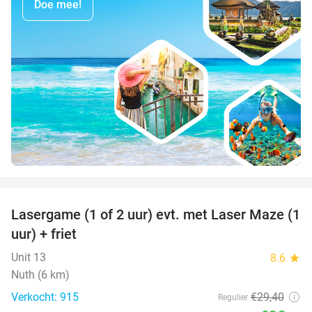
Doe mee!
favorite_border
Lasergame (1 of 2 uur) evt. met Laser Maze (1
22%
uur) + friet
Unit 13
8.6
star
Nuth (6 km)
Verkocht: 915
€29
,40
Regulier