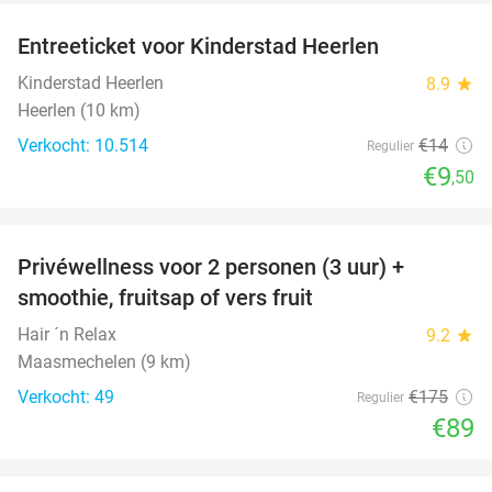
Entreeticket voor Kinderstad Heerlen
32%
Kinderstad Heerlen
8.9
star
Heerlen (10 km)
Verkocht: 10.514
€14
Regulier
€9
,50
favorite_border
Privéwellness voor 2 personen (3 uur) +
49%
smoothie, fruitsap of vers fruit
Hair ´n Relax
9.2
star
Maasmechelen (9 km)
Verkocht: 49
€175
Regulier
€89
favorite_border