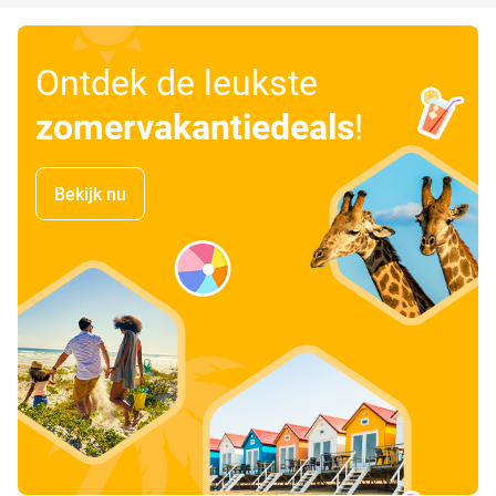
Ontdek de leukste
zomervakantiedeals
!
Bekijk nu