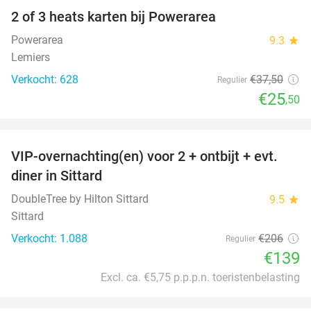
2 of 3 heats karten bij Powerarea
32%
Powerarea
9.3
star
Lemiers
Verkocht: 628
€37
,50
Regulier
€25
,50
favorite_border
VIP-overnachting(en) voor 2 + ontbijt + evt.
33%
diner in Sittard
DoubleTree by Hilton Sittard
9.5
star
Sittard
Verkocht: 1.088
€206
Regulier
€139
Excl. ca. €5,75 p.p.p.n. toeristenbelasting
favorite_border