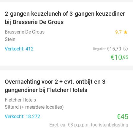
2-gangen keuzelunch of 3-gangen keuzediner
30%
bij Brasserie De Grous
Brasserie De Grous
9.7
star
Stein
Verkocht: 412
€15
,70
Regulier
€10
,95
favorite_border
Overnachting voor 2 + evt. ontbijt en 3-
gangendiner bij Fletcher Hotels
Fletcher Hotels
Sittard (+ meerdere locaties)
€45
Verkocht: 18.272
Excl. ca. €3 p.p.p.n. toeristenbelasting