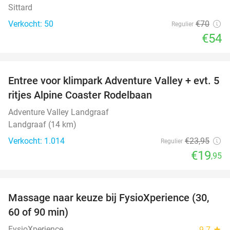
Sittard
Verkocht: 50
€70
Regulier
€54
favorite_border
Entree voor klimpark Adventure Valley + evt. 5
17%
ritjes Alpine Coaster Rodelbaan
Adventure Valley Landgraaf
Landgraaf (14 km)
Verkocht: 1.014
€23
,95
Regulier
€19
,95
favorite_border
Massage naar keuze bij FysioXperience (30,
44%
60 of 90 min)
FysioXperience
9.7
star