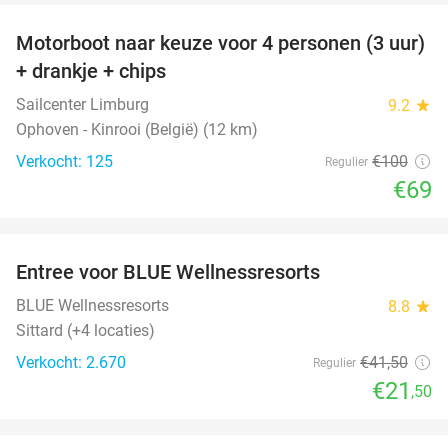
Motorboot naar keuze voor 4 personen (3 uur)
31%
+ drankje + chips
Sailcenter Limburg
9.2
star
Ophoven - Kinrooi (België) (12 km)
Verkocht: 125
€100
Regulier
€69
favorite_border
Entree voor BLUE Wellnessresorts
48%
BLUE Wellnessresorts
8.8
star
Sittard (+4 locaties)
Verkocht: 2.670
€41
,50
Regulier
€21
,50
favorite_border