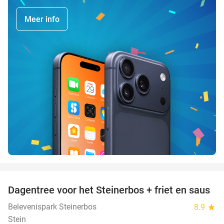
Meer info
favorite_border
Dagentree voor het Steinerbos + friet en saus
37%
Belevenispark Steinerbos
8.9
star
Stein