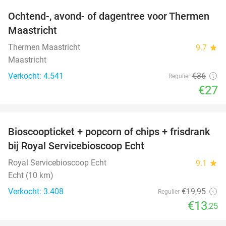
Ochtend-, avond- of dagentree voor Thermen
25%
Maastricht
Thermen Maastricht
9.7
star
Maastricht
Verkocht: 4.541
€36
Regulier
€27
favorite_border
Bioscoopticket + popcorn of chips + frisdrank
34%
bij Royal Servicebioscoop Echt
Royal Servicebioscoop Echt
9.1
star
Echt (10 km)
Verkocht: 3.408
€19
,95
Regulier
€13
,25
favorite_border