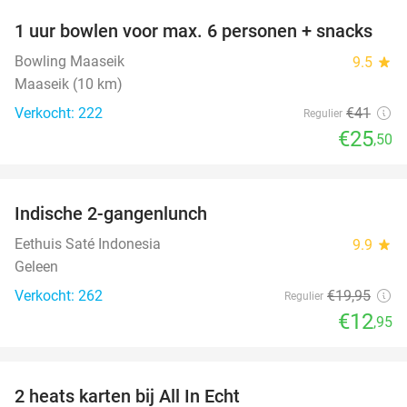
1 uur bowlen voor max. 6 personen + snacks
38%
Bowling Maaseik
9.5
star
Maaseik (10 km)
Verkocht: 222
€41
Regulier
€25
,50
favorite_border
Indische 2-gangenlunch
35%
Eethuis Saté Indonesia
9.9
star
Geleen
Verkocht: 262
€19
,95
Regulier
€12
,95
favorite_border
2 heats karten bij All In Echt
39%