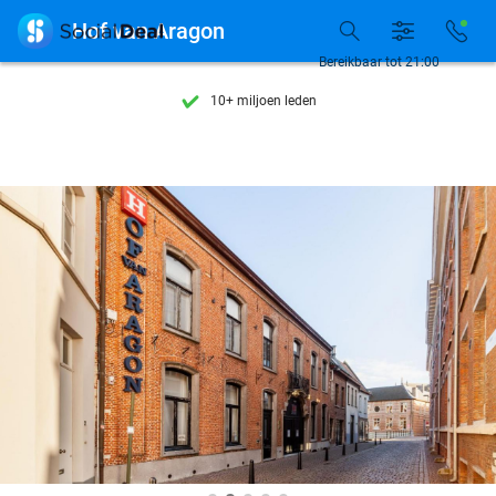
7 dagen per week beschikbaar

Hof van Aragon
10+ miljoen leden
Bereikbaar tot 21:00
9,4
op basis van
206.210 reviews
Ontdek 15.000+ deals
7 dagen per week beschikbaar
10+ miljoen leden