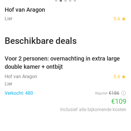
Hof van Aragon
Lier
9.4
star
Beschikbare deals
favorite_border
Voor 2 personen: overnachting in extra large
double kamer + ontbijt
Hof van Aragon
9.4
star
Lier
Verkocht: 480
€186
Regulier
€109
Inclusief alle bijkomende kosten
favorite_border