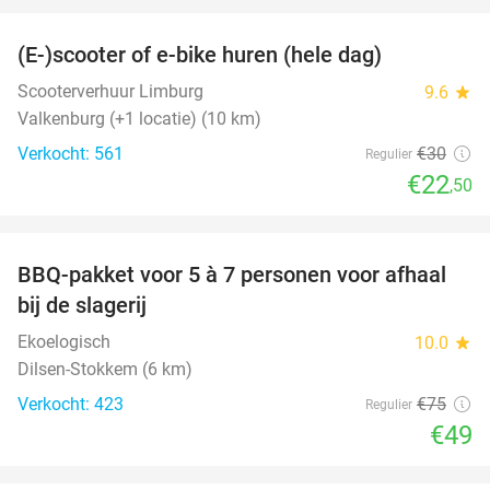
(E-)scooter of e-bike huren (hele dag)
25%
Scooterverhuur Limburg
9.6
star
Valkenburg (+1 locatie) (10 km)
Verkocht: 561
€30
Regulier
€22
,50
favorite_border
BBQ-pakket voor 5 à 7 personen voor afhaal
35%
bij de slagerij
Ekoelogisch
10.0
star
Dilsen-Stokkem (6 km)
Verkocht: 423
€75
Regulier
€49
favorite_border