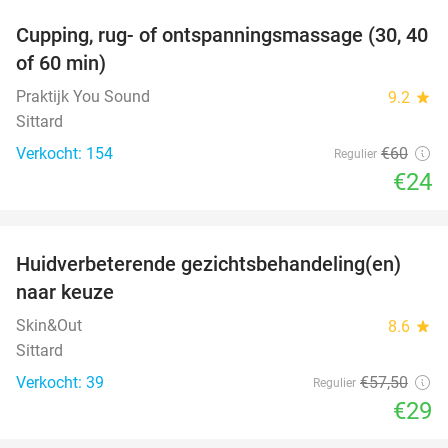
Cupping, rug- of ontspanningsmassage (30, 40
60%
of 60 min)
Praktijk You Sound
9.2
star
Sittard
Verkocht: 154
€60
Regulier
€24
favorite_border
Huidverbeterende gezichtsbehandeling(en)
50%
naar keuze
Skin&Out
8.6
star
Sittard
Verkocht: 39
€57
,50
Regulier
€29