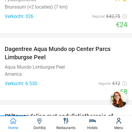
Brunssum (+2 locaties) (7 km)
Verkocht: 326
€42
,75
Regulier
€24
favorite_border
Dagentree Aqua Mundo op Center Parcs
33%
Limburgse Peel
Aqua Mundo Limburgse Peel
America
Verkocht: 6.530
€12
Regulier
€8
favorite_border
Stiltewandeling met andullatietherapie of -
61%
massage + evt. klankschaalmeditatie of-
Home
Dichtbij
Restaurants
Hotels
Menu