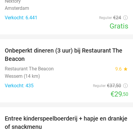
Nextory
Amsterdam
Verkocht: 6.441
€24
Regulier
Gratis
favorite_border
Onbeperkt dineren (3 uur) bij Restaurant The
21%
Beacon
Restaurant The Beacon
9.6
star
Wessem (14 km)
Verkocht: 435
€37
,50
Regulier
€29
,50
favorite_border
Entree kinderspeelboerderij + hapje en drankje
24%
of snackmenu