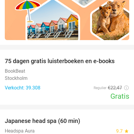
favorite_border
100%
75 dagen gratis luisterboeken en e-books
BookBeat
Stockholm
Verkocht: 39.308
€22
,47
Regulier
Gratis
favorite_border
Japanese head spa (60 min)
23%
Headspa Aura
9.7
star