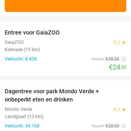
favorite_border
Entree voor GaiaZOO
14%
GaiaZOO
9.2
star
Kerkrade (15 km)
Verkocht: 8.438
€28
,50
Regulier
€24
,50
favorite_border
Dagentree voor park Mondo Verde +
25%
onbeperkt eten en drinken
Mondo Verde
8.3
star
Landgraaf (13 km)
Verkocht: 34.168
€28
,50
Regulier