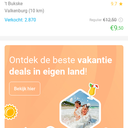
't Bukske
9.7
star
Valkenburg (10 km)
Verkocht: 2.870
€12
,50
Regulier
€9
,50
Ontdek de beste
vakantie
deals in eigen land
!
Bekijk hier