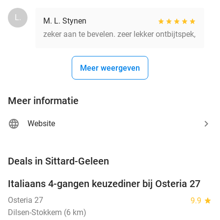
L.
M. L. Stynen
zeker aan te bevelen. zeer lekker ontbijtspek,
Meer weergeven
Meer informatie
Website
favorite_border
Deals in Sittard-Geleen
Italiaans 4-gangen keuzediner bij Osteria 27
41%
NEW
TODAY
Osteria 27
9.9
star
Dilsen-Stokkem (6 km)