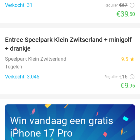
Verkocht: 31
€67
Regulier
€39
,50
favorite_border
Entree Speelpark Klein Zwitserland + minigolf
38%
+ drankje
Speelpark Klein Zwitserland
9.5
star
Tegelen
Verkocht: 3.045
€16
Regulier
€9
,95
Win vandaag een gratis
iPhone 17 Pro