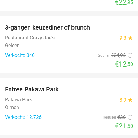
€22
,95
favorite_border
3-gangen keuzediner of brunch
50%
Restaurant Crazy Joe's
9.8
star
Geleen
Verkocht: 340
€24
,95
Regulier
€12
,50
favorite_border
Entree Pakawi Park
28%
Pakawi Park
8.9
star
Olmen
Verkocht: 12.726
€30
Regulier
€21
,50
favorite_border