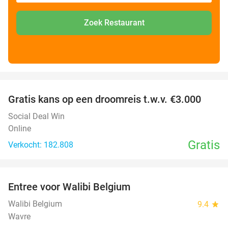
Zoek Restaurant
favorite_border
Gratis kans op een droomreis t.w.v. €3.000
Social Deal Win
Online
Gratis
Verkocht: 182.808
favorite_border
Entree voor Walibi Belgium
35%
Walibi Belgium
9.4
star
Wavre