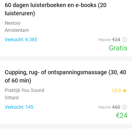
100%
60 dagen luisterboeken en e-books (20
luisteruren)
Nextory
Amsterdam
Verkocht: 6.385
€24
Regulier
Gratis
favorite_border
Cupping, rug- of ontspanningsmassage (30, 40
60%
of 60 min)
Praktijk You Sound
10.0
star
Sittard
Verkocht: 145
€60
Regulier
€24