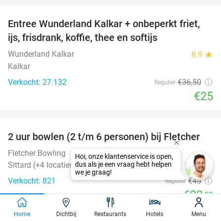
Entree Wunderland Kalkar + onbeperkt friet,
32%
ijs, frisdrank, koffie, thee en softijs
Wunderland Kalkar
8.9
star
Kalkar
Verkocht: 27.132
€36
,50
Regulier
€25
favorite_border
2 uur bowlen (2 t/m 6 personen) bij Fletcher
50%
Fletcher Bowling
Sittard (+4 locaties)
Verkocht: 821
€45
Regulier
€22
,50
Home
Dichtbij
Restaurants
Hotels
Menu