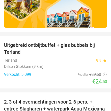
favorite_border
Uitgebreid ontbijtbuffet + glas bubbels bij
17%
Terland
Terland
9.9
star
Dilsen-Stokkem (9 km)
Verkocht: 5.099
€29
,50
Regulier
€24
,50
favorite_border
2, 3 of 4 overnachtingen voor 2-6 pers. +
55%
entree Slagharen + waterpark Aqua Mexicana