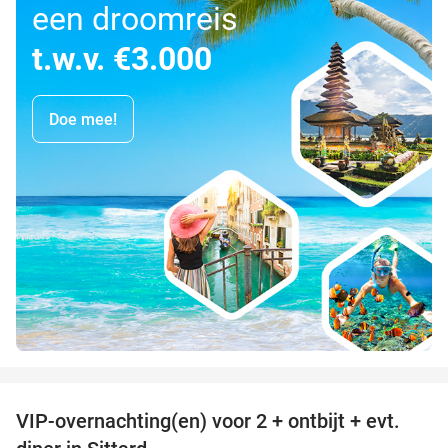
een droomreis
t.w.v. €3.000
Doe mee!
favorite_border
VIP-overnachting(en) voor 2 + ontbijt + evt.
33%