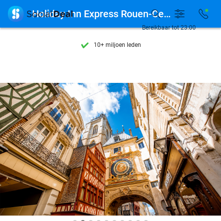
Ontdek 15.000+ deals

Holiday Inn Express Rouen-Centre Rive Gauche
7 dagen per week beschikbaar
Bereikbaar tot 23:00
10+ miljoen leden
9,4
op basis van
205.886 reviews
Ontdek 15.000+ deals
7 dagen per week beschikbaar
10+ miljoen leden