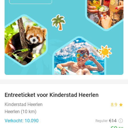
favorite_border
Entreeticket voor Kinderstad Heerlen
32%
Kinderstad Heerlen
8.9
star
Heerlen (10 km)
Verkocht: 10.090
€14
Regulier