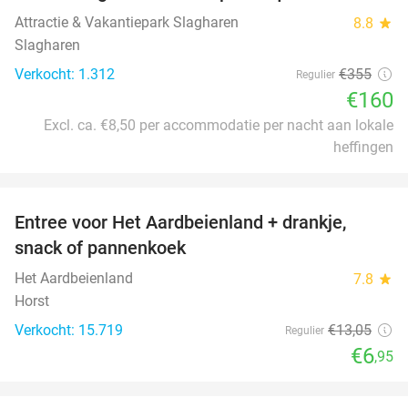
Attractie & Vakantiepark Slagharen
8.8
star
Slagharen
Verkocht: 1.312
€355
Regulier
€160
Excl. ca. €8,50 per accommodatie per nacht aan lokale
heffingen
favorite_border
Entree voor Het Aardbeienland + drankje,
47%
snack of pannenkoek
Het Aardbeienland
7.8
star
Horst
Verkocht: 15.719
€13
,05
Regulier
€6
,95
favorite_border