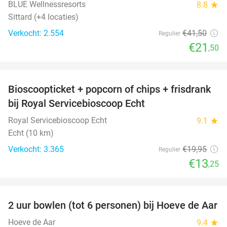
BLUE Wellnessresorts
8.8
star
Sittard (+4 locaties)
Verkocht: 2.554
€41
,50
Regulier
€21
,50
favorite_border
Bioscoopticket + popcorn of chips + frisdrank
34%
bij Royal Servicebioscoop Echt
Royal Servicebioscoop Echt
9.1
star
Echt (10 km)
Verkocht: 3.365
€19
,95
Regulier
€13
,25
favorite_border
2 uur bowlen (tot 6 personen) bij Hoeve de Aar
50%
Hoeve de Aar
9.4
star