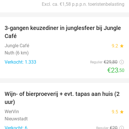
Excl. ca. €1,58 p.p.p.n. toeristenbelasting
favorite_border
3-gangen keuzediner in junglesfeer bij Jungle
21%
Café
Jungle Café
9.2
star
Nuth (6 km)
Verkocht: 1.333
€29
,80
Regulier
€23
,50
favorite_border
Wijn- of bierproeverij + evt. tapas aan huis (2
50%
uur)
WerVin
9.5
star
Nieuwstadt
Verkocht: 6
€20
Regulier