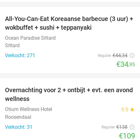
favorite_border
All-You-Can-Eat Koreaanse barbecue (3 uur) +
21%
wokbuffet + sushi + teppanyaki
Ocean Paradise Sittard
Sittard
Verkocht: 271
€44
,34
Regulier
€34
,95
favorite_border
Overnachting voor 2 + ontbijt + evt. een avond
21%
wellness
Otium Wellness Hotel
9.5
star
Roosendaal
Verkocht: 31
€138
Regulier
€109