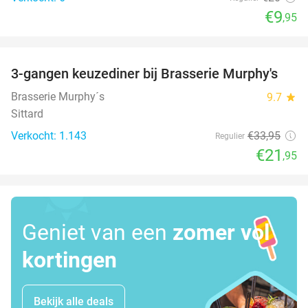
€9
,95
favorite_border
3-gangen keuzediner bij Brasserie Murphy's
35%
Brasserie Murphy´s
9.7
star
Sittard
Verkocht: 1.143
€33
,95
Regulier
€21
,95
Geniet van een
zomer vol
kortingen
Bekijk alle deals