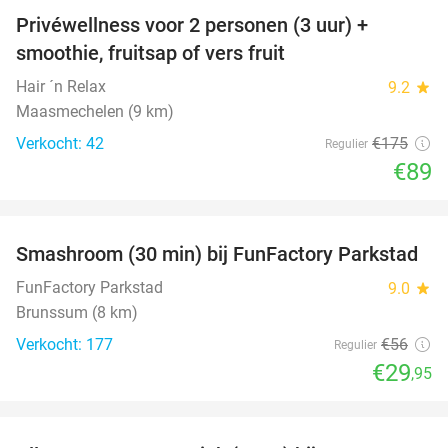
Privéwellness voor 2 personen (3 uur) +
49%
smoothie, fruitsap of vers fruit
Hair ´n Relax
9.2
star
Maasmechelen (9 km)
Verkocht: 42
€175
Regulier
€89
favorite_border
Smashroom (30 min) bij FunFactory Parkstad
47%
FunFactory Parkstad
9.0
star
Brunssum (8 km)
Verkocht: 177
€56
Regulier
€29
,95
favorite_border