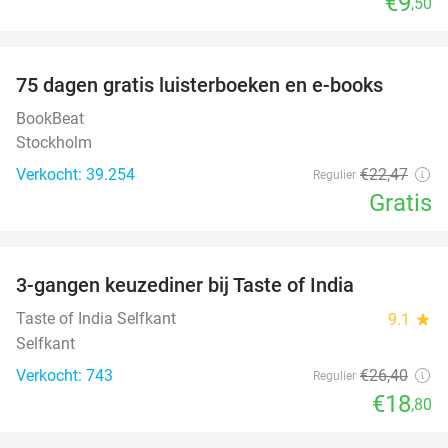
€9
,50
favorite_border
100%
75 dagen gratis luisterboeken en e-books
BookBeat
Stockholm
Verkocht: 39.254
€22
,47
Regulier
Gratis
favorite_border
3-gangen keuzediner bij Taste of India
29%
Taste of India Selfkant
9.1
star
Selfkant
Verkocht: 743
€26
,40
Regulier
€18
,80
favorite_border