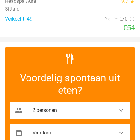
Headspa Aura
9.7
star
Sittard
Verkocht: 49
€70
Regulier
€54
Voordelig spontaan uit
eten?