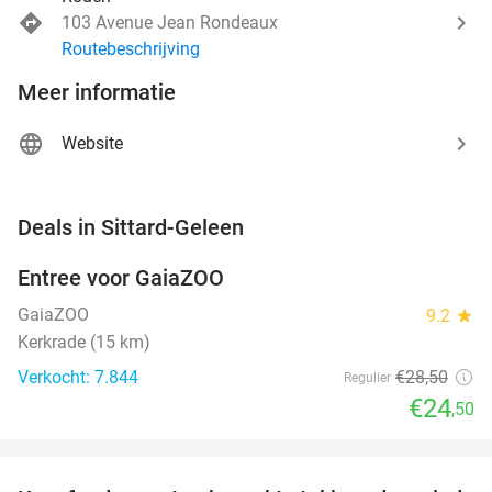
103 Avenue Jean Rondeaux
Routebeschrijving
Meer informatie
Website
favorite_border
Deals in Sittard-Geleen
Entree voor GaiaZOO
14%
GaiaZOO
9.2
star
Kerkrade (15 km)
Verkocht: 7.844
€28
,50
Regulier
€24
,50
favorite_border