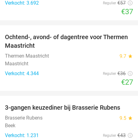
Verkocht: 3.692
€57
Regulier
€37
favorite_border
Ochtend-, avond- of dagentree voor Thermen
25%
Maastricht
Thermen Maastricht
9.7
star
Maastricht
Verkocht: 4.344
€36
Regulier
€27
favorite_border
3-gangen keuzediner bij Brasserie Rubens
42%
Brasserie Rubens
9.5
star
Beek
Verkocht: 1.231
€43
Regulier