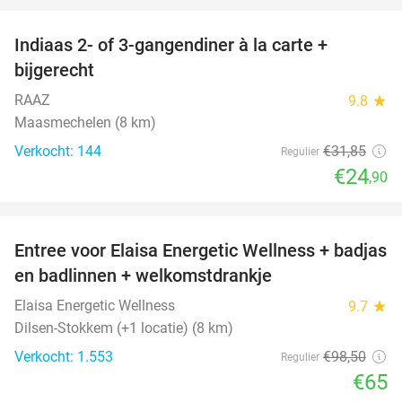
Indiaas 2- of 3-gangendiner à la carte +
22%
bijgerecht
RAAZ
9.8
star
Maasmechelen (8 km)
Verkocht: 144
€31
,85
Regulier
€24
,90
favorite_border
Entree voor Elaisa Energetic Wellness + badjas
34%
en badlinnen + welkomstdrankje
Elaisa Energetic Wellness
9.7
star
Dilsen-Stokkem (+1 locatie) (8 km)
Verkocht: 1.553
€98
,50
Regulier
€65