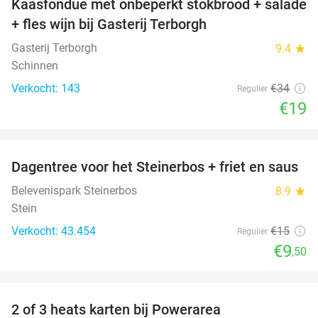
Kaasfondue met onbeperkt stokbrood + salade
44%
+ fles wijn bij Gasterij Terborgh
Gasterij Terborgh
9.4
star
Schinnen
Verkocht: 143
€34
Regulier
€19
favorite_border
Dagentree voor het Steinerbos + friet en saus
37%
Belevenispark Steinerbos
8.9
star
Stein
Verkocht: 43.454
€15
Regulier
€9
,50
favorite_border
2 of 3 heats karten bij Powerarea
32%