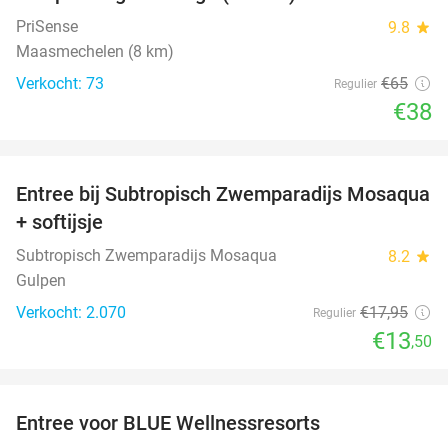
PriSense
9.8
star
Maasmechelen (8 km)
Verkocht: 73
€65
Regulier
€38
favorite_border
Entree bij Subtropisch Zwemparadijs Mosaqua
25%
+ softijsje
Subtropisch Zwemparadijs Mosaqua
8.2
star
Gulpen
Verkocht: 2.070
€17
,95
Regulier
€13
,50
favorite_border
Entree voor BLUE Wellnessresorts
48%