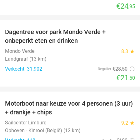
€24
,95
favorite_border
Dagentree voor park Mondo Verde +
25%
onbeperkt eten en drinken
Mondo Verde
8.3
star
Landgraaf (13 km)
Verkocht: 31.902
€28
,50
Regulier
€21
,50
favorite_border
Motorboot naar keuze voor 4 personen (3 uur)
31%
+ drankje + chips
Sailcenter Limburg
9.2
star
Ophoven - Kinrooi (België) (12 km)