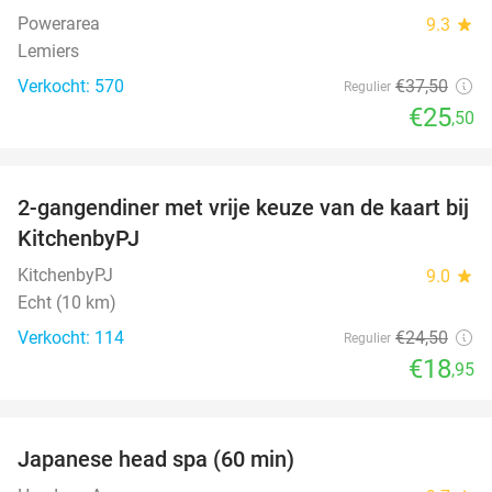
Powerarea
9.3
star
Lemiers
Verkocht: 570
€37
,50
Regulier
€25
,50
favorite_border
2-gangendiner met vrije keuze van de kaart bij
23%
KitchenbyPJ
KitchenbyPJ
9.0
star
Echt (10 km)
Verkocht: 114
€24
,50
Regulier
€18
,95
favorite_border
Japanese head spa (60 min)
23%