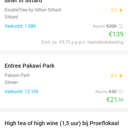
diner in Sittard
DoubleTree by Hilton Sittard
9.5
star
Sittard
Verkocht: 1.086
€206
Regulier
€139
Excl. ca. €5,75 p.p.p.n. toeristenbelasting
favorite_border
Entree Pakawi Park
28%
Pakawi Park
8.9
star
Olmen
Verkocht: 12.106
€30
Regulier
€21
,50
favorite_border
High tea of high wine (1,5 uur) bij Proeflokaal
36%