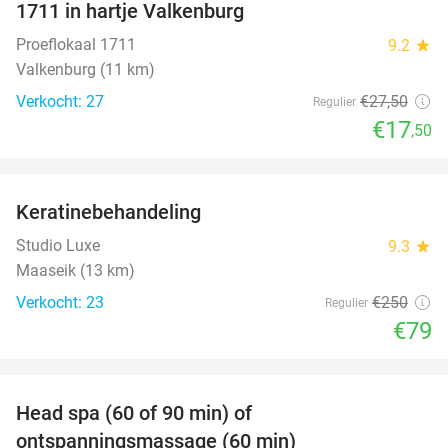
1711 in hartje Valkenburg
Proeflokaal 1711
9.2
star
Valkenburg (11 km)
Verkocht: 27
€27
,50
Regulier
€17
,50
favorite_border
Keratinebehandeling
68%
Studio Luxe
9.3
star
Maaseik (13 km)
Verkocht: 23
€250
Regulier
€79
favorite_border
Head spa (60 of 90 min) of
42%
ontspanningsmassage (60 min)