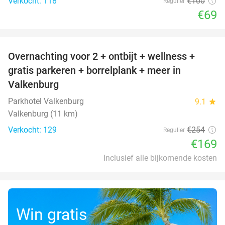
Verkocht: 118
€100
Regulier
€69
favorite_border
Overnachting voor 2 + ontbijt + wellness +
33%
gratis parkeren + borrelplank + meer in
Valkenburg
Parkhotel Valkenburg
9.1
star
Valkenburg (11 km)
Verkocht: 129
€254
Regulier
€169
Inclusief alle bijkomende kosten
Win gratis