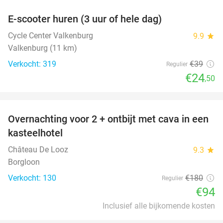
E-scooter huren (3 uur of hele dag)
37%
Cycle Center Valkenburg
9.9
star
Valkenburg (11 km)
Verkocht: 319
€39
Regulier
€24
,50
favorite_border
Overnachting voor 2 + ontbijt met cava in een
48%
kasteelhotel
Château De Looz
9.3
star
Borgloon
Verkocht: 130
€180
Regulier
€94
Inclusief alle bijkomende kosten
favorite_border