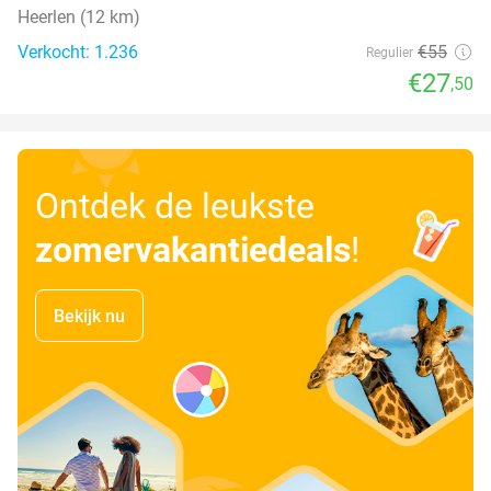
Heerlen (12 km)
Verkocht: 1.236
€55
Regulier
€27
,50
Ontdek de leukste
zomervakantiedeals
!
Bekijk nu