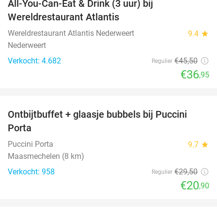
All-You-Can-Eat & Drink (3 uur) bij
19%
Wereldrestaurant Atlantis
Wereldrestaurant Atlantis Nederweert
9.4
star
Nederweert
Verkocht: 4.682
€45
,50
Regulier
€36
,95
favorite_border
Ontbijtbuffet + glaasje bubbels bij Puccini
29%
Porta
Puccini Porta
9.7
star
Maasmechelen (8 km)
Verkocht: 958
€29
,50
Regulier
€20
,90
favorite_border