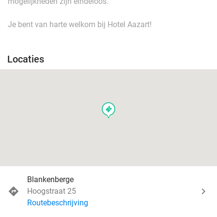
mogelijkheden zijn eindeloos.
Je bent van harte welkom bij Hotel Aazart!
Locaties
events
Blankenberge
Hoogstraat 25
Routebeschrijving