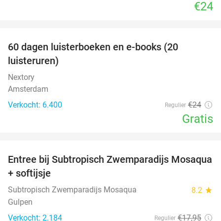
€24
favorite_border
100%
60 dagen luisterboeken en e-books (20
luisteruren)
Nextory
Amsterdam
Verkocht: 6.400
€24
Regulier
Gratis
favorite_border
Entree bij Subtropisch Zwemparadijs Mosaqua
25%
+ softijsje
Subtropisch Zwemparadijs Mosaqua
8.2
star
Gulpen
Verkocht: 2.184
€17
,95
Regulier