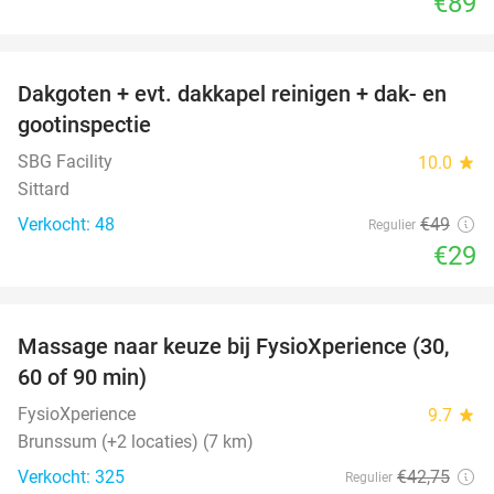
€89
favorite_border
Dakgoten + evt. dakkapel reinigen + dak- en
41%
gootinspectie
SBG Facility
10.0
star
Sittard
Verkocht: 48
€49
Regulier
€29
favorite_border
Massage naar keuze bij FysioXperience (30,
44%
60 of 90 min)
FysioXperience
9.7
star
Brunssum (+2 locaties) (7 km)
Verkocht: 325
€42
,75
Regulier