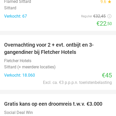
Flamed Sittard
9.6
star
Sittard
Verkocht: 67
€32
,45
Regulier
€22
,50
favorite_border
Overnachting voor 2 + evt. ontbijt en 3-
gangendiner bij Fletcher Hotels
Fletcher Hotels
Sittard (+ meerdere locaties)
€45
Verkocht: 18.060
Excl. ca. €3 p.p.p.n. toeristenbelasting
favorite_border
Gratis kans op een droomreis t.w.v. €3.000
Social Deal Win