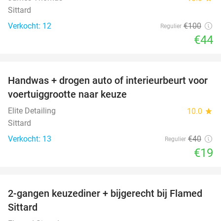
Sittard
Verkocht: 12
€100
Regulier
€44
favorite_border
Handwas + drogen auto of interieurbeurt voor
53%
voertuiggrootte naar keuze
Elite Detailing
10.0
star
Sittard
Verkocht: 13
€40
Regulier
€19
favorite_border
2-gangen keuzediner + bijgerecht bij Flamed
31%
Sittard