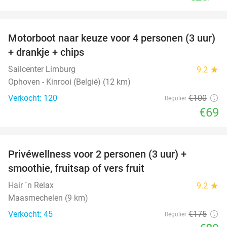
favorite_border
Motorboot naar keuze voor 4 personen (3 uur)
31%
+ drankje + chips
Sailcenter Limburg
9.2
star
Ophoven - Kinrooi (België) (12 km)
Verkocht: 120
€100
Regulier
€69
favorite_border
Privéwellness voor 2 personen (3 uur) +
49%
smoothie, fruitsap of vers fruit
Hair ´n Relax
9.2
star
Maasmechelen (9 km)
Verkocht: 45
€175
Regulier