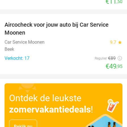
€11
,50
favorite_border
Aircocheck voor jouw auto bij Car Service
44%
Moonen
Car Service Moonen
9.7
star
Beek
Verkocht: 17
€89
Regulier
€49
,95
Ontdek de leukste
zomervakantiedeals
!
Bekijk nu