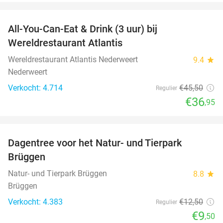
favorite_border
All-You-Can-Eat & Drink (3 uur) bij
19%
Wereldrestaurant Atlantis
Wereldrestaurant Atlantis Nederweert
9.4
star
Nederweert
Verkocht: 4.714
€45
,50
Regulier
€36
,95
favorite_border
Dagentree voor het Natur- und Tierpark
24%
Brüggen
Natur- und Tierpark Brüggen
8.8
star
Brüggen
Verkocht: 4.383
€12
,50
Regulier
€9
,50