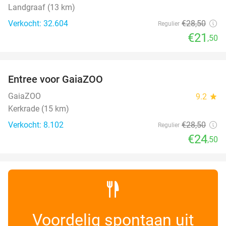
Landgraaf (13 km)
Verkocht: 32.604
€28
,50
Regulier
€21
,50
favorite_border
Entree voor GaiaZOO
14%
GaiaZOO
9.2
star
Kerkrade (15 km)
Verkocht: 8.102
€28
,50
Regulier
€24
,50
Voordelig spontaan uit