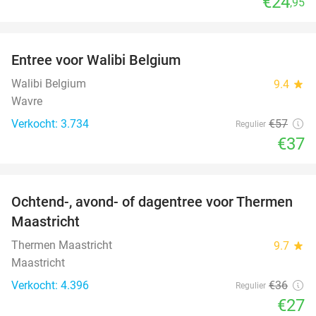
€24
,95
favorite_border
Entree voor Walibi Belgium
35%
Walibi Belgium
9.4
star
Wavre
Verkocht: 3.734
€57
Regulier
€37
favorite_border
Ochtend-, avond- of dagentree voor Thermen
25%
Maastricht
Thermen Maastricht
9.7
star
Maastricht
Verkocht: 4.396
€36
Regulier
€27