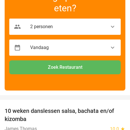
eten?
Zoek Restaurant
favorite_border
10 weken danslessen salsa, bachata en/of
56%
kizomba
James Thomas
10.0
star