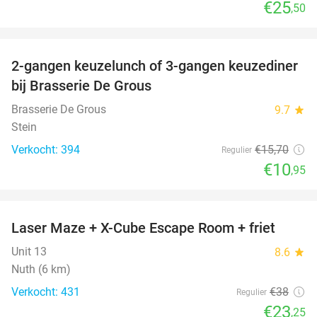
€25
,50
favorite_border
2-gangen keuzelunch of 3-gangen keuzediner
30%
bij Brasserie De Grous
Brasserie De Grous
9.7
star
Stein
Verkocht: 394
€15
,70
Regulier
€10
,95
favorite_border
Laser Maze + X-Cube Escape Room + friet
39%
Unit 13
8.6
star
Nuth (6 km)
Verkocht: 431
€38
Regulier
€23
,25