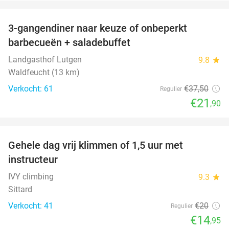
favorite_border
3-gangendiner naar keuze of onbeperkt
42%
barbecueën + saladebuffet
Landgasthof Lutgen
9.8
star
Waldfeucht (13 km)
Verkocht: 61
€37
,50
Regulier
€21
,90
favorite_border
Gehele dag vrij klimmen of 1,5 uur met
25%
instructeur
IVY climbing
9.3
star
Sittard
Verkocht: 41
€20
Regulier
€14
,95