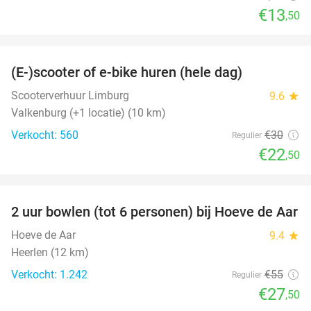
€13
,50
favorite_border
(E-)scooter of e-bike huren (hele dag)
25%
Scooterverhuur Limburg
9.6
star
Valkenburg (+1 locatie) (10 km)
Verkocht: 560
€30
Regulier
€22
,50
favorite_border
2 uur bowlen (tot 6 personen) bij Hoeve de Aar
50%
Hoeve de Aar
9.4
star
Heerlen (12 km)
Verkocht: 1.242
€55
Regulier
€27
,50