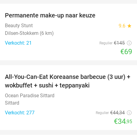
Permanente make-up naar keuze
52%
Beauty Stunt
9.6
star
Dilsen-Stokkem (6 km)
Verkocht: 21
€145
Regulier
€69
favorite_border
All-You-Can-Eat Koreaanse barbecue (3 uur) +
21%
wokbuffet + sushi + teppanyaki
Ocean Paradise Sittard
Sittard
Verkocht: 277
€44
,34
Regulier
€34
,95