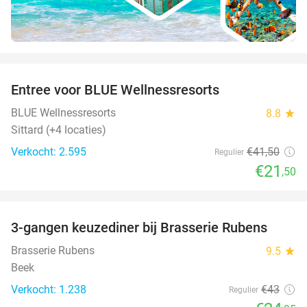
favorite_border
Entree voor BLUE Wellnessresorts
48%
BLUE Wellnessresorts
8.8
star
Sittard (+4 locaties)
Verkocht: 2.595
€41
,50
Regulier
€21
,50
favorite_border
3-gangen keuzediner bij Brasserie Rubens
42%
Brasserie Rubens
9.5
star
Beek
Verkocht: 1.238
€43
Regulier