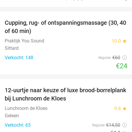
favorite_border
Cupping, rug- of ontspanningsmassage (30, 40
60%
of 60 min)
Praktijk You Sound
10.0
star
Sittard
Verkocht: 148
€60
Regulier
€24
favorite_border
12-uurtje naar keuze of luxe brood-borrelplank
21%
bij Lunchroom de Kloes
Lunchroom de Kloes
9.8
star
Geleen
Verkocht: 65
€14
,50
Regulier