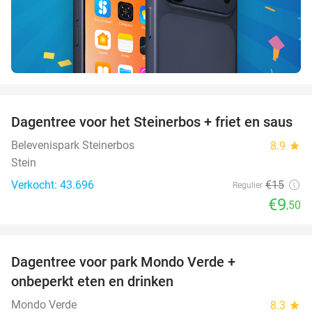
favorite_border
Dagentree voor het Steinerbos + friet en saus
37%
Belevenispark Steinerbos
8.9
star
Stein
Verkocht: 43.696
€15
Regulier
€9
,50
favorite_border
Dagentree voor park Mondo Verde +
25%
onbeperkt eten en drinken
Mondo Verde
8.3
star