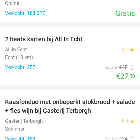
Online
Gratis
Verkocht: 184.027
favorite_border
2 heats karten bij All In Echt
39%
All In Echt
9.1
star
Echt (10 km)
Verkocht: 257
€45
Regulier
€27
,50
favorite_border
Kaasfondue met onbeperkt stokbrood + salade
44%
+ fles wijn bij Gasterij Terborgh
Gasterij Terborgh
9.4
star
Schinnen
Verkocht: 158
€34
Regulier