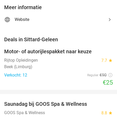
Meer informatie
Website
favorite_border
Deals in Sittard-Geleen
Motor- of autorijlespakket naar keuze
72%
Rijtop Opleidingen
7.7
star
Beek (Limburg)
Verkocht: 12
€90
Regulier
€25
favorite_border
Saunadag bij GOOS Spa & Wellness
52%
NEW
TODAY
GOOS Spa & Wellness
8.8
star