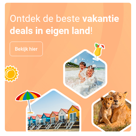
Ontdek de beste
vakantie
deals in eigen land
!
Bekijk hier