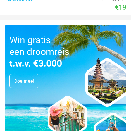
€19
Win gratis
een droomreis
t.w.v. €3.000
Doe mee!