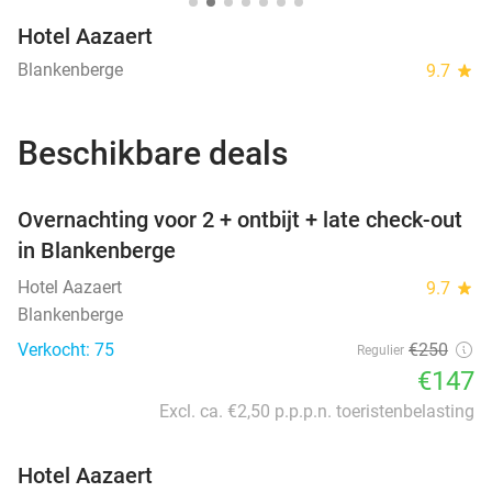
Hotel Aazaert
Blankenberge
9.7
star
Beschikbare deals
favorite_border
Overnachting voor 2 + ontbijt + late check-out
in Blankenberge
Hotel Aazaert
9.7
star
Blankenberge
Verkocht: 75
€250
Regulier
€147
Excl. ca. €2,50 p.p.p.n. toeristenbelasting
Hotel Aazaert