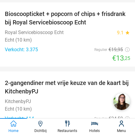
Bioscoopticket + popcorn of chips + frisdrank
34%
bij Royal Servicebioscoop Echt
Royal Servicebioscoop Echt
9.1
star
Echt (10 km)
Verkocht: 3.375
€19
,95
Regulier
€13
,25
favorite_border
2-gangendiner met vrije keuze van de kaart bij
23%
KitchenbyPJ
KitchenbyPJ
9.0
star
Echt (10 km)
Verkocht: 114
€24
,50
Regulier
€18
,95
Home
Dichtbij
Restaurants
Hotels
Menu