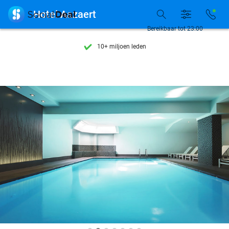
Ontdek 15.000+ deals

Hotel Aazaert
7 dagen per week beschikbaar
Bereikbaar tot 23:00
10+ miljoen leden
9,4
op basis van
205.993 reviews
Ontdek 15.000+ deals
7 dagen per week beschikbaar
10+ miljoen leden