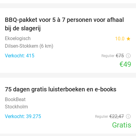
favorite_border
BBQ-pakket voor 5 à 7 personen voor afhaal
35%
bij de slagerij
Ekoelogisch
10.0
star
Dilsen-Stokkem (6 km)
Verkocht: 415
€75
Regulier
€49
favorite_border
100%
75 dagen gratis luisterboeken en e-books
BookBeat
Stockholm
Verkocht: 39.275
€22
,47
Regulier
Gratis
favorite_border