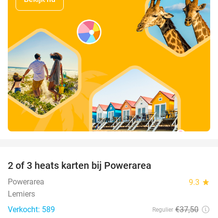
favorite_border
2 of 3 heats karten bij Powerarea
32%
Powerarea
9.3
star
Lemiers
Verkocht: 589
€37
,50
Regulier