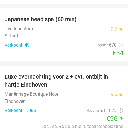
favorite_border
Japanese head spa (60 min)
23%
Headspa Aura
9.7
star
Sittard
Verkocht: 49
€70
Regulier
€54
favorite_border
Luxe overnachting voor 2 + evt. ontbijt in
14%
hartje Eindhoven
Mariënhage Boutique Hotel
9.6
star
Eindhoven
Verkocht: 1.085
€111
,25
Regulier
€96
,25
Excl. ca. €5,25 p.p.p.n. toeristenbelasting