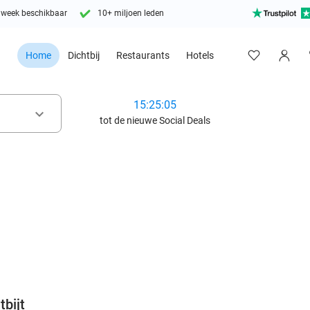
 week beschikbaar
10+ miljoen leden
Home
Dichtbij
Restaurants
Hotels
15:25:03
keyboard_arrow_down
tot de nieuwe Social Deals
favorite_border
tbijt