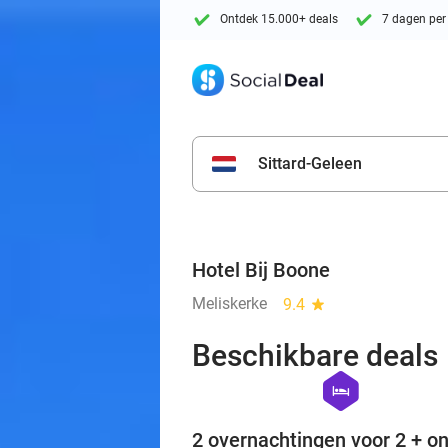
Ontdek 15.000+ deals
7 dagen per
Sittard-Geleen
Hotel Bij Boone
Meliskerke
9.4
star
Beschikbare deals
hexagon
hotel
2 overnachtingen voor 2 + on