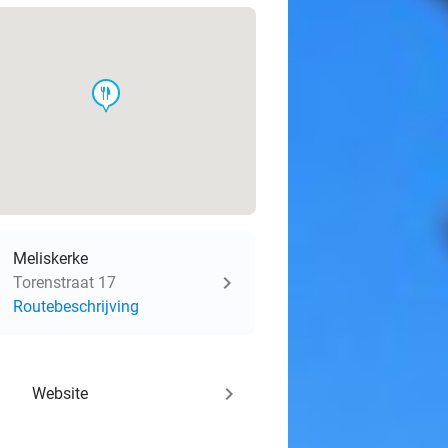
food
Meliskerke
Torenstraat 17
Routebeschrijving
keyboard_arrow_right
Website