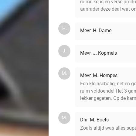
ruime keus en verse produc
aanrader deze deal wat on
H.
Mevr. H. Dame
J.
Mevr. J. Kopmels
M.
Mevr. M. Hompes
Een kleinschalig, net en 
ruim voldoende! Het 3 ga
lekker gegeten. Op de kam
M.
Dhr. M. Boets
Zoals altijd was alles sup