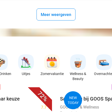
Meer weergeven
Drinken
Uitjes
Zomervakantie
Wellness &
Overnacht
Beauty
favorite_border
n
72%
aar keuze
Saunadag bij GOOS Sp
NEW
TODAY
GOOS Spa & Wellness
7.7
star