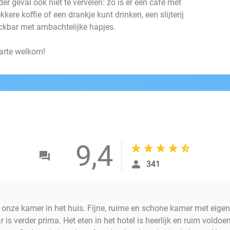
 ieder geval ook niet te vervelen: zo is er een café met
ekkere koffie of een drankje kunt drinken, een slijterij
ackbar met ambachtelijke hapjes.
harte welkom!
9,4
341
en onze kamer in het huis. Fijne, ruime en schone kamer met eig
 is verder prima. Het eten in het hotel is heerlijk en ruim voldoen