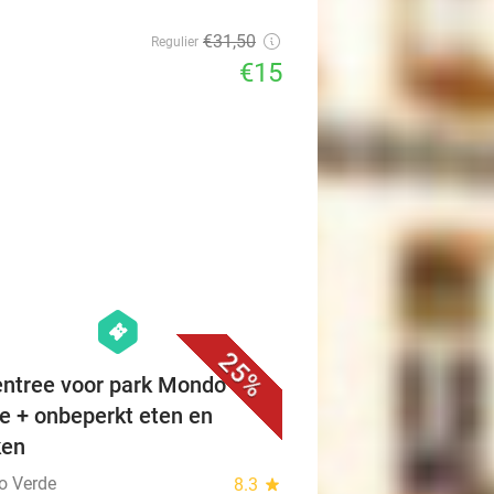
€31
,50
Regulier
€15
favorite_border
hexagon
events
25%
ntree voor park Mondo
e + onbeperkt eten en
ken
o Verde
8.3
star