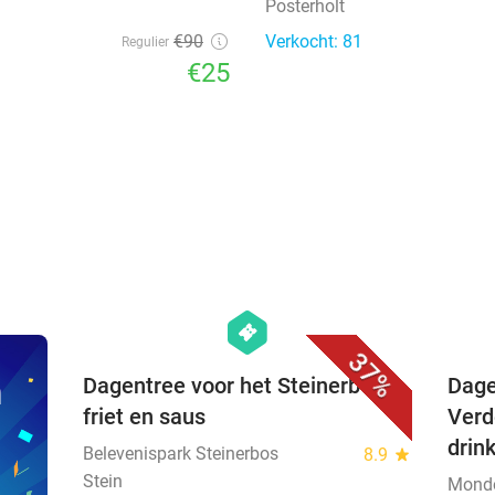
Posterholt
€90
Verkocht: 81
Regulier
€25
favorite_border
hexagon
events
37%
n
Dagentree voor het Steinerbos +
Dage
friet en saus
Verd
drin
Belevenispark Steinerbos
8.9
star
Stein
Mond