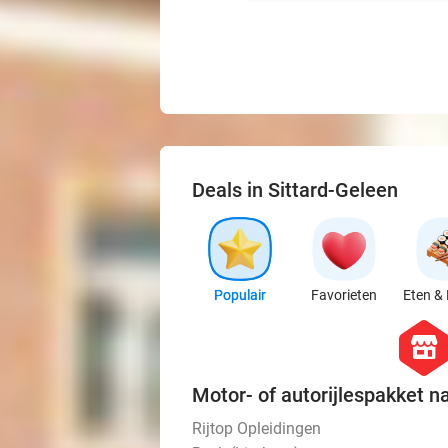
Deals in Sittard-Geleen
Populair
Favorieten
Eten & 
hexago
store
Motor- of autorijlespakket n
Rijtop Opleidingen