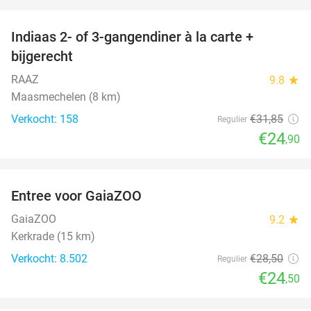
favorite_border
Indiaas 2- of 3-gangendiner à la carte +
22%
bijgerecht
RAAZ
9.8
star
Maasmechelen (8 km)
Verkocht: 158
€31
,85
Regulier
€24
,90
favorite_border
Entree voor GaiaZOO
14%
GaiaZOO
9.2
star
Kerkrade (15 km)
Verkocht: 8.502
€28
,50
Regulier
€24
,50
favorite_border