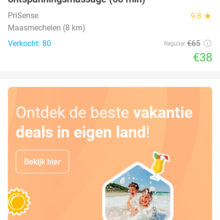
PriSense
9.8
star
Maasmechelen (8 km)
Verkocht: 80
€65
Regulier
€38
Ontdek de beste
vakantie
deals in eigen land
!
Bekijk hier