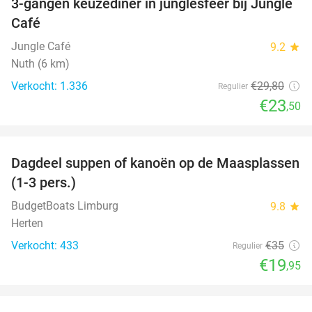
3-gangen keuzediner in junglesfeer bij Jungle
21%
Café
Jungle Café
9.2
star
Nuth (6 km)
Verkocht: 1.336
€29
,80
Regulier
€23
,50
favorite_border
Dagdeel suppen of kanoën op de Maasplassen
43%
(1-3 pers.)
BudgetBoats Limburg
9.8
star
Herten
Verkocht: 433
€35
Regulier
€19
,95
favorite_border