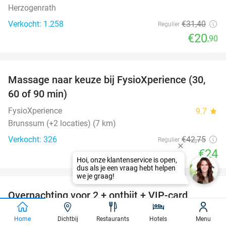
Herzogenrath
Verkocht: 1.258
€31
,40
Regulier
€20
,90
favorite_border
Massage naar keuze bij FysioXperience (30,
44%
60 of 90 min)
FysioXperience
9.7
star
Brunssum (+2 locaties) (7 km)
Verkocht: 326
€42
,75
Regulier
€24
favorite_border
Overnachting voor 2 + ontbijt + VIP-card
45%
Maasmechelen Village in Genk
Home
Dichtbij
Restaurants
Hotels
Menu