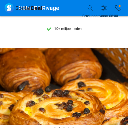
Ontdek 15.000+ deals

Hôtel Bô Rivage
7 dagen per week beschikbaar
Bereikbaar vanaf 08:00
10+ miljoen leden
9,4
op basis van
206.262 reviews
Ontdek 15.000+ deals
7 dagen per week beschikbaar
10+ miljoen leden