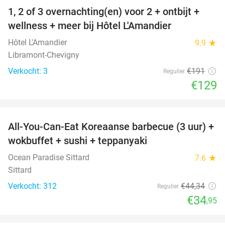
1, 2 of 3 overnachting(en) voor 2 + ontbijt +
32%
NEW
wellness + meer bij Hôtel L'Amandier
TODAY
Hôtel L'Amandier
9.9
star
Libramont-Chevigny
Verkocht: 3
€191
Regulier
€129
favorite_border
All-You-Can-Eat Koreaanse barbecue (3 uur) +
21%
wokbuffet + sushi + teppanyaki
Ocean Paradise Sittard
7.6
star
Sittard
Verkocht: 312
€44
,34
Regulier
€34
,95
favorite_border