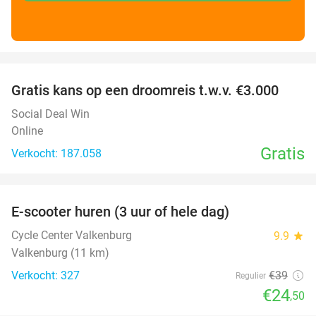
favorite_border
Gratis kans op een droomreis t.w.v. €3.000
Social Deal Win
Online
Gratis
Verkocht: 187.058
favorite_border
E-scooter huren (3 uur of hele dag)
37%
Cycle Center Valkenburg
9.9
star
Valkenburg (11 km)
Verkocht: 327
€39
Regulier
€24
,50