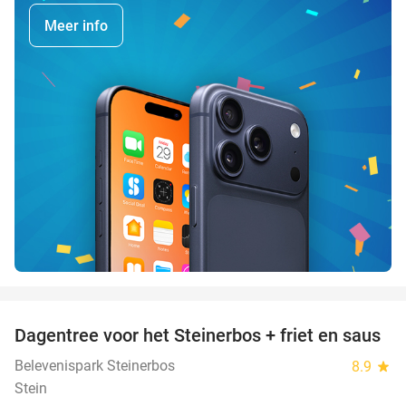
Meer info
favorite_border
Dagentree voor het Steinerbos + friet en saus
37%
Belevenispark Steinerbos
8.9
star
Stein