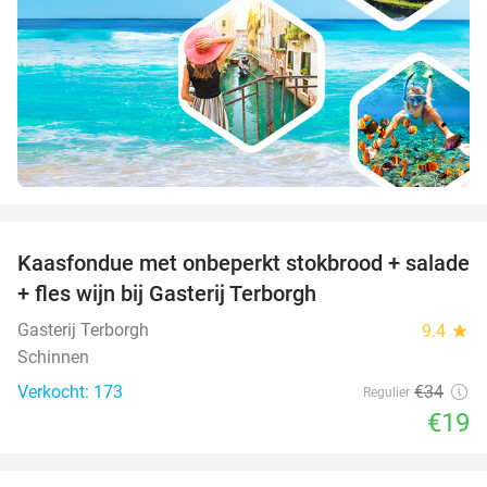
favorite_border
Kaasfondue met onbeperkt stokbrood + salade
44%
+ fles wijn bij Gasterij Terborgh
Gasterij Terborgh
9.4
star
Schinnen
Verkocht: 173
€34
Regulier
€19
favorite_border