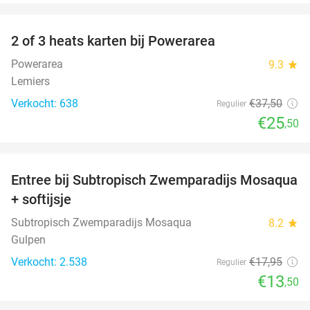
favorite_border
2 of 3 heats karten bij Powerarea
32%
Powerarea
9.3
star
Lemiers
Verkocht: 638
€37
,50
Regulier
€25
,50
favorite_border
Entree bij Subtropisch Zwemparadijs Mosaqua
25%
+ softijsje
Subtropisch Zwemparadijs Mosaqua
8.2
star
Gulpen
Verkocht: 2.538
€17
,95
Regulier
€13
,50
favorite_border