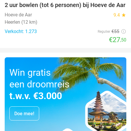
2 uur bowlen (tot 6 personen) bij Hoeve de Aar
50%
Hoeve de Aar
9.4
star
Heerlen (12 km)
Verkocht: 1.273
€55
Regulier
€27
,50
Win gratis
een droomreis
t.w.v. €3.000
Doe mee!