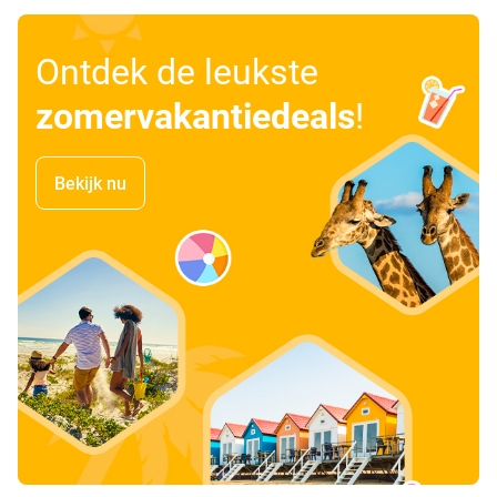
Ontdek de leukste
zomervakantiedeals
!
Bekijk nu