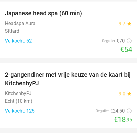
Japanese head spa (60 min)
23%
Headspa Aura
9.7
star
Sittard
Verkocht: 52
€70
Regulier
€54
favorite_border
2-gangendiner met vrije keuze van de kaart bij
23%
KitchenbyPJ
KitchenbyPJ
9.0
star
Echt (10 km)
Verkocht: 125
€24
,50
Regulier
€18
,95
favorite_border