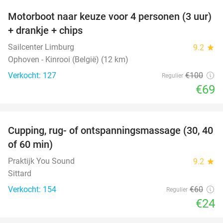
Motorboot naar keuze voor 4 personen (3 uur)
31%
+ drankje + chips
Sailcenter Limburg
9.2
star
Ophoven - Kinrooi (België) (12 km)
Verkocht: 127
€100
Regulier
€69
favorite_border
Cupping, rug- of ontspanningsmassage (30, 40
60%
of 60 min)
Praktijk You Sound
9.2
star
Sittard
Verkocht: 154
€60
Regulier
€24
favorite_border