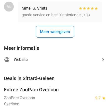
G.
Mme. G. Smits
goede service en heel klantvriendelijk 👍
Meer weergeven
Meer informatie
Website
favorite_border
Deals in Sittard-Geleen
Entree ZooParc Overloon
34%
NEW
TODAY
ZooParc Overloon
9.7
star
Overloon