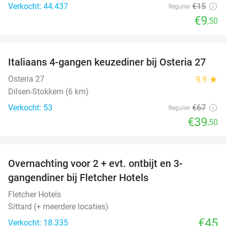
Verkocht: 44.437
€15
Regulier
€9
,50
favorite_border
Italiaans 4-gangen keuzediner bij Osteria 27
41%
Osteria 27
9.9
star
Dilsen-Stokkem (6 km)
Verkocht: 53
€67
Regulier
€39
,50
favorite_border
Overnachting voor 2 + evt. ontbijt en 3-
gangendiner bij Fletcher Hotels
Fletcher Hotels
Sittard (+ meerdere locaties)
€45
Verkocht: 18.335