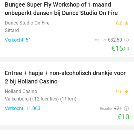
Bungee Super Fly Workshop of 1 maand
52%
onbeperkt dansen bij Dance Studio On Fire
Dance Studio On Fire
8.8
star
Sittard
Verkocht: 51
€32
,50
Regulier
€15
,50
favorite_border
Entree + hapje + non-alcoholisch drankje voor
52%
2 bij Holland Casino
Holland Casino
9.6
star
Valkenburg (+12 locaties) (11 km)
Verkocht: 11.063
€21
Regulier
€10
favorite_border