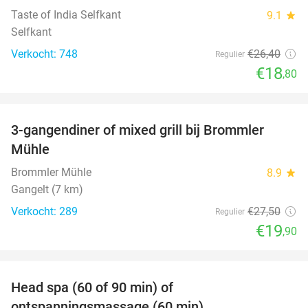
Taste of India Selfkant
9.1
star
Selfkant
Verkocht: 748
€26
,40
Regulier
€18
,80
favorite_border
3-gangendiner of mixed grill bij Brommler
28%
Mühle
Brommler Mühle
8.9
star
Gangelt (7 km)
Verkocht: 289
€27
,50
Regulier
€19
,90
favorite_border
Head spa (60 of 90 min) of
42%
ontspanningsmassage (60 min)