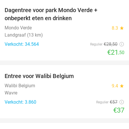
Dagentree voor park Mondo Verde +
25%
onbeperkt eten en drinken
Mondo Verde
8.3
star
Landgraaf (13 km)
Verkocht: 34.564
€28
,50
Regulier
€21
,50
favorite_border
Entree voor Walibi Belgium
35%
Walibi Belgium
9.4
star
Wavre
Verkocht: 3.860
€57
Regulier
€37
favorite_border