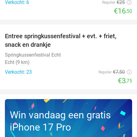
Verkocht: 6
€25
Regulier
€16
,50
favorite_border
Entree springkussenfestival + evt. + friet,
50%
NEW
snack en drankje
TODAY
Springkussenfestival Echt
Echt (9 km)
Verkocht: 23
€7
,50
Regulier
€3
,75
Win vandaag een gratis
iPhone 17 Pro