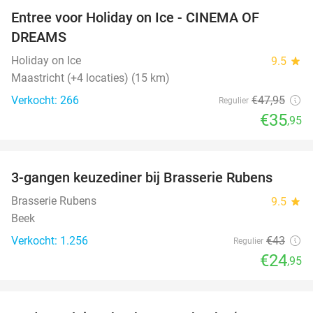
Entree voor Holiday on Ice - CINEMA OF
25%
DREAMS
Holiday on Ice
9.5
star
Maastricht (+4 locaties) (15 km)
Verkocht: 266
€47
,95
Regulier
€35
,95
favorite_border
3-gangen keuzediner bij Brasserie Rubens
42%
Brasserie Rubens
9.5
star
Beek
Verkocht: 1.256
€43
Regulier
€24
,95
favorite_border