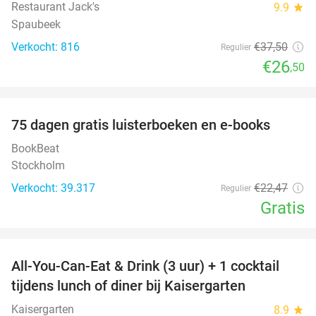
Restaurant Jack's
9.9
star
Spaubeek
Verkocht: 816
€37
,50
Regulier
€26
,50
favorite_border
100%
75 dagen gratis luisterboeken en e-books
BookBeat
Stockholm
Verkocht: 39.317
€22
,47
Regulier
Gratis
favorite_border
All-You-Can-Eat & Drink (3 uur) + 1 cocktail
33%
tijdens lunch of diner bij Kaisergarten
Kaisergarten
8.9
star