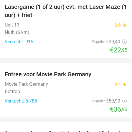
Lasergame (1 of 2 uur) evt. met Laser Maze (1
22%
uur) + friet
Unit 13
8.6
star
Nuth (6 km)
Verkocht: 915
€29
,40
Regulier
€22
,95
favorite_border
Entree voor Movie Park Germany
38%
Movie Park Germany
9.4
star
Bottrop
Verkocht: 5.785
€59
,90
Regulier
€36
,90
favorite_border