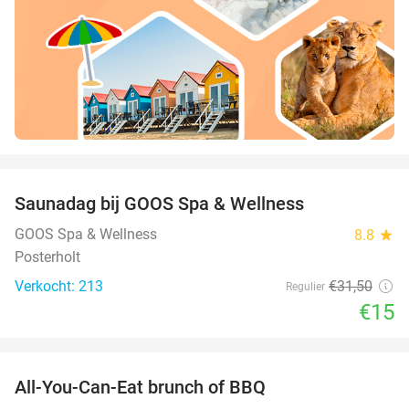
favorite_border
Saunadag bij GOOS Spa & Wellness
52%
GOOS Spa & Wellness
8.8
star
Posterholt
Verkocht: 213
€31
,50
Regulier
€15
favorite_border
All-You-Can-Eat brunch of BBQ
29%