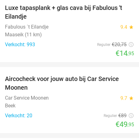
Luxe tapasplank + glas cava bij Fabulous 't
28%
Eilandje
Fabulous ´t Eilandje
9.4
star
Maaseik (11 km)
Verkocht: 993
€20
,75
Regulier
€14
,95
favorite_border
Aircocheck voor jouw auto bij Car Service
44%
Moonen
Car Service Moonen
9.7
star
Beek
Verkocht: 20
€89
Regulier
€49
,95