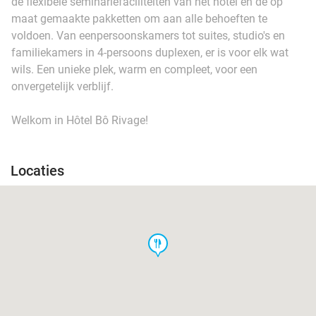
de flexibele seminariefaciliteiten van het hotel en de op
maat gemaakte pakketten om aan alle behoeften te
voldoen. Van eenpersoonskamers tot suites, studio's en
familiekamers in 4-persoons duplexen, er is voor elk wat
wils. Een unieke plek, warm en compleet, voor een
onvergetelijk verblijf.
Welkom in Hôtel Bô Rivage!
Locaties
food