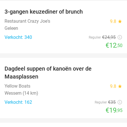
3-gangen keuzediner of brunch
50%
Restaurant Crazy Joe's
9.8
star
Geleen
Verkocht: 340
€24
,95
Regulier
€12
,50
favorite_border
Dagdeel suppen of kanoën over de
43%
Maasplassen
Yellow Boats
9.8
star
Wessem (14 km)
Verkocht: 162
€35
Regulier
€19
,95
favorite_border