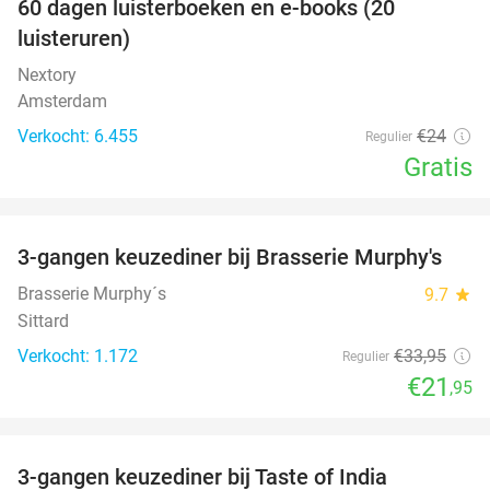
100%
60 dagen luisterboeken en e-books (20
luisteruren)
Nextory
Amsterdam
Verkocht: 6.455
€24
Regulier
Gratis
favorite_border
3-gangen keuzediner bij Brasserie Murphy's
35%
Brasserie Murphy´s
9.7
star
Sittard
Verkocht: 1.172
€33
,95
Regulier
€21
,95
favorite_border
3-gangen keuzediner bij Taste of India
29%