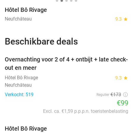
Hôtel Bô Rivage
Neufchâteau
9.3
star
Beschikbare deals
favorite_border
Overnachting voor 2 of 4 + ontbijt + late check-
out en meer
Hôtel Bô Rivage
9.3
star
Neufchâteau
Verkocht: 519
€173
Regulier
€99
Excl. ca. €1,59 p.p.p.n. toeristenbelasting
Hôtel Bô Rivage