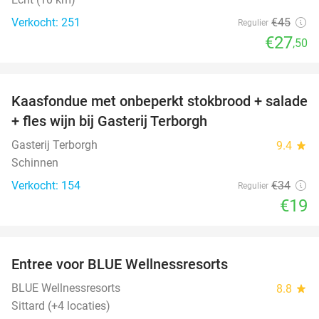
Verkocht: 251
€45
Regulier
€27
,50
favorite_border
Kaasfondue met onbeperkt stokbrood + salade
44%
+ fles wijn bij Gasterij Terborgh
Gasterij Terborgh
9.4
star
Schinnen
Verkocht: 154
€34
Regulier
€19
favorite_border
Entree voor BLUE Wellnessresorts
48%
BLUE Wellnessresorts
8.8
star
Sittard (+4 locaties)