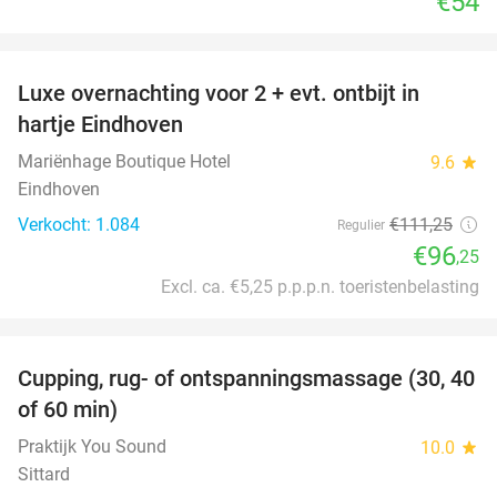
€54
favorite_border
Luxe overnachting voor 2 + evt. ontbijt in
14%
hartje Eindhoven
Mariënhage Boutique Hotel
9.6
star
Eindhoven
Verkocht: 1.084
€111
,25
Regulier
€96
,25
Excl. ca. €5,25 p.p.p.n. toeristenbelasting
favorite_border
Cupping, rug- of ontspanningsmassage (30, 40
60%
of 60 min)
Praktijk You Sound
10.0
star
Sittard