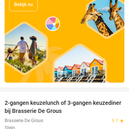
Bekijk nu
favorite_border
2-gangen keuzelunch of 3-gangen keuzediner
30%
bij Brasserie De Grous
Brasserie De Grous
9.7
star
Stein