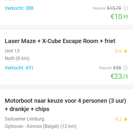
Verkocht: 388
€15
,70
Regulier
€10
,95
favorite_border
Laser Maze + X-Cube Escape Room + friet
39%
Unit 13
8.6
star
Nuth (6 km)
Verkocht: 431
€38
Regulier
€23
,25
favorite_border
Motorboot naar keuze voor 4 personen (3 uur)
31%
+ drankje + chips
Sailcenter Limburg
9.2
star
Ophoven - Kinrooi (België) (12 km)