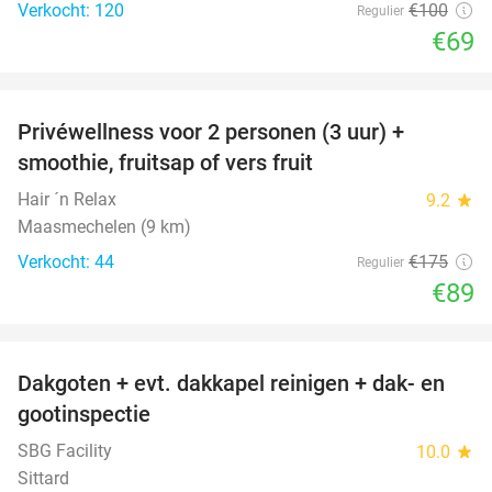
Verkocht: 120
€100
Regulier
€69
favorite_border
Privéwellness voor 2 personen (3 uur) +
49%
smoothie, fruitsap of vers fruit
Hair ´n Relax
9.2
star
Maasmechelen (9 km)
Verkocht: 44
€175
Regulier
€89
favorite_border
Dakgoten + evt. dakkapel reinigen + dak- en
41%
gootinspectie
SBG Facility
10.0
star
Sittard