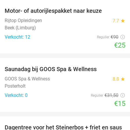
Motor- of autorijlespakket naar keuze
72%
Rijtop Opleidingen
7.7
star
Beek (Limburg)
Verkocht: 12
€90
Regulier
€25
favorite_border
Saunadag bij GOOS Spa & Wellness
52%
NEW
TODAY
GOOS Spa & Wellness
8.8
star
Posterholt
Verkocht: 0
€31
,50
Regulier
€15
favorite_border
Dagentree voor het Steinerbos + friet en saus
37%