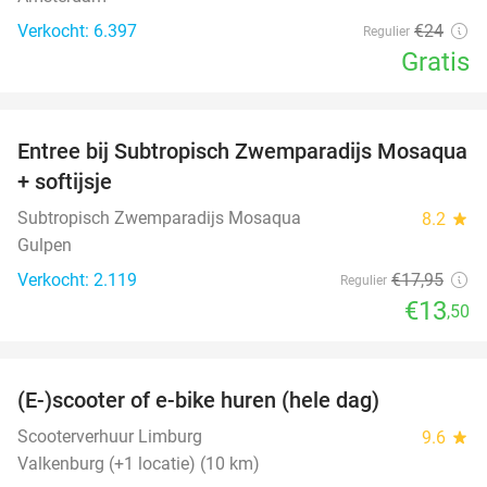
Verkocht: 6.397
€24
Regulier
Gratis
favorite_border
Entree bij Subtropisch Zwemparadijs Mosaqua
25%
+ softijsje
Subtropisch Zwemparadijs Mosaqua
8.2
star
Gulpen
Verkocht: 2.119
€17
,95
Regulier
€13
,50
favorite_border
(E-)scooter of e-bike huren (hele dag)
25%
Scooterverhuur Limburg
9.6
star
Valkenburg (+1 locatie) (10 km)