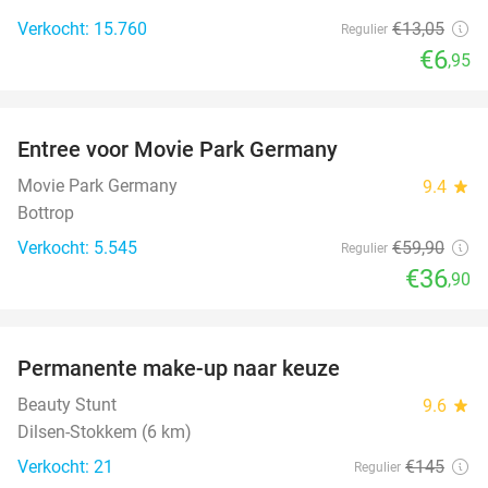
Verkocht: 15.760
€13
,05
Regulier
€6
,95
favorite_border
Entree voor Movie Park Germany
38%
Movie Park Germany
9.4
star
Bottrop
Verkocht: 5.545
€59
,90
Regulier
€36
,90
favorite_border
Permanente make-up naar keuze
52%
Beauty Stunt
9.6
star
Dilsen-Stokkem (6 km)
Verkocht: 21
€145
Regulier