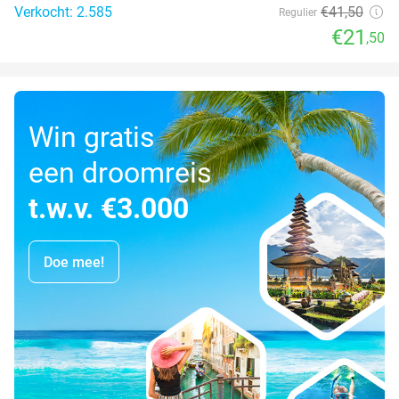
Verkocht: 2.585
€41
,50
Regulier
€21
,50
Win gratis
een droomreis
t.w.v. €3.000
Doe mee!