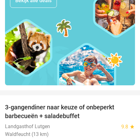
Bekijk alle deals
favorite_border
3-gangendiner naar keuze of onbeperkt
42%
barbecueën + saladebuffet
Landgasthof Lutgen
9.8
star
Waldfeucht (13 km)