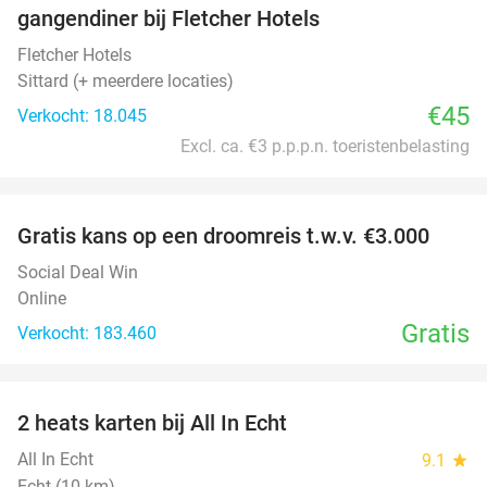
gangendiner bij Fletcher Hotels
Fletcher Hotels
Sittard (+ meerdere locaties)
€45
Verkocht: 18.045
Excl. ca. €3 p.p.p.n. toeristenbelasting
favorite_border
Gratis kans op een droomreis t.w.v. €3.000
Social Deal Win
Online
Gratis
Verkocht: 183.460
favorite_border
2 heats karten bij All In Echt
39%
All In Echt
9.1
star
Echt (10 km)