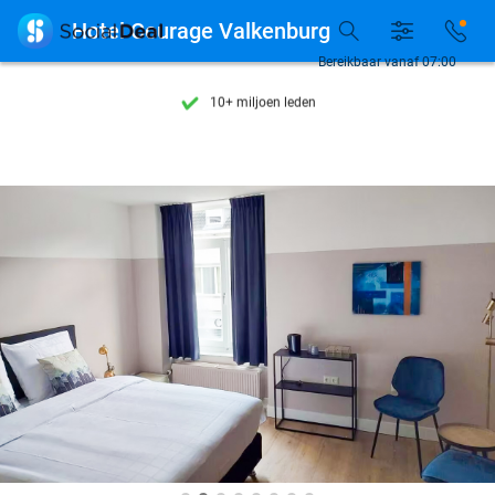
Ontdek 15.000+ deals

Hotel Courage Valkenburg
7 dagen per week beschikbaar
Bereikbaar vanaf 07:00
10+ miljoen leden
9,4
op basis van
205.975 reviews
Ontdek 15.000+ deals
7 dagen per week beschikbaar
10+ miljoen leden