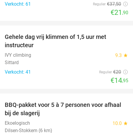
Verkocht: 61
€37
,50
Regulier
€21
,90
favorite_border
Gehele dag vrij klimmen of 1,5 uur met
25%
instructeur
IVY climbing
9.3
star
Sittard
Verkocht: 41
€20
Regulier
€14
,95
favorite_border
BBQ-pakket voor 5 à 7 personen voor afhaal
35%
bij de slagerij
Ekoelogisch
10.0
star
Dilsen-Stokkem (6 km)