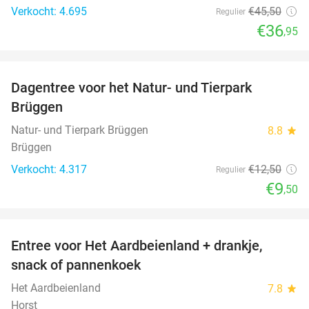
Verkocht: 4.695
€45
,50
Regulier
€36
,95
favorite_border
Dagentree voor het Natur- und Tierpark
24%
Brüggen
Natur- und Tierpark Brüggen
8.8
star
Brüggen
Verkocht: 4.317
€12
,50
Regulier
€9
,50
favorite_border
Entree voor Het Aardbeienland + drankje,
47%
snack of pannenkoek
Het Aardbeienland
7.8
star
Horst