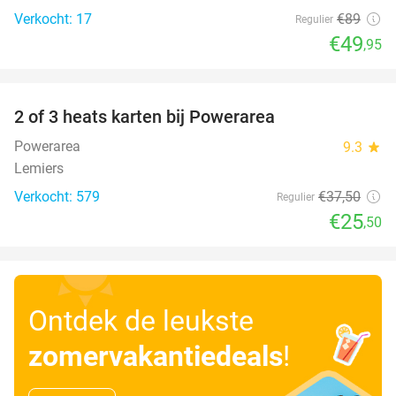
Verkocht: 17
€89
Regulier
€49
,95
favorite_border
2 of 3 heats karten bij Powerarea
32%
Powerarea
9.3
star
Lemiers
Verkocht: 579
€37
,50
Regulier
€25
,50
Ontdek de leukste
zomervakantiedeals
!