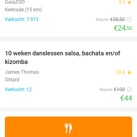
GaiaZOO
9.2
star
Kerkrade (15 km)
Verkocht: 7.973
€28
,50
Regulier
€24
,50
favorite_border
10 weken danslessen salsa, bachata en/of
56%
kizomba
James Thomas
10.0
star
Sittard
Verkocht: 12
€100
Regulier
€44