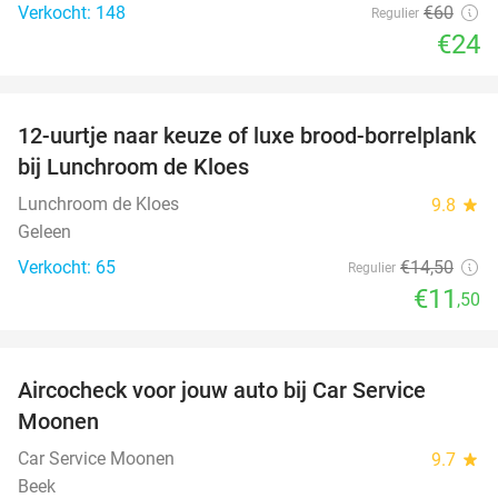
Verkocht: 148
€60
Regulier
€24
favorite_border
12-uurtje naar keuze of luxe brood-borrelplank
21%
bij Lunchroom de Kloes
Lunchroom de Kloes
9.8
star
Geleen
Verkocht: 65
€14
,50
Regulier
€11
,50
favorite_border
Aircocheck voor jouw auto bij Car Service
44%
Moonen
Car Service Moonen
9.7
star
Beek