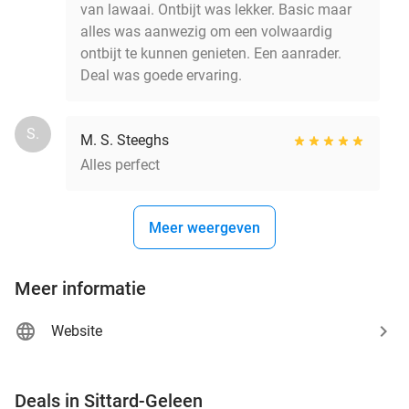
van lawaai. Ontbijt was lekker. Basic maar
alles was aanwezig om een volwaardig
ontbijt te kunnen genieten. Een aanrader.
Deal was goede ervaring.
S.
M. S. Steeghs
Alles perfect
Meer weergeven
Meer informatie
Website
favorite_border
Deals in Sittard-Geleen