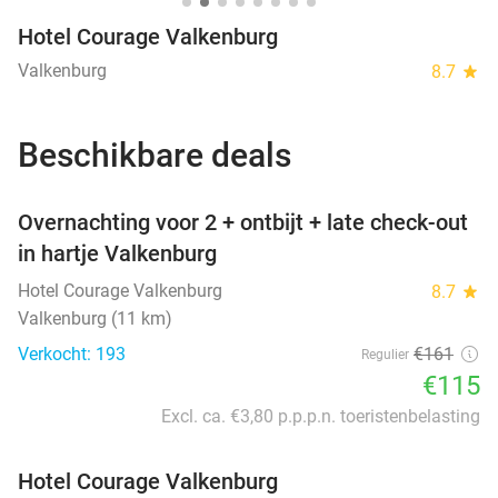
Hotel Courage Valkenburg
Valkenburg
8.7
star
Beschikbare deals
favorite_border
Overnachting voor 2 + ontbijt + late check-out
in hartje Valkenburg
Hotel Courage Valkenburg
8.7
star
Valkenburg (11 km)
Verkocht: 193
€161
Regulier
€115
Excl. ca. €3,80 p.p.p.n. toeristenbelasting
Hotel Courage Valkenburg