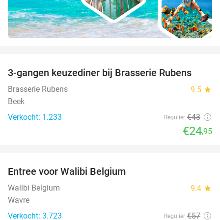
favorite_border
3-gangen keuzediner bij Brasserie Rubens
42%
Brasserie Rubens
9.5
star
Beek
Verkocht: 1.233
€43
Regulier
€24
,95
favorite_border
Entree voor Walibi Belgium
35%
Walibi Belgium
9.4
star
Wavre
Verkocht: 3.723
€57
Regulier