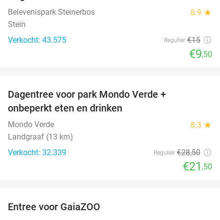
Belevenispark Steinerbos
8.9
star
Stein
Verkocht: 43.575
€15
Regulier
€9
,50
favorite_border
Dagentree voor park Mondo Verde +
25%
onbeperkt eten en drinken
Mondo Verde
8.3
star
Landgraaf (13 km)
Verkocht: 32.339
€28
,50
Regulier
€21
,50
favorite_border
Entree voor GaiaZOO
14%