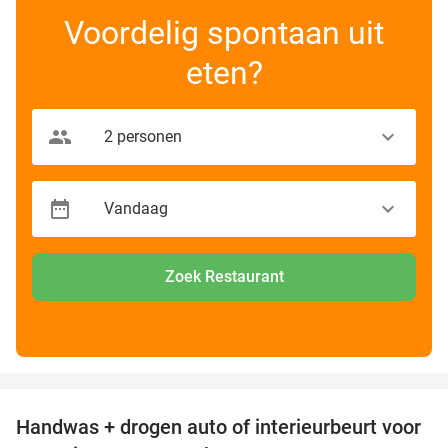
Voordelig spontaan uit
eten?
Zoek Restaurant
favorite_border
Handwas + drogen auto of interieurbeurt voor
53%