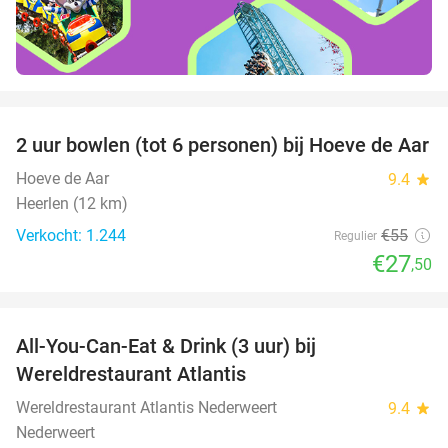
favorite_border
2 uur bowlen (tot 6 personen) bij Hoeve de Aar
50%
Hoeve de Aar
9.4
star
Heerlen (12 km)
Verkocht: 1.244
€55
Regulier
€27
,50
favorite_border
All-You-Can-Eat & Drink (3 uur) bij
19%
Wereldrestaurant Atlantis
Wereldrestaurant Atlantis Nederweert
9.4
star
Nederweert