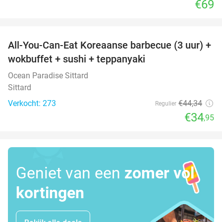
€69
favorite_border
All-You-Can-Eat Koreaanse barbecue (3 uur) +
21%
wokbuffet + sushi + teppanyaki
Ocean Paradise Sittard
Sittard
Verkocht: 273
€44
,34
Regulier
€34
,95
Geniet van een
zomer vol
kortingen