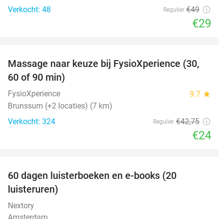
Verkocht: 48
€49
Regulier
€29
favorite_border
Massage naar keuze bij FysioXperience (30,
44%
60 of 90 min)
FysioXperience
9.7
star
Brunssum (+2 locaties) (7 km)
Verkocht: 324
€42
,75
Regulier
€24
favorite_border
100%
60 dagen luisterboeken en e-books (20
luisteruren)
Nextory
Amsterdam