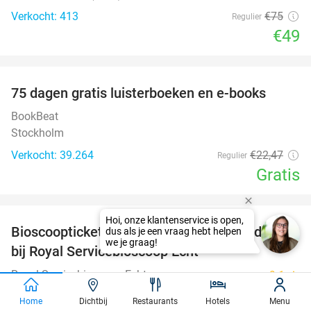
Verkocht: 413
€75
Regulier
€49
favorite_border
100%
75 dagen gratis luisterboeken en e-books
BookBeat
Stockholm
Verkocht: 39.264
€22
,47
Regulier
Gratis
favorite_border
Bioscoopticket + popcorn of chips + frisdrank
34%
bij Royal Servicebioscoop Echt
Royal Servicebioscoop Echt
9.1
star
Echt (10 km)
Home
Dichtbij
Restaurants
Hotels
Menu