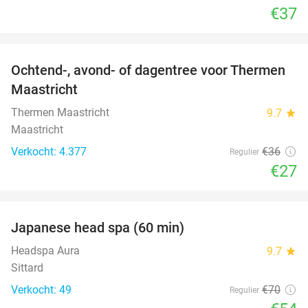
€37
favorite_border
Ochtend-, avond- of dagentree voor Thermen
25%
Maastricht
Thermen Maastricht
9.7
star
Maastricht
Verkocht: 4.377
€36
Regulier
€27
favorite_border
Japanese head spa (60 min)
23%
Headspa Aura
9.7
star
Sittard
Verkocht: 49
€70
Regulier