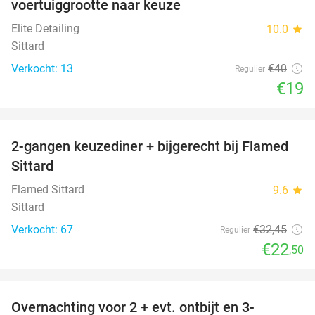
voertuiggrootte naar keuze
Elite Detailing
10.0
star
Sittard
Verkocht: 13
€40
Regulier
€19
favorite_border
2-gangen keuzediner + bijgerecht bij Flamed
31%
Sittard
Flamed Sittard
9.6
star
Sittard
Verkocht: 67
€32
,45
Regulier
€22
,50
favorite_border
Overnachting voor 2 + evt. ontbijt en 3-