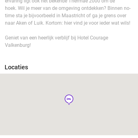
ervaring ligt ook het bekende Thermae 2000 om de
hoek. Wil je meer van de omgeving ontdekken? Binnen no-
time sta je bijvoorbeeld in Maastricht of ga je grens over
naar Aken of Luik. Kortom: hier vind je voor ieder wat wils!
Geniet van een heerlijk verblijf bij Hotel Courage
Valkenburg!
Locaties
hotel