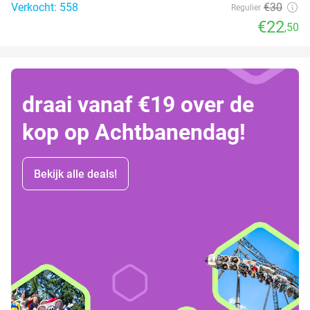
Verkocht: 558
€30
Regulier
€22
,50
draai vanaf €19 over de
kop op Achtbanendag!
Bekijk alle deals!