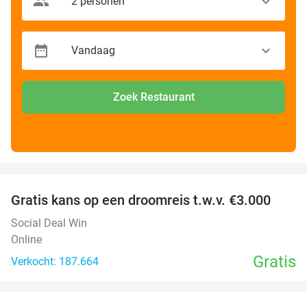
Zoek Restaurant
favorite_border
Gratis kans op een droomreis t.w.v. €3.000
Social Deal Win
Online
Gratis
Verkocht: 187.664
favorite_border