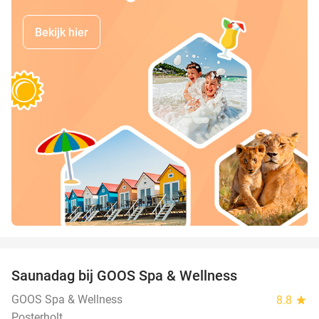
Bekijk hier
favorite_border
Saunadag bij GOOS Spa & Wellness
52%
GOOS Spa & Wellness
8.8
star
Posterholt