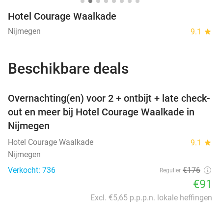
Hotel Courage Waalkade
Nijmegen
9.1
star
Beschikbare deals
favorite_border
Overnachting(en) voor 2 + ontbijt + late check-
out en meer bij Hotel Courage Waalkade in
Nijmegen
Hotel Courage Waalkade
9.1
star
Nijmegen
Verkocht: 736
€176
Regulier
€91
Excl. €5,65 p.p.p.n. lokale heffingen