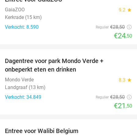
14%
GaiaZOO
9.2
star
Kerkrade (15 km)
Verkocht: 8.590
€28
,50
Regulier
€24
,50
favorite_border
Dagentree voor park Mondo Verde +
25%
onbeperkt eten en drinken
Mondo Verde
8.3
star
Landgraaf (13 km)
Verkocht: 34.849
€28
,50
Regulier
€21
,50
favorite_border
Entree voor Walibi Belgium
35%