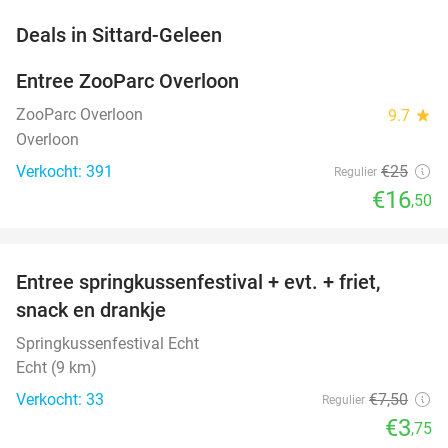
favorite_border
Deals in Sittard-Geleen
Entree ZooParc Overloon
34%
NEW
TODAY
ZooParc Overloon
9.7
star
Overloon
Verkocht: 391
€25
Regulier
€16
,50
favorite_border
Entree springkussenfestival + evt. + friet,
50%
NEW
snack en drankje
TODAY
Springkussenfestival Echt
Echt (9 km)
Verkocht: 33
€7
,50
Regulier
€3
,75