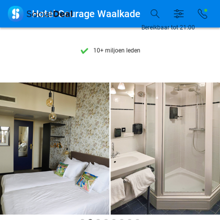
Ontdek 15.000+ deals

Hotel Courage Waalkade
7 dagen per week beschikbaar
Bereikbaar tot 21:00
10+ miljoen leden
9,4
op basis van
206.274 reviews
Ontdek 15.000+ deals
7 dagen per week beschikbaar
10+ miljoen leden