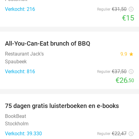
Verkocht: 216
€31
,50
Regulier
€15
favorite_border
All-You-Can-Eat brunch of BBQ
29%
Restaurant Jack's
9.9
star
Spaubeek
Verkocht: 816
€37
,50
Regulier
€26
,50
favorite_border
100%
75 dagen gratis luisterboeken en e-books
BookBeat
Stockholm
Verkocht: 39.330
€22
,47
Regulier