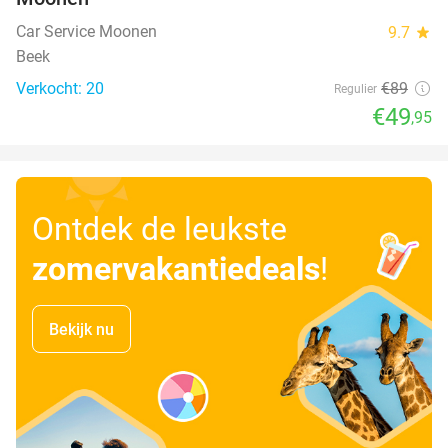
Car Service Moonen
9.7
star
Beek
Verkocht: 20
€89
Regulier
€49
,95
Ontdek de leukste
zomervakantiedeals
!
Bekijk nu