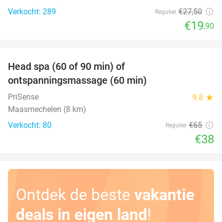
Verkocht: 289
€27
,50
Regulier
€19
,90
favorite_border
Head spa (60 of 90 min) of
42%
ontspanningsmassage (60 min)
PriSense
9.8
star
Maasmechelen (8 km)
Verkocht: 80
€65
Regulier
€38
Ontdek de beste
vakantie
deals in eigen land
!