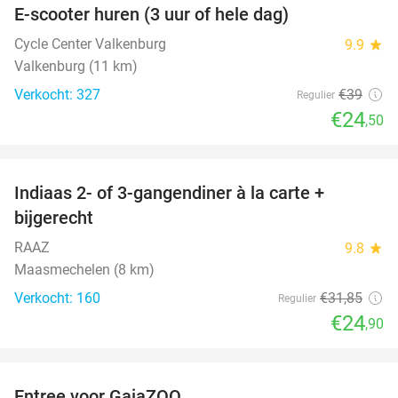
E-scooter huren (3 uur of hele dag)
37%
Cycle Center Valkenburg
9.9
star
Valkenburg (11 km)
Verkocht: 327
€39
Regulier
€24
,50
favorite_border
Indiaas 2- of 3-gangendiner à la carte +
22%
bijgerecht
RAAZ
9.8
star
Maasmechelen (8 km)
Verkocht: 160
€31
,85
Regulier
€24
,90
favorite_border
Entree voor GaiaZOO