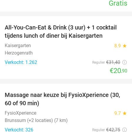
Gratis
favorite_border
All-You-Can-Eat & Drink (3 uur) + 1 cocktail
33%
tijdens lunch of diner bij Kaisergarten
Kaisergarten
8.9
star
Herzogenrath
Verkocht: 1.262
€31
,40
Regulier
€20
,90
favorite_border
Massage naar keuze bij FysioXperience (30,
44%
60 of 90 min)
FysioXperience
9.7
star
Brunssum (+2 locaties) (7 km)
Verkocht: 326
€42
,75
Regulier