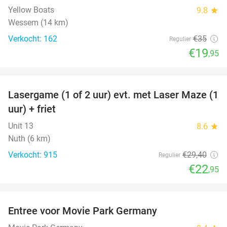
Yellow Boats
9.8
star
Wessem (14 km)
Verkocht: 162
€35
Regulier
€19
,95
favorite_border
Lasergame (1 of 2 uur) evt. met Laser Maze (1
22%
uur) + friet
Unit 13
8.6
star
Nuth (6 km)
Verkocht: 915
€29
,40
Regulier
€22
,95
favorite_border
Entree voor Movie Park Germany
38%