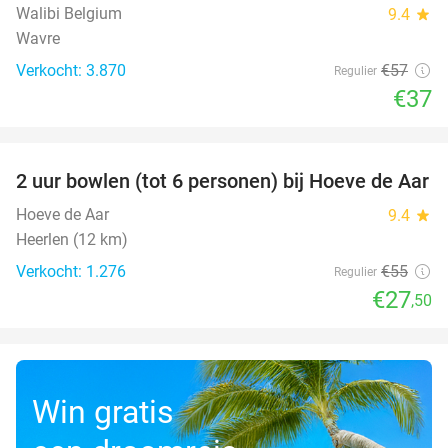
Walibi Belgium
9.4
star
Wavre
Verkocht: 3.870
€57
Regulier
€37
favorite_border
2 uur bowlen (tot 6 personen) bij Hoeve de Aar
50%
Hoeve de Aar
9.4
star
Heerlen (12 km)
Verkocht: 1.276
€55
Regulier
€27
,50
Win gratis