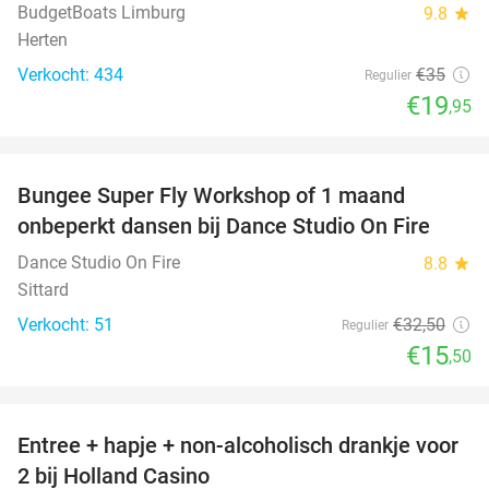
BudgetBoats Limburg
9.8
star
Herten
Verkocht: 434
€35
Regulier
€19
,95
favorite_border
Bungee Super Fly Workshop of 1 maand
52%
onbeperkt dansen bij Dance Studio On Fire
Dance Studio On Fire
8.8
star
Sittard
Verkocht: 51
€32
,50
Regulier
€15
,50
favorite_border
Entree + hapje + non-alcoholisch drankje voor
52%
2 bij Holland Casino