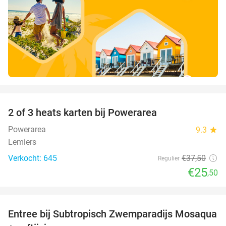
favorite_border
2 of 3 heats karten bij Powerarea
32%
Powerarea
9.3
star
Lemiers
Verkocht: 645
€37
,50
Regulier
€25
,50
favorite_border
Entree bij Subtropisch Zwemparadijs Mosaqua
25%