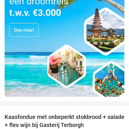
een droomreis
t.w.v. €3.000
Doe mee!
favorite_border
Kaasfondue met onbeperkt stokbrood + salade
44%
+ fles wijn bij Gasterij Terborgh