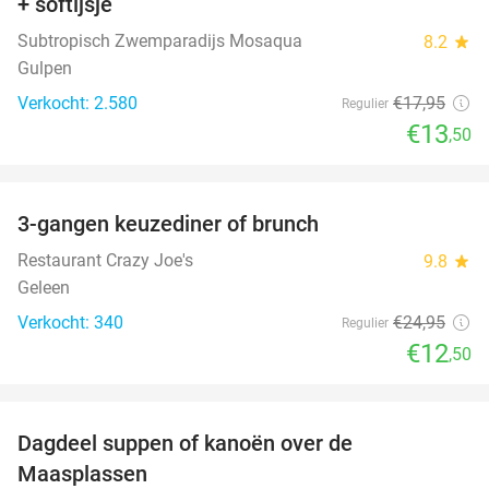
+ softijsje
Subtropisch Zwemparadijs Mosaqua
8.2
star
Gulpen
Verkocht: 2.580
€17
,95
Regulier
€13
,50
favorite_border
3-gangen keuzediner of brunch
50%
Restaurant Crazy Joe's
9.8
star
Geleen
Verkocht: 340
€24
,95
Regulier
€12
,50
favorite_border
Dagdeel suppen of kanoën over de
43%
Maasplassen