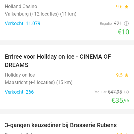
Holland Casino
9.6
star
Valkenburg (+12 locaties) (11 km)
Verkocht: 11.079
€21
Regulier
€10
favorite_border
Entree voor Holiday on Ice - CINEMA OF
25%
DREAMS
Holiday on Ice
9.5
star
Maastricht (+4 locaties) (15 km)
Verkocht: 266
€47
,95
Regulier
€35
,95
favorite_border
3-gangen keuzediner bij Brasserie Rubens
42%