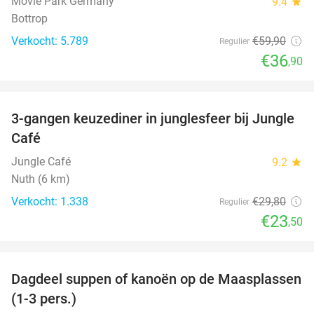
Movie Park Germany
9.4
star
Bottrop
Verkocht: 5.789
€59
,90
Regulier
€36
,90
favorite_border
3-gangen keuzediner in junglesfeer bij Jungle
21%
Café
Jungle Café
9.2
star
Nuth (6 km)
Verkocht: 1.338
€29
,80
Regulier
€23
,50
favorite_border
Dagdeel suppen of kanoën op de Maasplassen
43%
(1-3 pers.)