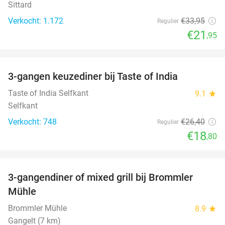
Sittard
Verkocht: 1.172
€33
,95
Regulier
€21
,95
favorite_border
3-gangen keuzediner bij Taste of India
29%
Taste of India Selfkant
9.1
star
Selfkant
Verkocht: 748
€26
,40
Regulier
€18
,80
favorite_border
3-gangendiner of mixed grill bij Brommler
28%
Mühle
Brommler Mühle
8.9
star
Gangelt (7 km)