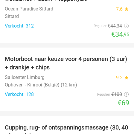
Ocean Paradise Sittard
7.6
star
Sittard
Verkocht: 312
€44
,34
Regulier
€34
,95
favorite_border
Motorboot naar keuze voor 4 personen (3 uur)
31%
+ drankje + chips
Sailcenter Limburg
9.2
star
Ophoven - Kinrooi (België) (12 km)
Verkocht: 128
€100
Regulier
€69
favorite_border
Cupping, rug- of ontspanningsmassage (30, 40
60%