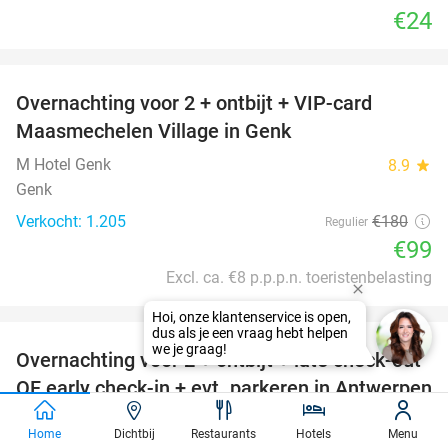
€24
favorite_border
Overnachting voor 2 + ontbijt + VIP-card
45%
Maasmechelen Village in Genk
M Hotel Genk
8.9
star
Genk
Verkocht: 1.205
€180
Regulier
€99
Excl. ca. €8 p.p.p.n. toeristenbelasting
favorite_border
Overnachting voor 2 + ontbijt + late check-out
51%
OF early check-in + evt. parkeren in Antwerpen
Hotel Jamingo Antwerpen
9.4
star
Home
Dichtbij
Restaurants
Hotels
Menu
Antwerpen