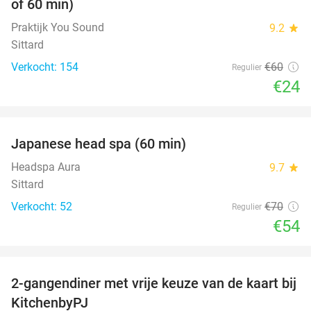
of 60 min)
Praktijk You Sound
9.2
star
Sittard
Verkocht: 154
€60
Regulier
€24
favorite_border
Japanese head spa (60 min)
23%
Headspa Aura
9.7
star
Sittard
Verkocht: 52
€70
Regulier
€54
favorite_border
2-gangendiner met vrije keuze van de kaart bij
23%
KitchenbyPJ