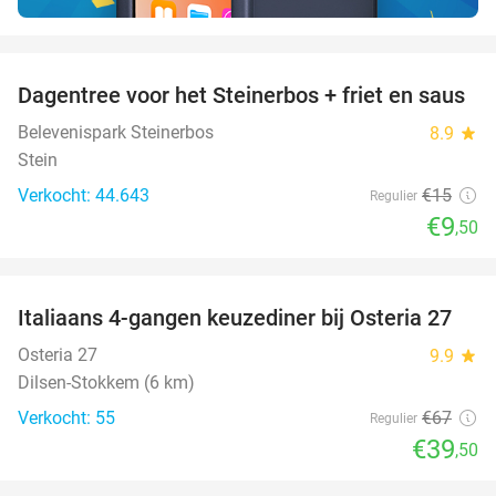
favorite_border
Dagentree voor het Steinerbos + friet en saus
37%
Belevenispark Steinerbos
8.9
star
Stein
Verkocht: 44.643
€15
Regulier
€9
,50
favorite_border
Italiaans 4-gangen keuzediner bij Osteria 27
41%
Osteria 27
9.9
star
Dilsen-Stokkem (6 km)
Verkocht: 55
€67
Regulier
€39
,50
favorite_border