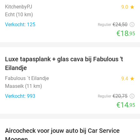
KitchenbyPJ
9.0
star
Echt (10 km)
Verkocht: 125
€24
,50
Regulier
€18
,95
favorite_border
Luxe tapasplank + glas cava bij Fabulous 't
28%
Eilandje
Fabulous ´t Eilandje
9.4
star
Maaseik (11 km)
Verkocht: 993
€20
,75
Regulier
€14
,95
favorite_border
Aircocheck voor jouw auto bij Car Service
44%
Moonen