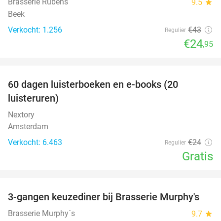
Brasserie Rubens
9.5
star
Beek
Verkocht: 1.256
€43
Regulier
€24
,95
favorite_border
100%
60 dagen luisterboeken en e-books (20
luisteruren)
Nextory
Amsterdam
Verkocht: 6.463
€24
Regulier
Gratis
favorite_border
3-gangen keuzediner bij Brasserie Murphy's
35%
Brasserie Murphy´s
9.7
star