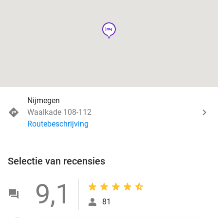
hotel
Nijmegen
Waalkade 108-112
Routebeschrijving
Selectie van recensies
9,1
81