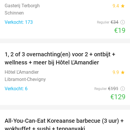
Gasterij Terborgh
9.4
star
Schinnen
Verkocht: 173
€34
Regulier
€19
favorite_border
1, 2 of 3 overnachting(en) voor 2 + ontbijt +
32%
NEW
wellness + meer bij Hôtel L'Amandier
TODAY
Hôtel L'Amandier
9.9
star
Libramont-Chevigny
Verkocht: 6
€191
Regulier
€129
favorite_border
All-You-Can-Eat Koreaanse barbecue (3 uur) +
21%
wokbuffet + sushi + teppanyaki