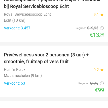
34%
bij Royal Servicebioscoop Echt
Royal Servicebioscoop Echt
9.1
star
Echt (10 km)
Verkocht: 3.457
€19
,95
Regulier
€13
,25
favorite_border
Privéwellness voor 2 personen (3 uur) +
43%
smoothie, fruitsap of vers fruit
Hair ´n Relax
9.2
star
Maasmechelen (9 km)
Verkocht: 53
€175
Regulier
€99
favorite_border