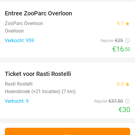
Entree ZooParc Overloon
34%
ZooParc Overloon
9.7
star
Overloon
Verkocht: 959
€25
Regulier
€16
,50
favorite_border
Ticket voor Rasti Rostelli
20%
NEW
TODAY
Rasti Rostelli
9.0
star
Hoensbroek (+21 locaties) (7 km)
Verkocht: 9
€37
,50
Regulier
€30