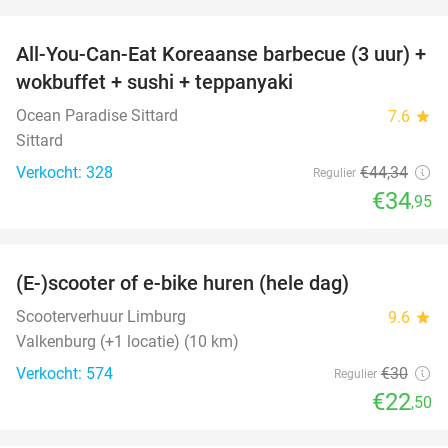
favorite_border
All-You-Can-Eat Koreaanse barbecue (3 uur) +
21%
wokbuffet + sushi + teppanyaki
Ocean Paradise Sittard
7.6
star
Sittard
Verkocht: 328
€44
,34
Regulier
€34
,95
favorite_border
(E-)scooter of e-bike huren (hele dag)
25%
Scooterverhuur Limburg
9.6
star
Valkenburg (+1 locatie) (10 km)
Verkocht: 574
€30
Regulier
€22
,50
favorite_border