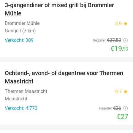
3-gangendiner of mixed grill bij Brommler
28%
Mühle
Brommler Mühle
8.9
star
Gangelt (7 km)
Verkocht: 309
€27
,50
Regulier
€19
,90
favorite_border
Ochtend-, avond- of dagentree voor Thermen
25%
Maastricht
Thermen Maastricht
9.7
star
Maastricht
Verkocht: 4.773
€36
Regulier
€27
favorite_border