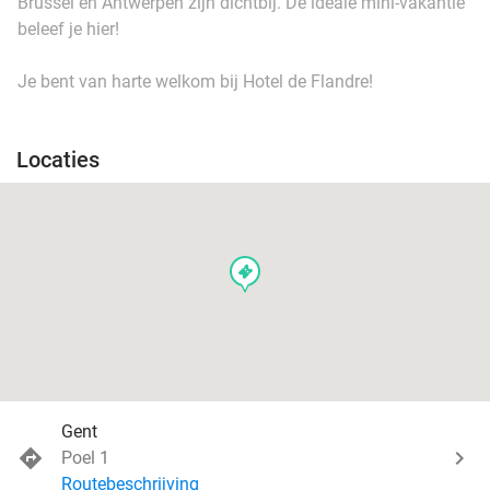
Brussel en Antwerpen zijn dichtbij. De ideale mini-vakantie
beleef je hier!
Je bent van harte welkom bij Hotel de Flandre!
Locaties
events
Gent
Poel 1
Routebeschrijving