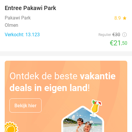
Entree Pakawi Park
28%
Pakawi Park
8.9
star
Olmen
Verkocht: 13.123
€30
Regulier
€21
,50
Ontdek de beste
vakantie
deals in eigen land
!
Bekijk hier