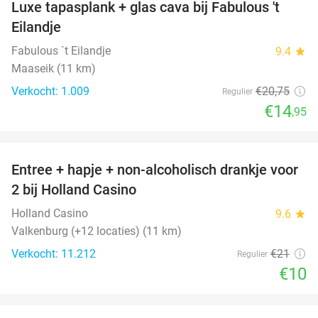
Luxe tapasplank + glas cava bij Fabulous 't
28%
Eilandje
Fabulous ´t Eilandje
9.4
star
Maaseik (11 km)
Verkocht: 1.009
€20
,75
Regulier
€14
,95
favorite_border
Entree + hapje + non-alcoholisch drankje voor
52%
2 bij Holland Casino
Holland Casino
9.6
star
Valkenburg (+12 locaties) (11 km)
Verkocht: 11.212
€21
Regulier
€10
favorite_border