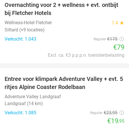
Overnachting voor 2 + wellness + evt. ontbijt
55%
bij Fletcher Hotels
Wellness-Hotel Fletcher
7.4
star
Sittard (+9 locaties)
Verkocht: 1.043
€175
Regulier
€79
Excl. ca. €3 p.p.p.n. toeristenbelasting
favorite_border
Entree voor klimpark Adventure Valley + evt. 5
17%
ritjes Alpine Coaster Rodelbaan
Adventure Valley Landgraaf
Landgraaf (14 km)
Verkocht: 1.085
€23
,95
Regulier
€19
,95