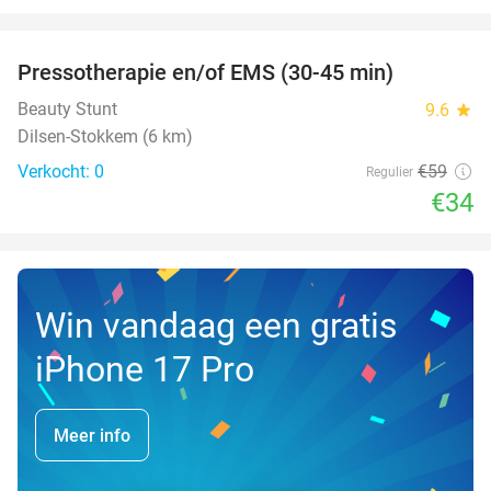
favorite_border
Pressotherapie en/of EMS (30-45 min)
42%
NEW
TODAY
Beauty Stunt
9.6
star
Dilsen-Stokkem (6 km)
Verkocht: 0
€59
Regulier
€34
Win vandaag een gratis
iPhone 17 Pro
Meer info