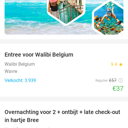
favorite_border
Entree voor Walibi Belgium
35%
Walibi Belgium
9.4
star
Wavre
Verkocht: 3.939
€57
Regulier
€37
favorite_border
Overnachting voor 2 + ontbijt + late check-out
41%
NEW
in hartje Bree
TODAY