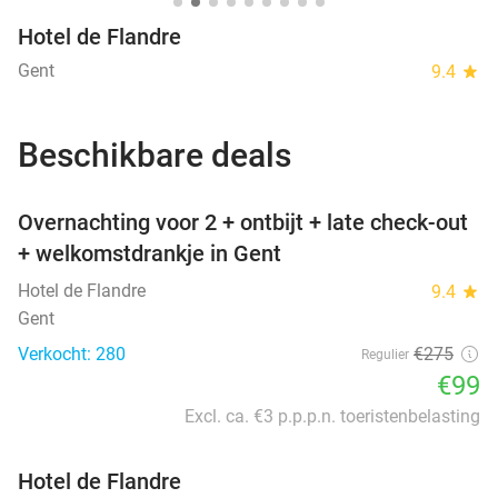
Hotel de Flandre
Gent
9.4
star
Beschikbare deals
favorite_border
Overnachting voor 2 + ontbijt + late check-out
+ welkomstdrankje in Gent
Hotel de Flandre
9.4
star
Gent
Verkocht: 280
€275
Regulier
€99
Excl. ca. €3 p.p.p.n. toeristenbelasting
Hotel de Flandre