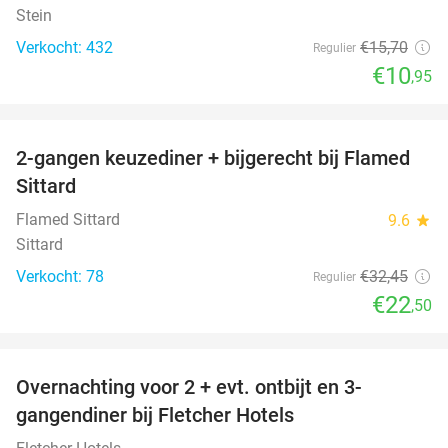
Stein
Verkocht: 432
€15
,70
Regulier
€10
,95
favorite_border
2-gangen keuzediner + bijgerecht bij Flamed
31%
Sittard
Flamed Sittard
9.6
star
Sittard
Verkocht: 78
€32
,45
Regulier
€22
,50
favorite_border
Overnachting voor 2 + evt. ontbijt en 3-
gangendiner bij Fletcher Hotels