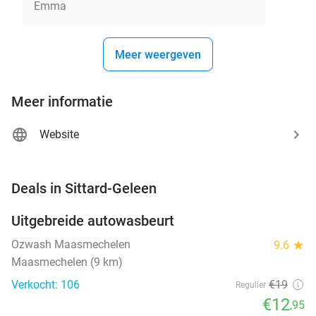
Emma
Meer weergeven
Meer informatie
Website
favorite_border
Deals in Sittard-Geleen
Uitgebreide autowasbeurt
32%
NEW
TODAY
Ozwash Maasmechelen
9.6
star
Maasmechelen (9 km)
Verkocht: 106
€19
Regulier
€12
,95