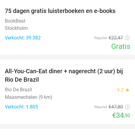
100%
75 dagen gratis luisterboeken en e-books
BookBeat
Stockholm
Verkocht: 39.382
€22
,47
Regulier
Gratis
favorite_border
All-You-Can-Eat diner + nagerecht (2 uur) bij
27%
Rio De Brazil
Rio De Brazil
9.3
star
Maasmechelen (9 km)
Verkocht: 1.805
€47
,80
Regulier
€34
,90
favorite_border