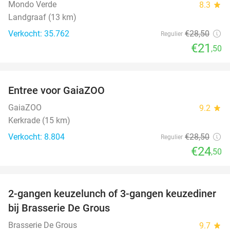
Mondo Verde
8.3
star
Landgraaf (13 km)
Verkocht: 35.762
€28
,50
Regulier
€21
,50
favorite_border
Entree voor GaiaZOO
14%
GaiaZOO
9.2
star
Kerkrade (15 km)
Verkocht: 8.804
€28
,50
Regulier
€24
,50
favorite_border
2-gangen keuzelunch of 3-gangen keuzediner
30%
bij Brasserie De Grous
Brasserie De Grous
9.7
star