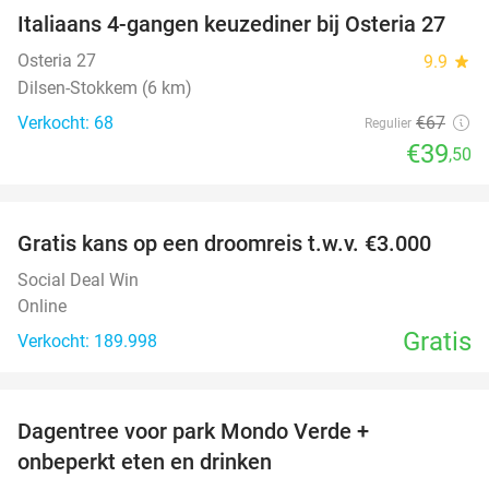
Italiaans 4-gangen keuzediner bij Osteria 27
41%
Osteria 27
9.9
star
Dilsen-Stokkem (6 km)
Verkocht: 68
€67
Regulier
€39
,50
favorite_border
Gratis kans op een droomreis t.w.v. €3.000
Social Deal Win
Online
Gratis
Verkocht: 189.998
favorite_border
Dagentree voor park Mondo Verde +
25%
onbeperkt eten en drinken