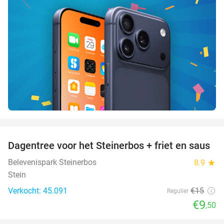
favorite_border
Dagentree voor het Steinerbos + friet en saus
37%
Belevenispark Steinerbos
8.9
star
Stein
Verkocht: 45.091
€15
Regulier
€9
,50
favorite_border