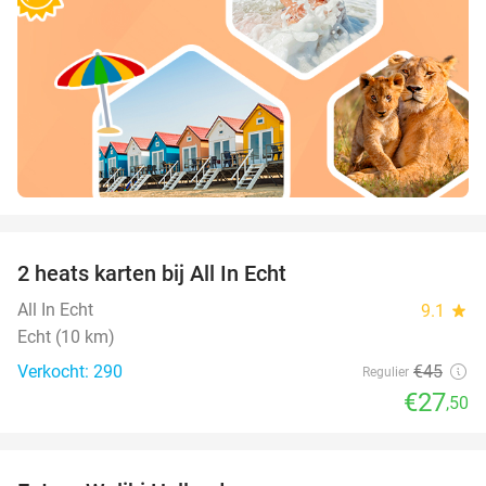
favorite_border
2 heats karten bij All In Echt
39%
All In Echt
9.1
star
Echt (10 km)
Verkocht: 290
€45
Regulier
€27
,50
favorite_border