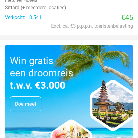
Fletcher Hotels
Sittard (+ meerdere locaties)
€45
Verkocht: 18.541
Excl. ca. €3 p.p.p.n. toeristenbelasting
Win gratis
een droomreis
t.w.v. €3.000
Doe mee!