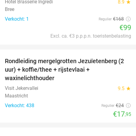
Hotel Brasserie Ingredi
8.9
star
Bree
Verkocht: 1
€168
Regulier
€99
Excl. ca. €3 p.p.p.n. toeristenbelasting
favorite_border
Rondleiding mergelgrotten Jezuïetenberg (2
25%
uur) + koffie/thee + rijstevlaai +
waxinelichthouder
Visit Jekervallei
9.5
star
Maastricht
Verkocht: 438
€24
Regulier
€17
,95
favorite_border