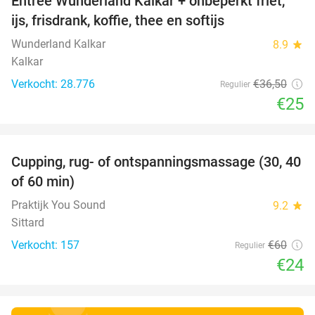
Entree Wunderland Kalkar + onbeperkt friet,
32%
ijs, frisdrank, koffie, thee en softijs
Wunderland Kalkar
8.9
star
Kalkar
Verkocht: 28.776
€36
,50
Regulier
€25
favorite_border
Cupping, rug- of ontspanningsmassage (30, 40
60%
of 60 min)
Praktijk You Sound
9.2
star
Sittard
Verkocht: 157
€60
Regulier
€24