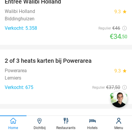
Entree Walibi Holland
25%
Walibi Holland
9.3
star
Biddinghuizen
Verkocht: 5.358
€46
Regulier
€34
,50
favorite_border
2 of 3 heats karten bij Powerarea
32%
Powerarea
9.3
star
Lemiers
Verkocht: 675
€37
,50
Regulier
€25
,50
favorite_border
Entree voor Ouwehands Dierenpark Rhenen
19%
Home
Dichtbij
Restaurants
Hotels
Menu
Ouwehands Dierenpark Rhenen
9.5
star