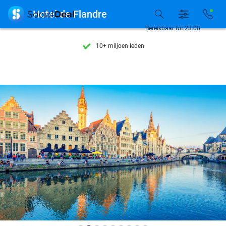
7 dagen per week beschikbaar

Hotel de Flandre
10+ miljoen leden
Bereikbaar tot 23:00
9,4
op basis van
206.441 reviews
Ontdek 15.000+ deals
7 dagen per week beschikbaar
10+ miljoen leden