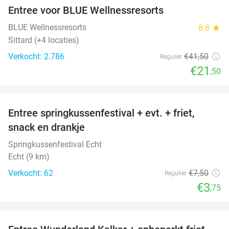
Entree voor BLUE Wellnessresorts
48%
BLUE Wellnessresorts
8.8
star
Sittard (+4 locaties)
Verkocht: 2.786
€41
,50
Regulier
€21
,50
favorite_border
Entree springkussenfestival + evt. + friet,
50%
snack en drankje
Springkussenfestival Echt
Echt (9 km)
Verkocht: 62
€7
,50
Regulier
€3
,75
favorite_border