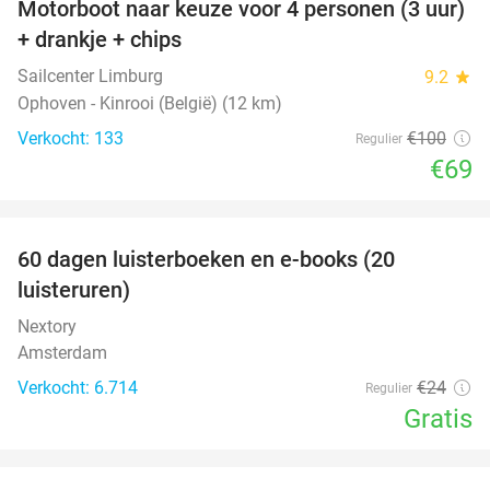
Motorboot naar keuze voor 4 personen (3 uur)
31%
+ drankje + chips
Sailcenter Limburg
9.2
star
Ophoven - Kinrooi (België) (12 km)
Verkocht: 133
€100
Regulier
€69
favorite_border
100%
60 dagen luisterboeken en e-books (20
luisteruren)
Nextory
Amsterdam
Verkocht: 6.714
€24
Regulier
Gratis
favorite_border