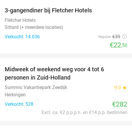
3-gangendiner bij Fletcher Hotels
42%
Fletcher Hotels
Sittard (+ meerdere locaties)
Verkocht: 14.036
€39
Regulier
€22
,50
favorite_border
Midweek of weekend weg voor 4 tot 6
personen in Zuid-Holland
Summio Vakantiepark Zeedijk
9.0
star
Herkingen
€282
Verkocht: 528
Excl. ca. €2 p.p.p.n. en €14 p.p. bedlinnen
favorite_border