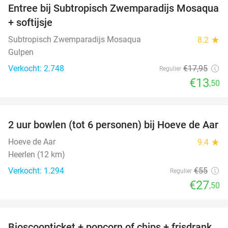
Entree bij Subtropisch Zwemparadijs Mosaqua
25%
+ softijsje
Subtropisch Zwemparadijs Mosaqua
8.2
star
Gulpen
Verkocht: 2.748
€17
,95
Regulier
€13
,50
favorite_border
2 uur bowlen (tot 6 personen) bij Hoeve de Aar
50%
Hoeve de Aar
9.4
star
Heerlen (12 km)
Verkocht: 1.294
€55
Regulier
€27
,50
favorite_border
Bioscoopticket + popcorn of chips + frisdrank