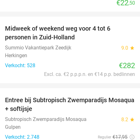
€22
,50
favorite_border
Midweek of weekend weg voor 4 tot 6
personen in Zuid-Holland
Summio Vakantiepark Zeedijk
9.0
star
Herkingen
€282
Verkocht: 528
Excl. ca. €2 p.p.p.n. en €14 p.p. bedlinnen
favorite_border
Entree bij Subtropisch Zwemparadijs Mosaqua
25%
+ softijsje
Subtropisch Zwemparadijs Mosaqua
8.2
star
Gulpen
Verkocht: 2.748
€17
,95
Regulier