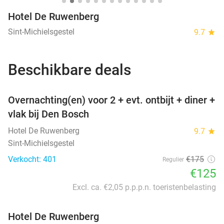
Hotel De Ruwenberg
Sint-Michielsgestel
9.7
star
Beschikbare deals
favorite_border
Overnachting(en) voor 2 + evt. ontbijt + diner +
vlak bij Den Bosch
Hotel De Ruwenberg
9.7
star
Sint-Michielsgestel
Verkocht: 401
€175
Regulier
€125
Excl. ca. €2,05 p.p.p.n. toeristenbelasting
Hotel De Ruwenberg