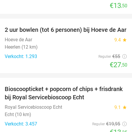
€13
,50
favorite_border
2 uur bowlen (tot 6 personen) bij Hoeve de Aar
50%
Hoeve de Aar
9.4
star
Heerlen (12 km)
Verkocht: 1.293
€55
Regulier
€27
,50
favorite_border
Bioscoopticket + popcorn of chips + frisdrank
34%
bij Royal Servicebioscoop Echt
Royal Servicebioscoop Echt
9.1
star
Echt (10 km)
Verkocht: 3.457
€19
,95
Regulier