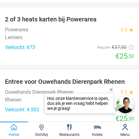
favorite_border
2 of 3 heats karten bij Powerarea
32%
Powerarea
9.3
star
Lemiers
Verkocht: 673
€37
,50
Regulier
€25
,50
favorite_border
Entree voor Ouwehands Dierenpark Rhenen
19%
Ouwehands Dierenpark Rhenen
9.5
star
Rhenen
Verkocht: 4.503
€31
,50
Regulier
€25
,50
favorite_border
Home
Dichtbij
Restaurants
Hotels
Menu