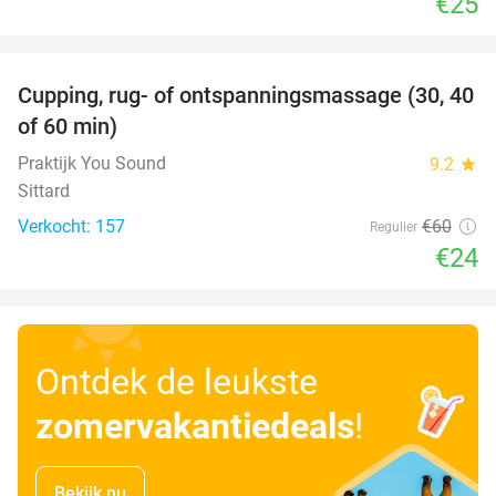
€25
favorite_border
Cupping, rug- of ontspanningsmassage (30, 40
60%
of 60 min)
Praktijk You Sound
9.2
star
Sittard
Verkocht: 157
€60
Regulier
€24
Ontdek de leukste
zomervakantiedeals
!
Bekijk nu