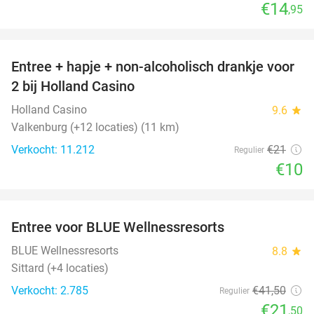
€14
,95
favorite_border
Entree + hapje + non-alcoholisch drankje voor
52%
2 bij Holland Casino
Holland Casino
9.6
star
Valkenburg (+12 locaties) (11 km)
Verkocht: 11.212
€21
Regulier
€10
favorite_border
Entree voor BLUE Wellnessresorts
48%
BLUE Wellnessresorts
8.8
star
Sittard (+4 locaties)
Verkocht: 2.785
€41
,50
Regulier
€21
,50