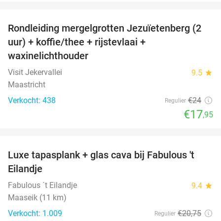
favorite_border
Rondleiding mergelgrotten Jezuïetenberg (2
25%
uur) + koffie/thee + rijstevlaai +
waxinelichthouder
Visit Jekervallei
9.5
star
Maastricht
Verkocht: 438
€24
Regulier
€17
,95
favorite_border
Luxe tapasplank + glas cava bij Fabulous 't
28%
Eilandje
Fabulous ´t Eilandje
9.4
star
Maaseik (11 km)
Verkocht: 1.009
€20
,75
Regulier