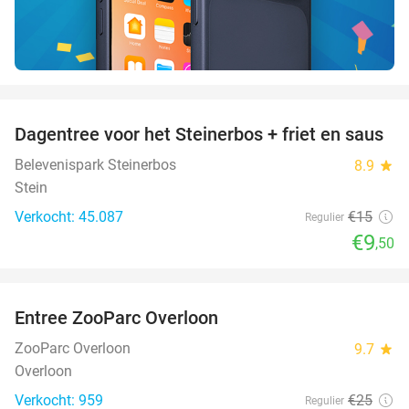
favorite_border
Dagentree voor het Steinerbos + friet en saus
37%
Belevenispark Steinerbos
8.9
star
Stein
Verkocht: 45.087
€15
Regulier
€9
,50
favorite_border
Entree ZooParc Overloon
34%
ZooParc Overloon
9.7
star
Overloon
Verkocht: 959
€25
Regulier