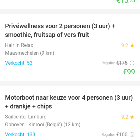
€13
,25
favorite_border
Privéwellness voor 2 personen (3 uur) +
43%
smoothie, fruitsap of vers fruit
Hair ´n Relax
9.2
star
Maasmechelen (9 km)
Verkocht: 53
€175
Regulier
€99
favorite_border
Motorboot naar keuze voor 4 personen (3 uur)
31%
+ drankje + chips
Sailcenter Limburg
9.2
star
Ophoven - Kinrooi (België) (12 km)
Verkocht: 133
€100
Regulier