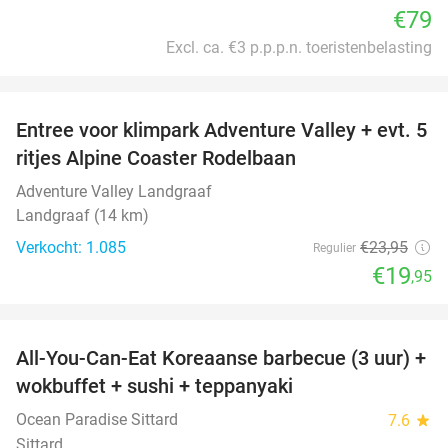
€79
Excl. ca. €3 p.p.p.n. toeristenbelasting
favorite_border
Entree voor klimpark Adventure Valley + evt. 5
17%
ritjes Alpine Coaster Rodelbaan
Adventure Valley Landgraaf
Landgraaf (14 km)
Verkocht: 1.085
€23
,95
Regulier
€19
,95
favorite_border
All-You-Can-Eat Koreaanse barbecue (3 uur) +
21%
wokbuffet + sushi + teppanyaki
Ocean Paradise Sittard
7.6
star
Sittard