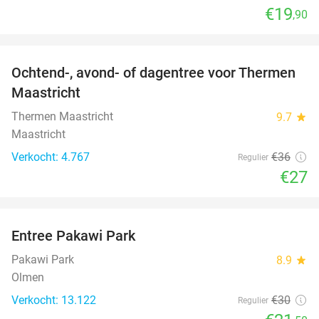
€19
,90
favorite_border
Ochtend-, avond- of dagentree voor Thermen
25%
Maastricht
Thermen Maastricht
9.7
star
Maastricht
Verkocht: 4.767
€36
Regulier
€27
favorite_border
Entree Pakawi Park
28%
Pakawi Park
8.9
star
Olmen
Verkocht: 13.122
€30
Regulier