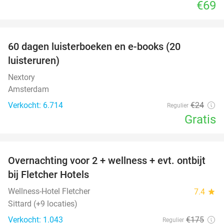
€69
favorite_border
100%
60 dagen luisterboeken en e-books (20
luisteruren)
Nextory
Amsterdam
Verkocht: 6.714
€24
Regulier
Gratis
favorite_border
Overnachting voor 2 + wellness + evt. ontbijt
55%
bij Fletcher Hotels
Wellness-Hotel Fletcher
7.4
star
Sittard (+9 locaties)
Verkocht: 1.043
€175
Regulier