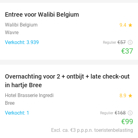
Entree voor Walibi Belgium
35%
Walibi Belgium
9.4
star
Wavre
Verkocht: 3.939
€57
Regulier
€37
favorite_border
Overnachting voor 2 + ontbijt + late check-out
41%
NEW
in hartje Bree
TODAY
Hotel Brasserie Ingredi
8.9
star
Bree
Verkocht: 1
€168
Regulier
€99
Excl. ca. €3 p.p.p.n. toeristenbelasting