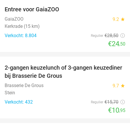
Entree voor GaiaZOO
14%
GaiaZOO
9.2
star
Kerkrade (15 km)
Verkocht: 8.804
€28
,50
Regulier
€24
,50
favorite_border
2-gangen keuzelunch of 3-gangen keuzediner
30%
bij Brasserie De Grous
Brasserie De Grous
9.7
star
Stein
Verkocht: 432
€15
,70
Regulier
€10
,95
favorite_border