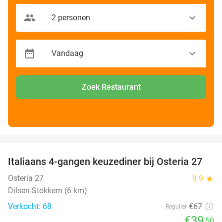
Zoek Restaurant
favorite_border
Italiaans 4-gangen keuzediner bij Osteria 27
41%
Osteria 27
9.9
star
Dilsen-Stokkem (6 km)
Verkocht: 68
€67
Regulier
€39
,50