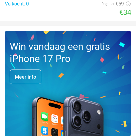
Verkocht: 0
€59
Regulier
€34
Win vandaag een gratis
iPhone 17 Pro
Meer info