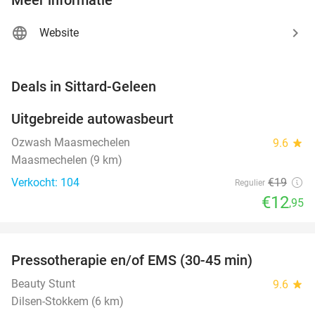
Website
favorite_border
Deals in Sittard-Geleen
Uitgebreide autowasbeurt
32%
NEW
TODAY
Ozwash Maasmechelen
9.6
star
Maasmechelen (9 km)
Verkocht: 104
€19
Regulier
€12
,95
favorite_border
Pressotherapie en/of EMS (30-45 min)
42%
NEW
TODAY
Beauty Stunt
9.6
star
Dilsen-Stokkem (6 km)