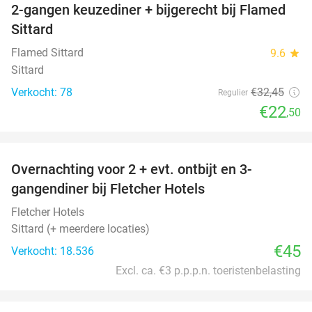
2-gangen keuzediner + bijgerecht bij Flamed
31%
Sittard
Flamed Sittard
9.6
star
Sittard
Verkocht: 78
€32
,45
Regulier
€22
,50
favorite_border
Overnachting voor 2 + evt. ontbijt en 3-
gangendiner bij Fletcher Hotels
Fletcher Hotels
Sittard (+ meerdere locaties)
€45
Verkocht: 18.536
Excl. ca. €3 p.p.p.n. toeristenbelasting