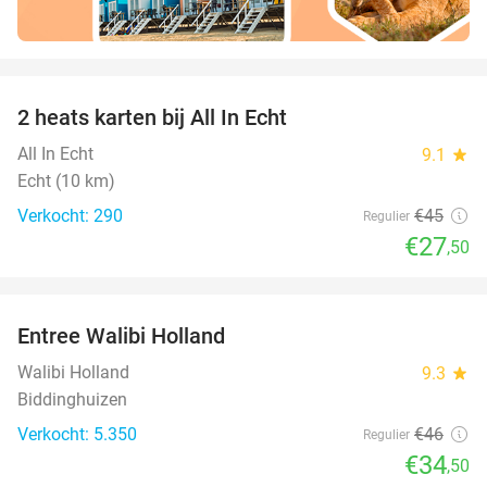
favorite_border
2 heats karten bij All In Echt
39%
All In Echt
9.1
star
Echt (10 km)
Verkocht: 290
€45
Regulier
€27
,50
favorite_border
Entree Walibi Holland
25%
Walibi Holland
9.3
star
Biddinghuizen
Verkocht: 5.350
€46
Regulier
€34
,50