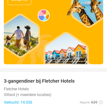
favorite_border
3-gangendiner bij Fletcher Hotels
42%
Fletcher Hotels
Sittard (+ meerdere locaties)
Verkocht: 14.036
€39
Regulier