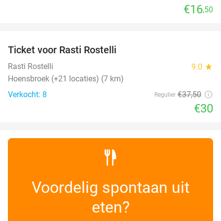
€16
,50
favorite_border
Ticket voor Rasti Rostelli
20%
NEW
TODAY
Rasti Rostelli
9.0
star
Hoensbroek (+21 locaties) (7 km)
Verkocht: 8
€37
,50
Regulier
€30
Voordelig spontaan uit
eten?