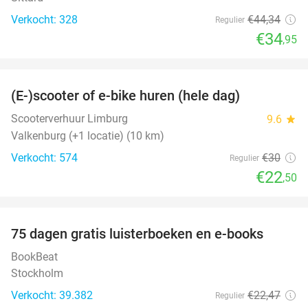
Verkocht: 328
€44
,34
Regulier
€34
,95
favorite_border
(E-)scooter of e-bike huren (hele dag)
25%
Scooterverhuur Limburg
9.6
star
Valkenburg (+1 locatie) (10 km)
Verkocht: 574
€30
Regulier
€22
,50
favorite_border
100%
75 dagen gratis luisterboeken en e-books
BookBeat
Stockholm
Verkocht: 39.382
€22
,47
Regulier