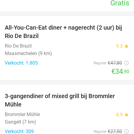
Gratis
favorite_border
All-You-Can-Eat diner + nagerecht (2 uur) bij
27%
Rio De Brazil
Rio De Brazil
9.3
star
Maasmechelen (9 km)
Verkocht: 1.805
€47
,80
Regulier
€34
,90
favorite_border
3-gangendiner of mixed grill bij Brommler
28%
Mühle
Brommler Mühle
8.9
star
Gangelt (7 km)
Verkocht: 309
€27
,50
Regulier