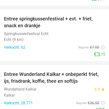
favorite_border
Entree springkussenfestival + evt. + friet,
50%
snack en drankje
Springkussenfestival Echt
Echt (9 km)
Verkocht: 62
€7
,50
Regulier
€3
,75
favorite_border
Entree Wunderland Kalkar + onbeperkt friet,
32%
ijs, frisdrank, koffie, thee en softijs
Wunderland Kalkar
8.9
star
Kalkar
Verkocht: 28.771
€36
,50
Regulier