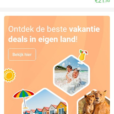
€21
,50
Ontdek de beste
vakantie
deals in eigen land
!
Bekijk hier