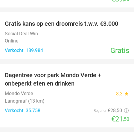
favorite_border
Gratis kans op een droomreis t.w.v. €3.000
Social Deal Win
Online
Gratis
Verkocht: 189.984
favorite_border
Dagentree voor park Mondo Verde +
25%
onbeperkt eten en drinken
Mondo Verde
8.3
star
Landgraaf (13 km)
Verkocht: 35.758
€28
,50
Regulier
€21
,50
favorite_border