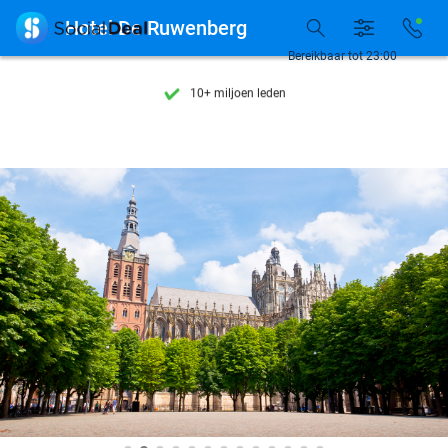
Ontdek 15.000+ deals

Hotel De Ruwenberg
7 dagen per week beschikbaar
Bereikbaar tot 23:00
10+ miljoen leden
9,4
op basis van
206.441 reviews
Ontdek 15.000+ deals
7 dagen per week beschikbaar
10+ miljoen leden