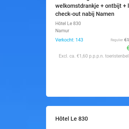
welkomstdrankje + ontbijt + 
check-out nabij Namen
Hôtel Le 830
Namur
Verkocht: 143
€
Regulier
Excl. ca. €1,60 p.p.p.n. toeristenbe
Hôtel Le 830