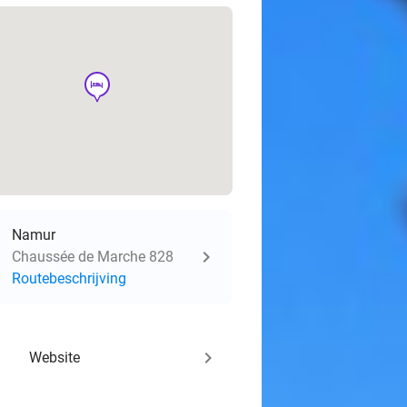
hotel
Namur
Chaussée de Marche 828
Routebeschrijving
keyboard_arrow_right
Website