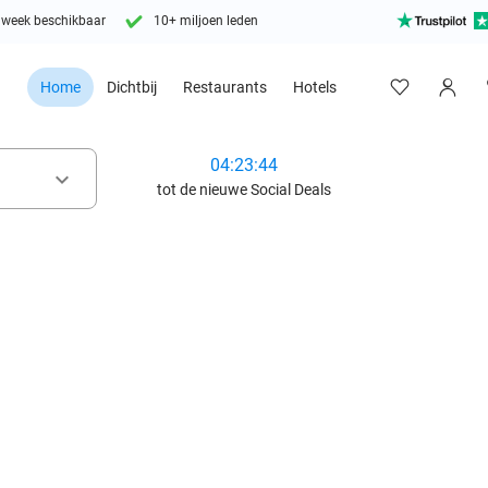
 week beschikbaar
10+ miljoen leden
Home
Dichtbij
Restaurants
Hotels
04:23:42
keyboard_arrow_down
tot de nieuwe Social Deals
favorite_border