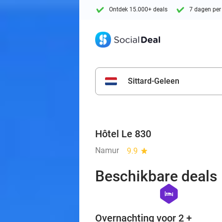
Ontdek 15.000+ deals
7 dagen per
Sittard-Geleen
Hôtel Le 830
Namur
9.9
star
Beschikbare deals
hexagon
hotel
Overnachting voor 2 +