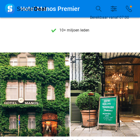
Ontdek 15.000+ deals

Hotel Manos Premier
7 dagen per week beschikbaar
Bereikbaar vanaf 07:00
10+ miljoen leden
9,4
op basis van
205.975 reviews
Ontdek 15.000+ deals
7 dagen per week beschikbaar
10+ miljoen leden