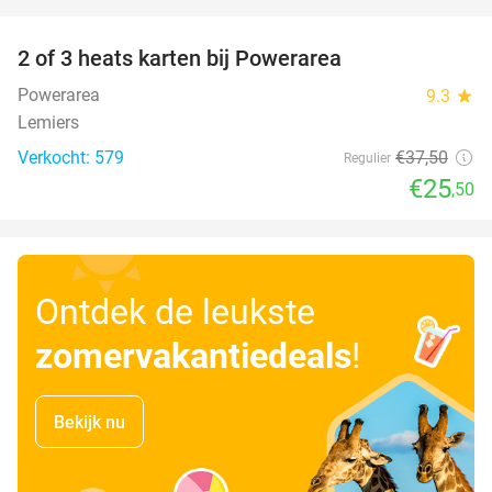
favorite_border
2 of 3 heats karten bij Powerarea
32%
Powerarea
9.3
star
Lemiers
Verkocht: 579
€37
,50
Regulier
€25
,50
Ontdek de leukste
zomervakantiedeals
!
Bekijk nu