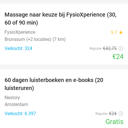
favorite_border
Massage naar keuze bij FysioXperience (30,
44%
60 of 90 min)
FysioXperience
9.7
star
Brunssum (+2 locaties) (7 km)
Verkocht: 324
€42
,75
Regulier
€24
favorite_border
100%
60 dagen luisterboeken en e-books (20
luisteruren)
Nextory
Amsterdam
Verkocht: 6.397
€24
Regulier
Gratis