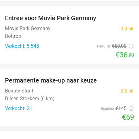
favorite_border
Entree voor Movie Park Germany
38%
Movie Park Germany
9.4
star
Bottrop
Verkocht: 5.545
€59
,90
Regulier
€36
,90
favorite_border
Permanente make-up naar keuze
52%
Beauty Stunt
9.6
star
Dilsen-Stokkem (6 km)
Verkocht: 21
€145
Regulier
€69
favorite_border