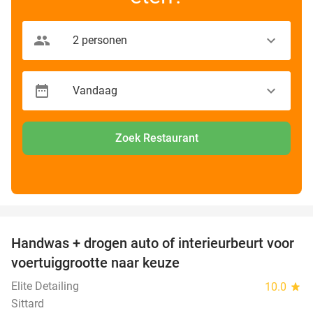
Zoek Restaurant
favorite_border
Handwas + drogen auto of interieurbeurt voor
53%
voertuiggrootte naar keuze
Elite Detailing
10.0
star
Sittard