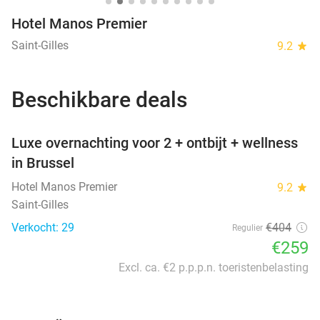
Hotel Manos Premier
Saint-Gilles
9.2
star
Beschikbare deals
favorite_border
Luxe overnachting voor 2 + ontbijt + wellness
in Brussel
Hotel Manos Premier
9.2
star
Saint-Gilles
Verkocht: 29
€404
Regulier
€259
Excl. ca. €2 p.p.p.n. toeristenbelasting
favorite_border