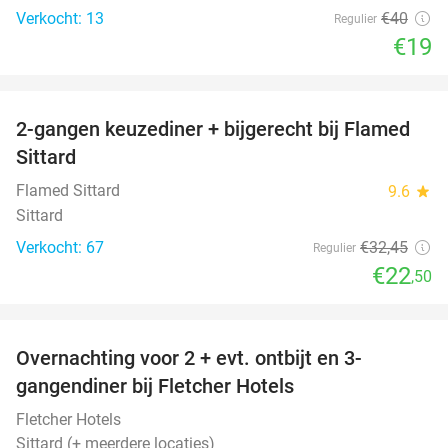
Verkocht: 13
€40
Regulier
€19
favorite_border
2-gangen keuzediner + bijgerecht bij Flamed
31%
Sittard
Flamed Sittard
9.6
star
Sittard
Verkocht: 67
€32
,45
Regulier
€22
,50
favorite_border
Overnachting voor 2 + evt. ontbijt en 3-
gangendiner bij Fletcher Hotels
Fletcher Hotels
Sittard (+ meerdere locaties)