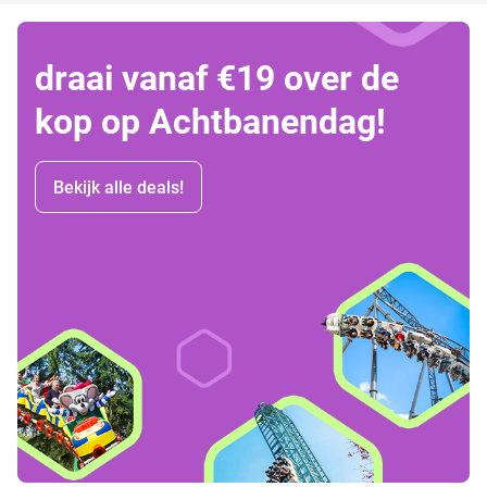
draai vanaf €19 over de
kop op Achtbanendag!
Bekijk alle deals!