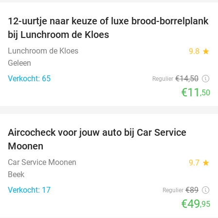
12-uurtje naar keuze of luxe brood-borrelplank
21%
bij Lunchroom de Kloes
Lunchroom de Kloes
9.8
star
Geleen
Verkocht: 65
€14
,50
Regulier
€11
,50
favorite_border
Aircocheck voor jouw auto bij Car Service
44%
Moonen
Car Service Moonen
9.7
star
Beek
Verkocht: 17
€89
Regulier
€49
,95