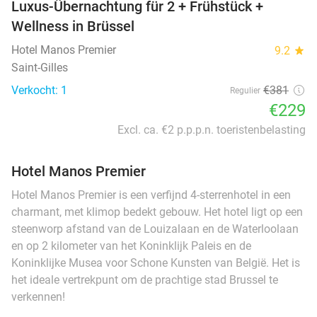
Luxus-Übernachtung für 2 + Frühstück +
Wellness in Brüssel
Hotel Manos Premier
9.2
star
Saint-Gilles
Verkocht: 1
€381
Regulier
€229
Excl. ca. €2 p.p.p.n. toeristenbelasting
Hotel Manos Premier
Hotel Manos Premier is een verfijnd 4-sterrenhotel in een
charmant, met klimop bedekt gebouw. Het hotel ligt op een
steenworp afstand van de Louizalaan en de Waterloolaan
en op 2 kilometer van het Koninklijk Paleis en de
Koninklijke Musea voor Schone Kunsten van België. Het is
het ideale vertrekpunt om de prachtige stad Brussel te
verkennen!