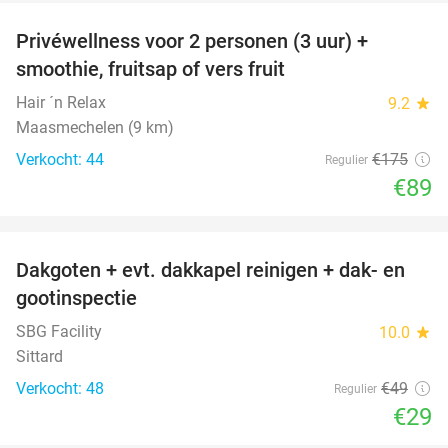
Privéwellness voor 2 personen (3 uur) +
49%
smoothie, fruitsap of vers fruit
Hair ´n Relax
9.2
star
Maasmechelen (9 km)
Verkocht: 44
€175
Regulier
€89
favorite_border
Dakgoten + evt. dakkapel reinigen + dak- en
41%
gootinspectie
SBG Facility
10.0
star
Sittard
Verkocht: 48
€49
Regulier
€29