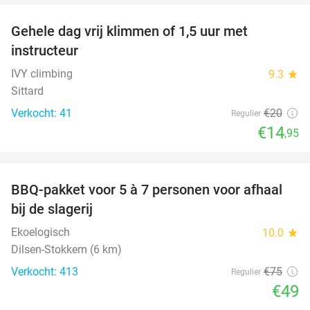
Gehele dag vrij klimmen of 1,5 uur met
25%
instructeur
IVY climbing
9.3
star
Sittard
Verkocht: 41
€20
Regulier
€14
,95
favorite_border
BBQ-pakket voor 5 à 7 personen voor afhaal
35%
bij de slagerij
Ekoelogisch
10.0
star
Dilsen-Stokkem (6 km)
Verkocht: 413
€75
Regulier
€49