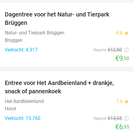
Dagentree voor het Natur- und Tierpark
24%
Brüggen
Natur- und Tierpark Brüggen
8.8
star
Brüggen
Verkocht: 4.317
€12
,50
Regulier
€9
,50
favorite_border
Entree voor Het Aardbeienland + drankje,
47%
snack of pannenkoek
Het Aardbeienland
7.8
star
Horst
Verkocht: 15.760
€13
,05
Regulier
€6
,95