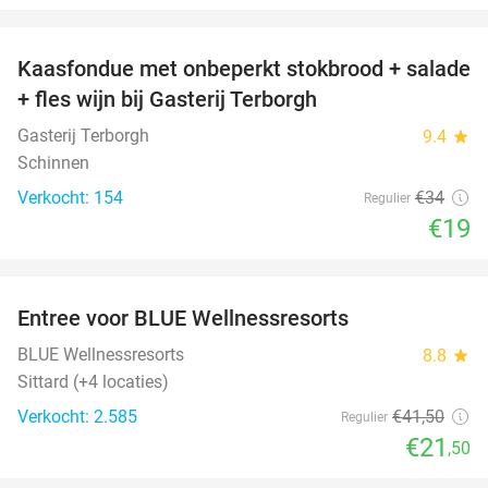
favorite_border
Kaasfondue met onbeperkt stokbrood + salade
44%
+ fles wijn bij Gasterij Terborgh
Gasterij Terborgh
9.4
star
Schinnen
Verkocht: 154
€34
Regulier
€19
favorite_border
Entree voor BLUE Wellnessresorts
48%
BLUE Wellnessresorts
8.8
star
Sittard (+4 locaties)
Verkocht: 2.585
€41
,50
Regulier
€21
,50