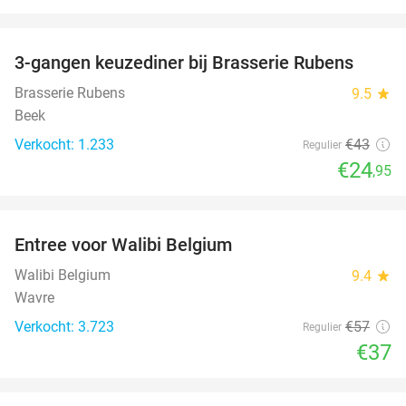
favorite_border
3-gangen keuzediner bij Brasserie Rubens
42%
Brasserie Rubens
9.5
star
Beek
Verkocht: 1.233
€43
Regulier
€24
,95
favorite_border
Entree voor Walibi Belgium
35%
Walibi Belgium
9.4
star
Wavre
Verkocht: 3.723
€57
Regulier
€37
favorite_border