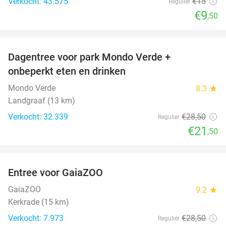
Verkocht: 43.575
€15
Regulier
€9
,50
favorite_border
Dagentree voor park Mondo Verde +
25%
onbeperkt eten en drinken
Mondo Verde
8.3
star
Landgraaf (13 km)
Verkocht: 32.339
€28
,50
Regulier
€21
,50
favorite_border
Entree voor GaiaZOO
14%
GaiaZOO
9.2
star
Kerkrade (15 km)
Verkocht: 7.973
€28
,50
Regulier