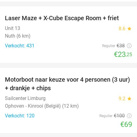
favorite_border
Laser Maze + X-Cube Escape Room + friet
39%
Unit 13
8.6
star
Nuth (6 km)
Verkocht: 431
€38
Regulier
€23
,25
favorite_border
Motorboot naar keuze voor 4 personen (3 uur)
31%
+ drankje + chips
Sailcenter Limburg
9.2
star
Ophoven - Kinrooi (België) (12 km)
Verkocht: 120
€100
Regulier
€69
favorite_border