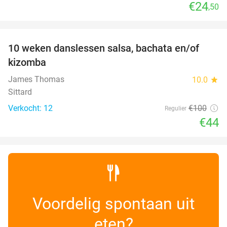
€24
,50
favorite_border
10 weken danslessen salsa, bachata en/of
56%
kizomba
James Thomas
10.0
star
Sittard
Verkocht: 12
€100
Regulier
€44
Voordelig spontaan uit
eten?