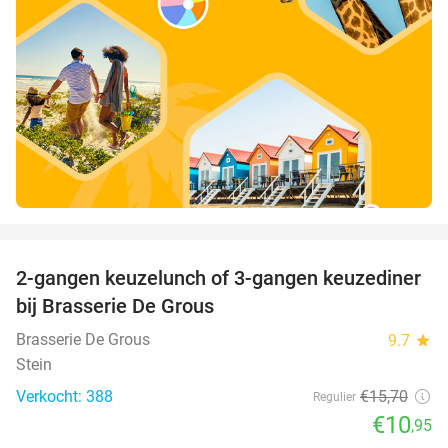
favorite_border
2-gangen keuzelunch of 3-gangen keuzediner
30%
bij Brasserie De Grous
Brasserie De Grous
9.7
star
Stein
Verkocht: 388
€15
,70
Regulier
€10
,95