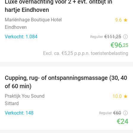
Luxe overnachting voor 2 + evt. ontbijt in
14%
hartje Eindhoven
Mariënhage Boutique Hotel
9.6
star
Eindhoven
Verkocht: 1.084
€111
,25
Regulier
€96
,25
Excl. ca. €5,25 p.p.p.n. toeristenbelasting
favorite_border
Cupping, rug- of ontspanningsmassage (30, 40
60%
of 60 min)
Praktijk You Sound
10.0
star
Sittard
Verkocht: 148
€60
Regulier
€24
favorite_border