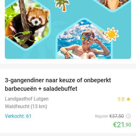
favorite_border
3-gangendiner naar keuze of onbeperkt
42%
barbecueën + saladebuffet
Landgasthof Lutgen
9.8
star
Waldfeucht (13 km)
Verkocht: 61
€37
,50
Regulier
€21
,90
favorite_border