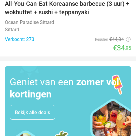
All-You-Can-Eat Koreaanse barbecue (3 uur) +
21%
wokbuffet + sushi + teppanyaki
Ocean Paradise Sittard
Sittard
Verkocht: 273
€44
,34
Regulier
€34
,95
Geniet van een
zomer vol
kortingen
Bekijk alle deals