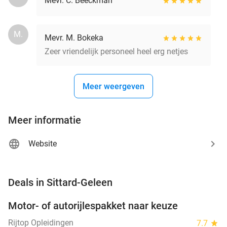
Mevr. C. Beeckman
M.
Mevr. M. Bokeka
Zeer vriendelijk personeel heel erg netjes
Meer weergeven
Meer informatie
Website
favorite_border
Deals in Sittard-Geleen
Motor- of autorijlespakket naar keuze
72%
Rijtop Opleidingen
7.7
star