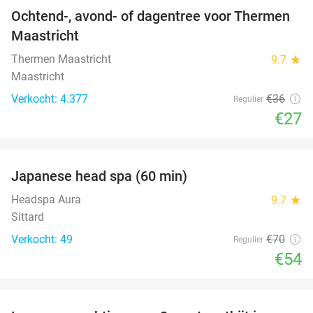
Ochtend-, avond- of dagentree voor Thermen
25%
Maastricht
Thermen Maastricht
9.7
star
Maastricht
Verkocht: 4.377
€36
Regulier
€27
favorite_border
Japanese head spa (60 min)
23%
Headspa Aura
9.7
star
Sittard
Verkocht: 49
€70
Regulier
€54
favorite_border