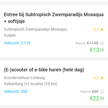
favorite_border
Entree bij Subtropisch Zwemparadijs Mosaqua
25%
+ softijsje
Subtropisch Zwemparadijs Mosaqua
8.2
star
Gulpen
Verkocht: 2.119
€17
,95
Regulier
€13
,50
favorite_border
(E-)scooter of e-bike huren (hele dag)
25%
Scooterverhuur Limburg
9.6
star
Valkenburg (+1 locatie) (10 km)
Verkocht: 558
€30
Regulier
€22
,50