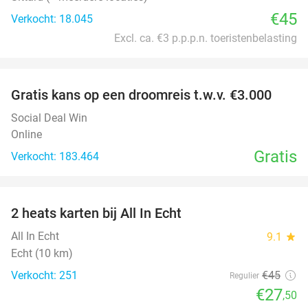
€45
Verkocht: 18.045
Excl. ca. €3 p.p.p.n. toeristenbelasting
favorite_border
Gratis kans op een droomreis t.w.v. €3.000
Social Deal Win
Online
Gratis
Verkocht: 183.464
favorite_border
2 heats karten bij All In Echt
39%
All In Echt
9.1
star
Echt (10 km)
Verkocht: 251
€45
Regulier
€27
,50