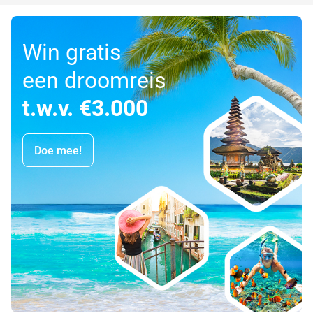
Win gratis
een droomreis
t.w.v. €3.000
Doe mee!