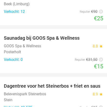
Beek (Limburg)
Verkocht: 12
€90
Regulier
€25
favorite_border
Saunadag bij GOOS Spa & Wellness
52%
NEW
TODAY
GOOS Spa & Wellness
8.8
star
Posterholt
Verkocht: 0
€31
,50
Regulier
€15
favorite_border
Dagentree voor het Steinerbos + friet en saus
37%
Belevenispark Steinerbos
8.9
star
Stein