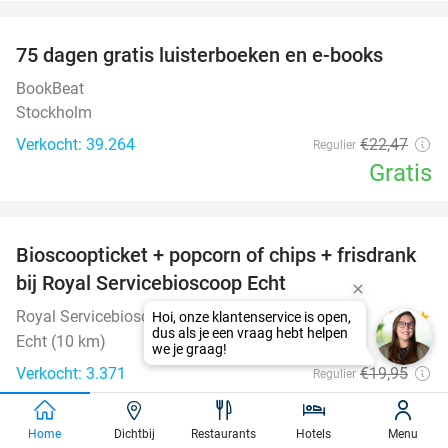
favorite_border
100%
75 dagen gratis luisterboeken en e-books
BookBeat
Stockholm
Verkocht: 39.264
€22
,47
Regulier
Gratis
favorite_border
Bioscoopticket + popcorn of chips + frisdrank
34%
bij Royal Servicebioscoop Echt
Royal Servicebioscoop Echt
9.1
star
Echt (10 km)
Verkocht: 3.371
€19
,95
Regulier
€13
,25
favorite_border
Home
Dichtbij
Restaurants
Hotels
Menu