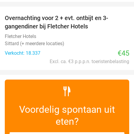
favorite_border
Overnachting voor 2 + evt. ontbijt en 3-
gangendiner bij Fletcher Hotels
Fletcher Hotels
Sittard (+ meerdere locaties)
€45
Verkocht: 18.337
Excl. ca. €3 p.p.p.n. toeristenbelasting
Voordelig spontaan uit
eten?