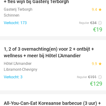
+ fles wijn bij Gasterij Terborgh
Gasterij Terborgh
9.4
star
Schinnen
Verkocht: 173
€34
Regulier
€19
favorite_border
1, 2 of 3 overnachting(en) voor 2 + ontbijt +
32%
NEW
wellness + meer bij Hôtel L'Amandier
TODAY
Hôtel L'Amandier
9.9
star
Libramont-Chevigny
Verkocht: 3
€191
Regulier
€129
favorite_border
All-You-Can-Eat Koreaanse barbecue (3 uur) +
21%