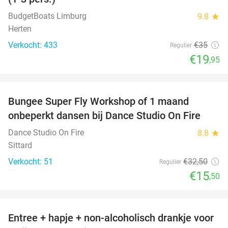
BudgetBoats Limburg
9.8
star
Herten
Verkocht: 433
€35
Regulier
€19
,95
favorite_border
Bungee Super Fly Workshop of 1 maand
52%
onbeperkt dansen bij Dance Studio On Fire
Dance Studio On Fire
8.8
star
Sittard
Verkocht: 51
€32
,50
Regulier
€15
,50
favorite_border
Entree + hapje + non-alcoholisch drankje voor
52%