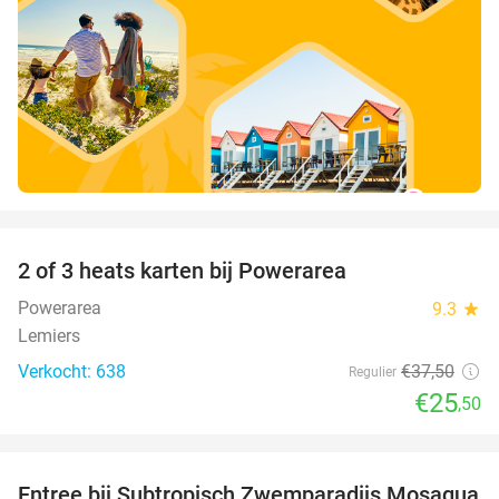
favorite_border
2 of 3 heats karten bij Powerarea
32%
Powerarea
9.3
star
Lemiers
Verkocht: 638
€37
,50
Regulier
€25
,50
favorite_border
Entree bij Subtropisch Zwemparadijs Mosaqua