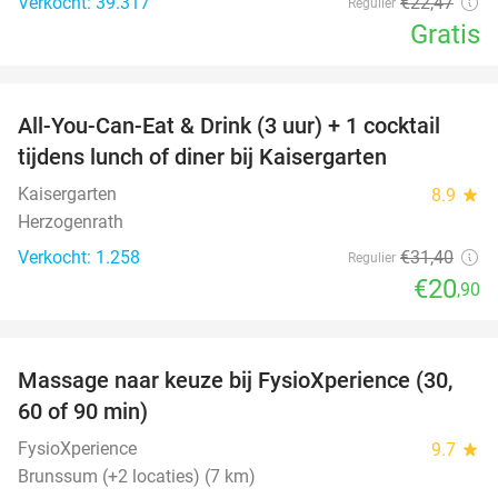
Verkocht: 39.317
€22
,47
Regulier
Gratis
favorite_border
All-You-Can-Eat & Drink (3 uur) + 1 cocktail
33%
tijdens lunch of diner bij Kaisergarten
Kaisergarten
8.9
star
Herzogenrath
Verkocht: 1.258
€31
,40
Regulier
€20
,90
favorite_border
Massage naar keuze bij FysioXperience (30,
44%
60 of 90 min)
FysioXperience
9.7
star
Brunssum (+2 locaties) (7 km)