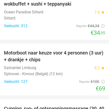
wokbuffet + sushi + teppanyaki
Ocean Paradise Sittard
7.6
star
Sittard
Verkocht: 312
€44
,34
Regulier
€34
,95
favorite_border
Motorboot naar keuze voor 4 personen (3 uur)
31%
+ drankje + chips
Sailcenter Limburg
9.2
star
Ophoven - Kinrooi (België) (12 km)
Verkocht: 127
€100
Regulier
€69
favorite_border
Cupping, rug- of ontspanningsmassage (30, 40