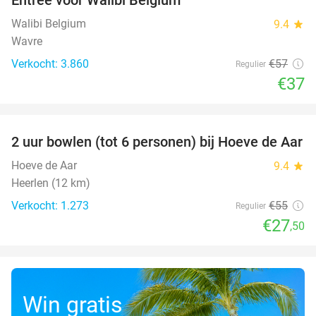
35%
Walibi Belgium
9.4
star
Wavre
Verkocht: 3.860
€57
Regulier
€37
favorite_border
2 uur bowlen (tot 6 personen) bij Hoeve de Aar
50%
Hoeve de Aar
9.4
star
Heerlen (12 km)
Verkocht: 1.273
€55
Regulier
€27
,50
Win gratis