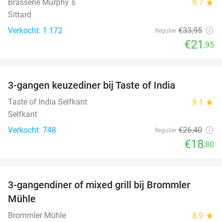
Brasserie Murphy´s
9.7
star
Sittard
Verkocht: 1.172
€33
,95
Regulier
€21
,95
favorite_border
3-gangen keuzediner bij Taste of India
29%
Taste of India Selfkant
9.1
star
Selfkant
Verkocht: 748
€26
,40
Regulier
€18
,80
favorite_border
3-gangendiner of mixed grill bij Brommler
28%
Mühle
Brommler Mühle
8.9
star