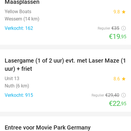
Maasplassen
Yellow Boats
9.8
star
Wessem (14 km)
Verkocht: 162
€35
Regulier
€19
,95
favorite_border
Lasergame (1 of 2 uur) evt. met Laser Maze (1
22%
uur) + friet
Unit 13
8.6
star
Nuth (6 km)
Verkocht: 915
€29
,40
Regulier
€22
,95
favorite_border
Entree voor Movie Park Germany
38%