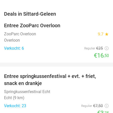
favorite_border
Deals in Sittard-Geleen
Entree ZooParc Overloon
34%
NEW
TODAY
ZooParc Overloon
9.7
star
Overloon
Verkocht: 6
€25
Regulier
€16
,50
favorite_border
Entree springkussenfestival + evt. + friet,
50%
NEW
snack en drankje
TODAY
Springkussenfestival Echt
Echt (9 km)
Verkocht: 23
€7
,50
Regulier
€3