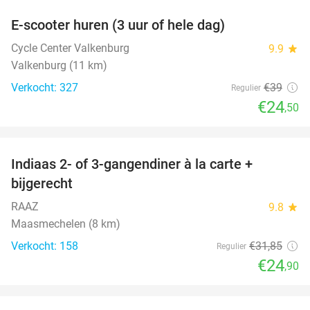
E-scooter huren (3 uur of hele dag)
37%
Cycle Center Valkenburg
9.9
star
Valkenburg (11 km)
Verkocht: 327
€39
Regulier
€24
,50
favorite_border
Indiaas 2- of 3-gangendiner à la carte +
22%
bijgerecht
RAAZ
9.8
star
Maasmechelen (8 km)
Verkocht: 158
€31
,85
Regulier
€24
,90
favorite_border