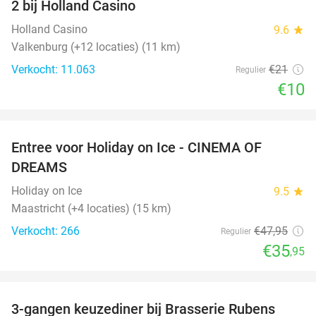
2 bij Holland Casino
Holland Casino
9.6
star
Valkenburg (+12 locaties) (11 km)
Verkocht: 11.063
€21
Regulier
€10
favorite_border
Entree voor Holiday on Ice - CINEMA OF
25%
DREAMS
Holiday on Ice
9.5
star
Maastricht (+4 locaties) (15 km)
Verkocht: 266
€47
,95
Regulier
€35
,95
favorite_border
3-gangen keuzediner bij Brasserie Rubens
42%