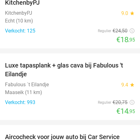
KitchenbyPJ
KitchenbyPJ
9.0
star
Echt (10 km)
Verkocht: 125
€24
,50
Regulier
€18
,95
favorite_border
Luxe tapasplank + glas cava bij Fabulous 't
28%
Eilandje
Fabulous ´t Eilandje
9.4
star
Maaseik (11 km)
Verkocht: 993
€20
,75
Regulier
€14
,95
favorite_border
Aircocheck voor jouw auto bij Car Service
44%