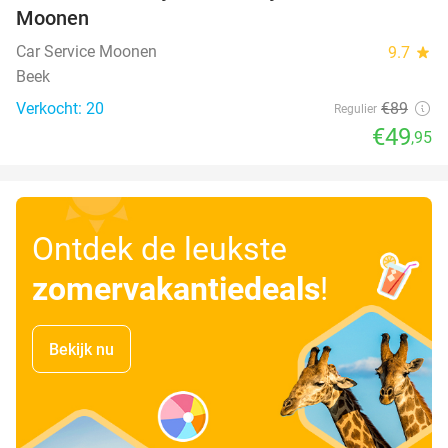
Moonen
Car Service Moonen
9.7
star
Beek
Verkocht: 20
€89
Regulier
€49
,95
Ontdek de leukste
zomervakantiedeals
!
Bekijk nu