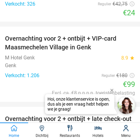
Verkocht: 326
€42
,75
Regulier
€24
favorite_border
Overnachting voor 2 + ontbijt + VIP-card
45%
Maasmechelen Village in Genk
M Hotel Genk
8.9
star
Genk
Verkocht: 1.206
€180
Regulier
€99
Excl. ca. €8 p.p.p.n. toeristenbelasting
favorite_border
Overnachting voor 2 + ontbijt + late check-out
51%
OF early check-in + evt. parkeren in Antwerpen
Home
Dichtbij
Restaurants
Hotels
Menu
Hotel Jamingo Antwerpen
9.4
star