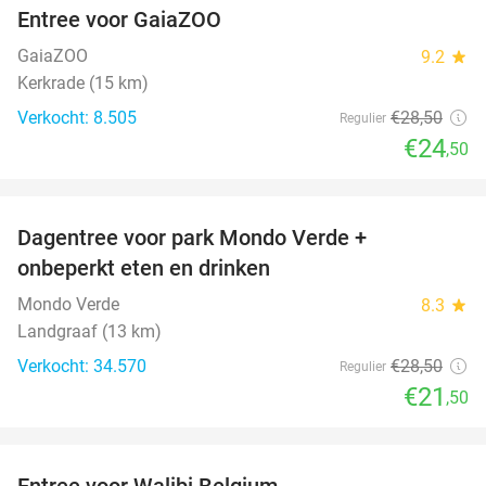
Entree voor GaiaZOO
14%
GaiaZOO
9.2
star
Kerkrade (15 km)
Verkocht: 8.505
€28
,50
Regulier
€24
,50
favorite_border
Dagentree voor park Mondo Verde +
25%
onbeperkt eten en drinken
Mondo Verde
8.3
star
Landgraaf (13 km)
Verkocht: 34.570
€28
,50
Regulier
€21
,50
favorite_border
Entree voor Walibi Belgium