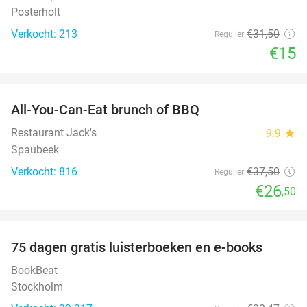
Posterholt
Verkocht: 213
€31
,50
Regulier
€15
favorite_border
All-You-Can-Eat brunch of BBQ
29%
Restaurant Jack's
9.9
star
Spaubeek
Verkocht: 816
€37
,50
Regulier
€26
,50
favorite_border
100%
75 dagen gratis luisterboeken en e-books
BookBeat
Stockholm