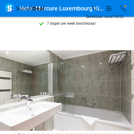
Ontdek 15.000+ deals

Hotel Mercure Luxembourg Kikuoka Golf & Spa
7 dagen per week beschikbaar
Bereikbaar vanaf 08:00
10+ miljoen leden
9,4
op basis van
206.262 reviews
Ontdek 15.000+ deals
7 dagen per week beschikbaar
10+ miljoen leden