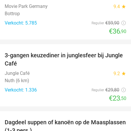
Movie Park Germany
9.4
star
Bottrop
Verkocht: 5.785
€59
,90
Regulier
€36
,90
favorite_border
3-gangen keuzediner in junglesfeer bij Jungle
21%
Café
Jungle Café
9.2
star
Nuth (6 km)
Verkocht: 1.336
€29
,80
Regulier
€23
,50
favorite_border
Dagdeel suppen of kanoën op de Maasplassen
43%
(1-3 pers.)