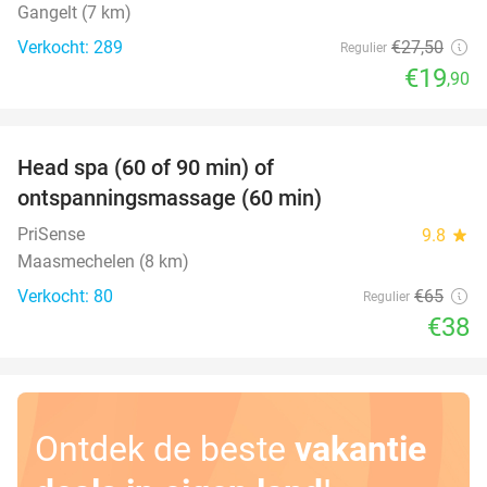
Gangelt (7 km)
Verkocht: 289
€27
,50
Regulier
€19
,90
favorite_border
Head spa (60 of 90 min) of
42%
ontspanningsmassage (60 min)
PriSense
9.8
star
Maasmechelen (8 km)
Verkocht: 80
€65
Regulier
€38
Ontdek de beste
vakantie