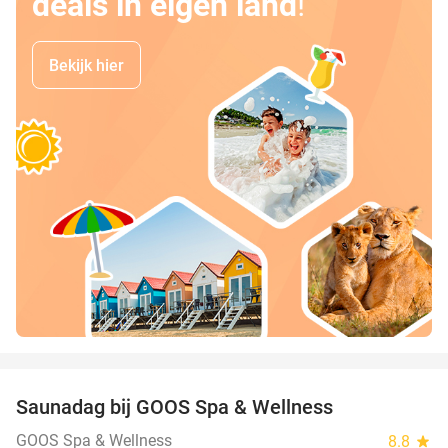
deals in eigen land
!
Bekijk hier
favorite_border
Saunadag bij GOOS Spa & Wellness
52%
GOOS Spa & Wellness
8.8
star