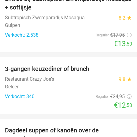
25%
+ softijsje
Subtropisch Zwemparadijs Mosaqua
8.2
star
Gulpen
Verkocht: 2.538
€17
,95
Regulier
€13
,50
favorite_border
3-gangen keuzediner of brunch
50%
Restaurant Crazy Joe's
9.8
star
Geleen
Verkocht: 340
€24
,95
Regulier
€12
,50
favorite_border
Dagdeel suppen of kanoën over de
43%