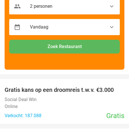
Zoek Restaurant
favorite_border
Gratis kans op een droomreis t.w.v. €3.000
Social Deal Win
Online
Gratis
Verkocht: 187.088
favorite_border