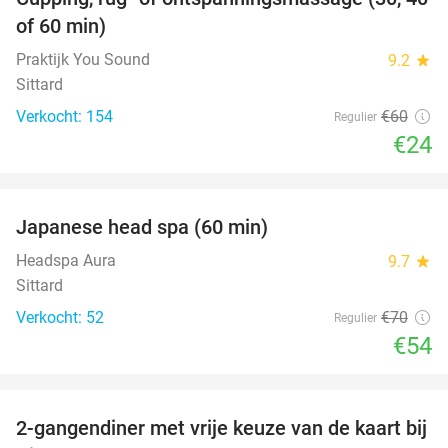
60%
of 60 min)
Praktijk You Sound
9.2
star
Sittard
Verkocht: 154
€60
Regulier
€24
favorite_border
Japanese head spa (60 min)
23%
Headspa Aura
9.7
star
Sittard
Verkocht: 52
€70
Regulier
€54
favorite_border
2-gangendiner met vrije keuze van de kaart bij
23%