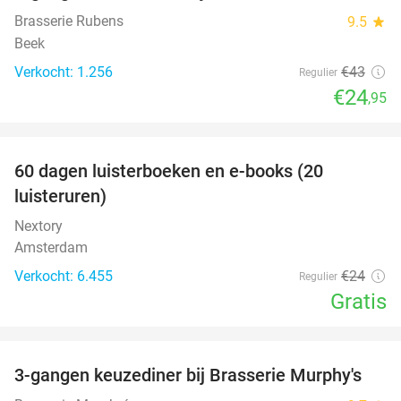
Brasserie Rubens
9.5
star
Beek
Verkocht: 1.256
€43
Regulier
€24
,95
favorite_border
100%
60 dagen luisterboeken en e-books (20
luisteruren)
Nextory
Amsterdam
Verkocht: 6.455
€24
Regulier
Gratis
favorite_border
3-gangen keuzediner bij Brasserie Murphy's
35%