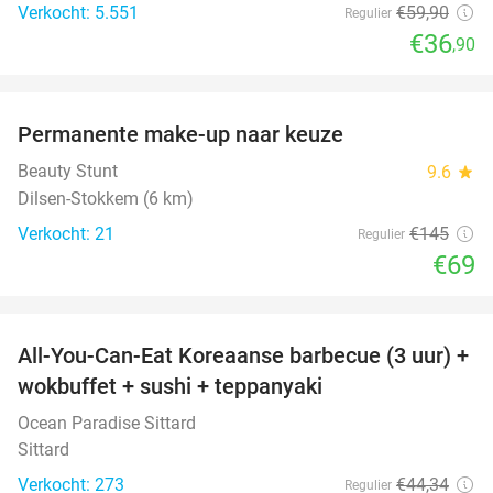
Verkocht: 5.551
€59
,90
Regulier
€36
,90
favorite_border
Permanente make-up naar keuze
52%
Beauty Stunt
9.6
star
Dilsen-Stokkem (6 km)
Verkocht: 21
€145
Regulier
€69
favorite_border
All-You-Can-Eat Koreaanse barbecue (3 uur) +
21%
wokbuffet + sushi + teppanyaki
Ocean Paradise Sittard
Sittard
Verkocht: 273
€44
,34
Regulier