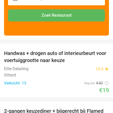
Zoek Restaurant
favorite_border
Handwas + drogen auto of interieurbeurt voor
53%
voertuiggrootte naar keuze
Elite Detailing
10.0
star
Sittard
Verkocht: 13
€40
Regulier
€19
favorite_border
2-gangen keuzediner + bijgerecht bij Flamed
31%