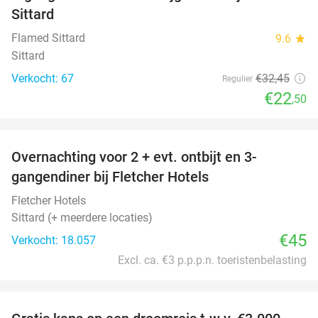
Sittard
Flamed Sittard
9.6
star
Sittard
Verkocht: 67
€32
,45
Regulier
€22
,50
favorite_border
Overnachting voor 2 + evt. ontbijt en 3-
gangendiner bij Fletcher Hotels
Fletcher Hotels
Sittard (+ meerdere locaties)
€45
Verkocht: 18.057
Excl. ca. €3 p.p.p.n. toeristenbelasting
favorite_border