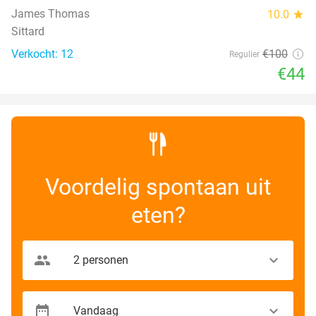
James Thomas
10.0
star
Sittard
Verkocht: 12
€100
Regulier
€44
Voordelig spontaan uit
eten?