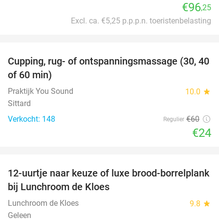
€96
,25
Excl. ca. €5,25 p.p.p.n. toeristenbelasting
favorite_border
Cupping, rug- of ontspanningsmassage (30, 40
60%
of 60 min)
Praktijk You Sound
10.0
star
Sittard
Verkocht: 148
€60
Regulier
€24
favorite_border
12-uurtje naar keuze of luxe brood-borrelplank
21%
bij Lunchroom de Kloes
Lunchroom de Kloes
9.8
star
Geleen