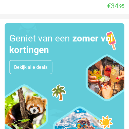
€34
,95
Geniet van een
zomer vol
kortingen
Bekijk alle deals