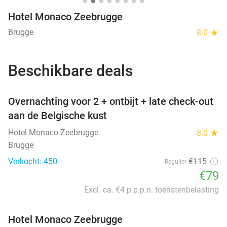
Hotel Monaco Zeebrugge
Brugge
8.0
star
Beschikbare deals
favorite_border
Overnachting voor 2 + ontbijt + late check-out
aan de Belgische kust
Hotel Monaco Zeebrugge
8.0
star
Brugge
Verkocht: 450
€115
Regulier
€79
Excl. ca. €4 p.p.p.n. toeristenbelasting
Hotel Monaco Zeebrugge