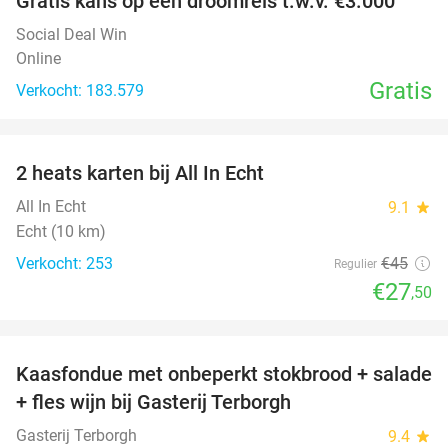
Gratis kans op een droomreis t.w.v. €3.000
Social Deal Win
Online
Gratis
Verkocht: 183.579
favorite_border
2 heats karten bij All In Echt
39%
All In Echt
9.1
star
Echt (10 km)
Verkocht: 253
€45
Regulier
€27
,50
favorite_border
Kaasfondue met onbeperkt stokbrood + salade
44%
+ fles wijn bij Gasterij Terborgh
Gasterij Terborgh
9.4
star