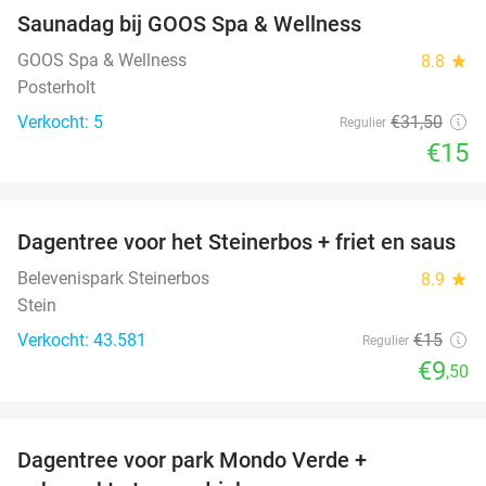
Saunadag bij GOOS Spa & Wellness
52%
NEW
TODAY
GOOS Spa & Wellness
8.8
star
Posterholt
Verkocht: 5
€31
,50
Regulier
€15
favorite_border
Dagentree voor het Steinerbos + friet en saus
37%
Belevenispark Steinerbos
8.9
star
Stein
Verkocht: 43.581
€15
Regulier
€9
,50
favorite_border
Dagentree voor park Mondo Verde +
25%