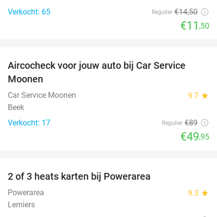
Verkocht: 65
€14
,50
Regulier
€11
,50
favorite_border
Aircocheck voor jouw auto bij Car Service
44%
Moonen
Car Service Moonen
9.7
star
Beek
Verkocht: 17
€89
Regulier
€49
,95
favorite_border
2 of 3 heats karten bij Powerarea
32%
Powerarea
9.3
star
Lemiers