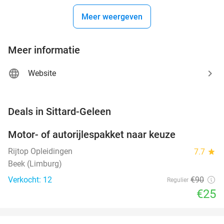
Meer weergeven
Meer informatie
Website
favorite_border
Deals in Sittard-Geleen
Motor- of autorijlespakket naar keuze
72%
Rijtop Opleidingen
7.7
star
Beek (Limburg)
Verkocht: 12
€90
Regulier
€25
favorite_border