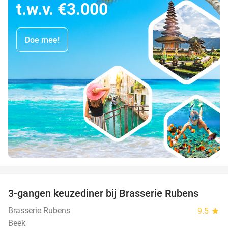
t.w.v. €3.000
Doe mee!
favorite_border
3-gangen keuzediner bij Brasserie Rubens
42%
Brasserie Rubens
9.5
star
Beek