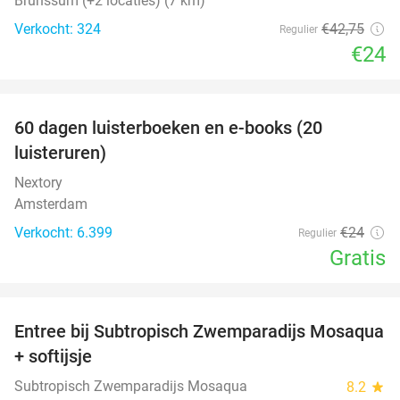
Brunssum (+2 locaties) (7 km)
Verkocht: 324
€42
,75
Regulier
€24
favorite_border
100%
60 dagen luisterboeken en e-books (20
luisteruren)
Nextory
Amsterdam
Verkocht: 6.399
€24
Regulier
Gratis
favorite_border
Entree bij Subtropisch Zwemparadijs Mosaqua
25%
+ softijsje
Subtropisch Zwemparadijs Mosaqua
8.2
star