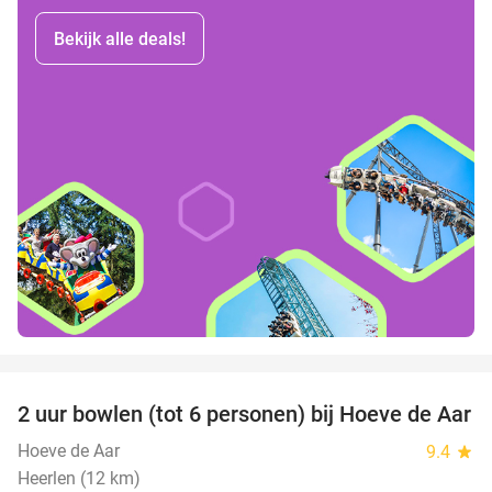
Bekijk alle deals!
favorite_border
2 uur bowlen (tot 6 personen) bij Hoeve de Aar
50%
Hoeve de Aar
9.4
star
Heerlen (12 km)