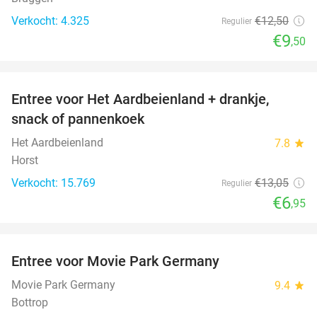
Verkocht: 4.325
€12
,50
Regulier
€9
,50
favorite_border
Entree voor Het Aardbeienland + drankje,
47%
snack of pannenkoek
Het Aardbeienland
7.8
star
Horst
Verkocht: 15.769
€13
,05
Regulier
€6
,95
favorite_border
Entree voor Movie Park Germany
38%
Movie Park Germany
9.4
star
Bottrop