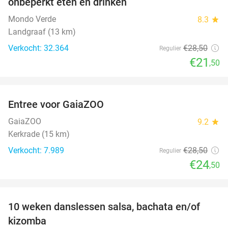
onbeperkt eten en drinken
Mondo Verde
8.3
star
Landgraaf (13 km)
Verkocht: 32.364
€28
,50
Regulier
€21
,50
favorite_border
Entree voor GaiaZOO
14%
GaiaZOO
9.2
star
Kerkrade (15 km)
Verkocht: 7.989
€28
,50
Regulier
€24
,50
favorite_border
10 weken danslessen salsa, bachata en/of
56%
kizomba