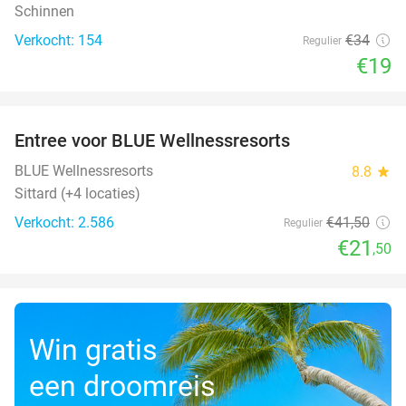
Schinnen
Verkocht: 154
€34
Regulier
€19
favorite_border
Entree voor BLUE Wellnessresorts
48%
BLUE Wellnessresorts
8.8
star
Sittard (+4 locaties)
Verkocht: 2.586
€41
,50
Regulier
€21
,50
Win gratis
een droomreis