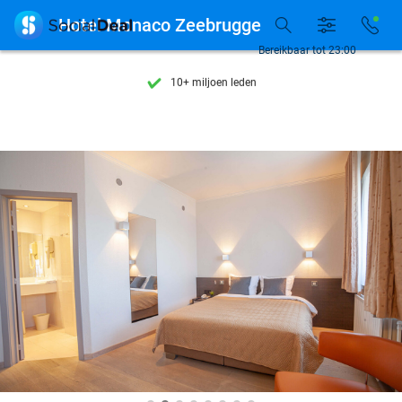
Ontdek 15.000+ deals

Hotel Monaco Zeebrugge
7 dagen per week beschikbaar
Bereikbaar tot 23:00
10+ miljoen leden
9,4
op basis van
205.983 reviews
Ontdek 15.000+ deals
7 dagen per week beschikbaar
10+ miljoen leden