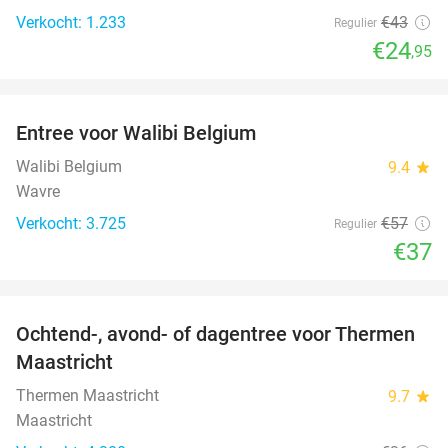
Verkocht: 1.233
€43
Regulier
€24
,95
favorite_border
Entree voor Walibi Belgium
35%
Walibi Belgium
9.4
star
Wavre
Verkocht: 3.725
€57
Regulier
€37
favorite_border
Ochtend-, avond- of dagentree voor Thermen
25%
Maastricht
Thermen Maastricht
9.7
star
Maastricht