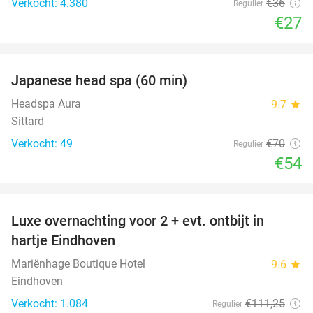
Verkocht: 4.380
€36
Regulier
€27
favorite_border
Japanese head spa (60 min)
23%
Headspa Aura
9.7
star
Sittard
Verkocht: 49
€70
Regulier
€54
favorite_border
Luxe overnachting voor 2 + evt. ontbijt in
14%
hartje Eindhoven
Mariënhage Boutique Hotel
9.6
star
Eindhoven
Verkocht: 1.084
€111
,25
Regulier