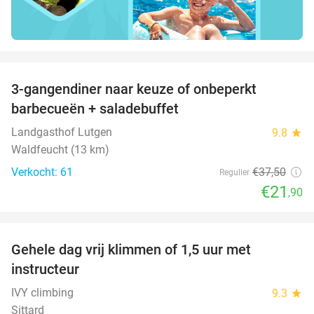
favorite_border
3-gangendiner naar keuze of onbeperkt
42%
barbecueën + saladebuffet
Landgasthof Lutgen
9.8
star
Waldfeucht (13 km)
Verkocht: 61
€37
,50
Regulier
€21
,90
favorite_border
Gehele dag vrij klimmen of 1,5 uur met
25%
instructeur
IVY climbing
9.3
star
Sittard