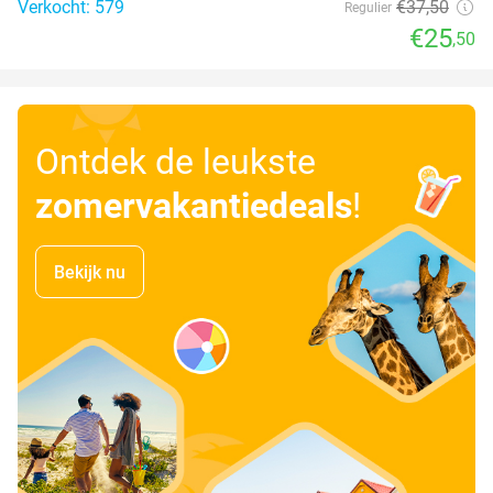
Verkocht: 579
€37
,50
Regulier
€25
,50
Ontdek de leukste
zomervakantiedeals
!
Bekijk nu