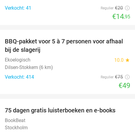
Verkocht: 41
€20
Regulier
€14
,95
favorite_border
BBQ-pakket voor 5 à 7 personen voor afhaal
35%
bij de slagerij
Ekoelogisch
10.0
star
Dilsen-Stokkem (6 km)
Verkocht: 414
€75
Regulier
€49
favorite_border
100%
75 dagen gratis luisterboeken en e-books
BookBeat
Stockholm