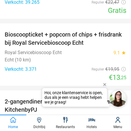
Verkocht: 39.265
€22
,47
Regulier
Gratis
favorite_border
Bioscoopticket + popcorn of chips + frisdrank
34%
bij Royal Servicebioscoop Echt
Royal Servicebioscoop Echt
9.1
star
Echt (10 km)
Verkocht: 3.371
€19
,95
Regulier
€13
,25
favorite_border
2-gangendiner met vrije keuze van de kaart bij
23%
KitchenbyPJ
KitchenbyPJ
9.0
star
Echt (10 km)
Home
Dichtbij
Restaurants
Hotels
Menu