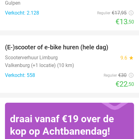
Gulpen
Verkocht: 2.128
€17
,95
Regulier
€13
,50
favorite_border
(E-)scooter of e-bike huren (hele dag)
25%
Scooterverhuur Limburg
9.6
star
Valkenburg (+1 locatie) (10 km)
Verkocht: 558
€30
Regulier
€22
,50
draai vanaf €19 over de
kop op Achtbanendag!