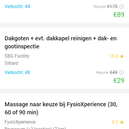
Verkocht: 44
€175
Regulier
€89
favorite_border
Dakgoten + evt. dakkapel reinigen + dak- en
41%
gootinspectie
SBG Facility
10.0
star
Sittard
Verkocht: 48
€49
Regulier
€29
favorite_border
Massage naar keuze bij FysioXperience (30,
44%
60 of 90 min)
FysioXperience
9.7
star