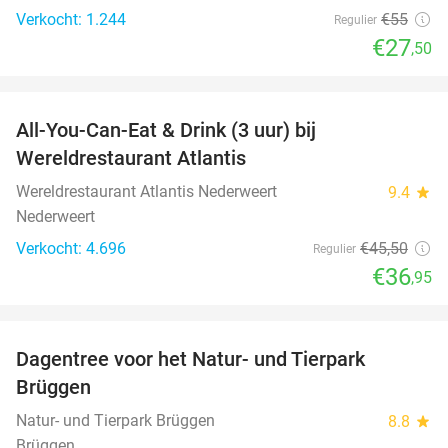
Verkocht: 1.244
€55
Regulier
€27
,50
favorite_border
All-You-Can-Eat & Drink (3 uur) bij
19%
Wereldrestaurant Atlantis
Wereldrestaurant Atlantis Nederweert
9.4
star
Nederweert
Verkocht: 4.696
€45
,50
Regulier
€36
,95
favorite_border
Dagentree voor het Natur- und Tierpark
24%
Brüggen
Natur- und Tierpark Brüggen
8.8
star
Brüggen