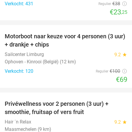
Verkocht: 431
€38
Regulier
€23
,25
favorite_border
Motorboot naar keuze voor 4 personen (3 uur)
31%
+ drankje + chips
Sailcenter Limburg
9.2
star
Ophoven - Kinrooi (België) (12 km)
Verkocht: 120
€100
Regulier
€69
favorite_border
Privéwellness voor 2 personen (3 uur) +
49%
smoothie, fruitsap of vers fruit
Hair ´n Relax
9.2
star
Maasmechelen (9 km)