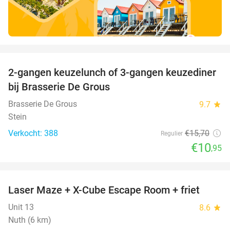
favorite_border
2-gangen keuzelunch of 3-gangen keuzediner
30%
bij Brasserie De Grous
Brasserie De Grous
9.7
star
Stein
Verkocht: 388
€15
,70
Regulier
€10
,95
favorite_border
Laser Maze + X-Cube Escape Room + friet
39%
Unit 13
8.6
star
Nuth (6 km)