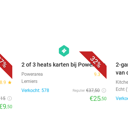
favorite_border
favorite_border
hexagon
events
7%
32%
os +
2 of 3 heats karten bij Powerarea
2-ga
van 
Powerarea
9.3
star
Lemiers
Kitch
8.9
star
Echt 
Verkocht: 578
€37
,50
Regulier
€25
€15
Verko
,50
€9
,50