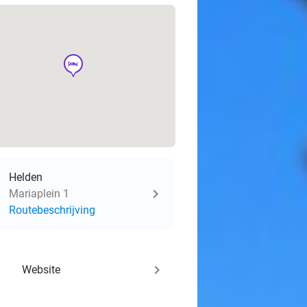
hotel
Helden
Mariaplein 1
Routebeschrijving
keyboard_arrow_right
Website