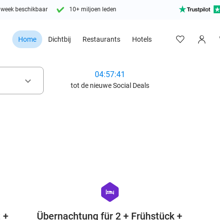
 week beschikbaar
10+ miljoen leden
Home
Dichtbij
Restaurants
Hotels
04:57:39
keyboard_arrow_down
tot de nieuwe Social Deals
favorite_border
favorite_border
hexagon
hotel
 +
Übernachtung für 2 + Frühstück +