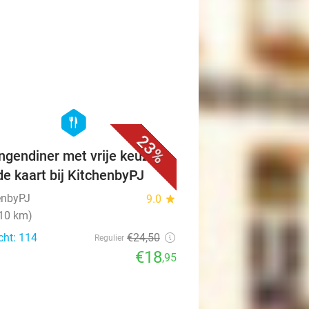
favorite_border
hexagon
food
23%
ngendiner met vrije keuze
de kaart bij KitchenbyPJ
enbyPJ
9.0
star
(10 km)
cht: 114
€24
,50
Regulier
€18
,95