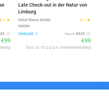
se
Late Check-out in der Natur von
Limburg
Hotel Nieuw Antiek
8.7
star
8.7
star
Helden
131
Verkocht: 1
€131
Regulier
€99
€99
lasting
Excl. ca. €2 p.p.p.n. toeristenbelasting