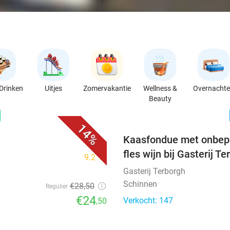
Drinken
Uitjes
Zomervakantie
Wellness &
Overnacht
Beauty
favorite_border
n
14%
Kaasfondue met onbepe
fles wijn bij Gasterij T
9.2
star
Gasterij Terborgh
Schinnen
€28
,50
Regulier
€24
Verkocht: 147
,50