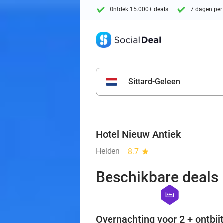
Ontdek 15.000+ deals
7 dagen per
Sittard-Geleen
Hotel Nieuw Antiek
Helden
8.7
star
Beschikbare deals
hexagon
hotel
Overnachting voor 2 + ontbijt