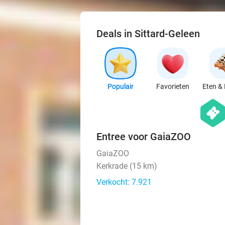
Deals in Sittard-Geleen
Populair
Favorieten
Eten & 
hexago
events
Entree voor GaiaZOO
GaiaZOO
Kerkrade (15 km)
Verkocht: 7.921