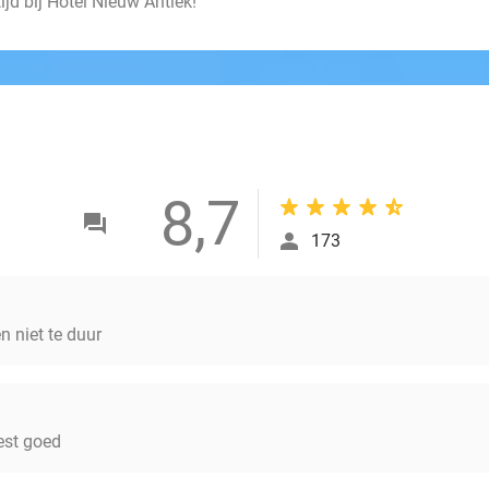
ijd bij Hotel Nieuw Antiek!
8,7
173
en niet te duur
est goed