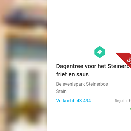
hexagon
events
3
Dagentree voor het Steinerb
friet en saus
Belevenispark Steinerbos
Stein
Verkocht: 43.494
Regulier