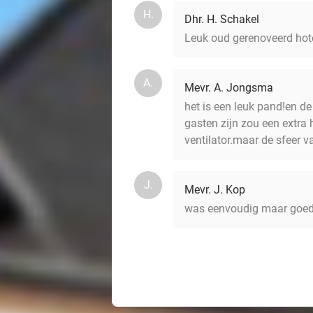
H.
Dhr. H. Schakel
Leuk oud gerenoveerd hotel
A.
Mevr. A. Jongsma
het is een leuk pand!en de 
gasten zijn zou een extra 
ventilator.maar de sfeer va
J.
Mevr. J. Kop
was eenvoudig maar goed s