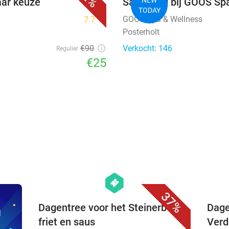
aar keuze
Saunadag bij GOOS Sp
TODAY
GOOS Spa & Wellness
7.7
star
Posterholt
€90
Verkocht: 146
Regulier
€25
favorite_border
hexagon
events
37%
n
Dagentree voor het Steinerbos +
Dage
friet en saus
Verd