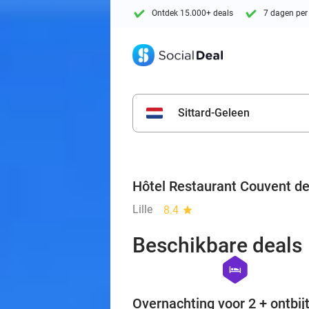
Ontdek 15.000+ deals
7 dagen per
Sittard-Geleen
Hôtel Restaurant Couvent d
Lille
8.4
star
Beschikbare deals
hexagon
hotel
Overnachting voor 2 + ontbijt