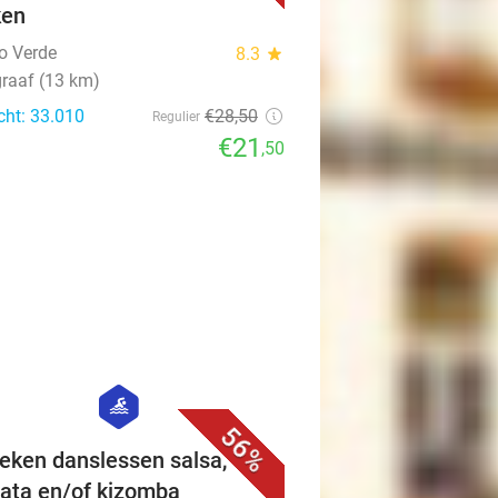
ken
o Verde
8.3
star
raaf (13 km)
cht: 33.010
€28
,50
Regulier
€21
,50
favorite_border
hexagon
sport
56%
eken danslessen salsa,
ata en/of kizomba