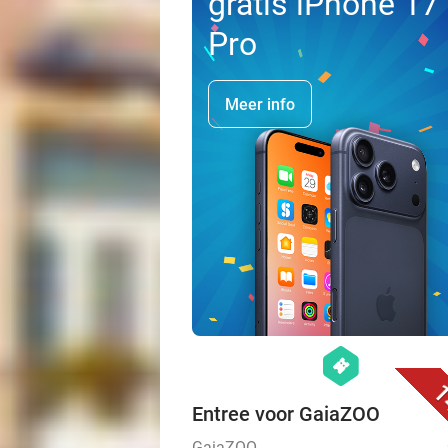
gratis iPhone 17
Pro
Meer info
hexagon
events
1
Entree voor GaiaZOO
GaiaZOO