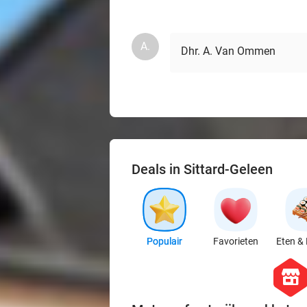
A.
Dhr. A. Van Ommen
Deals in Sittard-Geleen
Populair
Favorieten
Eten & 
hexago
store