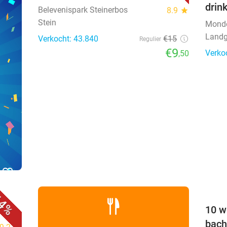
drin
Belevenispark Steinerbos
8.9
star
Stein
Mond
Landg
Verkocht: 43.840
€15
Regulier
€9
Verko
,50
favorite_border
4%
10 w
bach
star