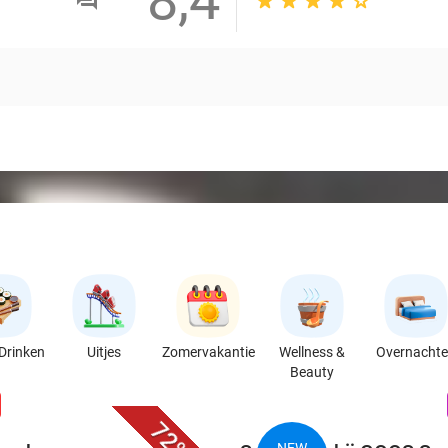
Drinken
Uitjes
Zomervakantie
Wellness &
Overnacht
Beauty
favorite_border
n
72%
NEW