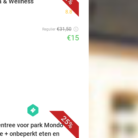
a & Wellness
8.8
star
€31
,50
Regulier
€15
favorite_border
hexagon
events
25%
ntree voor park Mondo
e + onbeperkt eten en