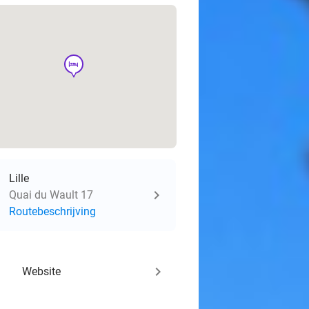
hotel
Lille
Quai du Wault 17
Routebeschrijving
keyboard_arrow_right
Website