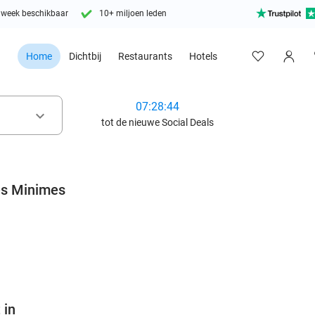
 week beschikbaar
10+ miljoen leden
Home
Dichtbij
Restaurants
Hotels
07:28:43
keyboard_arrow_down
tot de nieuwe Social Deals
es Minimes
favorite_border
 in