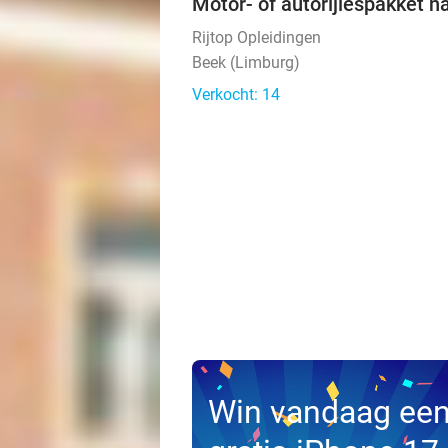
Motor- of autorijlespakket n
Rijtop Opleidingen
Beek (Limburg)
Verkocht: 14
Win vandaag ee