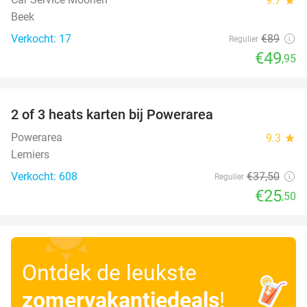
9.7
Beek
Verkocht: 17
€89
Regulier
€49
,95
favorite_border
2 of 3 heats karten bij Powerarea
32%
Powerarea
9.3
star
Lemiers
Verkocht: 608
€37
,50
Regulier
€25
,50
Ontdek de leukste
zomervakantiedeals
!