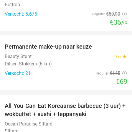
Bottrop
Verkocht: 5.675
€59
,90
Regulier
€36
,90
favorite_border
Permanente make-up naar keuze
52%
Beauty Stunt
9.6
star
Dilsen-Stokkem (6 km)
Verkocht: 21
€145
Regulier
€69
favorite_border
All-You-Can-Eat Koreaanse barbecue (3 uur) +
21%
wokbuffet + sushi + teppanyaki
Ocean Paradise Sittard
Sittard