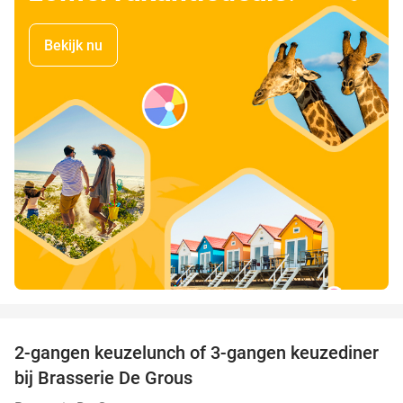
Bekijk nu
favorite_border
2-gangen keuzelunch of 3-gangen keuzediner
30%
bij Brasserie De Grous