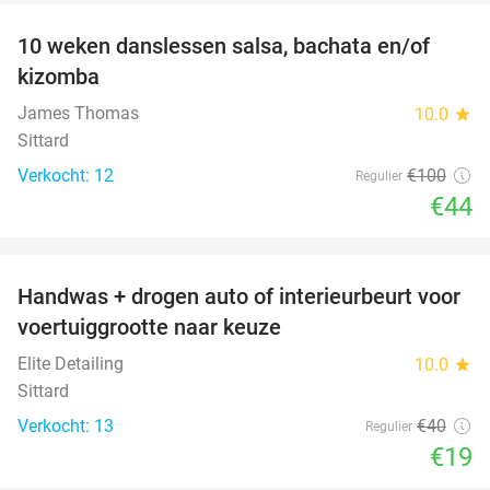
10 weken danslessen salsa, bachata en/of
56%
kizomba
James Thomas
10.0
star
Sittard
Verkocht: 12
€100
Regulier
€44
favorite_border
Handwas + drogen auto of interieurbeurt voor
53%
voertuiggrootte naar keuze
Elite Detailing
10.0
star
Sittard
Verkocht: 13
€40
Regulier
€19