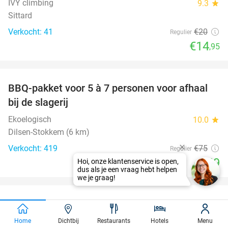
IVY climbing
9.3
star
Sittard
Verkocht: 41
€20
Regulier
€14
,95
favorite_border
BBQ-pakket voor 5 à 7 personen voor afhaal
35%
bij de slagerij
Ekoelogisch
10.0
star
Dilsen-Stokkem (6 km)
Verkocht: 419
€75
Regulier
€49
favorite_border
100%
75 dagen gratis luisterboeken en e-books
BookBeat
Home
Dichtbij
Restaurants
Hotels
Menu