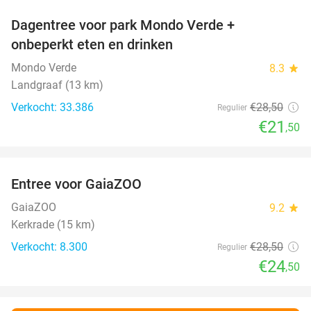
Dagentree voor park Mondo Verde +
25%
onbeperkt eten en drinken
Mondo Verde
8.3
star
Landgraaf (13 km)
Verkocht: 33.386
€28
,50
Regulier
€21
,50
favorite_border
Entree voor GaiaZOO
14%
GaiaZOO
9.2
star
Kerkrade (15 km)
Verkocht: 8.300
€28
,50
Regulier
€24
,50