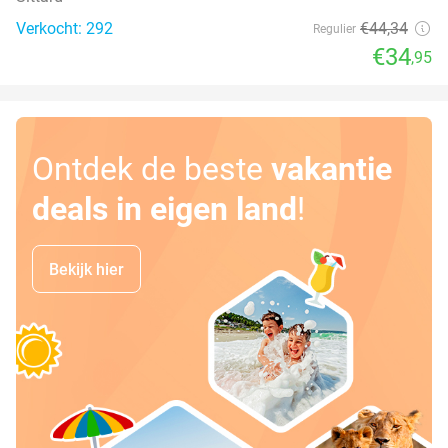
Verkocht: 292
€44
,34
Regulier
€34
,95
Ontdek de beste
vakantie
deals in eigen land
!
Bekijk hier