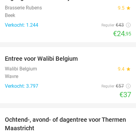
Brasserie Rubens
9.5
star
Beek
Verkocht: 1.244
€43
Regulier
€24
,95
favorite_border
Entree voor Walibi Belgium
35%
Walibi Belgium
9.4
star
Wavre
Verkocht: 3.797
€57
Regulier
€37
favorite_border
Ochtend-, avond- of dagentree voor Thermen
25%
Maastricht