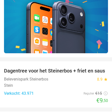
favorite_border
Dagentree voor het Steinerbos + friet en saus
37%
Belevenispark Steinerbos
8.9
star
Stein
Verkocht: 43.971
€15
Regulier
€9
,50
favorite_border