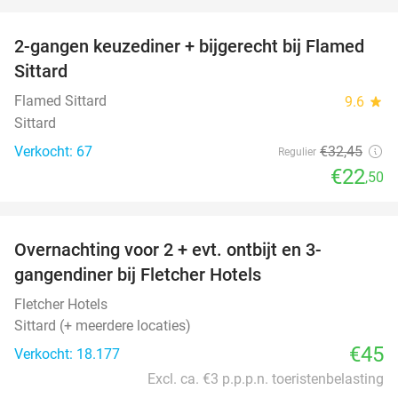
favorite_border
2-gangen keuzediner + bijgerecht bij Flamed
31%
Sittard
Flamed Sittard
9.6
star
Sittard
Verkocht: 67
€32
,45
Regulier
€22
,50
favorite_border
Overnachting voor 2 + evt. ontbijt en 3-
gangendiner bij Fletcher Hotels
Fletcher Hotels
Sittard (+ meerdere locaties)
€45
Verkocht: 18.177
Excl. ca. €3 p.p.p.n. toeristenbelasting