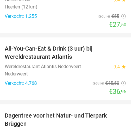
Heerlen (12 km)
Verkocht: 1.255
€55
Regulier
€27
,50
favorite_border
All-You-Can-Eat & Drink (3 uur) bij
19%
Wereldrestaurant Atlantis
Wereldrestaurant Atlantis Nederweert
9.4
star
Nederweert
Verkocht: 4.768
€45
,50
Regulier
€36
,95
favorite_border
Dagentree voor het Natur- und Tierpark
24%
Brüggen