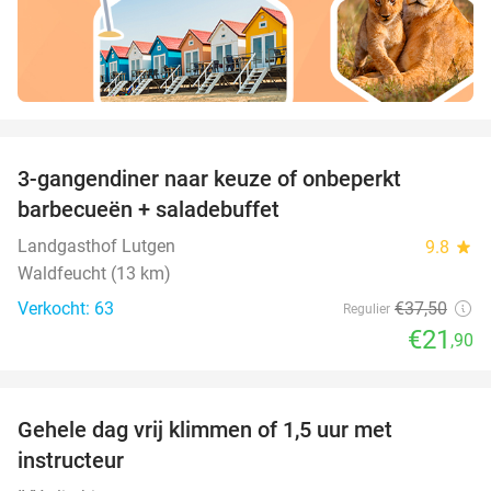
favorite_border
3-gangendiner naar keuze of onbeperkt
42%
barbecueën + saladebuffet
Landgasthof Lutgen
9.8
star
Waldfeucht (13 km)
Verkocht: 63
€37
,50
Regulier
€21
,90
favorite_border
Gehele dag vrij klimmen of 1,5 uur met
25%
instructeur