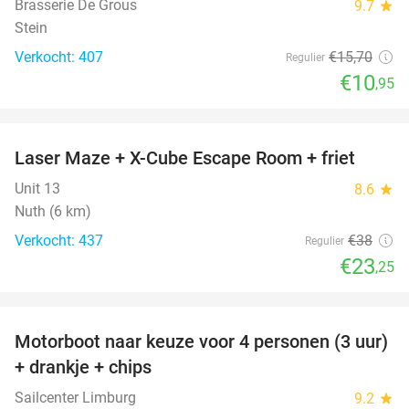
Brasserie De Grous
9.7
star
Stein
Verkocht: 407
€15
,70
Regulier
€10
,95
favorite_border
Laser Maze + X-Cube Escape Room + friet
39%
Unit 13
8.6
star
Nuth (6 km)
Verkocht: 437
€38
Regulier
€23
,25
favorite_border
Motorboot naar keuze voor 4 personen (3 uur)
31%
+ drankje + chips
Sailcenter Limburg
9.2
star