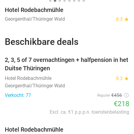
Hotel Rodebachmühle
Georgenthal/Thüringer Wald
8.3
star
Beschikbare deals
favorite_border
2, 3, 5 of 7 overnachtingen + halfpension in het
Duitse Thüringen
Hotel Rodebachmühle
8.3
star
Georgenthal/Thüringer Wald
Verkocht: 77
€456
Regulier
€218
Excl. ca. €1 p.p.p.n. toeristenbelasting
Hotel Rodebachmühle