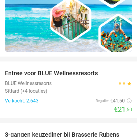
favorite_border
Entree voor BLUE Wellnessresorts
48%
BLUE Wellnessresorts
8.8
star
Sittard (+4 locaties)
Verkocht: 2.643
€41
,50
Regulier
€21
,50
favorite_border
3-gangen keuzediner bij Brasserie Rubens
42%