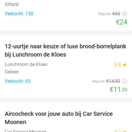
Sittard
Verkocht: 150
€60
Regulier
€24
favorite_border
12-uurtje naar keuze of luxe brood-borrelplank
21%
bij Lunchroom de Kloes
Lunchroom de Kloes
9.8
star
Geleen
Verkocht: 65
€14
,50
Regulier
€11
,50
favorite_border
Aircocheck voor jouw auto bij Car Service
44%
Moonen
Car Service Moonen
star