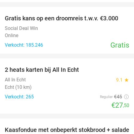
favorite_border
Gratis kans op een droomreis t.w.v. €3.000
Social Deal Win
Online
Gratis
Verkocht: 185.246
favorite_border
2 heats karten bij All In Echt
39%
All In Echt
9.1
star
Echt (10 km)
Verkocht: 265
€45
Regulier
€27
,50
favorite_border
Kaasfondue met onbeperkt stokbrood + salade
44%