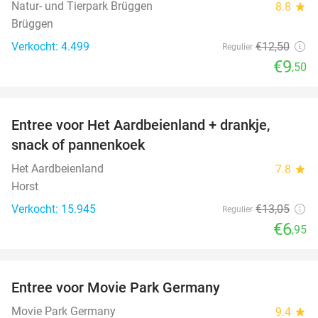
Natur- und Tierpark Brüggen
8.8
star
Brüggen
Verkocht: 4.499
€12
,50
Regulier
€9
,50
favorite_border
Entree voor Het Aardbeienland + drankje,
47%
snack of pannenkoek
Het Aardbeienland
7.8
star
Horst
Verkocht: 15.945
€13
,05
Regulier
€6
,95
favorite_border
Entree voor Movie Park Germany
38%
Movie Park Germany
9.4
star