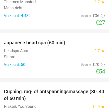
Thermen Maastricht
9.7
star
Maastricht
Verkocht: 4.482
€36
Regulier
€27
favorite_border
Japanese head spa (60 min)
23%
Headspa Aura
9.7
star
Sittard
Verkocht: 50
€70
Regulier
€54
favorite_border
Cupping, rug- of ontspanningsmassage (30, 40
60%
of 60 min)
Praktijk You Sound
10.0
star