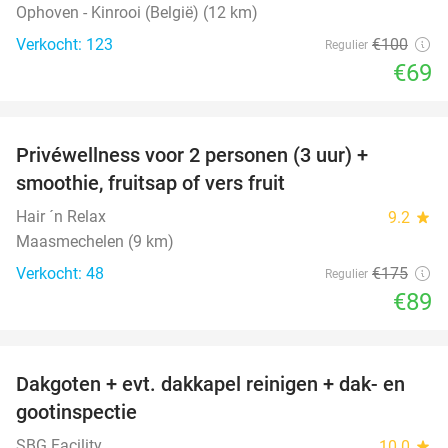
Ophoven - Kinrooi (België) (12 km)
Verkocht: 123
€100
Regulier
€69
favorite_border
Privéwellness voor 2 personen (3 uur) +
49%
smoothie, fruitsap of vers fruit
Hair ´n Relax
9.2
star
Maasmechelen (9 km)
Verkocht: 48
€175
Regulier
€89
favorite_border
Dakgoten + evt. dakkapel reinigen + dak- en
41%
gootinspectie
SBG Facility
10.0
star