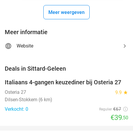
Meer weergeven
Meer informatie
Website
favorite_border
Deals in Sittard-Geleen
Italiaans 4-gangen keuzediner bij Osteria 27
41%
NEW
TODAY
Osteria 27
9.9
star
Dilsen-Stokkem (6 km)
Verkocht: 0
€67
Regulier
€39
,50
favorite_border