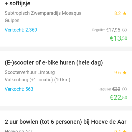
+ softijsje
Subtropisch Zwemparadijs Mosaqua
8.2
star
Gulpen
Verkocht: 2.369
€17
,95
Regulier
€13
,50
favorite_border
(E-)scooter of e-bike huren (hele dag)
25%
Scooterverhuur Limburg
9.6
star
Valkenburg (+1 locatie) (10 km)
Verkocht: 563
€30
Regulier
€22
,50
favorite_border
2 uur bowlen (tot 6 personen) bij Hoeve de Aar
50%
Hoeve de Aar
9.4
star