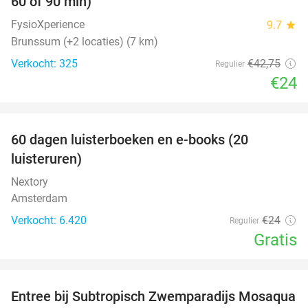
60 of 90 min)
FysioXperience
9.7
star
Brunssum (+2 locaties) (7 km)
Verkocht: 325
€42
,75
Regulier
€24
favorite_border
100%
60 dagen luisterboeken en e-books (20
luisteruren)
Nextory
Amsterdam
Verkocht: 6.420
€24
Regulier
Gratis
favorite_border
Entree bij Subtropisch Zwemparadijs Mosaqua
25%