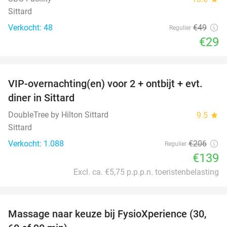
Sittard
Verkocht: 48
€49
Regulier
€29
favorite_border
VIP-overnachting(en) voor 2 + ontbijt + evt.
33%
diner in Sittard
DoubleTree by Hilton Sittard
9.5
star
Sittard
Verkocht: 1.088
€206
Regulier
€139
Excl. ca. €5,75 p.p.p.n. toeristenbelasting
favorite_border
Massage naar keuze bij FysioXperience (30,
44%