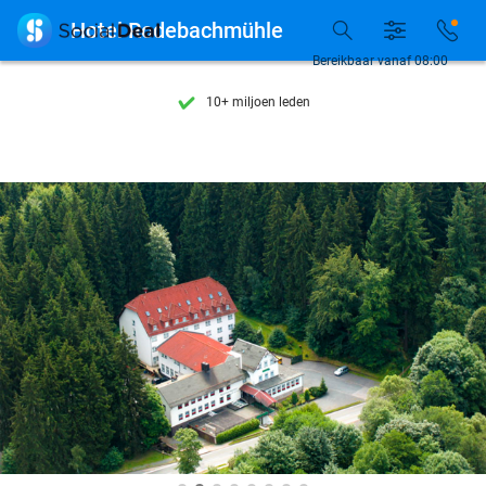
Ontdek 15.000+ deals

Hotel Rodebachmühle
7 dagen per week beschikbaar
Bereikbaar vanaf 08:00
10+ miljoen leden
9,4
op basis van
206.115 reviews
Ontdek 15.000+ deals
7 dagen per week beschikbaar
10+ miljoen leden