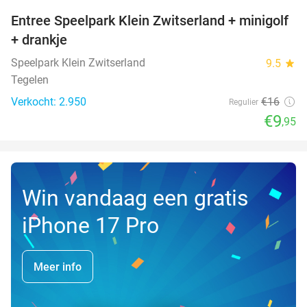
Entree Speelpark Klein Zwitserland + minigolf
38%
+ drankje
Speelpark Klein Zwitserland
9.5
star
Tegelen
Verkocht: 2.950
€16
Regulier
€9
,95
Win vandaag een gratis
iPhone 17 Pro
Meer info