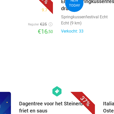
Entree springkussenfesti
NEW
TODAY
drankje
9.7
star
Springkussenfestival Echt
Echt (9 km)
€25
Regulier
€16
Verkocht: 33
,50
favorite_border
hexagon
events
37%
n
Dagentree voor het Steinerbos +
Ital
friet en saus
Oste