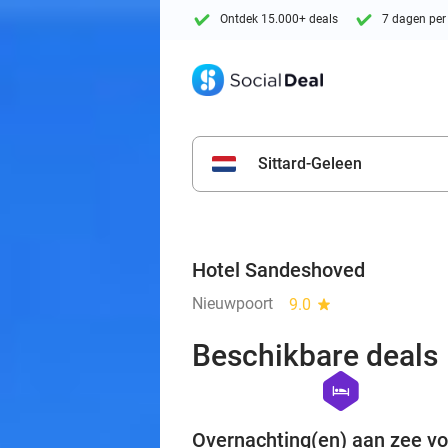
Ontdek 15.000+ deals
7 dagen per
Sittard-Geleen
Hotel Sandeshoved
Nieuwpoort
9.0
star
Beschikbare deals
hexagon
hotel
Overnachting(en) aan zee vo