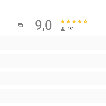
9,0
281