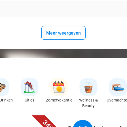
Meer weergeven
Drinken
Uitjes
Zomervakantie
Wellness &
Overnacht
Beauty
favorite_border
n
34%