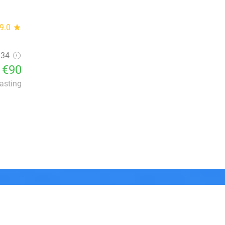
9.0
star
134
€90
lasting