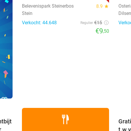
Belevenispark Steinerbos
Oster
8.9
star
Stein
Dilse
Verkocht: 44.648
€15
Verko
Regulier
€9
,50
favorite_border
tbijt
Grat
r
t.w.