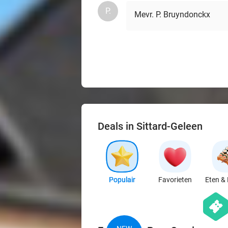
P.
Mevr. P. Bruyndonckx
Deals in Sittard-Geleen
Populair
Favorieten
Eten & 
hexago
events