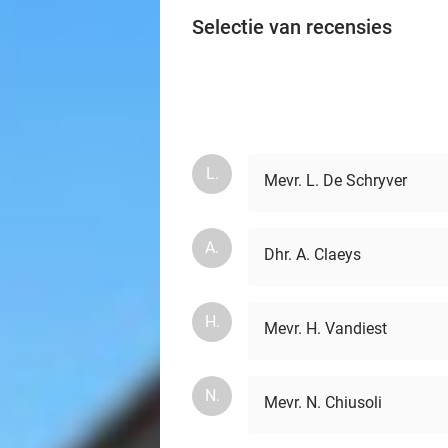
Selectie van recensies
L.
Mevr. L. De Schryver
A.
Dhr. A. Claeys
H.
Mevr. H. Vandiest
N.
Mevr. N. Chiusoli