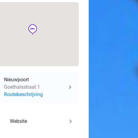
hotel
Nieuwpoort
Goethalsstraat 1
Routebeschrijving
keyboard_arrow_right
Website