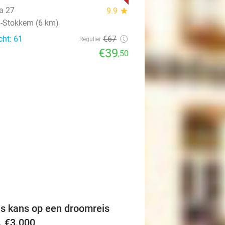
ia 27
9.9
star
n-Stokkem (6 km)
cht: 61
€67
Regulier
€39
,50
favorite_border
is kans op een droomreis
v. €3.000