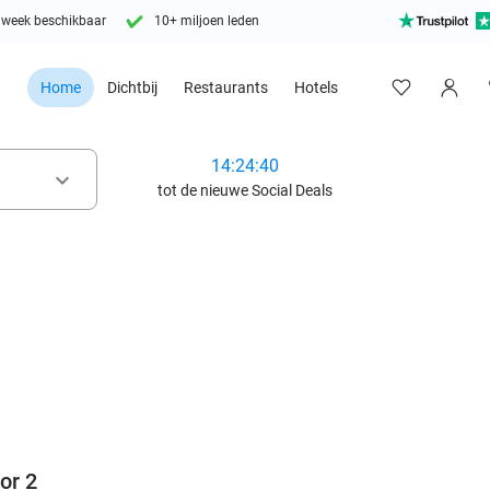
 week beschikbaar
10+ miljoen leden
Home
Dichtbij
Restaurants
Hotels
14:24:38
keyboard_arrow_down
tot de nieuwe Social Deals
favorite_border
or 2