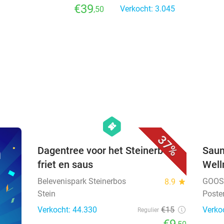
€39
Verkocht: 3.045
,50
favorite_border
hexagon
events
37%
n
Dagentree voor het Steinerbos +
Saun
friet en saus
Well
Belevenispark Steinerbos
GOOS 
8.9
star
Stein
Poste
Verkocht: 44.330
€15
Verko
Regulier
€9