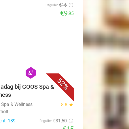
€16
Regulier
€9
,95
favorite_border
hexagon
wellness
52%
adag bij GOOS Spa &
ness
Spa & Wellness
8.8
star
rholt
cht: 189
€31
,50
Regulier
€15