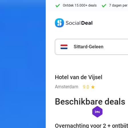
Ontdek 15.000+ deals
7 dagen per
Sittard-Geleen
Hotel van de Vijsel
Amsterdam
9.0
star
Beschikbare deals
hexagon
hotel
Overnachting voor 2 + ontbijt