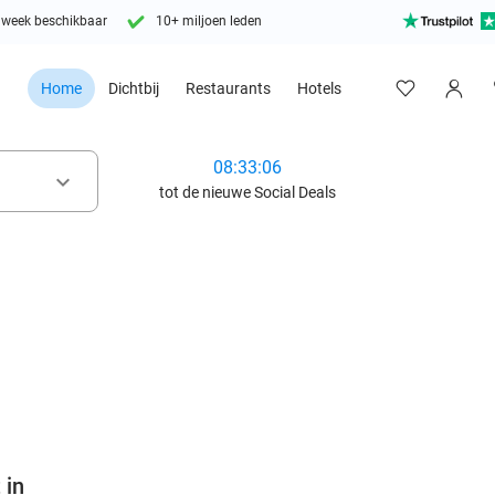
 week beschikbaar
10+ miljoen leden
Home
Dichtbij
Restaurants
Hotels
08:33:05
keyboard_arrow_down
tot de nieuwe Social Deals
favorite_border
 in