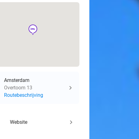
hotel
Amsterdam
Overtoom 13
Routebeschrijving
keyboard_arrow_right
Website