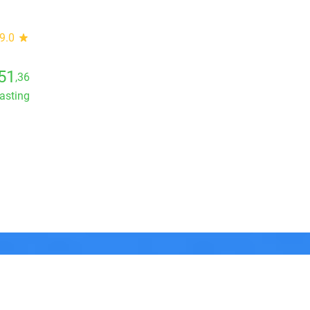
9.0
star
51
,36
lasting