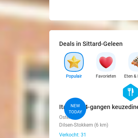
Deals in Sittard-Geleen
Populair
Favorieten
Eten & 
hexago
food
Italiaans 4-gangen keuzedine
NEW
TODAY
Osteria 27
Dilsen-Stokkem (6 km)
Verkocht: 31