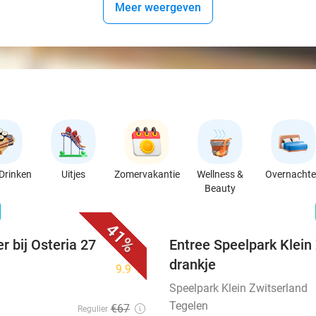
Meer weergeven
Drinken
Uitjes
Zomervakantie
Wellness &
Overnacht
Beauty
favorite_border
n
41%
r bij Osteria 27
Entree Speelpark Klein 
drankje
9.9
star
Speelpark Klein Zwitserland
Tegelen
€67
Regulier