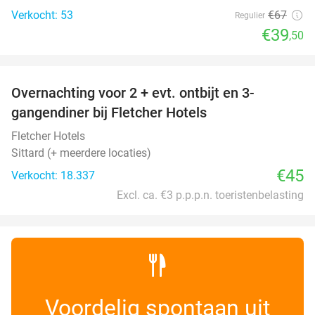
Verkocht: 53
€67
Regulier
€39
,50
favorite_border
Overnachting voor 2 + evt. ontbijt en 3-
gangendiner bij Fletcher Hotels
Fletcher Hotels
Sittard (+ meerdere locaties)
€45
Verkocht: 18.337
Excl. ca. €3 p.p.p.n. toeristenbelasting
Voordelig spontaan uit