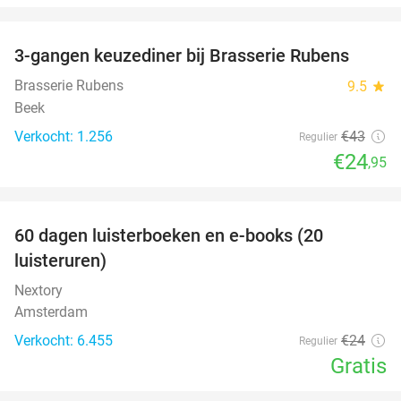
favorite_border
3-gangen keuzediner bij Brasserie Rubens
42%
Brasserie Rubens
9.5
star
Beek
Verkocht: 1.256
€43
Regulier
€24
,95
favorite_border
100%
60 dagen luisterboeken en e-books (20
luisteruren)
Nextory
Amsterdam
Verkocht: 6.455
€24
Regulier
Gratis
favorite_border