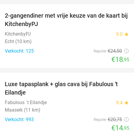
favorite_border
2-gangendiner met vrije keuze van de kaart bij
23%
KitchenbyPJ
KitchenbyPJ
9.0
star
Echt (10 km)
Verkocht: 125
€24
,50
Regulier
€18
,95
favorite_border
Luxe tapasplank + glas cava bij Fabulous 't
28%
Eilandje
Fabulous ´t Eilandje
9.4
star
Maaseik (11 km)
Verkocht: 993
€20
,75
Regulier
€14
,95