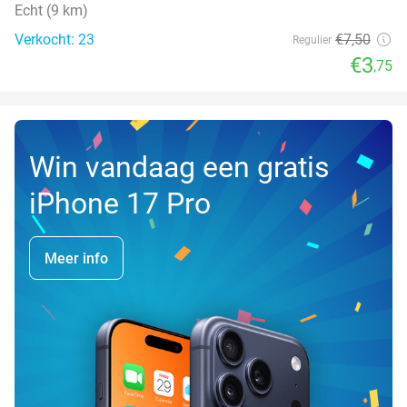
Echt (9 km)
Verkocht: 23
€7
,50
Regulier
€3
,75
Win vandaag een gratis
iPhone 17 Pro
Meer info