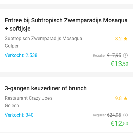
favorite_border
Entree bij Subtropisch Zwemparadijs Mosaqua
25%
+ softijsje
Subtropisch Zwemparadijs Mosaqua
8.2
star
Gulpen
Verkocht: 2.538
€17
,95
Regulier
€13
,50
favorite_border
3-gangen keuzediner of brunch
50%
Restaurant Crazy Joe's
9.8
star
Geleen
Verkocht: 340
€24
,95
Regulier
€12
,50
favorite_border