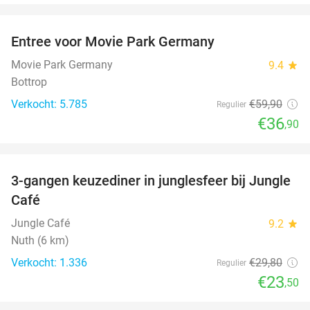
favorite_border
Entree voor Movie Park Germany
38%
Movie Park Germany
9.4
star
Bottrop
Verkocht: 5.785
€59
,90
Regulier
€36
,90
favorite_border
3-gangen keuzediner in junglesfeer bij Jungle
21%
Café
Jungle Café
9.2
star
Nuth (6 km)
Verkocht: 1.336
€29
,80
Regulier
€23
,50
favorite_border