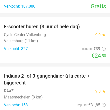
Gratis
Verkocht: 187.088
favorite_border
E-scooter huren (3 uur of hele dag)
37%
Cycle Center Valkenburg
9.9
star
Valkenburg (11 km)
Verkocht: 327
€39
Regulier
€24
,50
favorite_border
Indiaas 2- of 3-gangendiner à la carte +
22%
bijgerecht
RAAZ
9.8
star
Maasmechelen (8 km)
Verkocht: 158
€31
,85
Regulier