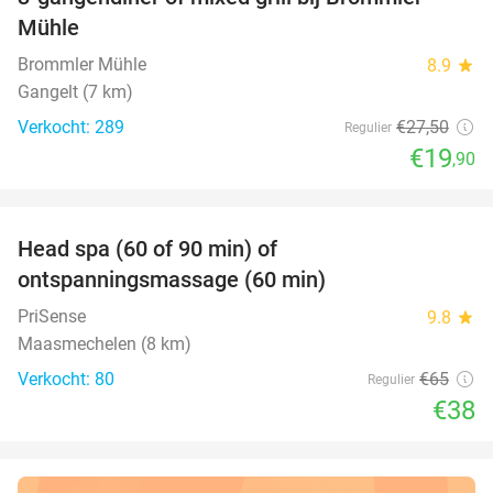
28%
Mühle
Brommler Mühle
8.9
star
Gangelt (7 km)
Verkocht: 289
€27
,50
Regulier
€19
,90
favorite_border
Head spa (60 of 90 min) of
42%
ontspanningsmassage (60 min)
PriSense
9.8
star
Maasmechelen (8 km)
Verkocht: 80
€65
Regulier
€38