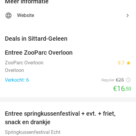
Meer informatie
Website
favorite_border
Deals in Sittard-Geleen
Entree ZooParc Overloon
34%
NEW
TODAY
ZooParc Overloon
9.7
star
Overloon
Verkocht: 6
€25
Regulier
€16
,50
favorite_border
Entree springkussenfestival + evt. + friet,
50%
NEW
snack en drankje
TODAY
Springkussenfestival Echt