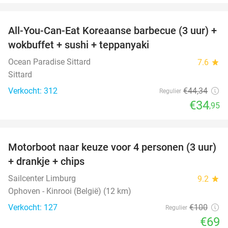
favorite_border
All-You-Can-Eat Koreaanse barbecue (3 uur) +
21%
wokbuffet + sushi + teppanyaki
Ocean Paradise Sittard
7.6
star
Sittard
Verkocht: 312
€44
,34
Regulier
€34
,95
favorite_border
Motorboot naar keuze voor 4 personen (3 uur)
31%
+ drankje + chips
Sailcenter Limburg
9.2
star
Ophoven - Kinrooi (België) (12 km)
Verkocht: 127
€100
Regulier
€69