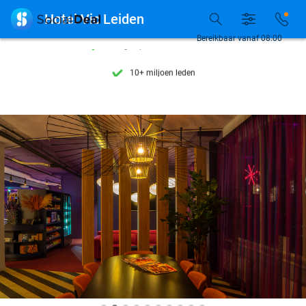
Ontdek 15.000+ deals

Hotel Vic Leiden
7 dagen per week beschikbaar
Bereikbaar vanaf 08:00
10+ miljoen leden
9,4
op basis van
206.262 reviews
Ontdek 15.000+ deals
7 dagen per week beschikbaar
10+ miljoen leden