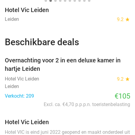
Hotel Vic Leiden
Leiden
9.2
star
Beschikbare deals
favorite_border
Overnachting voor 2 in een deluxe kamer in
hartje Leiden
Hotel Vic Leiden
9.2
star
Leiden
€105
Verkocht: 209
Excl. ca. €4,70 p.p.p.n. toeristenbelasting
Hotel Vic Leiden
Hotel VIC is eind juni 2022 geopend en maakt onderdeel uit