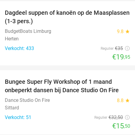
Dagdeel suppen of kanoën op de Maasplassen
43%
(1-3 pers.)
BudgetBoats Limburg
9.8
star
Herten
Verkocht: 433
€35
Regulier
€19
,95
favorite_border
Bungee Super Fly Workshop of 1 maand
52%
onbeperkt dansen bij Dance Studio On Fire
Dance Studio On Fire
8.8
star
Sittard
Verkocht: 51
€32
,50
Regulier
€15
,50