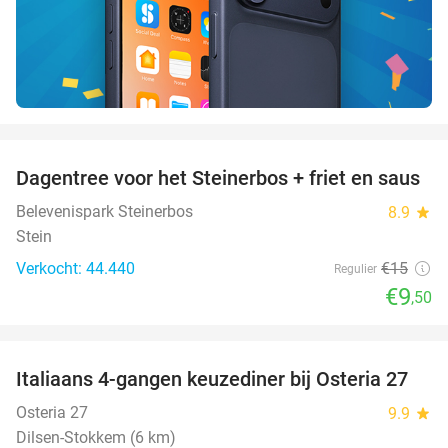
favorite_border
Dagentree voor het Steinerbos + friet en saus
37%
Belevenispark Steinerbos
8.9
star
Stein
Verkocht: 44.440
€15
Regulier
€9
,50
favorite_border
Italiaans 4-gangen keuzediner bij Osteria 27
41%
Osteria 27
9.9
star
Dilsen-Stokkem (6 km)