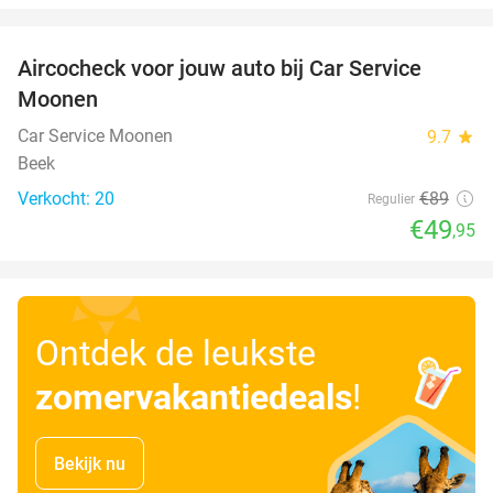
favorite_border
Aircocheck voor jouw auto bij Car Service
44%
Moonen
Car Service Moonen
9.7
star
Beek
Verkocht: 20
€89
Regulier
€49
,95
Ontdek de leukste
zomervakantiedeals
!
Bekijk nu