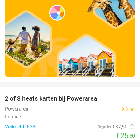
favorite_border
2 of 3 heats karten bij Powerarea
32%
Powerarea
9.3
star
Lemiers
Verkocht: 638
€37
,50
Regulier
€25
,50