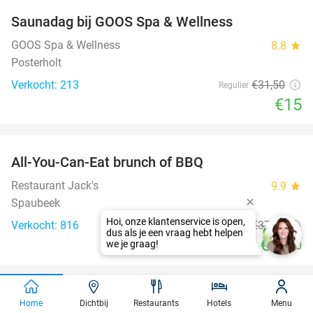
Saunadag bij GOOS Spa & Wellness
52%
GOOS Spa & Wellness
8.8
star
Posterholt
Verkocht: 213
€31
,50
Regulier
€15
favorite_border
All-You-Can-Eat brunch of BBQ
29%
Restaurant Jack's
9.9
star
Spaubeek
Verkocht: 816
€37
,50
Regulier
€26
,50
favorite_border
100%
75 dagen gratis luisterboeken en e-books
Home
Dichtbij
Restaurants
Hotels
Menu