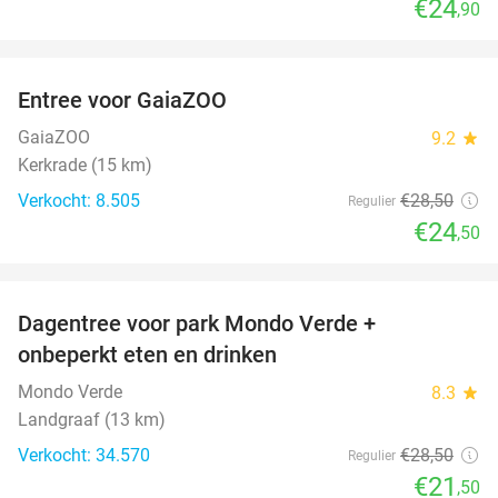
€24
,90
favorite_border
Entree voor GaiaZOO
14%
GaiaZOO
9.2
star
Kerkrade (15 km)
Verkocht: 8.505
€28
,50
Regulier
€24
,50
favorite_border
Dagentree voor park Mondo Verde +
25%
onbeperkt eten en drinken
Mondo Verde
8.3
star
Landgraaf (13 km)
Verkocht: 34.570
€28
,50
Regulier
€21
,50