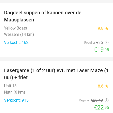
Dagdeel suppen of kanoën over de
43%
Maasplassen
Yellow Boats
9.8
star
Wessem (14 km)
Verkocht: 162
€35
Regulier
€19
,95
favorite_border
Lasergame (1 of 2 uur) evt. met Laser Maze (1
22%
uur) + friet
Unit 13
8.6
star
Nuth (6 km)
Verkocht: 915
€29
,40
Regulier
€22
,95