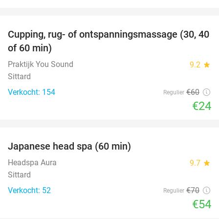
favorite_border
Cupping, rug- of ontspanningsmassage (30, 40
60%
of 60 min)
Praktijk You Sound
9.2
star
Sittard
Verkocht: 154
€60
Regulier
€24
favorite_border
Japanese head spa (60 min)
23%
Headspa Aura
9.7
star
Sittard
Verkocht: 52
€70
Regulier
€54