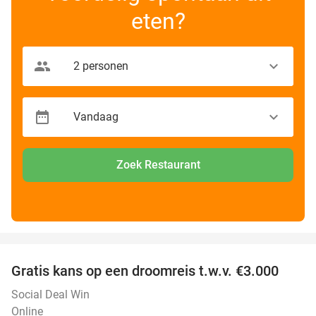
eten?
Zoek Restaurant
favorite_border
Gratis kans op een droomreis t.w.v. €3.000
Social Deal Win
Online