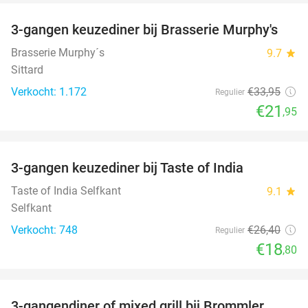
3-gangen keuzediner bij Brasserie Murphy's
35%
Brasserie Murphy´s
9.7
star
Sittard
Verkocht: 1.172
€33
,95
Regulier
€21
,95
favorite_border
3-gangen keuzediner bij Taste of India
29%
Taste of India Selfkant
9.1
star
Selfkant
Verkocht: 748
€26
,40
Regulier
€18
,80
favorite_border
3-gangendiner of mixed grill bij Brommler