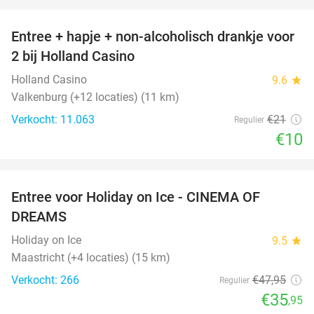
favorite_border
Entree + hapje + non-alcoholisch drankje voor
52%
2 bij Holland Casino
Holland Casino
9.6
star
Valkenburg (+12 locaties) (11 km)
Verkocht: 11.063
€21
Regulier
€10
favorite_border
Entree voor Holiday on Ice - CINEMA OF
25%
DREAMS
Holiday on Ice
9.5
star
Maastricht (+4 locaties) (15 km)
Verkocht: 266
€47
,95
Regulier
€35
,95