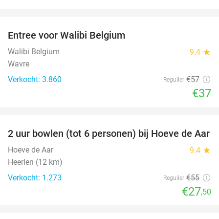
favorite_border
Entree voor Walibi Belgium
35%
Walibi Belgium
9.4
star
Wavre
Verkocht: 3.860
€57
Regulier
€37
favorite_border
2 uur bowlen (tot 6 personen) bij Hoeve de Aar
50%
Hoeve de Aar
9.4
star
Heerlen (12 km)
Verkocht: 1.273
€55
Regulier
€27
,50