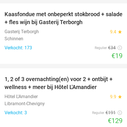
Kaasfondue met onbeperkt stokbrood + salade
44%
+ fles wijn bij Gasterij Terborgh
Gasterij Terborgh
9.4
star
Schinnen
Verkocht: 173
€34
Regulier
€19
favorite_border
1, 2 of 3 overnachting(en) voor 2 + ontbijt +
32%
NEW
wellness + meer bij Hôtel L'Amandier
TODAY
Hôtel L'Amandier
9.9
star
Libramont-Chevigny
Verkocht: 3
€191
Regulier
€129