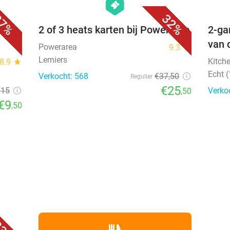
hexagon
events
7%
32%
os +
2 of 3 heats karten bij Powerarea
2-ga
van 
Powerarea
9.3
star
Lemiers
Kitch
8.9
star
Echt 
Verkocht: 568
€37
,50
Regulier
€25
€15
Verko
,50
€9
,50
favorite_border