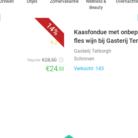
Drinken
Uitjes
Zomervakantie
Wellness &
Overnacht
Beauty
favorite_border
n
14%
Kaasfondue met onbepe
fles wijn bij Gasterij T
9.2
star
Gasterij Terborgh
Schinnen
€28
,50
Regulier
€24
Verkocht: 143
,50
favorite_border
favorite_border