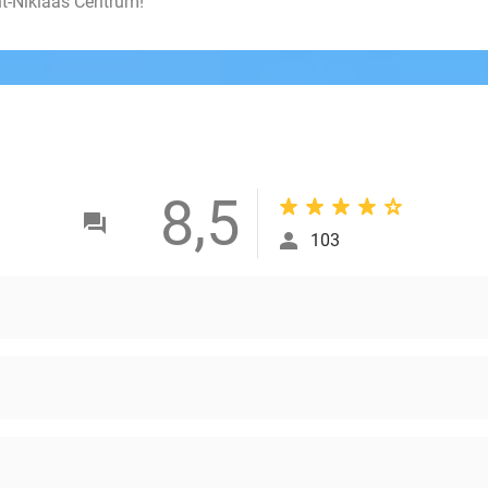
nt-Niklaas Centrum!
8,5
103