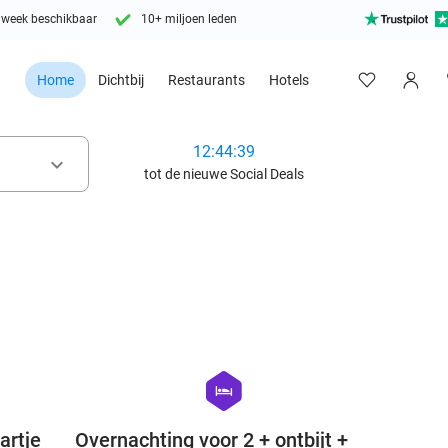
 week beschikbaar
10+ miljoen leden
Home
Dichtbij
Restaurants
Hotels
12:44:37
keyboard_arrow_down
tot de nieuwe Social Deals
favorite_border
favorite_border
hexagon
hotel
artje
Overnachting voor 2 + ontbijt +