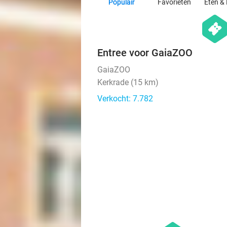
Populair
Favorieten
Eten & 
hexago
events
Entree voor GaiaZOO
GaiaZOO
Kerkrade (15 km)
Verkocht: 7.782