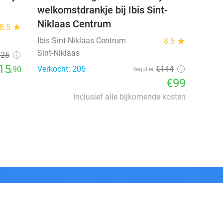
welkomstdrankje bij Ibis Sint-
Niklaas Centrum
8.5
star
Ibis Sint-Niklaas Centrum
8.5
star
Sint-Niklaas
€25
15
Verkocht: 205
€144
,90
Regulier
€99
Inclusief alle bijkomende kosten