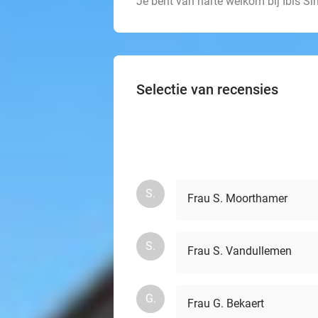
Je bent van harte welkom bij Ibis Si
Selectie van recensies
S.
Frau S. Moorthamer
S.
Frau S. Vandullemen
G.
Frau G. Bekaert