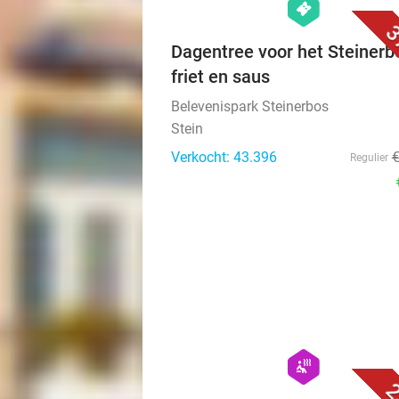
hexagon
events
3
Dagentree voor het Steinerb
friet en saus
Belevenispark Steinerbos
Stein
Verkocht: 43.396
Regulier
hexagon
wellness