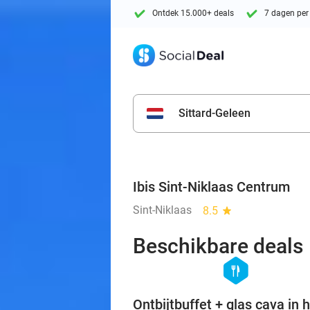
Ontdek 15.000+ deals
7 dagen per
Sittard-Geleen
Ibis Sint-Niklaas Centrum
Sint-Niklaas
8.5
star
Beschikbare deals
hexagon
food
Ontbijtbuffet + glas cava in h