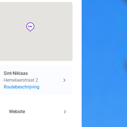
hotel
Sint-Niklaas
Hemelaerstraat 2
Routebeschrijving
keyboard_arrow_right
Website