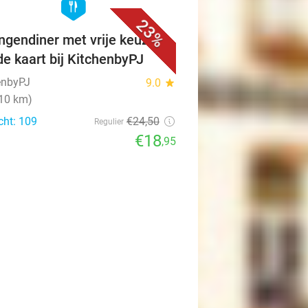
hexagon
food
23%
ngendiner met vrije keuze
de kaart bij KitchenbyPJ
enbyPJ
9.0
star
(10 km)
cht: 109
€24
,50
Regulier
€18
,95
favorite_border