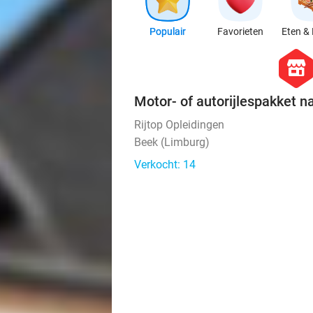
Populair
Favorieten
Eten & 
hexago
store
Motor- of autorijlespakket n
Rijtop Opleidingen
Beek (Limburg)
Verkocht: 14