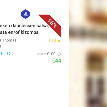
favorite_border
hexagon
sport
56%
eken danslessen salsa,
ata en/of kizomba
s Thomas
10.0
star
d
cht: 12
€100
Regulier
€44