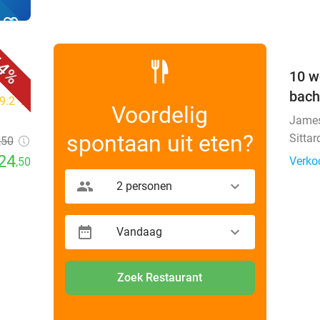
favorite_border
4%
10 w
bach
9.2
star
Voordelig
Jame
spontaan uit eten?
Sittar
,50
24
Verko
,50
2 personen
Vandaag
Zoek Restaurant