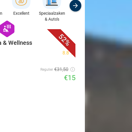
en
Excellent
Speciaalzaken
Sport
Cursussen &
& Auto's
Workshops
favorite_border
hexagon
wellness
52%
a & Wellness
8.8
star
€31
,50
Regulier
€15