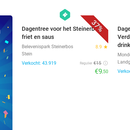
favorite_border
hexagon
events
37%
n
Dagentree voor het Steinerbos +
Dage
friet en saus
Verd
drin
Belevenispark Steinerbos
8.9
star
Stein
Mond
Landg
Verkocht: 43.919
€15
Regulier
€9
Verko
,50