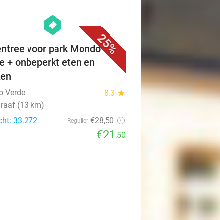
favorite_border
hexagon
events
25%
ntree voor park Mondo
e + onbeperkt eten en
ken
o Verde
8.3
star
raaf (13 km)
cht: 33.272
€28
,50
Regulier
€21
,50