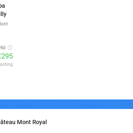
pa
lly
Mont
392
€295
lasting
Château Mont Royal