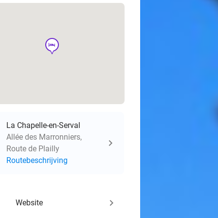
hotel
La Chapelle-en-Serval
Allée des Marronniers,
Route de Plailly
Routebeschrijving
keyboard_arrow_right
Website