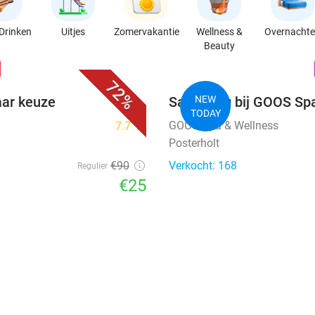
Drinken
Uitjes
Zomervakantie
Wellness &
Overnacht
Beauty
favorite_border
n
72%
aar keuze
Saunadag bij GOOS Sp
NEW
TODAY
GOOS Spa & Wellness
7.7
star
Posterholt
€90
Verkocht: 168
Regulier
€25