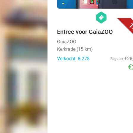
hexagon
events
1
Entree voor GaiaZOO
GaiaZOO
Kerkrade (15 km)
Verkocht: 8.278
€28
Regulier
€