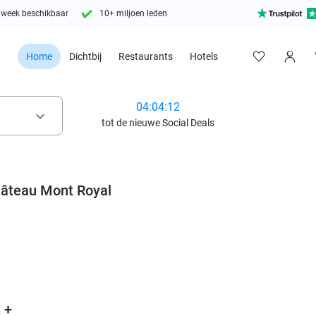
 week beschikbaar
10+ miljoen leden
Home
Dichtbij
Restaurants
Hotels
04:04:10
keyboard_arrow_down
tot de nieuwe Social Deals
Château Mont Royal
favorite_border
 +