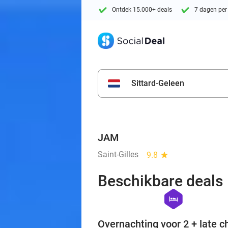
Ontdek 15.000+ deals
7 dagen per
Sittard-Geleen
JAM
Saint-Gilles
9.8
star
Beschikbare deals
hexagon
hotel
Overnachting voor 2 + late c