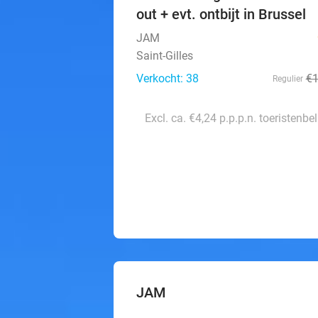
out + evt. ontbijt in Brussel
JAM
Saint-Gilles
Verkocht: 38
€
Regulier
Excl. ca. €4,24 p.p.p.n. toeristenbe
JAM