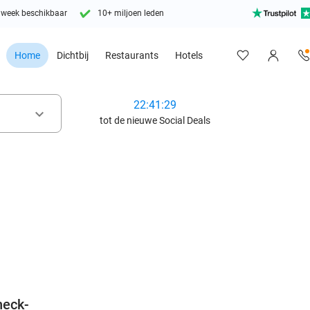
 week beschikbaar
10+ miljoen leden
Home
Dichtbij
Restaurants
Hotels
22:41:27
keyboard_arrow_down
tot de nieuwe Social Deals
favorite_border
heck-