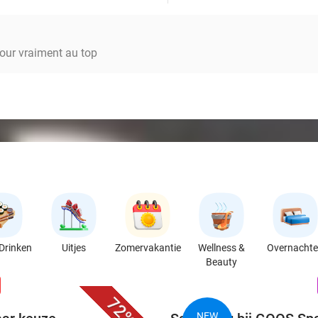
our vraiment au top
Drinken
Uitjes
Zomervakantie
Wellness &
Overnacht
Beauty
favorite_border
n
72%
NEW