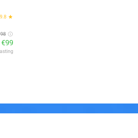
9.8
star
198
€99
lasting