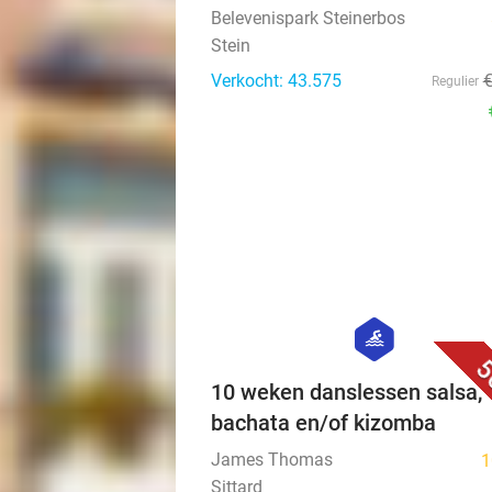
Belevenispark Steinerbos
Stein
Verkocht: 43.575
Regulier
hexagon
sport
5
10 weken danslessen salsa,
bachata en/of kizomba
James Thomas
1
Sittard