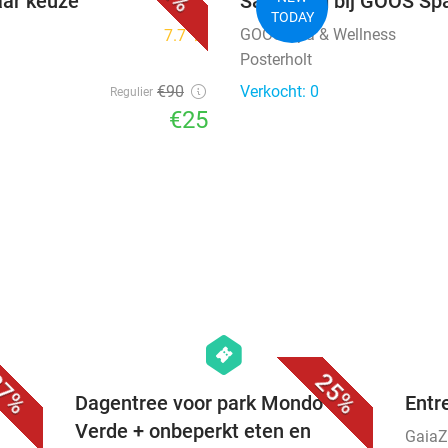
aar keuze
Saunadag bij GOOS Sp
TODAY
GOOS Spa & Wellness
7.7
star
Posterholt
€90
Verkocht: 0
Regulier
€25
favorite_border
favorite_border
hexagon
events
7%
25%
os +
Dagentree voor park Mondo
Entr
Verde + onbeperkt eten en
Gaia