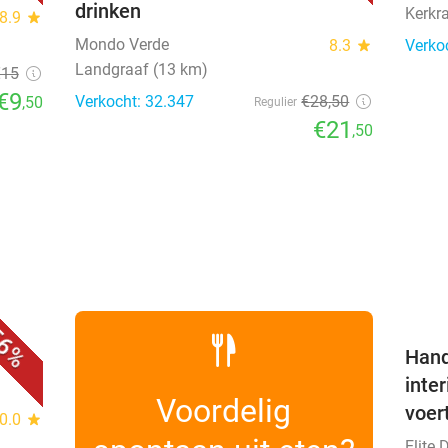
drinken
Kerkr
8.9
star
Mondo Verde
8.3
star
Verko
Landgraaf (13 km)
€15
€9
Verkocht: 32.347
€28
,50
,50
Regulier
€21
,50
favorite_border
6%
Hand
inte
Voordelig
voer
0.0
star
Elite 