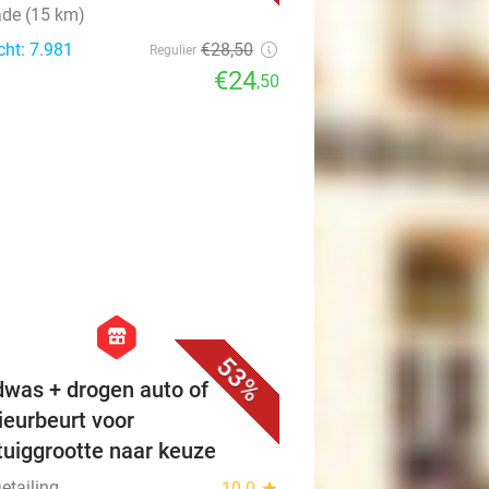
ade (15 km)
cht: 7.981
€28
,50
Regulier
€24
,50
favorite_border
hexagon
store
53%
was + drogen auto of
rieurbeurt voor
tuiggrootte naar keuze
Detailing
10.0
star