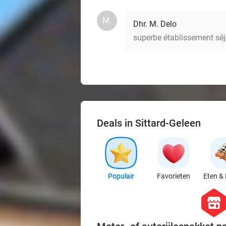
M.
Dhr. M. Delo
superbe établissement séj
Deals in Sittard-Geleen
Populair
Favorieten
Eten & 
hexago
store