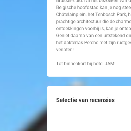
Brussel-Zuid. Na het bezoeken van 
Belgische hoofdstad kan je nog stee
Châtelainplein, het Tenbosch Park, h
prachtige architectuur die de charm
ontdekkingen voorbij is, kan je ont
Geniet daarna van een uitstekend din
het dakterras Perché met zijn rustg
verlaten!
Tot binnenkort bij hotel JAM!
Selectie van recensies