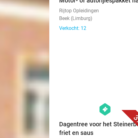
Motor- of autorijlespakket n
Rijtop Opleidingen
Beek (Limburg)
Verkocht: 12
hexagon
events
3
Dagentree voor het Steinerb
friet en saus