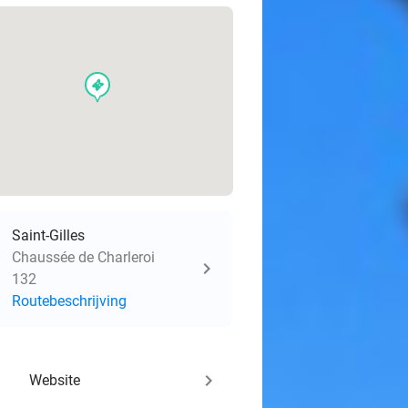
events
Saint-Gilles
Chaussée de Charleroi
132
Routebeschrijving
keyboard_arrow_right
Website