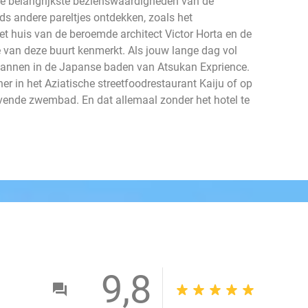
de belangrijkste bezienswaardigheden van de
ds andere pareltjes ontdekken, zoals het
et huis van de beroemde architect Victor Horta en de
e van deze buurt kenmerkt. Als jouw lange dag vol
spannen in de Japanse baden van Atsukan Exprience.
er in het Aziatische streetfoodrestaurant Kaiju of op
evende zwembad. En dat allemaal zonder het hotel te
9,8