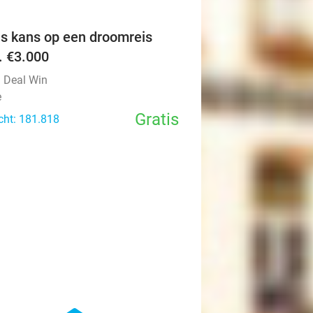
is kans op een droomreis
v. €3.000
l Deal Win
e
Gratis
cht: 181.818
favorite_border