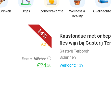
Drinken
Uitjes
Zomervakantie
Wellness &
Overnacht
Beauty
favorite_border
n
14%
Kaasfondue met onbepe
fles wijn bij Gasterij T
9.2
star
Gasterij Terborgh
Schinnen
€28
,50
Regulier
€24
Verkocht: 139
,50