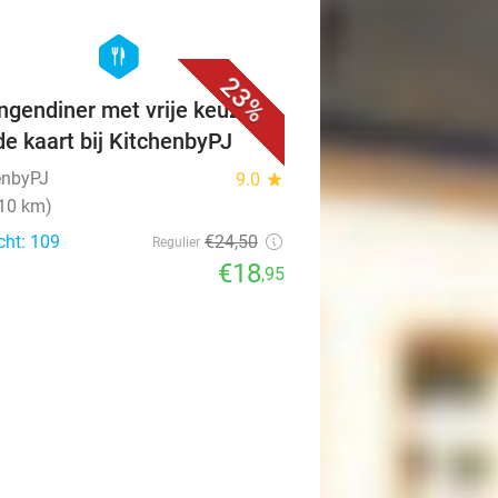
favorite_border
hexagon
food
23%
ngendiner met vrije keuze
de kaart bij KitchenbyPJ
enbyPJ
9.0
star
(10 km)
cht: 109
€24
,50
Regulier
€18
,95
favorite_border