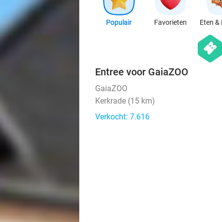
Populair
Favorieten
Eten & 
hexago
events
Entree voor GaiaZOO
GaiaZOO
Kerkrade (15 km)
Verkocht: 7.616