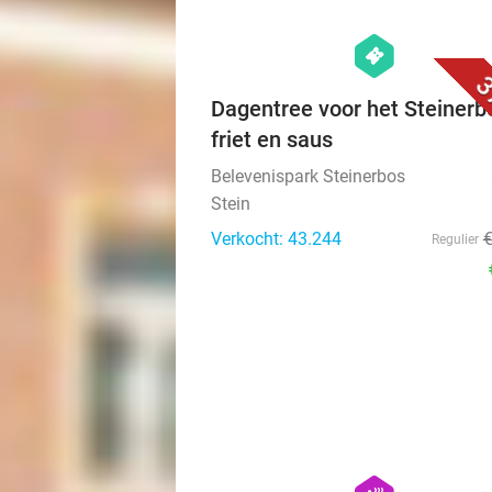
hexagon
events
3
Dagentree voor het Steinerb
friet en saus
Belevenispark Steinerbos
Stein
Verkocht: 43.244
Regulier