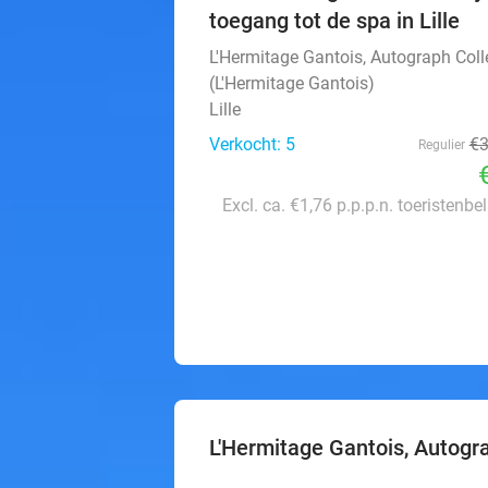
toegang tot de spa in Lille
L'Hermitage Gantois, Autograph Coll
(L'Hermitage Gantois)
Lille
Verkocht: 5
€
Regulier
Excl. ca. €1,76 p.p.p.n. toeristenbe
L'Hermitage Gantois, Autogra