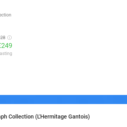
ection
328
€249
lasting
ph Collection (L'Hermitage Gantois)