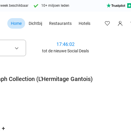
 week beschikbaar
10+ miljoen leden
Home
Dichtbij
Restaurants
Hotels
17:46:00
keyboard_arrow_down
tot de nieuwe Social Deals
ph Collection (L'Hermitage Gantois)
favorite_border
 +