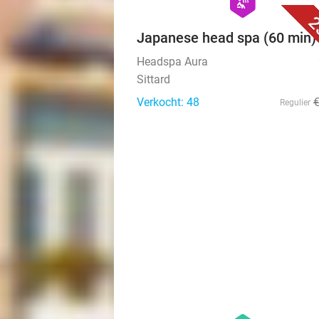
hexagon
wellness
2
Japanese head spa (60 min)
Headspa Aura
Sittard
Verkocht: 48
Regulier