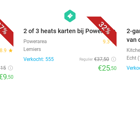
favorite_border
favorite_border
hexagon
events
7%
32%
os +
2 of 3 heats karten bij Powerarea
2-ga
van 
Powerarea
9.3
star
Lemiers
Kitch
8.9
star
Echt 
Verkocht: 555
€37
,50
Regulier
€25
€15
Verko
,50
€9
,50
favorite_border