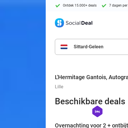
Ontdek 15.000+ deals
7 dagen per
Sittard-Geleen
L'Hermitage Gantois, Autogra
Lille
Beschikbare deals
hexagon
hotel
Overnachting voor 2 + ontbijt