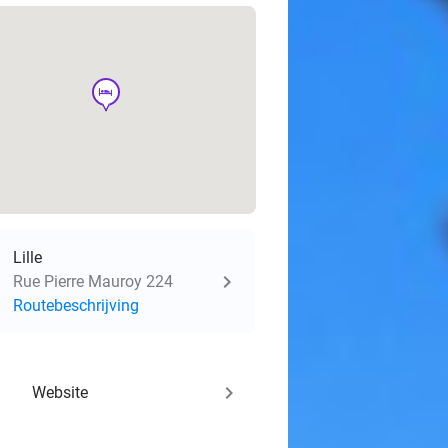
hotel
Lille
Rue Pierre Mauroy 224
Routebeschrijving
keyboard_arrow_right
Website