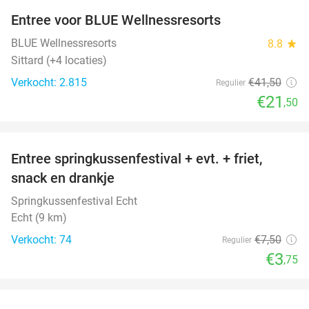
Entree voor BLUE Wellnessresorts
48%
BLUE Wellnessresorts
8.8
star
Sittard (+4 locaties)
Verkocht: 2.815
€41
,50
Regulier
€21
,50
favorite_border
Entree springkussenfestival + evt. + friet,
50%
snack en drankje
Springkussenfestival Echt
Echt (9 km)
Verkocht: 74
€7
,50
Regulier
€3
,75
favorite_border