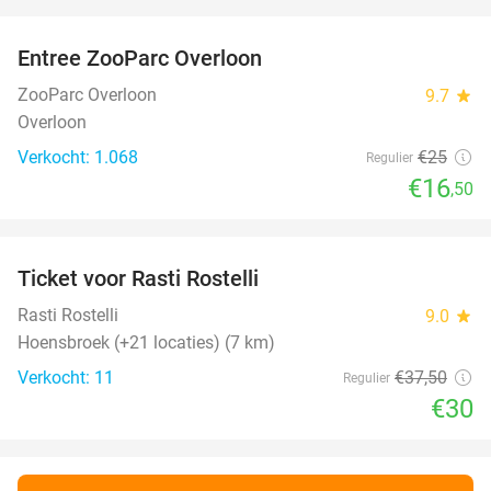
favorite_border
Entree ZooParc Overloon
34%
ZooParc Overloon
9.7
star
Overloon
Verkocht: 1.068
€25
Regulier
€16
,50
favorite_border
Ticket voor Rasti Rostelli
20%
NEW
TODAY
Rasti Rostelli
9.0
star
Hoensbroek (+21 locaties) (7 km)
Verkocht: 11
€37
,50
Regulier
€30