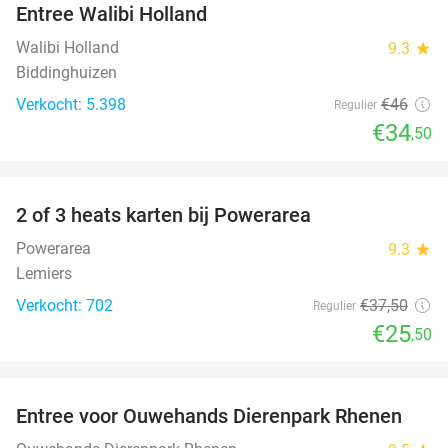
Entree Walibi Holland
25%
Walibi Holland
9.3
star
Biddinghuizen
Verkocht: 5.398
€46
Regulier
€34
,50
favorite_border
2 of 3 heats karten bij Powerarea
32%
Powerarea
9.3
star
Lemiers
Verkocht: 702
€37
,50
Regulier
€25
,50
favorite_border
Entree voor Ouwehands Dierenpark Rhenen
19%