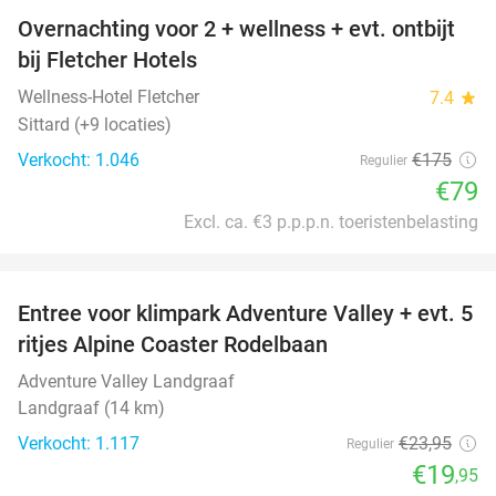
Overnachting voor 2 + wellness + evt. ontbijt
55%
bij Fletcher Hotels
Wellness-Hotel Fletcher
7.4
star
Sittard (+9 locaties)
Verkocht: 1.046
€175
Regulier
€79
Excl. ca. €3 p.p.p.n. toeristenbelasting
favorite_border
Entree voor klimpark Adventure Valley + evt. 5
17%
ritjes Alpine Coaster Rodelbaan
Adventure Valley Landgraaf
Landgraaf (14 km)
Verkocht: 1.117
€23
,95
Regulier
€19
,95