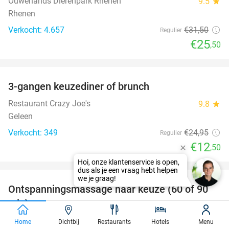
Ouwehands Dierenpark Rhenen
9.5
star
Rhenen
Verkocht: 4.657
€31
,50
Regulier
€25
,50
favorite_border
3-gangen keuzediner of brunch
50%
Restaurant Crazy Joe's
9.8
star
Geleen
Verkocht: 349
€24
,95
Regulier
€12
,50
favorite_border
Ontspanningsmassage naar keuze (60 of 90
43%
SOLD
min)
OUT
Body Mind Reset
10.0
star
Home
Dichtbij
Restaurants
Hotels
Menu