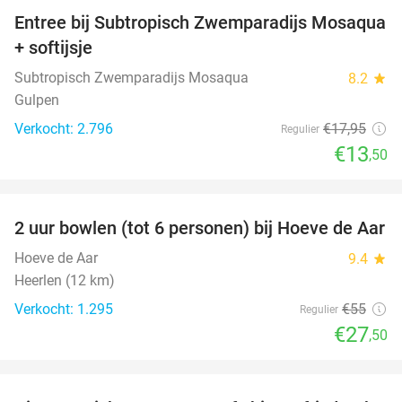
Entree bij Subtropisch Zwemparadijs Mosaqua
25%
+ softijsje
Subtropisch Zwemparadijs Mosaqua
8.2
star
Gulpen
Verkocht: 2.796
€17
,95
Regulier
€13
,50
favorite_border
2 uur bowlen (tot 6 personen) bij Hoeve de Aar
50%
Hoeve de Aar
9.4
star
Heerlen (12 km)
Verkocht: 1.295
€55
Regulier
€27
,50
favorite_border