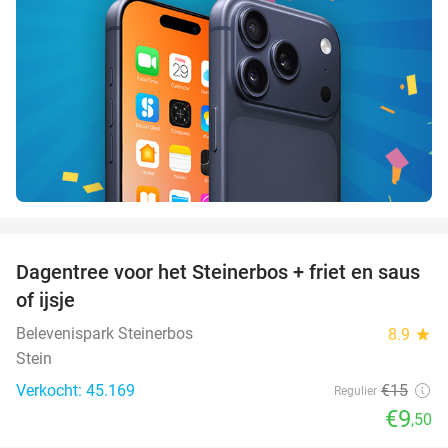
favorite_border
Dagentree voor het Steinerbos + friet en saus
37%
of ijsje
Belevenispark Steinerbos
8.9
star
Stein
Verkocht: 45.169
€15
Regulier
€9
,50