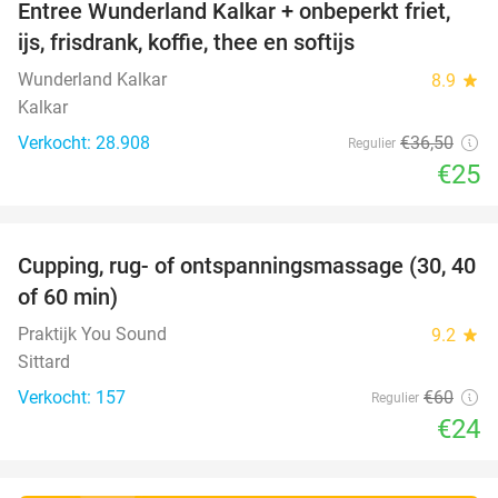
Entree Wunderland Kalkar + onbeperkt friet,
32%
ijs, frisdrank, koffie, thee en softijs
Wunderland Kalkar
8.9
star
Kalkar
Verkocht: 28.908
€36
,50
Regulier
€25
favorite_border
Cupping, rug- of ontspanningsmassage (30, 40
60%
of 60 min)
Praktijk You Sound
9.2
star
Sittard
Verkocht: 157
€60
Regulier
€24