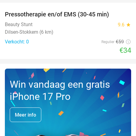
Pressotherapie en/of EMS (30-45 min)
42%
NEW
TODAY
Beauty Stunt
9.6
star
Dilsen-Stokkem (6 km)
Verkocht: 0
€59
Regulier
€34
Win vandaag een gratis
iPhone 17 Pro
Meer info