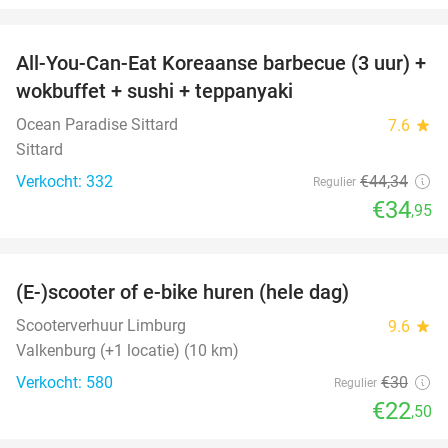
favorite_border
All-You-Can-Eat Koreaanse barbecue (3 uur) +
21%
wokbuffet + sushi + teppanyaki
Ocean Paradise Sittard
7.6
star
Sittard
Verkocht: 332
€44
,34
Regulier
€34
,95
favorite_border
(E-)scooter of e-bike huren (hele dag)
25%
Scooterverhuur Limburg
9.6
star
Valkenburg (+1 locatie) (10 km)
Verkocht: 580
€30
Regulier
€22
,50
favorite_border