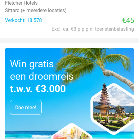
Fletcher Hotels
Sittard (+ meerdere locaties)
€45
Verkocht: 18.578
Excl. ca. €3 p.p.p.n. toeristenbelasting
Win gratis
een droomreis
t.w.v. €3.000
Doe mee!