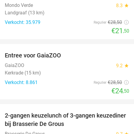
Mondo Verde
8.3
star
Landgraaf (13 km)
Verkocht: 35.979
€28
,50
Regulier
€21
,50
favorite_border
Entree voor GaiaZOO
14%
GaiaZOO
9.2
star
Kerkrade (15 km)
Verkocht: 8.861
€28
,50
Regulier
€24
,50
favorite_border
2-gangen keuzelunch of 3-gangen keuzediner
30%
bij Brasserie De Grous
Brasserie De Grous
star