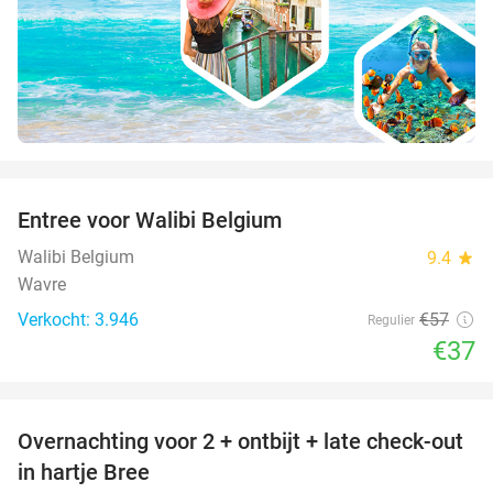
favorite_border
Entree voor Walibi Belgium
35%
Walibi Belgium
9.4
star
Wavre
Verkocht: 3.946
€57
Regulier
€37
favorite_border
Overnachting voor 2 + ontbijt + late check-out
41%
NEW
in hartje Bree
TODAY