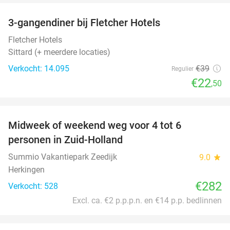
3-gangendiner bij Fletcher Hotels
42%
Fletcher Hotels
Sittard (+ meerdere locaties)
Verkocht: 14.095
€39
Regulier
€22
,50
favorite_border
Midweek of weekend weg voor 4 tot 6
personen in Zuid-Holland
Summio Vakantiepark Zeedijk
9.0
star
Herkingen
€282
Verkocht: 528
Excl. ca. €2 p.p.p.n. en €14 p.p. bedlinnen
favorite_border