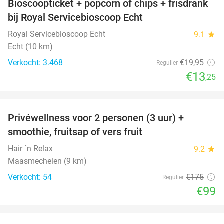
Bioscoopticket + popcorn of chips + frisdrank
34%
bij Royal Servicebioscoop Echt
Royal Servicebioscoop Echt
9.1
star
Echt (10 km)
Verkocht: 3.468
€19
,95
Regulier
€13
,25
favorite_border
Privéwellness voor 2 personen (3 uur) +
43%
smoothie, fruitsap of vers fruit
Hair ´n Relax
9.2
star
Maasmechelen (9 km)
Verkocht: 54
€175
Regulier
€99
favorite_border