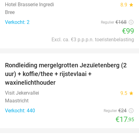
Hotel Brasserie Ingredi
8.9
star
Bree
Verkocht: 2
€168
Regulier
€99
Excl. ca. €3 p.p.p.n. toeristenbelasting
favorite_border
Rondleiding mergelgrotten Jezuïetenberg (2
25%
uur) + koffie/thee + rijstevlaai +
waxinelichthouder
Visit Jekervallei
9.5
star
Maastricht
Verkocht: 440
€24
Regulier
€17
,95
favorite_border