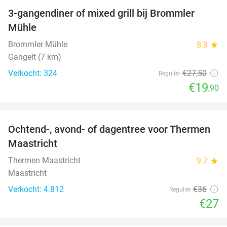
3-gangendiner of mixed grill bij Brommler
28%
Mühle
Brommler Mühle
8.9
star
Gangelt (7 km)
Verkocht: 324
€27
,50
Regulier
€19
,90
favorite_border
Ochtend-, avond- of dagentree voor Thermen
25%
Maastricht
Thermen Maastricht
9.7
star
Maastricht
Verkocht: 4.812
€36
Regulier
€27
favorite_border