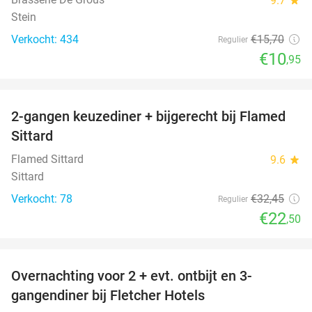
9.7
Stein
Verkocht: 434
€15
,70
Regulier
€10
,95
favorite_border
2-gangen keuzediner + bijgerecht bij Flamed
31%
Sittard
Flamed Sittard
9.6
star
Sittard
Verkocht: 78
€32
,45
Regulier
€22
,50
favorite_border
Overnachting voor 2 + evt. ontbijt en 3-
gangendiner bij Fletcher Hotels