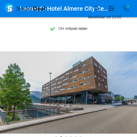
Ontdek 15.000+ deals

Leonardo Hotel Almere City Center
7 dagen per week beschikbaar
Bereikbaar tot 23:00
10+ miljoen leden
9,4
op basis van
206.489 reviews
Ontdek 15.000+ deals
7 dagen per week beschikbaar
10+ miljoen leden