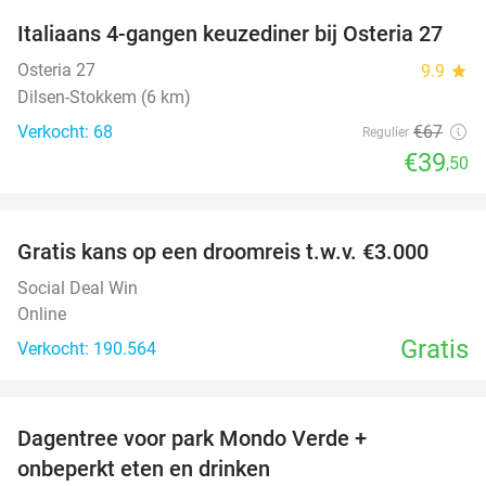
Italiaans 4-gangen keuzediner bij Osteria 27
41%
Osteria 27
9.9
star
Dilsen-Stokkem (6 km)
Verkocht: 68
€67
Regulier
€39
,50
favorite_border
Gratis kans op een droomreis t.w.v. €3.000
Social Deal Win
Online
Gratis
Verkocht: 190.564
favorite_border
Dagentree voor park Mondo Verde +
25%
onbeperkt eten en drinken