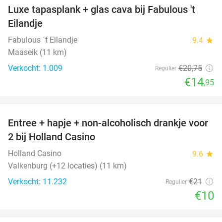
Luxe tapasplank + glas cava bij Fabulous 't
28%
Eilandje
Fabulous ´t Eilandje
9.4
star
Maaseik (11 km)
Verkocht: 1.009
€20
,75
Regulier
€14
,95
favorite_border
Entree + hapje + non-alcoholisch drankje voor
52%
2 bij Holland Casino
Holland Casino
9.6
star
Valkenburg (+12 locaties) (11 km)
Verkocht: 11.232
€21
Regulier
€10
favorite_border