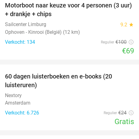
Motorboot naar keuze voor 4 personen (3 uur)
31%
+ drankje + chips
Sailcenter Limburg
9.2
star
Ophoven - Kinrooi (België) (12 km)
Verkocht: 134
€100
Regulier
€69
favorite_border
100%
60 dagen luisterboeken en e-books (20
luisteruren)
Nextory
Amsterdam
Verkocht: 6.726
€24
Regulier
Gratis
favorite_border