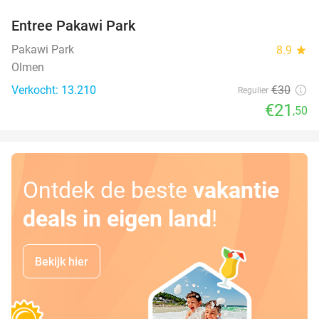
Entree Pakawi Park
28%
Pakawi Park
8.9
star
Olmen
Verkocht: 13.210
€30
Regulier
€21
,50
Ontdek de beste
vakantie
deals in eigen land
!
Bekijk hier