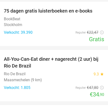
100%
75 dagen gratis luisterboeken en e-books
BookBeat
Stockholm
Verkocht: 39.390
€22
,47
Regulier
Gratis
favorite_border
All-You-Can-Eat diner + nagerecht (2 uur) bij
27%
Rio De Brazil
Rio De Brazil
9.3
star
Maasmechelen (9 km)
Verkocht: 1.805
€47
,80
Regulier
€34
,90
favorite_border