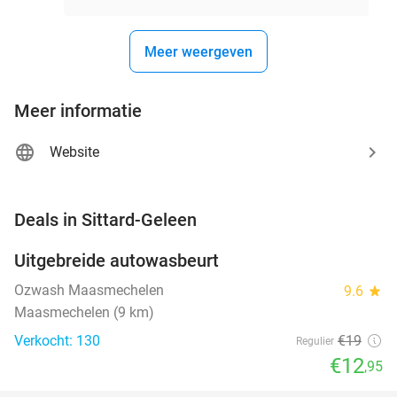
Meer weergeven
Meer informatie
Website
favorite_border
Deals in Sittard-Geleen
Uitgebreide autowasbeurt
32%
NEW
TODAY
Ozwash Maasmechelen
9.6
star
Maasmechelen (9 km)
Verkocht: 130
€19
Regulier
€12
,95
favorite_border