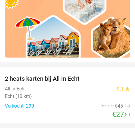
favorite_border
2 heats karten bij All In Echt
39%
All In Echt
9.1
star
Echt (10 km)
Verkocht: 290
€45
Regulier
€27
,50
favorite_border