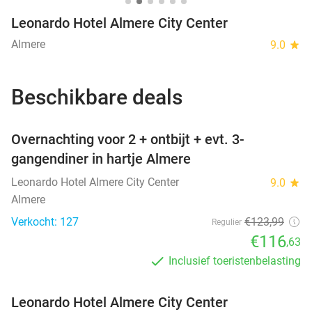
Leonardo Hotel Almere City Center
Almere
9.0
star
Beschikbare deals
favorite_border
Overnachting voor 2 + ontbijt + evt. 3-
gangendiner in hartje Almere
Leonardo Hotel Almere City Center
9.0
star
Almere
Verkocht: 127
€123
,99
Regulier
€116
,63
Inclusief toeristenbelasting
Leonardo Hotel Almere City Center