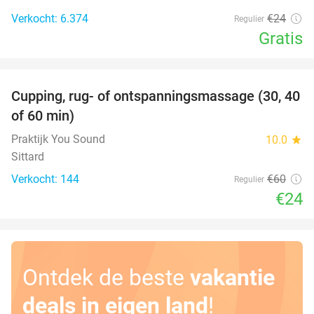
Verkocht: 6.374
€24
Regulier
Gratis
favorite_border
Cupping, rug- of ontspanningsmassage (30, 40
60%
of 60 min)
Praktijk You Sound
10.0
star
Sittard
Verkocht: 144
€60
Regulier
€24
Ontdek de beste
vakantie
deals in eigen land
!