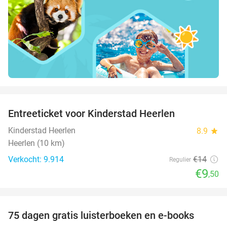
favorite_border
Entreeticket voor Kinderstad Heerlen
32%
Kinderstad Heerlen
8.9
star
Heerlen (10 km)
Verkocht: 9.914
€14
Regulier
€9
,50
favorite_border
100%
75 dagen gratis luisterboeken en e-books