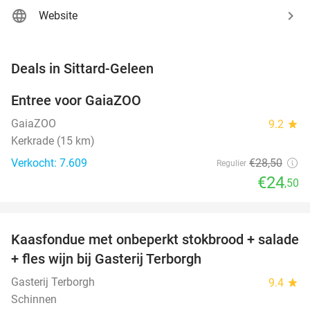
Website
favorite_border
Deals in Sittard-Geleen
Entree voor GaiaZOO
14%
GaiaZOO
9.2
star
Kerkrade (15 km)
Verkocht: 7.609
€28
,50
Regulier
€24
,50
favorite_border
Kaasfondue met onbeperkt stokbrood + salade
44%
+ fles wijn bij Gasterij Terborgh
Gasterij Terborgh
9.4
star
Schinnen