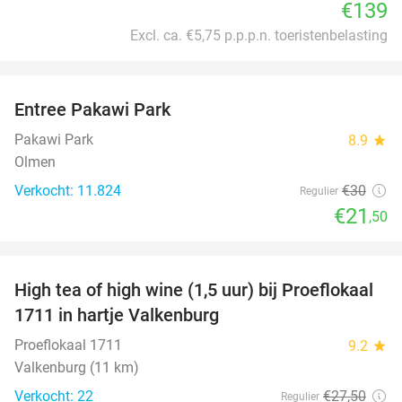
€139
Excl. ca. €5,75 p.p.p.n. toeristenbelasting
favorite_border
Entree Pakawi Park
28%
Pakawi Park
8.9
star
Olmen
Verkocht: 11.824
€30
Regulier
€21
,50
favorite_border
High tea of high wine (1,5 uur) bij Proeflokaal
36%
1711 in hartje Valkenburg
Proeflokaal 1711
9.2
star
Valkenburg (11 km)
Verkocht: 22
€27
,50
Regulier