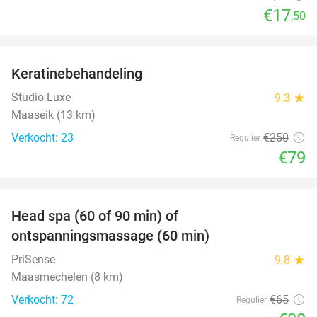
€17
,50
favorite_border
Keratinebehandeling
68%
Studio Luxe
9.3
star
Maaseik (13 km)
Verkocht: 23
€250
Regulier
€79
favorite_border
Head spa (60 of 90 min) of
42%
ontspanningsmassage (60 min)
PriSense
9.8
star
Maasmechelen (8 km)
Verkocht: 72
€65
Regulier