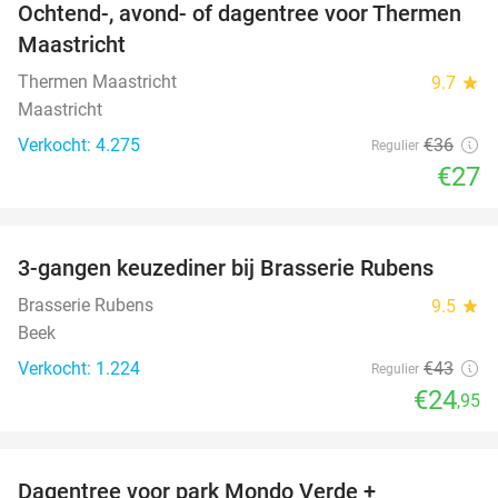
Ochtend-, avond- of dagentree voor Thermen
25%
Maastricht
Thermen Maastricht
9.7
star
Maastricht
Verkocht: 4.275
€36
Regulier
€27
favorite_border
3-gangen keuzediner bij Brasserie Rubens
42%
Brasserie Rubens
9.5
star
Beek
Verkocht: 1.224
€43
Regulier
€24
,95
favorite_border
Dagentree voor park Mondo Verde +