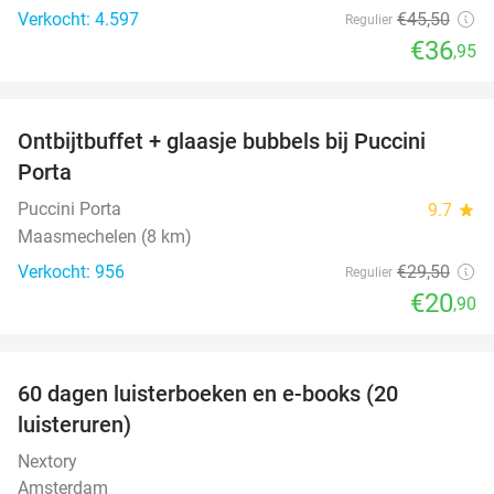
Verkocht: 4.597
€45
,50
Regulier
€36
,95
favorite_border
Ontbijtbuffet + glaasje bubbels bij Puccini
29%
Porta
Puccini Porta
9.7
star
Maasmechelen (8 km)
Verkocht: 956
€29
,50
Regulier
€20
,90
favorite_border
100%
60 dagen luisterboeken en e-books (20
luisteruren)
Nextory
Amsterdam