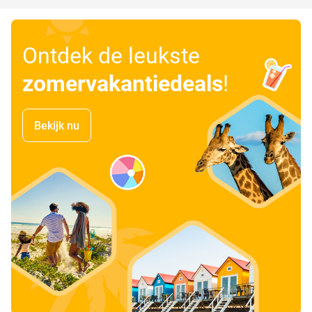
Ontdek de leukste
zomervakantiedeals
!
Bekijk nu