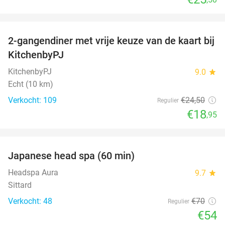
favorite_border
2-gangendiner met vrije keuze van de kaart bij
23%
KitchenbyPJ
KitchenbyPJ
9.0
star
Echt (10 km)
Verkocht: 109
€24
,50
Regulier
€18
,95
favorite_border
Japanese head spa (60 min)
23%
Headspa Aura
9.7
star
Sittard
Verkocht: 48
€70
Regulier
€54