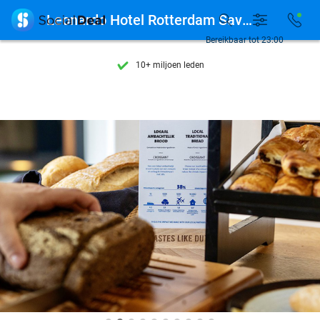
Ontdek 15.000+ deals

Leonardo Hotel Rotterdam Savoy
7 dagen per week beschikbaar
Bereikbaar tot 23:00
10+ miljoen leden
9,4
op basis van
205.791 reviews
Ontdek 15.000+ deals
7 dagen per week beschikbaar
10+ miljoen leden