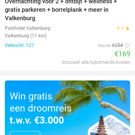
Overnachting voor 2 + ontbijt + wellness +
33%
gratis parkeren + borrelplank + meer in
Valkenburg
Parkhotel Valkenburg
9.1
star
Valkenburg (11 km)
Verkocht: 127
€254
Regulier
€169
Inclusief alle bijkomende kosten
Win gratis
een droomreis
t.w.v. €3.000