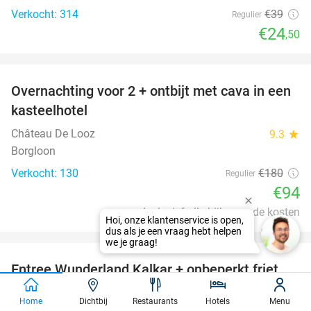
Verkocht: 314
€39
Regulier
€24
,50
favorite_border
Overnachting voor 2 + ontbijt met cava in een
48%
kasteelhotel
Château De Looz
9.3
star
Borgloon
Verkocht: 130
€180
Regulier
€94
Inclusief alle bijkomende kosten
favorite_border
Entree Wunderland Kalkar + onbeperkt friet,
32%
ijs, frisdrank, koffie, thee en softijs
Home
Dichtbij
Restaurants
Hotels
Menu