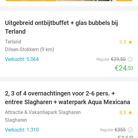
favorite_border
Uitgebreid ontbijtbuffet + glas bubbels bij
17%
Terland
Terland
9.9
star
Dilsen-Stokkem (9 km)
Verkocht: 5.064
€29
,50
Regulier
€24
,50
favorite_border
2, 3 of 4 overnachtingen voor 2-6 pers. +
55%
entree Slagharen + waterpark Aqua Mexicana
Attractie & Vakantiepark Slagharen
8.8
star
Slagharen
Verkocht: 1.310
€355
Regulier