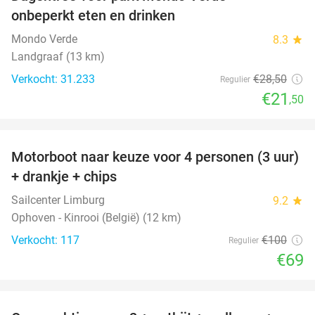
25%
onbeperkt eten en drinken
Mondo Verde
8.3
star
Landgraaf (13 km)
Verkocht: 31.233
€28
,50
Regulier
€21
,50
favorite_border
Motorboot naar keuze voor 4 personen (3 uur)
31%
+ drankje + chips
Sailcenter Limburg
9.2
star
Ophoven - Kinrooi (België) (12 km)
Verkocht: 117
€100
Regulier
€69
favorite_border