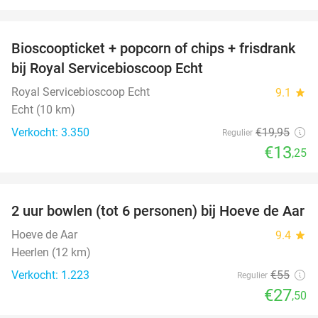
favorite_border
Bioscoopticket + popcorn of chips + frisdrank
34%
bij Royal Servicebioscoop Echt
Royal Servicebioscoop Echt
9.1
star
Echt (10 km)
Verkocht: 3.350
€19
,95
Regulier
€13
,25
favorite_border
2 uur bowlen (tot 6 personen) bij Hoeve de Aar
50%
Hoeve de Aar
9.4
star
Heerlen (12 km)
Verkocht: 1.223
€55
Regulier
€27
,50