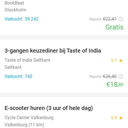
BookBeat
Stockholm
Verkocht: 39.242
€22
,47
Regulier
Gratis
favorite_border
3-gangen keuzediner bij Taste of India
29%
Taste of India Selfkant
9.1
star
Selfkant
Verkocht: 740
€26
,40
Regulier
€18
,80
favorite_border
E-scooter huren (3 uur of hele dag)
37%
Cycle Center Valkenburg
9.9
star
Valkenburg (11 km)