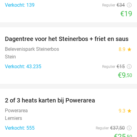
Verkocht: 139
€34
Regulier
€19
favorite_border
Dagentree voor het Steinerbos + friet en saus
37%
Belevenispark Steinerbos
8.9
star
Stein
Verkocht: 43.235
€15
Regulier
€9
,50
favorite_border
2 of 3 heats karten bij Powerarea
32%
Powerarea
9.3
star
Lemiers
Verkocht: 555
€37
,50
Regulier
€25
,50