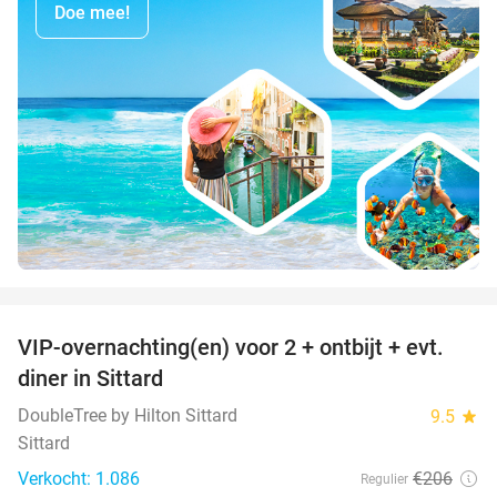
Doe mee!
favorite_border
VIP-overnachting(en) voor 2 + ontbijt + evt.
33%
diner in Sittard
DoubleTree by Hilton Sittard
9.5
star
Sittard
Verkocht: 1.086
€206
Regulier