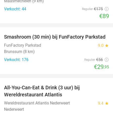
Maasmechelen (9 km)
Verkocht: 44
€175
Regulier
€89
favorite_border
Smashroom (30 min) bij FunFactory Parkstad
47%
FunFactory Parkstad
9.0
star
Brunssum (8 km)
Verkocht: 176
€56
Regulier
€29
,95
favorite_border
All-You-Can-Eat & Drink (3 uur) bij
19%
Wereldrestaurant Atlantis
Wereldrestaurant Atlantis Nederweert
9.4
star
Nederweert