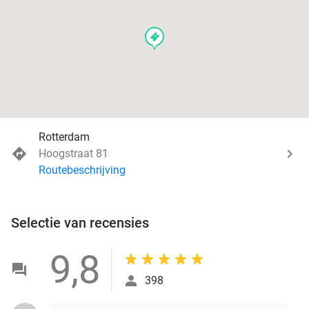
events
Rotterdam
Hoogstraat 81
Routebeschrijving
Selectie van recensies
9,8
398