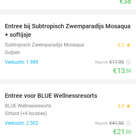
€38
favorite_border
Entree bij Subtropisch Zwemparadijs Mosaqua
25%
+ softijsje
Subtropisch Zwemparadijs Mosaqua
8.2
star
Gulpen
Verkocht: 1.989
€17
,95
Regulier
€13
,50
favorite_border
Entree voor BLUE Wellnessresorts
48%
BLUE Wellnessresorts
8.8
star
Sittard (+4 locaties)
Verkocht: 2.502
€41
,50
Regulier
€21
,50