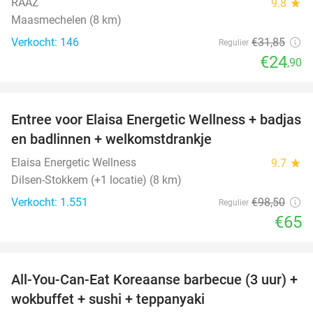
RAAZ
9.8
star
Maasmechelen (8 km)
Verkocht: 146
€31
,85
Regulier
€24
,90
favorite_border
Entree voor Elaisa Energetic Wellness + badjas
34%
en badlinnen + welkomstdrankje
Elaisa Energetic Wellness
9.7
star
Dilsen-Stokkem (+1 locatie) (8 km)
Verkocht: 1.551
€98
,50
Regulier
€65
favorite_border
All-You-Can-Eat Koreaanse barbecue (3 uur) +
21%
wokbuffet + sushi + teppanyaki