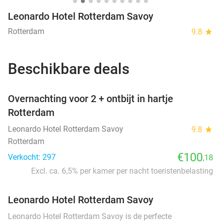
Leonardo Hotel Rotterdam Savoy
Rotterdam
9.8
star
Beschikbare deals
favorite_border
Overnachting voor 2 + ontbijt in hartje
Rotterdam
Leonardo Hotel Rotterdam Savoy
9.8
star
Rotterdam
€100
Verkocht: 297
,18
Excl. ca. 6,5% per kamer per nacht toeristenbelasting
Leonardo Hotel Rotterdam Savoy
Leonardo Hotel Rotterdam Savoy is de perfecte