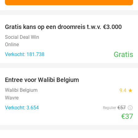
favorite_border
Gratis kans op een droomreis t.w.v. €3.000
Social Deal Win
Online
Gratis
Verkocht: 181.738
favorite_border
Entree voor Walibi Belgium
35%
Walibi Belgium
9.4
star
Wavre
Verkocht: 3.654
€57
Regulier
€37
favorite_border