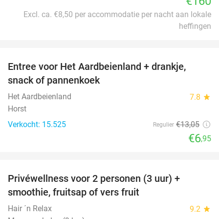
€160
Excl. ca. €8,50 per accommodatie per nacht aan lokale
heffingen
favorite_border
Entree voor Het Aardbeienland + drankje,
47%
snack of pannenkoek
Het Aardbeienland
7.8
star
Horst
Verkocht: 15.525
€13
,05
Regulier
€6
,95
favorite_border
Privéwellness voor 2 personen (3 uur) +
49%
smoothie, fruitsap of vers fruit
Hair ´n Relax
9.2
star