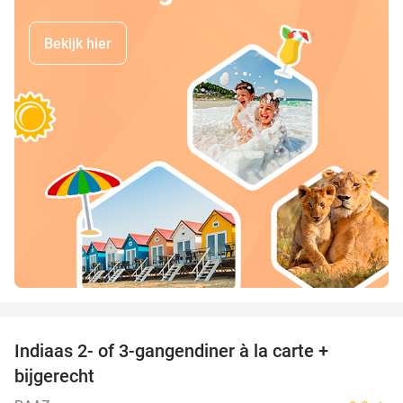
Bekijk hier
favorite_border
Indiaas 2- of 3-gangendiner à la carte +
22%
bijgerecht