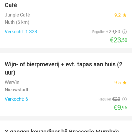
Café
Jungle Café
9.2
star
Nuth (6 km)
Verkocht: 1.323
€29
,80
Regulier
€23
,50
favorite_border
Wijn- of bierproeverij + evt. tapas aan huis (2
50%
uur)
WerVin
9.5
star
Nieuwstadt
Verkocht: 6
€20
Regulier
€9
,95
favorite_border
3-gangen keuzediner bij Brasserie Murphy's