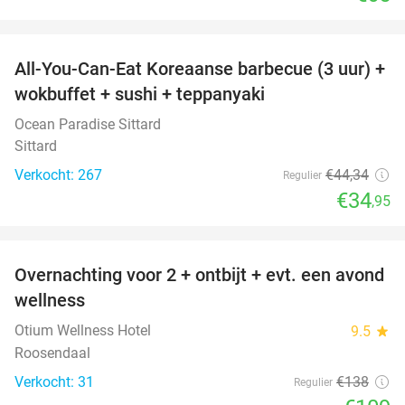
favorite_border
All-You-Can-Eat Koreaanse barbecue (3 uur) +
21%
wokbuffet + sushi + teppanyaki
Ocean Paradise Sittard
Sittard
Verkocht: 267
€44
,34
Regulier
€34
,95
favorite_border
Overnachting voor 2 + ontbijt + evt. een avond
21%
wellness
Otium Wellness Hotel
9.5
star
Roosendaal
Verkocht: 31
€138
Regulier