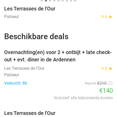
Les Terrasses de l'Our
Paliseul
9.9
star
Beschikbare deals
favorite_border
Overnachting(en) voor 2 + ontbijt + late check-
out + evt. diner in de Ardennen
Les Terrasses de l'Our
9.9
star
Paliseul
Verkocht: 86
€210
Regulier
€140
Inclusief alle bijkomende kosten
Les Terrasses de l'Our