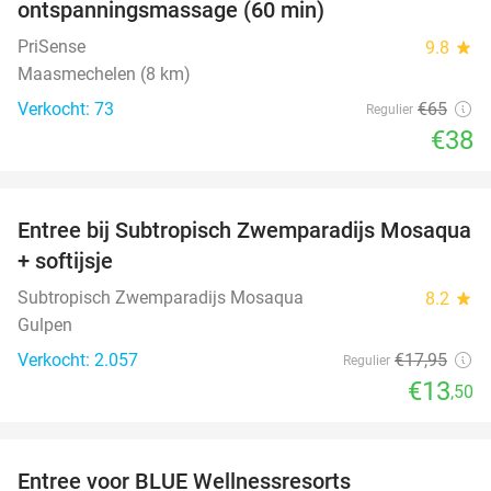
ontspanningsmassage (60 min)
PriSense
9.8
star
Maasmechelen (8 km)
Verkocht: 73
€65
Regulier
€38
favorite_border
Entree bij Subtropisch Zwemparadijs Mosaqua
25%
+ softijsje
Subtropisch Zwemparadijs Mosaqua
8.2
star
Gulpen
Verkocht: 2.057
€17
,95
Regulier
€13
,50
favorite_border
Entree voor BLUE Wellnessresorts
48%