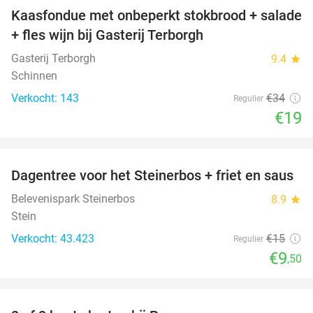
Kaasfondue met onbeperkt stokbrood + salade
44%
+ fles wijn bij Gasterij Terborgh
Gasterij Terborgh
9.4
star
Schinnen
Verkocht: 143
€34
Regulier
€19
favorite_border
Dagentree voor het Steinerbos + friet en saus
37%
Belevenispark Steinerbos
8.9
star
Stein
Verkocht: 43.423
€15
Regulier
€9
,50
favorite_border