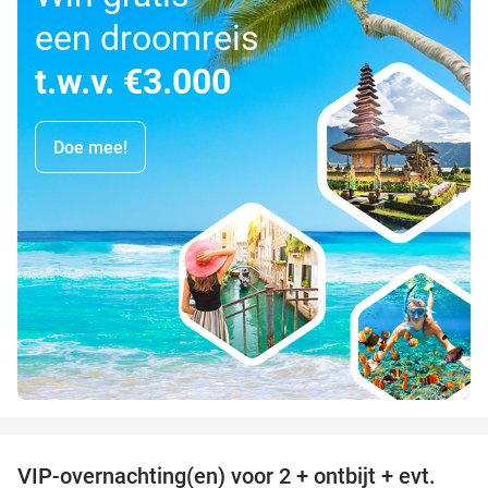
een droomreis
t.w.v. €3.000
Doe mee!
favorite_border
VIP-overnachting(en) voor 2 + ontbijt + evt.
33%