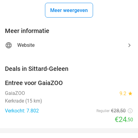
Meer weergeven
Meer informatie
Website
favorite_border
Deals in Sittard-Geleen
Entree voor GaiaZOO
14%
GaiaZOO
9.2
star
Kerkrade (15 km)
Verkocht: 7.802
€28
,50
Regulier
€24
,50
favorite_border