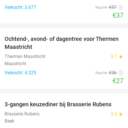
Verkocht: 3.677
€57
Regulier
€37
favorite_border
Ochtend-, avond- of dagentree voor Thermen
25%
Maastricht
Thermen Maastricht
9.7
star
Maastricht
Verkocht: 4.325
€36
Regulier
€27
favorite_border
3-gangen keuzediner bij Brasserie Rubens
42%
Brasserie Rubens
9.5
star
Beek