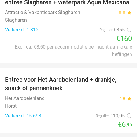
entree Slagharen + waterpark Aqua Mexicana
Attractie & Vakantiepark Slagharen
8.8
star
Slagharen
Verkocht: 1.312
€355
Regulier
€160
Excl. ca. €8,50 per accommodatie per nacht aan lokale
heffingen
favorite_border
Entree voor Het Aardbeienland + drankje,
47%
snack of pannenkoek
Het Aardbeienland
7.8
star
Horst
Verkocht: 15.693
€13
,05
Regulier
€6
,95
favorite_border