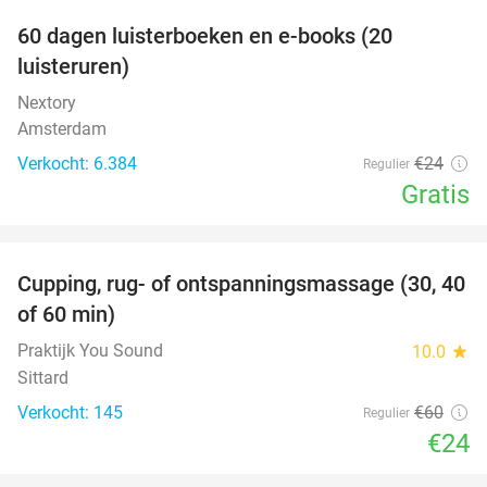
100%
60 dagen luisterboeken en e-books (20
luisteruren)
Nextory
Amsterdam
Verkocht: 6.384
€24
Regulier
Gratis
favorite_border
Cupping, rug- of ontspanningsmassage (30, 40
60%
of 60 min)
Praktijk You Sound
10.0
star
Sittard
Verkocht: 145
€60
Regulier
€24