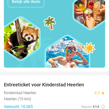
Bekijk alle deals
favorite_border
Entreeticket voor Kinderstad Heerlen
32%
Kinderstad Heerlen
8.9
star
Heerlen (10 km)
Verkocht: 10.065
€14
Regulier