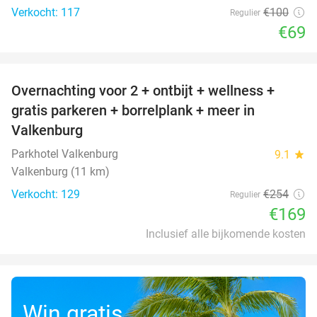
Verkocht: 117
€100
Regulier
€69
favorite_border
Overnachting voor 2 + ontbijt + wellness +
33%
gratis parkeren + borrelplank + meer in
Valkenburg
Parkhotel Valkenburg
9.1
star
Valkenburg (11 km)
Verkocht: 129
€254
Regulier
€169
Inclusief alle bijkomende kosten
Win gratis