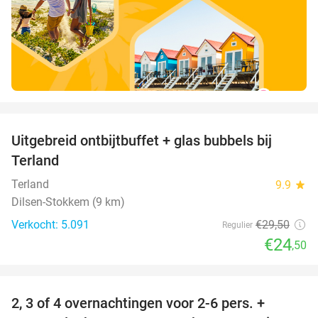
favorite_border
Uitgebreid ontbijtbuffet + glas bubbels bij
17%
Terland
Terland
9.9
star
Dilsen-Stokkem (9 km)
Verkocht: 5.091
€29
,50
Regulier
€24
,50
favorite_border
2, 3 of 4 overnachtingen voor 2-6 pers. +
55%