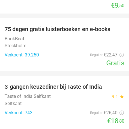
€9
,50
favorite_border
100%
75 dagen gratis luisterboeken en e-books
BookBeat
Stockholm
Verkocht: 39.250
€22
,47
Regulier
Gratis
favorite_border
3-gangen keuzediner bij Taste of India
29%
Taste of India Selfkant
9.1
star
Selfkant
Verkocht: 743
€26
,40
Regulier
€18
,80