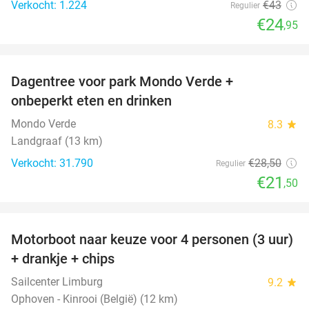
Verkocht: 1.224
€43
Regulier
€24
,95
favorite_border
Dagentree voor park Mondo Verde +
25%
onbeperkt eten en drinken
Mondo Verde
8.3
star
Landgraaf (13 km)
Verkocht: 31.790
€28
,50
Regulier
€21
,50
favorite_border
Motorboot naar keuze voor 4 personen (3 uur)
31%
+ drankje + chips
Sailcenter Limburg
9.2
star
Ophoven - Kinrooi (België) (12 km)