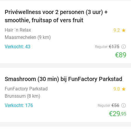
Privéwellness voor 2 personen (3 uur) +
49%
smoothie, fruitsap of vers fruit
Hair ´n Relax
9.2
star
Maasmechelen (9 km)
Verkocht: 43
€175
Regulier
€89
favorite_border
Smashroom (30 min) bij FunFactory Parkstad
47%
FunFactory Parkstad
9.0
star
Brunssum (8 km)
Verkocht: 176
€56
Regulier
€29
,95
favorite_border