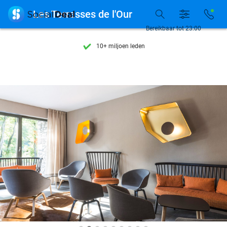
Ontdek 15.000+ deals

Les Terrasses de l'Our
7 dagen per week beschikbaar
Bereikbaar tot 23:00
10+ miljoen leden
9,4
op basis van
205.869 reviews
Ontdek 15.000+ deals
7 dagen per week beschikbaar
10+ miljoen leden