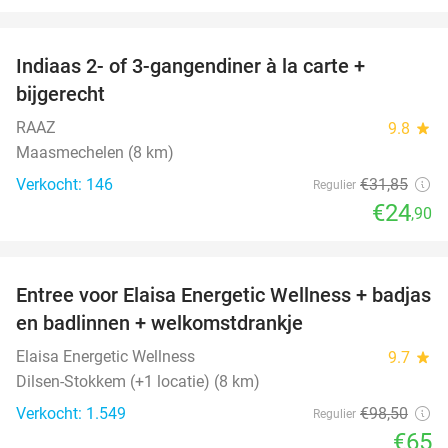
favorite_border
Indiaas 2- of 3-gangendiner à la carte +
22%
bijgerecht
RAAZ
9.8
star
Maasmechelen (8 km)
Verkocht: 146
€31
,85
Regulier
€24
,90
favorite_border
Entree voor Elaisa Energetic Wellness + badjas
34%
en badlinnen + welkomstdrankje
Elaisa Energetic Wellness
9.7
star
Dilsen-Stokkem (+1 locatie) (8 km)
Verkocht: 1.549
€98
,50
Regulier
€65