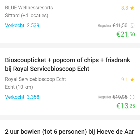
BLUE Wellnessresorts
8.8
star
Sittard (+4 locaties)
Verkocht: 2.539
€41
,50
Regulier
€21
,50
favorite_border
Bioscoopticket + popcorn of chips + frisdrank
34%
bij Royal Servicebioscoop Echt
Royal Servicebioscoop Echt
9.1
star
Echt (10 km)
Verkocht: 3.358
€19
,95
Regulier
€13
,25
favorite_border
2 uur bowlen (tot 6 personen) bij Hoeve de Aar
50%