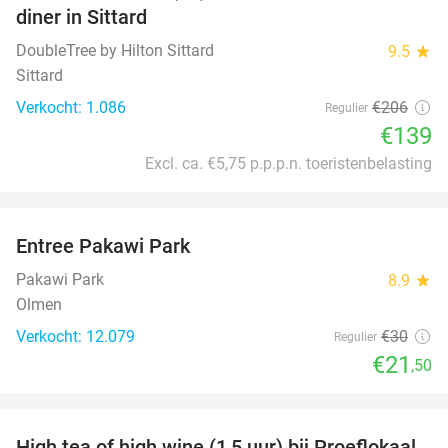
diner in Sittard
DoubleTree by Hilton Sittard
9.5
star
Sittard
Verkocht: 1.086
€206
Regulier
€139
Excl. ca. €5,75 p.p.p.n. toeristenbelasting
favorite_border
Entree Pakawi Park
28%
Pakawi Park
8.9
star
Olmen
Verkocht: 12.079
€30
Regulier
€21
,50
favorite_border
High tea of high wine (1,5 uur) bij Proeflokaal