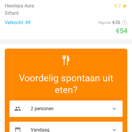
Headspa Aura
9.7
star
Sittard
Verkocht: 49
€70
Regulier
€54
Voordelig spontaan uit
eten?