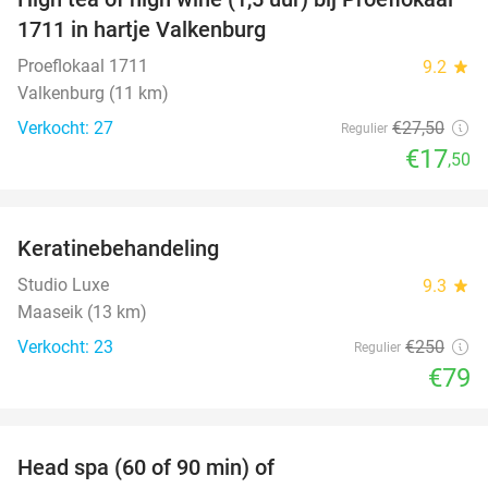
36%
1711 in hartje Valkenburg
Proeflokaal 1711
9.2
star
Valkenburg (11 km)
Verkocht: 27
€27
,50
Regulier
€17
,50
favorite_border
Keratinebehandeling
68%
Studio Luxe
9.3
star
Maaseik (13 km)
Verkocht: 23
€250
Regulier
€79
favorite_border
Head spa (60 of 90 min) of
42%