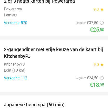
2 of 3 heats karten bij Powerarea
32%
Powerarea
9.3
star
Lemiers
Verkocht: 570
€37
,50
Regulier
€25
,50
favorite_border
2-gangendiner met vrije keuze van de kaart bij
23%
KitchenbyPJ
KitchenbyPJ
9.0
star
Echt (10 km)
Verkocht: 112
€24
,50
Regulier
€18
,95
favorite_border
Japanese head spa (60 min)
23%