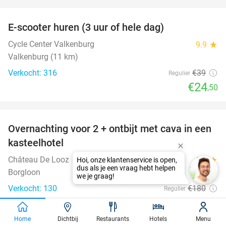
favorite_border
E-scooter huren (3 uur of hele dag)
37%
Cycle Center Valkenburg
9.9
star
Valkenburg (11 km)
Verkocht: 316
€39
Regulier
€24
,50
favorite_border
Overnachting voor 2 + ontbijt met cava in een
48%
kasteelhotel
Château De Looz
9.3
star
Borgloon
Verkocht: 130
€180
Regulier
€94
Inclusief alle bijkomende kosten
Home
Dichtbij
Restaurants
Hotels
Menu