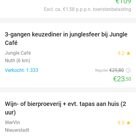
€109
Excl. ca. €1,58 p.p.p.n. toeristenbelasting
favorite_border
3-gangen keuzediner in junglesfeer bij Jungle
21%
Café
Jungle Café
9.2
star
Nuth (6 km)
Verkocht: 1.333
€29
,80
Regulier
€23
,50
favorite_border
Wijn- of bierproeverij + evt. tapas aan huis (2
50%
uur)
WerVin
9.5
star
Nieuwstadt