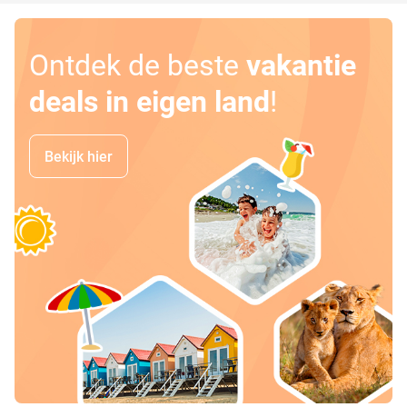
Ontdek de beste
vakantie
deals in eigen land
!
Bekijk hier