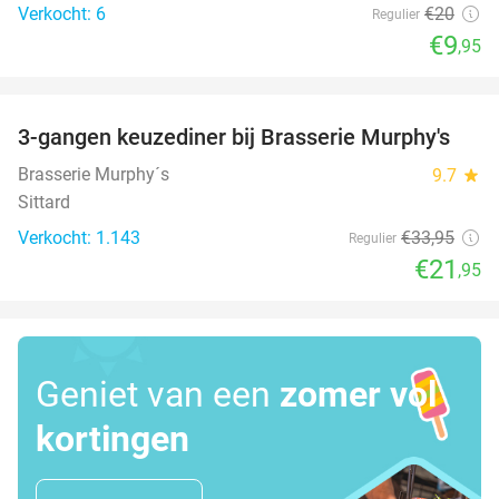
Verkocht: 6
€20
Regulier
€9
,95
favorite_border
3-gangen keuzediner bij Brasserie Murphy's
35%
Brasserie Murphy´s
9.7
star
Sittard
Verkocht: 1.143
€33
,95
Regulier
€21
,95
Geniet van een
zomer vol
kortingen