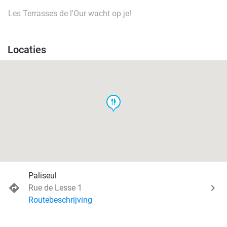
Les Terrasses de l'Our wacht op je!
Locaties
food
Paliseul
Rue de Lesse 1
Routebeschrijving