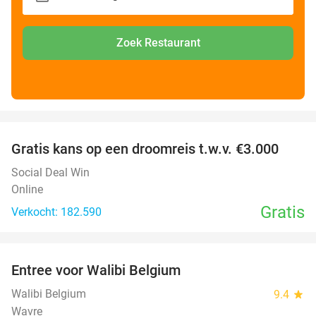
Zoek Restaurant
favorite_border
Gratis kans op een droomreis t.w.v. €3.000
Social Deal Win
Online
Gratis
Verkocht: 182.590
favorite_border
Entree voor Walibi Belgium
35%
Walibi Belgium
9.4
star
Wavre