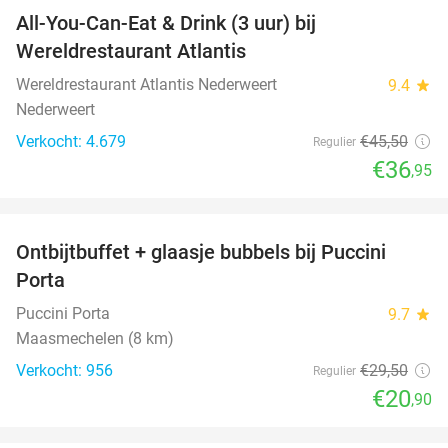
All-You-Can-Eat & Drink (3 uur) bij
19%
Wereldrestaurant Atlantis
Wereldrestaurant Atlantis Nederweert
9.4
star
Nederweert
Verkocht: 4.679
€45
,50
Regulier
€36
,95
favorite_border
Ontbijtbuffet + glaasje bubbels bij Puccini
29%
Porta
Puccini Porta
9.7
star
Maasmechelen (8 km)
Verkocht: 956
€29
,50
Regulier
€20
,90
favorite_border