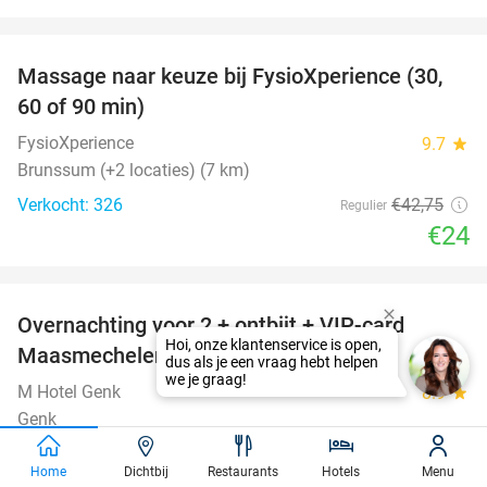
favorite_border
Massage naar keuze bij FysioXperience (30,
44%
60 of 90 min)
FysioXperience
9.7
star
Brunssum (+2 locaties) (7 km)
Verkocht: 326
€42
,75
Regulier
€24
favorite_border
Overnachting voor 2 + ontbijt + VIP-card
45%
Maasmechelen Village in Genk
M Hotel Genk
8.9
star
Genk
Verkocht: 1.205
€180
Regulier
Home
Dichtbij
Restaurants
Hotels
Menu
€99