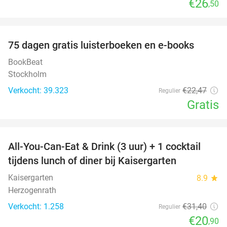
€26
,50
favorite_border
100%
75 dagen gratis luisterboeken en e-books
BookBeat
Stockholm
Verkocht: 39.323
€22
,47
Regulier
Gratis
favorite_border
All-You-Can-Eat & Drink (3 uur) + 1 cocktail
33%
tijdens lunch of diner bij Kaisergarten
Kaisergarten
8.9
star
Herzogenrath
Verkocht: 1.258
€31
,40
Regulier
€20
,90