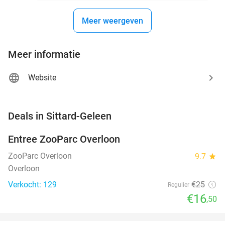
Meer weergeven
Meer informatie
Website
favorite_border
Deals in Sittard-Geleen
Entree ZooParc Overloon
34%
NEW
TODAY
ZooParc Overloon
9.7
star
Overloon
Verkocht: 129
€25
Regulier
€16
,50
favorite_border