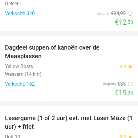
Geleen
Verkocht: 340
€24
,95
Regulier
€12
,50
favorite_border
Dagdeel suppen of kanoën over de
43%
Maasplassen
Yellow Boats
9.8
star
Wessem (14 km)
Verkocht: 162
€35
Regulier
€19
,95
favorite_border
Lasergame (1 of 2 uur) evt. met Laser Maze (1
22%
uur) + friet
Unit 13
8.6
star