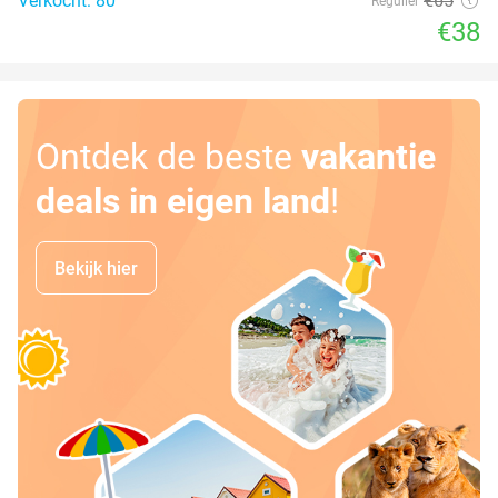
Verkocht: 80
€65
Regulier
€38
Ontdek de beste
vakantie
deals in eigen land
!
Bekijk hier