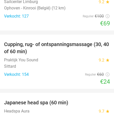
Sailcenter Limburg
9.2
star
Ophoven - Kinrooi (België) (12 km)
Verkocht: 127
€100
Regulier
€69
favorite_border
Cupping, rug- of ontspanningsmassage (30, 40
60%
of 60 min)
Praktijk You Sound
9.2
star
Sittard
Verkocht: 154
€60
Regulier
€24
favorite_border
Japanese head spa (60 min)
23%
Headspa Aura
9.7
star