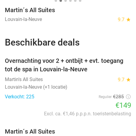
Martin´s All Suites
Louvain-la-Neuve
9.7
star
Beschikbare deals
favorite_border
Overnachting voor 2 + ontbijt + evt. toegang
tot de spa in Louvain-la-Neuve
Martin's All Suites
9.7
star
Louvain-la-Neuve (+1 locatie)
Verkocht: 225
€285
Regulier
€149
Excl. ca. €1,46 p.p.p.n. toeristenbelasting
Martin´s All Suites