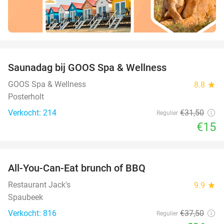
favorite_border
Saunadag bij GOOS Spa & Wellness
52%
GOOS Spa & Wellness
8.8
star
Posterholt
Verkocht: 214
€31
,50
Regulier
€15
favorite_border
All-You-Can-Eat brunch of BBQ
29%
Restaurant Jack's
9.9
star
Spaubeek
Verkocht: 816
€37
,50
Regulier