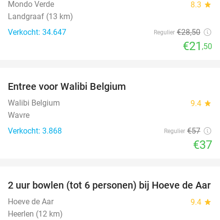
Mondo Verde
8.3
star
Landgraaf (13 km)
Verkocht: 34.647
€28
,50
Regulier
€21
,50
favorite_border
Entree voor Walibi Belgium
35%
Walibi Belgium
9.4
star
Wavre
Verkocht: 3.868
€57
Regulier
€37
favorite_border
2 uur bowlen (tot 6 personen) bij Hoeve de Aar
50%
Hoeve de Aar
9.4
star
Heerlen (12 km)