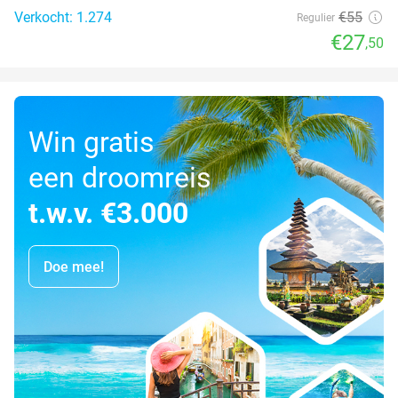
Verkocht: 1.274
€55
Regulier
€27
,50
Win gratis
een droomreis
t.w.v. €3.000
Doe mee!