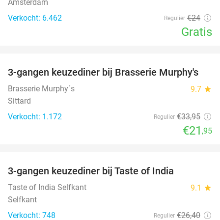
Amsterdam
Verkocht: 6.462
€24
Regulier
Gratis
favorite_border
3-gangen keuzediner bij Brasserie Murphy's
35%
Brasserie Murphy´s
9.7
star
Sittard
Verkocht: 1.172
€33
,95
Regulier
€21
,95
favorite_border
3-gangen keuzediner bij Taste of India
29%
Taste of India Selfkant
9.1
star
Selfkant
Verkocht: 748
€26
,40
Regulier