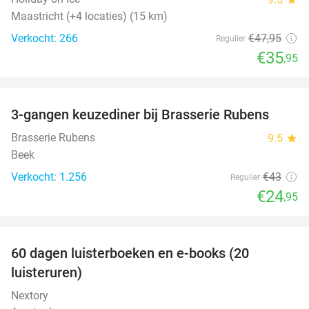
Maastricht (+4 locaties) (15 km)
Verkocht: 266
€47
,95
Regulier
€35
,95
favorite_border
3-gangen keuzediner bij Brasserie Rubens
42%
Brasserie Rubens
9.5
star
Beek
Verkocht: 1.256
€43
Regulier
€24
,95
favorite_border
100%
60 dagen luisterboeken en e-books (20
luisteruren)
Nextory