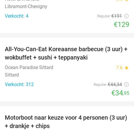
Libramont-Chevigny
Verkocht: 4
€191
Regulier
€129
favorite_border
All-You-Can-Eat Koreaanse barbecue (3 uur) +
21%
wokbuffet + sushi + teppanyaki
Ocean Paradise Sittard
7.6
star
Sittard
Verkocht: 312
€44
,34
Regulier
€34
,95
favorite_border
Motorboot naar keuze voor 4 personen (3 uur)
31%
+ drankje + chips