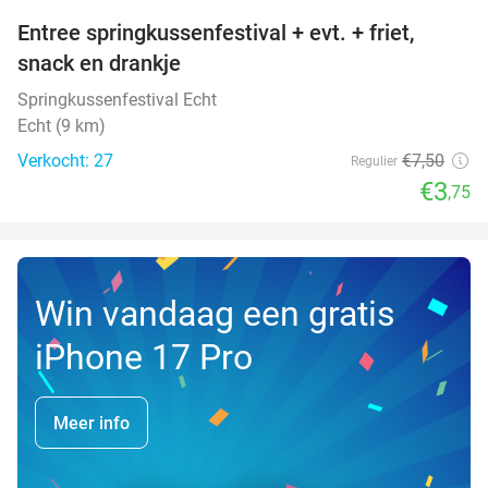
Entree springkussenfestival + evt. + friet,
50%
NEW
snack en drankje
TODAY
Springkussenfestival Echt
Echt (9 km)
Verkocht: 27
€7
,50
Regulier
€3
,75
Win vandaag een gratis
iPhone 17 Pro
Meer info