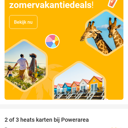
zomervakantiedeals
!
Bekijk nu
favorite_border
2 of 3 heats karten bij Powerarea
32%