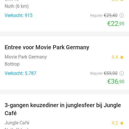
Nuth (6 km)
Verkocht: 915
€29
,40
Regulier
€22
,95
favorite_border
Entree voor Movie Park Germany
38%
Movie Park Germany
9.4
star
Bottrop
Verkocht: 5.787
€59
,90
Regulier
€36
,90
favorite_border
3-gangen keuzediner in junglesfeer bij Jungle
21%
Café
Jungle Café
9.2
star