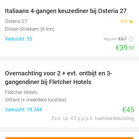
Italiaans 4-gangen keuzediner bij Osteria 27
41%
Osteria 27
9.9
star
Dilsen-Stokkem (6 km)
Verkocht: 55
€67
Regulier
€39
,50
favorite_border
Overnachting voor 2 + evt. ontbijt en 3-
gangendiner bij Fletcher Hotels
Fletcher Hotels
Sittard (+ meerdere locaties)
€45
Verkocht: 18.344
Excl. ca. €3 p.p.p.n. toeristenbelasting