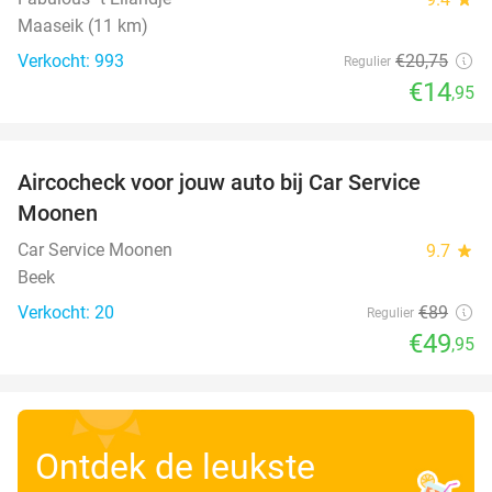
Maaseik (11 km)
Verkocht: 993
€20
,75
Regulier
€14
,95
favorite_border
Aircocheck voor jouw auto bij Car Service
44%
Moonen
Car Service Moonen
9.7
star
Beek
Verkocht: 20
€89
Regulier
€49
,95
Ontdek de leukste