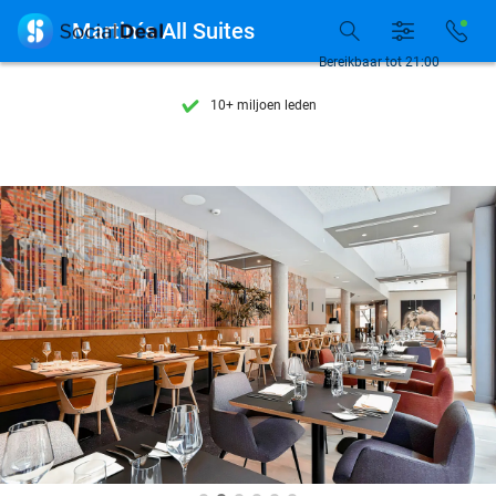
Ontdek 15.000+ deals

Martin´s All Suites
7 dagen per week beschikbaar
Bereikbaar tot 21:00
10+ miljoen leden
9,4
op basis van
206.265 reviews
Ontdek 15.000+ deals
7 dagen per week beschikbaar
10+ miljoen leden