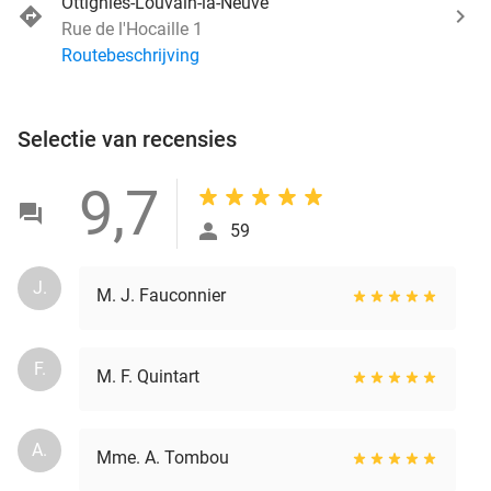
Ottignies-Louvain-la-Neuve
Rue de l'Hocaille 1
Routebeschrijving
Selectie van recensies
9,7
59
J.
M. J. Fauconnier
F.
M. F. Quintart
A.
Mme. A. Tombou