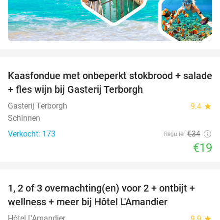
favorite_border
Kaasfondue met onbeperkt stokbrood + salade
44%
+ fles wijn bij Gasterij Terborgh
Gasterij Terborgh
9.4
star
Schinnen
Verkocht: 173
€34
Regulier
€19
favorite_border
1, 2 of 3 overnachting(en) voor 2 + ontbijt +
32%
NEW
wellness + meer bij Hôtel L'Amandier
TODAY
Hôtel L'Amandier
9.9
star