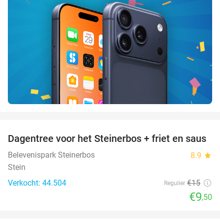
favorite_border
Dagentree voor het Steinerbos + friet en saus
37%
Belevenispark Steinerbos
8.9
star
Stein
Verkocht: 44.504
€15
Regulier
€9
,50
favorite_border