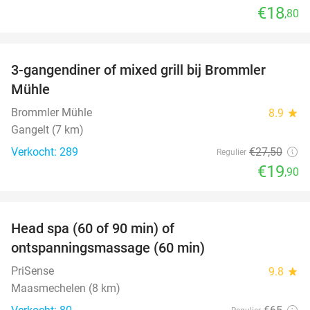
€18
,80
favorite_border
3-gangendiner of mixed grill bij Brommler
28%
Mühle
Brommler Mühle
8.9
star
Gangelt (7 km)
Verkocht: 289
€27
,50
Regulier
€19
,90
favorite_border
Head spa (60 of 90 min) of
42%
ontspanningsmassage (60 min)
PriSense
9.8
star
Maasmechelen (8 km)