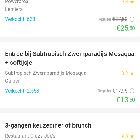
Powerarea
9.3
star
Lemiers
Verkocht: 638
€37
,50
Regulier
€25
,50
favorite_border
Entree bij Subtropisch Zwemparadijs Mosaqua
25%
+ softijsje
Subtropisch Zwemparadijs Mosaqua
8.2
star
Gulpen
Verkocht: 2.553
€17
,95
Regulier
€13
,50
favorite_border
3-gangen keuzediner of brunch
50%
Restaurant Crazy Joe's
9.8
star