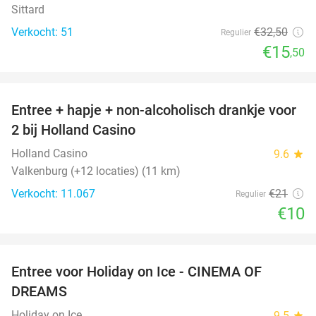
Sittard
Verkocht: 51
€32
,50
Regulier
€15
,50
favorite_border
Entree + hapje + non-alcoholisch drankje voor
52%
2 bij Holland Casino
Holland Casino
9.6
star
Valkenburg (+12 locaties) (11 km)
Verkocht: 11.067
€21
Regulier
€10
favorite_border
Entree voor Holiday on Ice - CINEMA OF
25%
DREAMS
Holiday on Ice
9.5
star