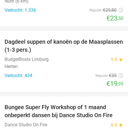
Nuth (6 km)
Verkocht: 1.336
€29
,80
Regulier
€23
,50
favorite_border
Dagdeel suppen of kanoën op de Maasplassen
43%
(1-3 pers.)
BudgetBoats Limburg
9.8
star
Herten
Verkocht: 434
€35
Regulier
€19
,95
favorite_border
Bungee Super Fly Workshop of 1 maand
52%
onbeperkt dansen bij Dance Studio On Fire
Dance Studio On Fire
8.8
star