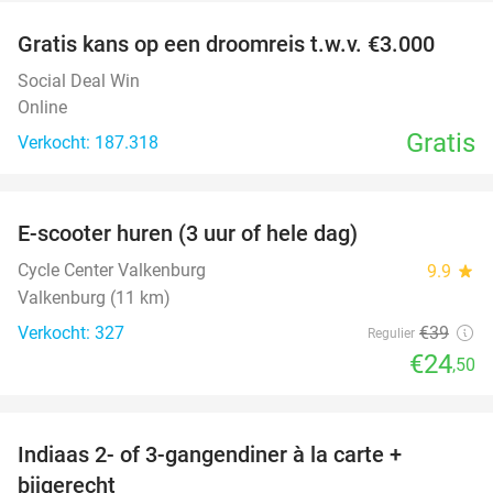
Gratis kans op een droomreis t.w.v. €3.000
Social Deal Win
Online
Gratis
Verkocht: 187.318
favorite_border
E-scooter huren (3 uur of hele dag)
37%
Cycle Center Valkenburg
9.9
star
Valkenburg (11 km)
Verkocht: 327
€39
Regulier
€24
,50
favorite_border
Indiaas 2- of 3-gangendiner à la carte +
22%
bijgerecht