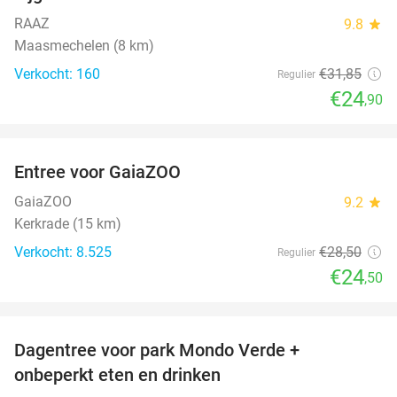
RAAZ
9.8
star
Maasmechelen (8 km)
Verkocht: 160
€31
,85
Regulier
€24
,90
favorite_border
Entree voor GaiaZOO
14%
GaiaZOO
9.2
star
Kerkrade (15 km)
Verkocht: 8.525
€28
,50
Regulier
€24
,50
favorite_border
Dagentree voor park Mondo Verde +
25%
onbeperkt eten en drinken