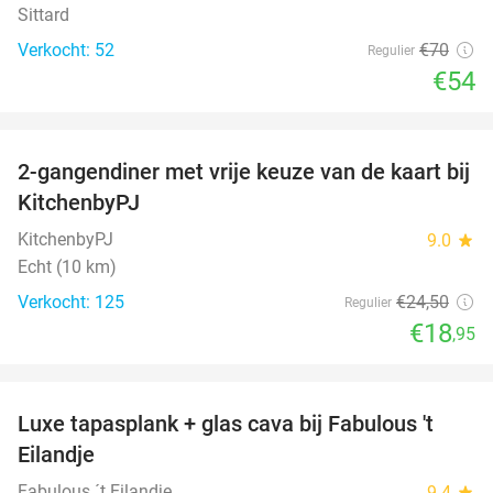
Sittard
Verkocht: 52
€70
Regulier
€54
favorite_border
2-gangendiner met vrije keuze van de kaart bij
23%
KitchenbyPJ
KitchenbyPJ
9.0
star
Echt (10 km)
Verkocht: 125
€24
,50
Regulier
€18
,95
favorite_border
Luxe tapasplank + glas cava bij Fabulous 't
28%
Eilandje
Fabulous ´t Eilandje
9.4
star