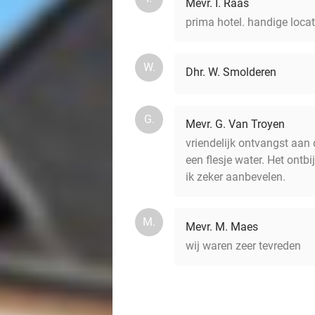
Mevr. I. Raas
prima hotel. handige locati
W.
Dhr. W. Smolderen
G.
Mevr. G. Van Troyen
vriendelijk ontvangst aan d
een flesje water. Het ontbi
ik zeker aanbevelen.
M.
Mevr. M. Maes
wij waren zeer tevreden