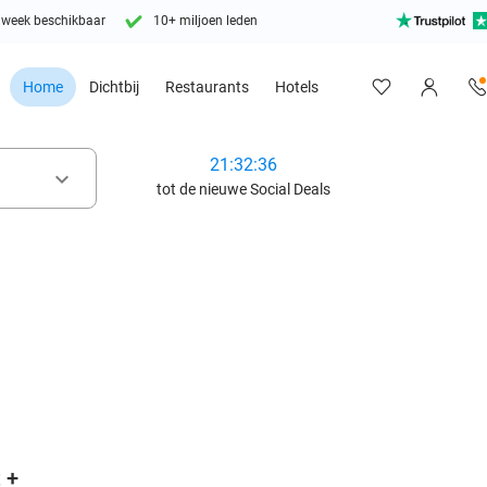
 week beschikbaar
10+ miljoen leden
Home
Dichtbij
Restaurants
Hotels
21:32:35
keyboard_arrow_down
tot de nieuwe Social Deals
favorite_border
 +