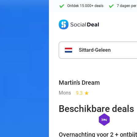
Ontdek 15.000+ deals
7 dagen per
Sittard-Geleen
Martin’s Dream
Mons
9.3
star
Beschikbare deals
hexagon
hotel
Overnachting voor 2 + ontbijt