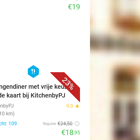
€19
favorite_border
hexagon
food
23%
ngendiner met vrije keuze
de kaart bij KitchenbyPJ
enbyPJ
9.0
star
(10 km)
cht: 109
€24
,50
Regulier
€18
,95