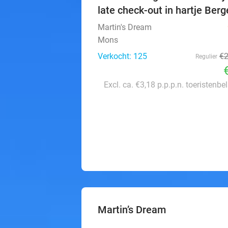
late check-out in hartje Ber
Martin's Dream
Mons
Verkocht: 125
€
Regulier
Excl. ca. €3,18 p.p.p.n. toeristenbe
Martin’s Dream