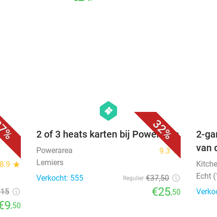
favorite_border
favorite_border
hexagon
events
7%
32%
os +
2 of 3 heats karten bij Powerarea
2-ga
van 
Powerarea
9.3
star
Lemiers
Kitch
8.9
star
Echt 
Verkocht: 555
€37
,50
Regulier
€25
€15
Verko
,50
€9
,50