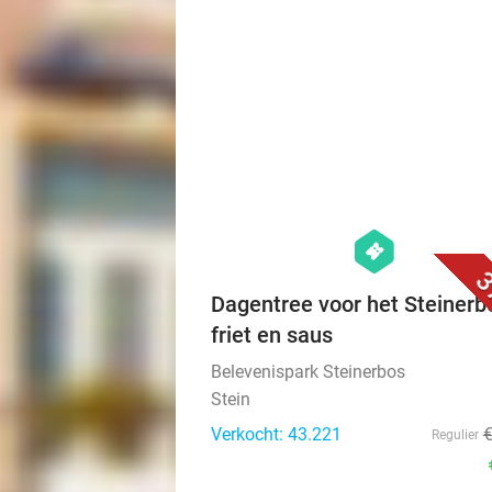
hexagon
events
3
Dagentree voor het Steinerb
friet en saus
Belevenispark Steinerbos
Stein
Verkocht: 43.221
Regulier