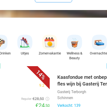
Drinken
Uitjes
Zomervakantie
Wellness &
Overnacht
Beauty
favorite_border
n
14%
Kaasfondue met onbepe
fles wijn bij Gasterij T
9.2
star
Gasterij Terborgh
Schinnen
€28
,50
Regulier
€24
Verkocht: 139
,50