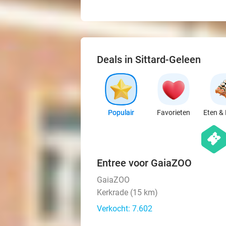
Deals in Sittard-Geleen
Populair
Favorieten
Eten & 
hexago
events
Entree voor GaiaZOO
GaiaZOO
Kerkrade (15 km)
Verkocht: 7.602