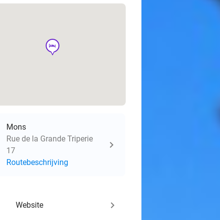
hotel
Mons
Rue de la Grande Triperie
17
Routebeschrijving
keyboard_arrow_right
Website