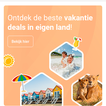
Ontdek de beste
vakantie
deals in eigen land
!
Bekijk hier