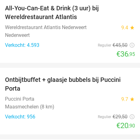
All-You-Can-Eat & Drink (3 uur) bij
19%
Wereldrestaurant Atlantis
Wereldrestaurant Atlantis Nederweert
9.4
star
Nederweert
Verkocht: 4.593
€45
,50
Regulier
€36
,95
favorite_border
Ontbijtbuffet + glaasje bubbels bij Puccini
29%
Porta
Puccini Porta
9.7
star
Maasmechelen (8 km)
Verkocht: 956
€29
,50
Regulier
€20
,90
favorite_border