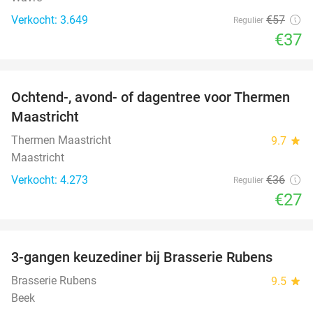
Verkocht: 3.649
€57
Regulier
€37
favorite_border
Ochtend-, avond- of dagentree voor Thermen
25%
Maastricht
Thermen Maastricht
9.7
star
Maastricht
Verkocht: 4.273
€36
Regulier
€27
favorite_border
3-gangen keuzediner bij Brasserie Rubens
42%
Brasserie Rubens
9.5
star
Beek