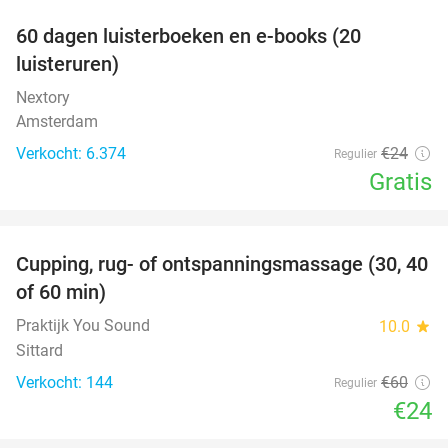
100%
60 dagen luisterboeken en e-books (20
luisteruren)
Nextory
Amsterdam
Verkocht: 6.374
€24
Regulier
Gratis
favorite_border
Cupping, rug- of ontspanningsmassage (30, 40
60%
of 60 min)
Praktijk You Sound
10.0
star
Sittard
Verkocht: 144
€60
Regulier
€24