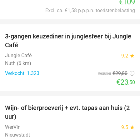
€109
Excl. ca. €1,58 p.p.p.n. toeristenbelasting
favorite_border
3-gangen keuzediner in junglesfeer bij Jungle
21%
Café
Jungle Café
9.2
star
Nuth (6 km)
Verkocht: 1.323
€29
,80
Regulier
€23
,50
favorite_border
Wijn- of bierproeverij + evt. tapas aan huis (2
50%
uur)
WerVin
9.5
star
Nieuwstadt