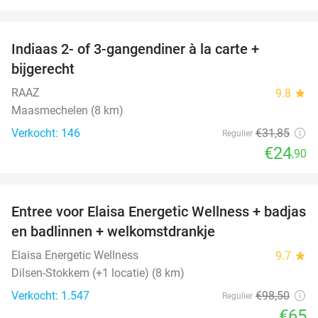
favorite_border
Indiaas 2- of 3-gangendiner à la carte +
22%
bijgerecht
RAAZ
9.8
star
Maasmechelen (8 km)
Verkocht: 146
€31
,85
Regulier
€24
,90
favorite_border
Entree voor Elaisa Energetic Wellness + badjas
34%
en badlinnen + welkomstdrankje
Elaisa Energetic Wellness
9.7
star
Dilsen-Stokkem (+1 locatie) (8 km)
Verkocht: 1.547
€98
,50
Regulier
€65