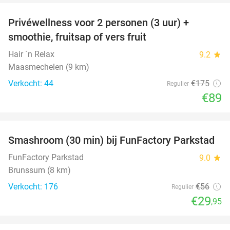
Privéwellness voor 2 personen (3 uur) +
49%
smoothie, fruitsap of vers fruit
Hair ´n Relax
9.2
star
Maasmechelen (9 km)
Verkocht: 44
€175
Regulier
€89
favorite_border
Smashroom (30 min) bij FunFactory Parkstad
47%
FunFactory Parkstad
9.0
star
Brunssum (8 km)
Verkocht: 176
€56
Regulier
€29
,95
favorite_border