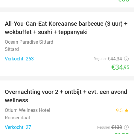
favorite_border
All-You-Can-Eat Koreaanse barbecue (3 uur) +
21%
wokbuffet + sushi + teppanyaki
Ocean Paradise Sittard
Sittard
Verkocht: 263
€44
,34
Regulier
€34
,95
favorite_border
Overnachting voor 2 + ontbijt + evt. een avond
21%
wellness
Otium Wellness Hotel
9.5
star
Roosendaal
Verkocht: 27
€138
Regulier