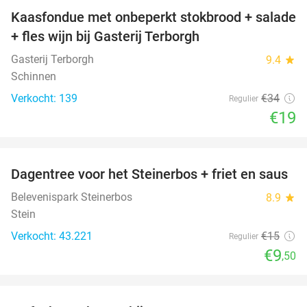
Kaasfondue met onbeperkt stokbrood + salade
44%
+ fles wijn bij Gasterij Terborgh
Gasterij Terborgh
9.4
star
Schinnen
Verkocht: 139
€34
Regulier
€19
favorite_border
Dagentree voor het Steinerbos + friet en saus
37%
Belevenispark Steinerbos
8.9
star
Stein
Verkocht: 43.221
€15
Regulier
€9
,50
favorite_border