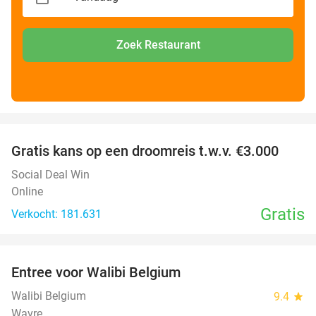
Zoek Restaurant
favorite_border
Gratis kans op een droomreis t.w.v. €3.000
Social Deal Win
Online
Gratis
Verkocht: 181.631
favorite_border
Entree voor Walibi Belgium
35%
Walibi Belgium
9.4
star
Wavre