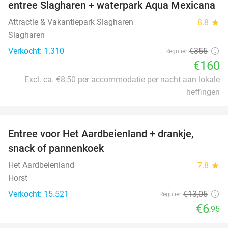
entree Slagharen + waterpark Aqua Mexicana
Attractie & Vakantiepark Slagharen
8.8
star
Slagharen
Verkocht: 1.310
€355
Regulier
€160
Excl. ca. €8,50 per accommodatie per nacht aan lokale
heffingen
favorite_border
Entree voor Het Aardbeienland + drankje,
47%
snack of pannenkoek
Het Aardbeienland
7.8
star
Horst
Verkocht: 15.521
€13
,05
Regulier
€6
,95
favorite_border