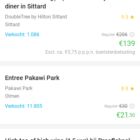
diner in Sittard
DoubleTree by Hilton Sittard
9.5
star
Sittard
Verkocht: 1.086
€206
Regulier
€139
Excl. ca. €5,75 p.p.p.n. toeristenbelasting
favorite_border
Entree Pakawi Park
28%
Pakawi Park
8.9
star
Olmen
Verkocht: 11.805
€30
Regulier
€21
,50
favorite_border