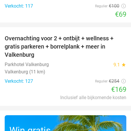
Verkocht: 117
€100
Regulier
€69
favorite_border
Overnachting voor 2 + ontbijt + wellness +
33%
gratis parkeren + borrelplank + meer in
Valkenburg
Parkhotel Valkenburg
9.1
star
Valkenburg (11 km)
Verkocht: 127
€254
Regulier
€169
Inclusief alle bijkomende kosten
Win gratis