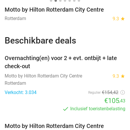
Motto by Hilton Rotterdam City Centre
Rotterdam
9.3
star
Beschikbare deals
favorite_border
Overnachting(en) voor 2 + evt. ontbijt + late
check-out
Motto by Hilton Rotterdam City Centre
9.3
star
Rotterdam
Verkocht: 3.034
€154
,42
Regulier
€105
,43
Inclusief toeristenbelasting
Motto by Hilton Rotterdam City Centre