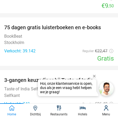
€9
,50
favorite_border
100%
75 dagen gratis luisterboeken en e-books
BookBeat
Stockholm
Verkocht: 39.142
€22
,47
Regulier
Gratis
favorite_border
3-gangen keuzediner bij Taste of India
29%
Taste of India Selfkant
9.1
star
Selfkant
Verkocht: 740
€26
,40
Regulier
€18
,80
Home
Dichtbij
Restaurants
Hotels
Menu