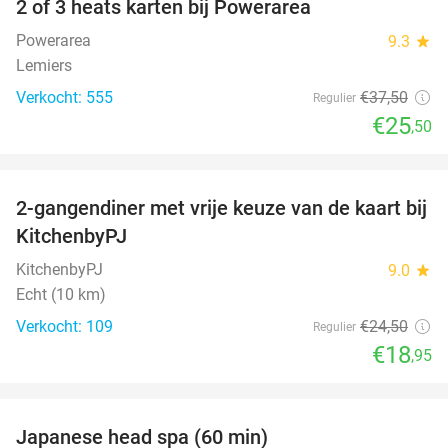
2 of 3 heats karten bij Powerarea
32%
Powerarea
9.3
star
Lemiers
Verkocht: 555
€37
,50
Regulier
€25
,50
favorite_border
2-gangendiner met vrije keuze van de kaart bij
23%
KitchenbyPJ
KitchenbyPJ
9.0
star
Echt (10 km)
Verkocht: 109
€24
,50
Regulier
€18
,95
favorite_border
Japanese head spa (60 min)
23%