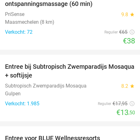
ontspanningsmassage (60 min)
PriSense
9.8
star
Maasmechelen (8 km)
Verkocht: 72
€65
Regulier
€38
favorite_border
Entree bij Subtropisch Zwemparadijs Mosaqua
25%
+ softijsje
Subtropisch Zwemparadijs Mosaqua
8.2
star
Gulpen
Verkocht: 1.985
€17
,95
Regulier
€13
,50
favorite_border
Entree voor BLUE Wellnessresorts