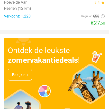
Hoeve de Aar
9.4
star
Heerlen (12 km)
Verkocht: 1.223
€55
Regulier
€27
,50
Ontdek de leukste
zomervakantiedeals
!
Bekijk nu