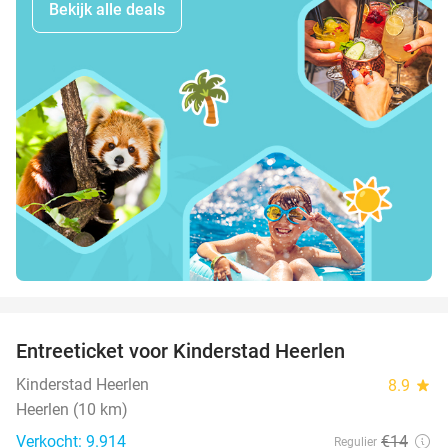
Bekijk alle deals
favorite_border
Entreeticket voor Kinderstad Heerlen
32%
Kinderstad Heerlen
8.9
star
Heerlen (10 km)
Verkocht: 9.914
€14
Regulier