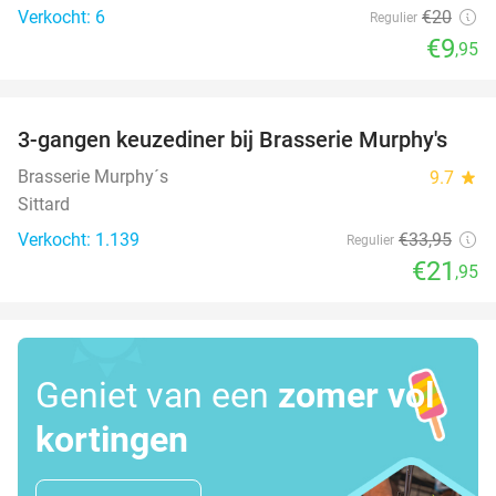
Verkocht: 6
€20
Regulier
€9
,95
favorite_border
3-gangen keuzediner bij Brasserie Murphy's
35%
Brasserie Murphy´s
9.7
star
Sittard
Verkocht: 1.139
€33
,95
Regulier
€21
,95
Geniet van een
zomer vol
kortingen