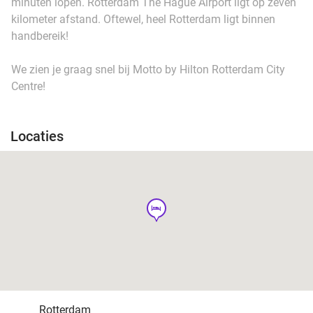
minuten lopen. Rotterdam The Hague Airport ligt op zeven
kilometer afstand. Oftewel, heel Rotterdam ligt binnen
handbereik!
We zien je graag snel bij Motto by Hilton Rotterdam City
Centre!
Locaties
hotel
Rotterdam