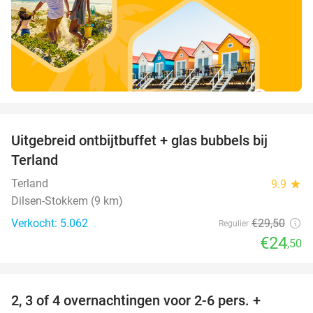
favorite_border
Uitgebreid ontbijtbuffet + glas bubbels bij
17%
Terland
Terland
9.9
star
Dilsen-Stokkem (9 km)
Verkocht: 5.062
€29
,50
Regulier
€24
,50
favorite_border
2, 3 of 4 overnachtingen voor 2-6 pers. +
55%