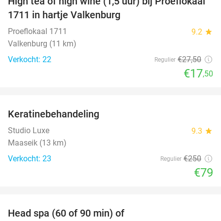
High tea of high wine (1,5 uur) bij Proeflokaal
36%
1711 in hartje Valkenburg
Proeflokaal 1711
9.2
star
Valkenburg (11 km)
Verkocht: 22
€27
,50
Regulier
€17
,50
favorite_border
Keratinebehandeling
68%
Studio Luxe
9.3
star
Maaseik (13 km)
Verkocht: 23
€250
Regulier
€79
favorite_border
Head spa (60 of 90 min) of
42%