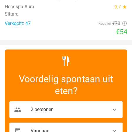
Headspa Aura
9.7
star
Sittard
Verkocht: 47
€70
Regulier
€54
Voordelig spontaan uit
eten?