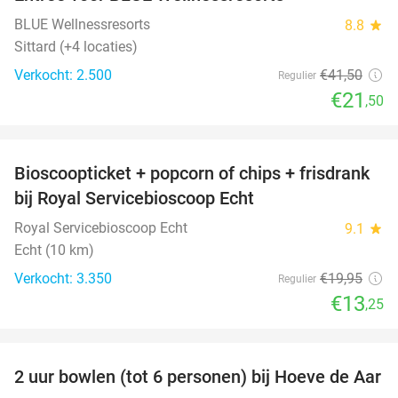
48%
BLUE Wellnessresorts
8.8
star
Sittard (+4 locaties)
Verkocht: 2.500
€41
,50
Regulier
€21
,50
favorite_border
Bioscoopticket + popcorn of chips + frisdrank
34%
bij Royal Servicebioscoop Echt
Royal Servicebioscoop Echt
9.1
star
Echt (10 km)
Verkocht: 3.350
€19
,95
Regulier
€13
,25
favorite_border
2 uur bowlen (tot 6 personen) bij Hoeve de Aar
50%