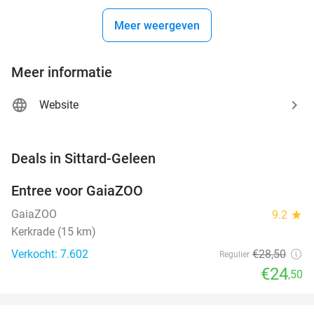
Meer weergeven
Meer informatie
Website
favorite_border
Deals in Sittard-Geleen
Entree voor GaiaZOO
14%
GaiaZOO
9.2
star
Kerkrade (15 km)
Verkocht: 7.602
€28
,50
Regulier
€24
,50
favorite_border