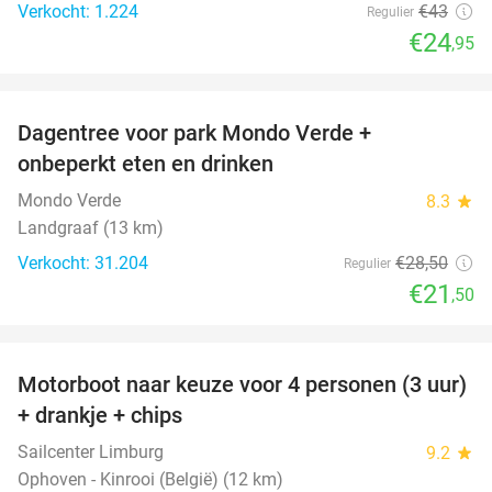
Verkocht: 1.224
€43
Regulier
€24
,95
favorite_border
Dagentree voor park Mondo Verde +
25%
onbeperkt eten en drinken
Mondo Verde
8.3
star
Landgraaf (13 km)
Verkocht: 31.204
€28
,50
Regulier
€21
,50
favorite_border
Motorboot naar keuze voor 4 personen (3 uur)
31%
+ drankje + chips
Sailcenter Limburg
9.2
star
Ophoven - Kinrooi (België) (12 km)