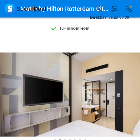
Ontdek 15.000+ deals

Motto by Hilton Rotterdam City Centre
7 dagen per week beschikbaar
Bereikbaar vanaf 07:00
10+ miljoen leden
9,4
op basis van
205.789 reviews
Ontdek 15.000+ deals
7 dagen per week beschikbaar
10+ miljoen leden