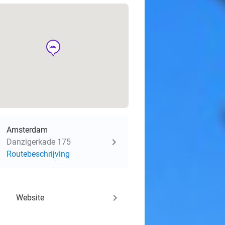
hotel
Amsterdam
Danzigerkade 175
Routebeschrijving
keyboard_arrow_right
Website