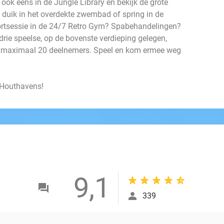
x ook eens in de Jungle Library en bekijk de grote
duik in het overdekte zwembad of spring in de
ortsessie in de 24/7 Retro Gym? Spabehandelingen?
e drie speelse, op de bovenste verdieping gelegen,
an maximaal 20 deelnemers. Speel en kom ermee weg
 Houthavens!
9,1
339