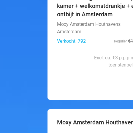
kamer + welkomstdrankje + e
ontbijt in Amsterdam
Moxy Amsterdam Houthavens
Amsterdam
Verkocht: 792
€
Regulier
Excl. ca. €3 p.p.p.
toeristenbe
Moxy Amsterdam Houthave