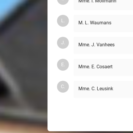
Mme. I. Möllmann
L.
M. L. Waumans
J.
Mme. J. Vanhees
E.
Mme. E. Cosaert
C.
Mme. C. Leusink