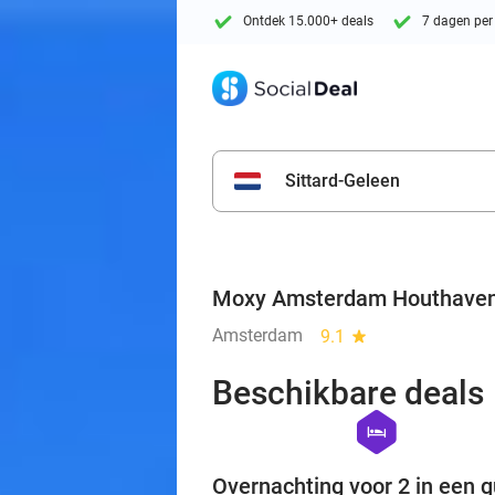
Ontdek 15.000+ deals
7 dagen per
Sittard-Geleen
Moxy Amsterdam Houthave
Amsterdam
9.1
star
Beschikbare deals
hexagon
hotel
Overnachting voor 2 in een 