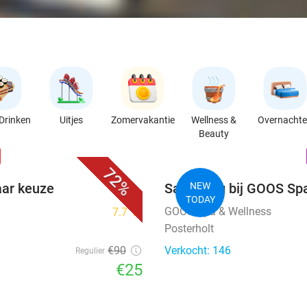
Drinken
Uitjes
Zomervakantie
Wellness &
Overnacht
Beauty
favorite_border
n
72%
aar keuze
Saunadag bij GOOS Sp
NEW
TODAY
GOOS Spa & Wellness
7.7
star
Posterholt
€90
Verkocht: 146
Regulier
€25