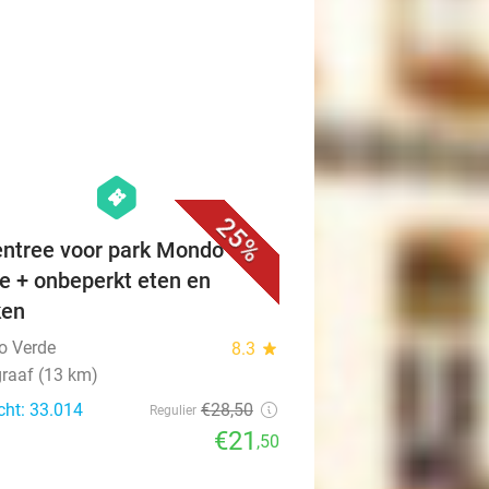
favorite_border
hexagon
events
25%
ntree voor park Mondo
e + onbeperkt eten en
ken
o Verde
8.3
star
raaf (13 km)
cht: 33.014
€28
,50
Regulier
€21
,50