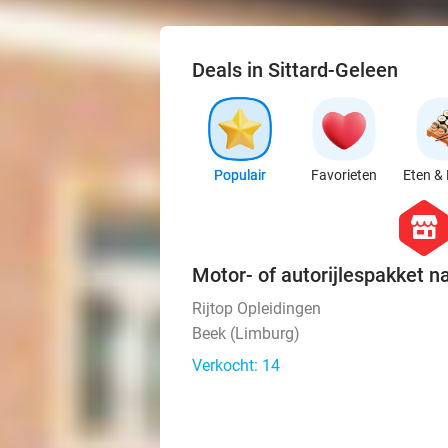
Deals in Sittard-Geleen
Populair
Favorieten
Eten & 
hexago
store
Motor- of autorijlespakket n
Rijtop Opleidingen
Beek (Limburg)
Verkocht: 14