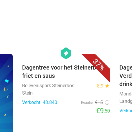
favorite_border
hexagon
events
37%
n
Dagentree voor het Steinerbos +
Dage
friet en saus
Verd
drin
Belevenispark Steinerbos
8.9
star
Stein
Mond
Landg
Verkocht: 43.840
€15
Regulier
€9
Verko
,50