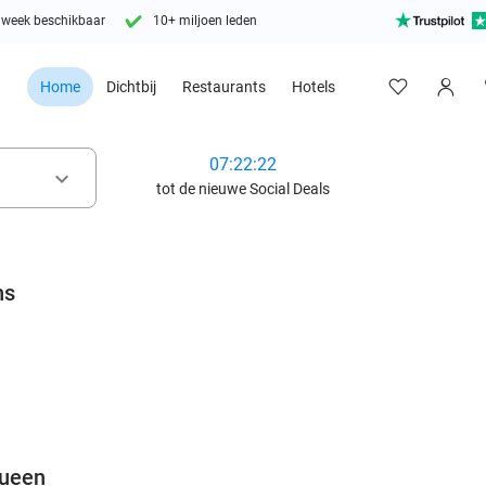
 week beschikbaar
10+ miljoen leden
Home
Dichtbij
Restaurants
Hotels
07:22:20
keyboard_arrow_down
tot de nieuwe Social Deals
ns
favorite_border
queen