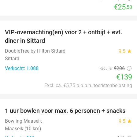
€25
,50
favorite_border
VIP-overnachting(en) voor 2 + ontbijt + evt.
33%
diner in Sittard
DoubleTree by Hilton Sittard
9.5
star
Sittard
Verkocht: 1.088
€206
Regulier
€139
Excl. ca. €5,75 p.p.p.n. toeristenbelasting
favorite_border
1 uur bowlen voor max. 6 personen + snacks
38%
Bowling Maaseik
9.5
star
Maaseik (10 km)