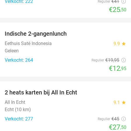
Verkocht: 222
€41
Regulier
€25
,50
favorite_border
Indische 2-gangenlunch
35%
Eethuis Saté Indonesia
9.9
star
Geleen
Verkocht: 264
€19
,95
Regulier
€12
,95
favorite_border
2 heats karten bij All In Echt
39%
All In Echt
9.1
star
Echt (10 km)
Verkocht: 277
€45
Regulier
€27
,50