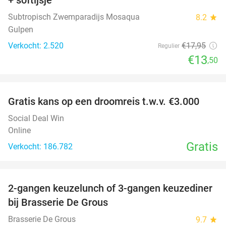
Subtropisch Zwemparadijs Mosaqua
8.2
star
Gulpen
Verkocht: 2.520
€17
,95
Regulier
€13
,50
favorite_border
Gratis kans op een droomreis t.w.v. €3.000
Social Deal Win
Online
Gratis
Verkocht: 186.782
favorite_border
2-gangen keuzelunch of 3-gangen keuzediner
30%
bij Brasserie De Grous
Brasserie De Grous
9.7
star