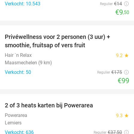
Verkocht: 10.543
€14
Regulier
€9
,50
favorite_border
Privéwellness voor 2 personen (3 uur) +
43%
smoothie, fruitsap of vers fruit
Hair ´n Relax
9.2
star
Maasmechelen (9 km)
Verkocht: 50
€175
Regulier
€99
favorite_border
2 of 3 heats karten bij Powerarea
32%
Powerarea
9.3
star
Lemiers
Verkocht: 636
€37
,50
Regulier