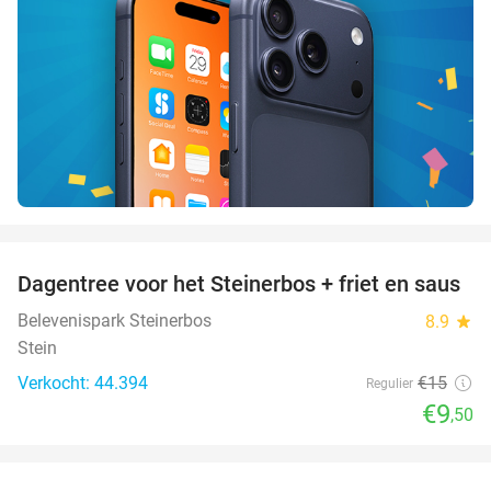
favorite_border
Dagentree voor het Steinerbos + friet en saus
37%
Belevenispark Steinerbos
8.9
star
Stein
Verkocht: 44.394
€15
Regulier
€9
,50
favorite_border