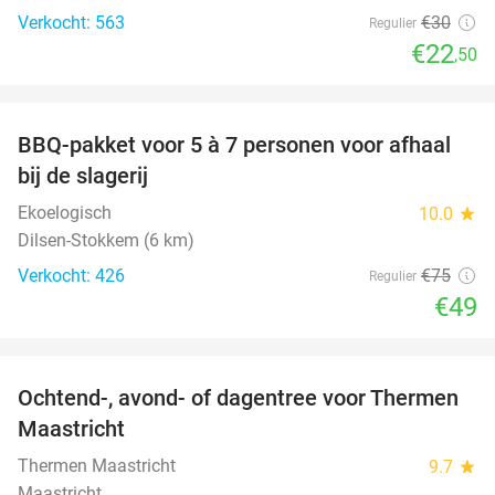
Verkocht: 563
€30
Regulier
€22
,50
favorite_border
BBQ-pakket voor 5 à 7 personen voor afhaal
35%
bij de slagerij
Ekoelogisch
10.0
star
Dilsen-Stokkem (6 km)
Verkocht: 426
€75
Regulier
€49
favorite_border
Ochtend-, avond- of dagentree voor Thermen
25%
Maastricht
Thermen Maastricht
9.7
star
Maastricht