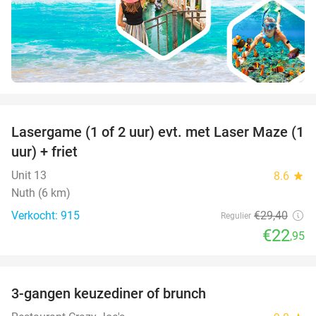
favorite_border
Lasergame (1 of 2 uur) evt. met Laser Maze (1
22%
uur) + friet
Unit 13
8.6
star
Nuth (6 km)
Verkocht: 915
€29
,40
Regulier
€22
,95
favorite_border
3-gangen keuzediner of brunch
50%