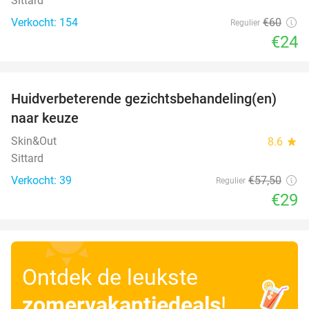
Sittard
Verkocht: 154
€60
Regulier
€24
favorite_border
Huidverbeterende gezichtsbehandeling(en)
50%
naar keuze
Skin&Out
8.6
star
Sittard
Verkocht: 39
€57
,50
Regulier
€29
Ontdek de leukste
zomervakantiedeals
!