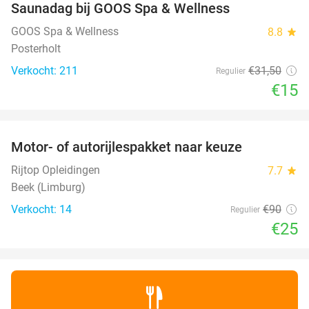
Saunadag bij GOOS Spa & Wellness
52%
GOOS Spa & Wellness
8.8
star
Posterholt
Verkocht: 211
€31
,50
Regulier
€15
favorite_border
Motor- of autorijlespakket naar keuze
72%
Rijtop Opleidingen
7.7
star
Beek (Limburg)
Verkocht: 14
€90
Regulier
€25