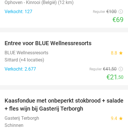
Ophoven - Kinrooi (België) (12 km)
Verkocht: 127
€100
Regulier
€69
favorite_border
Entree voor BLUE Wellnessresorts
48%
BLUE Wellnessresorts
8.8
star
Sittard (+4 locaties)
Verkocht: 2.677
€41
,50
Regulier
€21
,50
favorite_border
Kaasfondue met onbeperkt stokbrood + salade
44%
+ fles wijn bij Gasterij Terborgh
Gasterij Terborgh
9.4
star
Schinnen