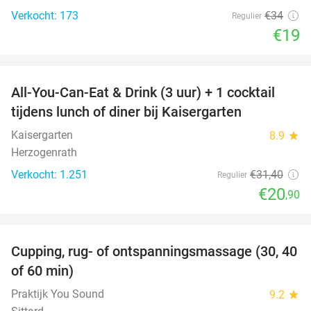
Verkocht: 173
€34
Regulier
€19
favorite_border
All-You-Can-Eat & Drink (3 uur) + 1 cocktail
33%
tijdens lunch of diner bij Kaisergarten
Kaisergarten
8.9
star
Herzogenrath
Verkocht: 1.251
€31
,40
Regulier
€20
,90
favorite_border
Cupping, rug- of ontspanningsmassage (30, 40
60%
of 60 min)
Praktijk You Sound
9.2
star