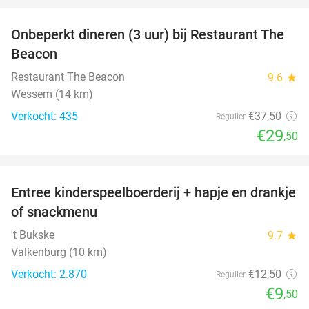
Onbeperkt dineren (3 uur) bij Restaurant The
21%
Beacon
Restaurant The Beacon
9.6
star
Wessem (14 km)
Verkocht: 435
€37
,50
Regulier
€29
,50
favorite_border
Entree kinderspeelboerderij + hapje en drankje
24%
of snackmenu
't Bukske
9.7
star
Valkenburg (10 km)
Verkocht: 2.870
€12
,50
Regulier
€9
,50