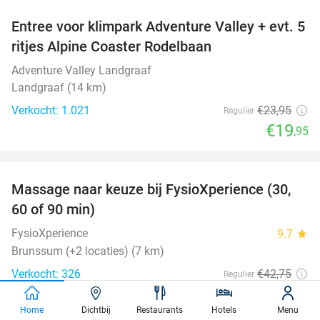
Entree voor klimpark Adventure Valley + evt. 5
17%
ritjes Alpine Coaster Rodelbaan
Adventure Valley Landgraaf
Landgraaf (14 km)
Verkocht: 1.021
€23
,95
Regulier
€19
,95
favorite_border
Massage naar keuze bij FysioXperience (30,
44%
60 of 90 min)
FysioXperience
9.7
star
Brunssum (+2 locaties) (7 km)
Verkocht: 326
€42
,75
Regulier
€24
Home
Dichtbij
Restaurants
Hotels
Menu
favorite_border