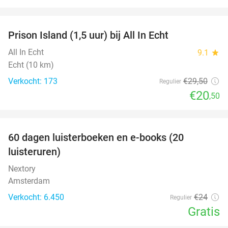
favorite_border
Prison Island (1,5 uur) bij All In Echt
31%
All In Echt
9.1
star
Echt (10 km)
Verkocht: 173
€29
,50
Regulier
€20
,50
favorite_border
100%
60 dagen luisterboeken en e-books (20
luisteruren)
Nextory
Amsterdam
Verkocht: 6.450
€24
Regulier
Gratis
favorite_border