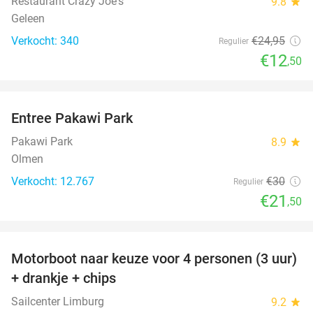
Restaurant Crazy Joe's
9.8
star
Geleen
Verkocht: 340
€24
,95
Regulier
€12
,50
favorite_border
Entree Pakawi Park
28%
Pakawi Park
8.9
star
Olmen
Verkocht: 12.767
€30
Regulier
€21
,50
favorite_border
Motorboot naar keuze voor 4 personen (3 uur)
31%
+ drankje + chips
Sailcenter Limburg
9.2
star