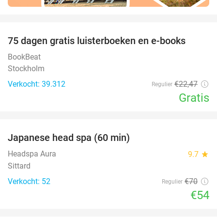
favorite_border
100%
75 dagen gratis luisterboeken en e-books
BookBeat
Stockholm
Verkocht: 39.312
€22
,47
Regulier
Gratis
favorite_border
Japanese head spa (60 min)
23%
Headspa Aura
9.7
star
Sittard
Verkocht: 52
€70
Regulier
€54
favorite_border