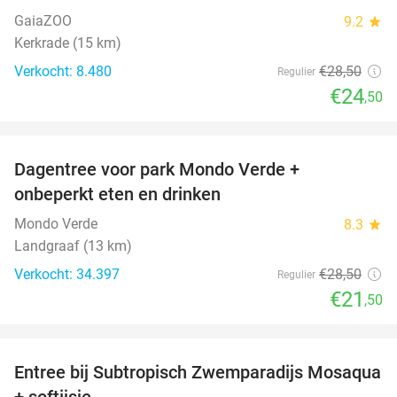
GaiaZOO
9.2
star
Kerkrade (15 km)
Verkocht: 8.480
€28
,50
Regulier
€24
,50
favorite_border
Dagentree voor park Mondo Verde +
25%
onbeperkt eten en drinken
Mondo Verde
8.3
star
Landgraaf (13 km)
Verkocht: 34.397
€28
,50
Regulier
€21
,50
favorite_border
Entree bij Subtropisch Zwemparadijs Mosaqua
25%
+ softijsje