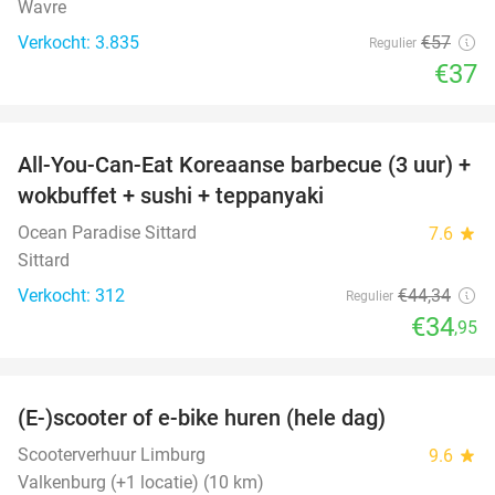
Wavre
Verkocht: 3.835
€57
Regulier
€37
favorite_border
All-You-Can-Eat Koreaanse barbecue (3 uur) +
21%
wokbuffet + sushi + teppanyaki
Ocean Paradise Sittard
7.6
star
Sittard
Verkocht: 312
€44
,34
Regulier
€34
,95
favorite_border
(E-)scooter of e-bike huren (hele dag)
25%
Scooterverhuur Limburg
9.6
star
Valkenburg (+1 locatie) (10 km)