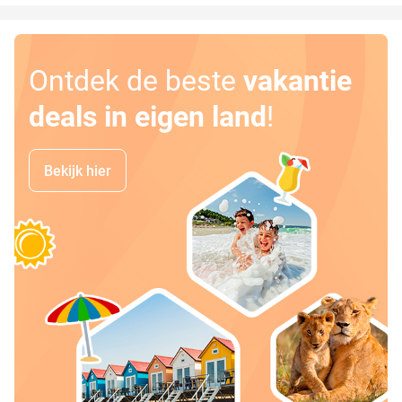
Ontdek de beste
vakantie
deals in eigen land
!
Bekijk hier