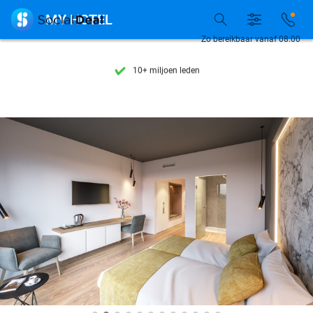
Ontdek 15.000+ deals

MY HOTEL
7 dagen per week beschikbaar
Zo bereikbaar vanaf 08:00
10+ miljoen leden
9,4
op basis van
206.233 reviews
Ontdek 15.000+ deals
7 dagen per week beschikbaar
10+ miljoen leden