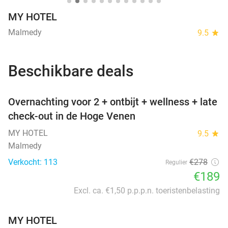
MY HOTEL
Malmedy
9.5
star
Beschikbare deals
favorite_border
Overnachting voor 2 + ontbijt + wellness + late
check-out in de Hoge Venen
MY HOTEL
9.5
star
Malmedy
Verkocht: 113
€278
Regulier
€189
Excl. ca. €1,50 p.p.p.n. toeristenbelasting
MY HOTEL