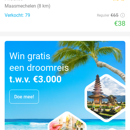
Maasmechelen (8 km)
Verkocht: 79
€65
Regulier
€38
Win gratis
een droomreis
t.w.v. €3.000
Doe mee!