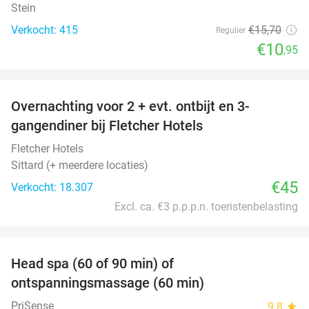
Stein
Verkocht: 415
€15
,70
Regulier
€10
,95
favorite_border
Overnachting voor 2 + evt. ontbijt en 3-
gangendiner bij Fletcher Hotels
Fletcher Hotels
Sittard (+ meerdere locaties)
€45
Verkocht: 18.307
Excl. ca. €3 p.p.p.n. toeristenbelasting
favorite_border
Head spa (60 of 90 min) of
42%
ontspanningsmassage (60 min)
PriSense
9.8
star