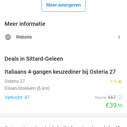
Meer weergeven
Meer informatie
Website
favorite_border
Deals in Sittard-Geleen
Italiaans 4-gangen keuzediner bij Osteria 27
41%
NEW
TODAY
Osteria 27
9.9
star
Dilsen-Stokkem (6 km)
Verkocht: 47
€67
Regulier
€39
,50
favorite_border