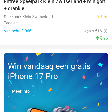
Entree Speelpark Klein Zwitserland + minigolf
38%
+ drankje
Speelpark Klein Zwitserland
9.5
star
Tegelen
Verkocht: 3.066
€16
Regulier
€9
,95
Win vandaag een gratis
iPhone 17 Pro
Meer info