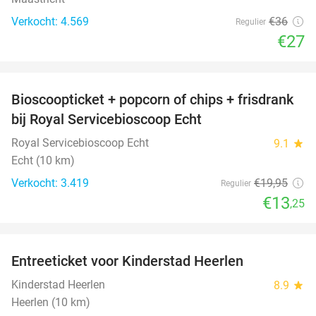
Verkocht: 4.569
€36
Regulier
€27
favorite_border
Bioscoopticket + popcorn of chips + frisdrank
34%
bij Royal Servicebioscoop Echt
Royal Servicebioscoop Echt
9.1
star
Echt (10 km)
Verkocht: 3.419
€19
,95
Regulier
€13
,25
favorite_border
Entreeticket voor Kinderstad Heerlen
32%
Kinderstad Heerlen
8.9
star
Heerlen (10 km)