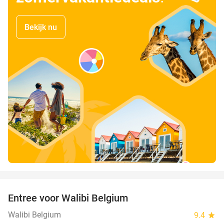
Bekijk nu
favorite_border
Entree voor Walibi Belgium
35%
Walibi Belgium
9.4
star