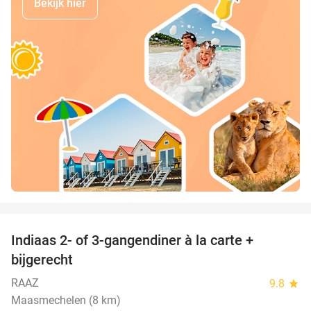
Bekijk hier
favorite_border
Indiaas 2- of 3-gangendiner à la carte +
22%
bijgerecht
RAAZ
9.8
star
Maasmechelen (8 km)