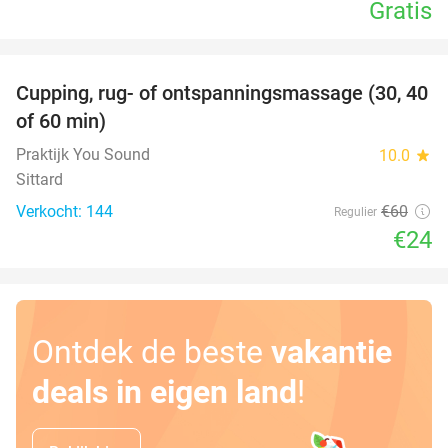
Gratis
favorite_border
Cupping, rug- of ontspanningsmassage (30, 40
60%
of 60 min)
Praktijk You Sound
10.0
star
Sittard
Verkocht: 144
€60
Regulier
€24
Ontdek de beste
vakantie
deals in eigen land
!