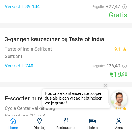
Verkocht: 39.144
€22
,47
Regulier
Gratis
favorite_border
3-gangen keuzediner bij Taste of India
29%
Taste of India Selfkant
9.1
star
Selfkant
Verkocht: 740
€26
,40
Regulier
€18
,80
favorite_border
E-scooter huren (3 uur of hele dag)
37%
Cycle Center Valkenburg
9.9
star
Valkenburg (11 km)
Verkocht: 314
€39
Regulier
Home
Dichtbij
Restaurants
Hotels
Menu