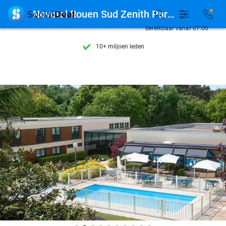
Ontdek 15.000+ deals

Novotel Rouen Sud Zenith Parc Expo
7 dagen per week beschikbaar
Bereikbaar vanaf 07:00
10+ miljoen leden
9,4
op basis van
205.790 reviews
Ontdek 15.000+ deals
7 dagen per week beschikbaar
10+ miljoen leden