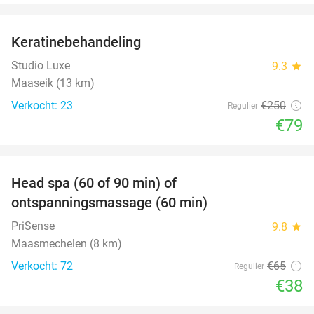
favorite_border
Keratinebehandeling
68%
Studio Luxe
9.3
star
Maaseik (13 km)
Verkocht: 23
€250
Regulier
€79
favorite_border
Head spa (60 of 90 min) of
42%
ontspanningsmassage (60 min)
PriSense
9.8
star
Maasmechelen (8 km)
Verkocht: 72
€65
Regulier
€38
favorite_border