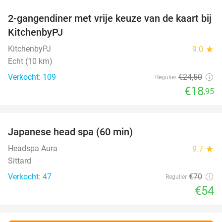
2-gangendiner met vrije keuze van de kaart bij
23%
KitchenbyPJ
KitchenbyPJ
9.0
star
Echt (10 km)
Verkocht: 109
€24
,50
Regulier
€18
,95
favorite_border
Japanese head spa (60 min)
23%
Headspa Aura
9.7
star
Sittard
Verkocht: 47
€70
Regulier
€54