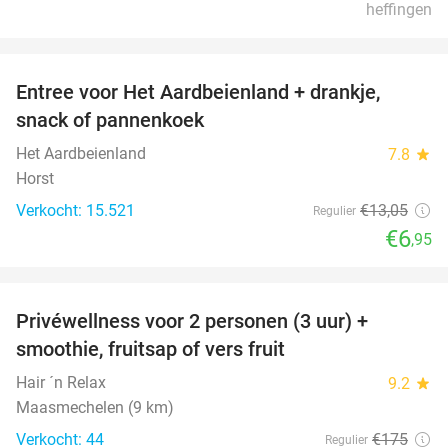
heffingen
favorite_border
Entree voor Het Aardbeienland + drankje,
47%
snack of pannenkoek
Het Aardbeienland
7.8
star
Horst
Verkocht: 15.521
€13
,05
Regulier
€6
,95
favorite_border
Privéwellness voor 2 personen (3 uur) +
49%
smoothie, fruitsap of vers fruit
Hair ´n Relax
9.2
star
Maasmechelen (9 km)
Verkocht: 44
€175
Regulier