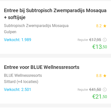
Entree bij Subtropisch Zwemparadijs Mosaqua
25%
+ softijsje
Subtropisch Zwemparadijs Mosaqua
8.2
star
Gulpen
Verkocht: 1.989
€17
,95
Regulier
€13
,50
favorite_border
Entree voor BLUE Wellnessresorts
48%
BLUE Wellnessresorts
8.8
star
Sittard (+4 locaties)
Verkocht: 2.501
€41
,50
Regulier
€21
,50
favorite_border