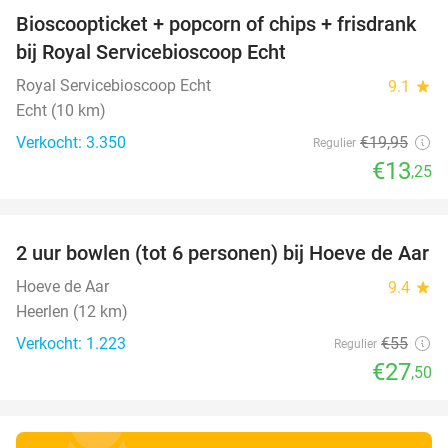
Bioscoopticket + popcorn of chips + frisdrank
34%
bij Royal Servicebioscoop Echt
Royal Servicebioscoop Echt
9.1
star
Echt (10 km)
Verkocht: 3.350
€19
,95
Regulier
€13
,25
favorite_border
2 uur bowlen (tot 6 personen) bij Hoeve de Aar
50%
Hoeve de Aar
9.4
star
Heerlen (12 km)
Verkocht: 1.223
€55
Regulier
€27
,50