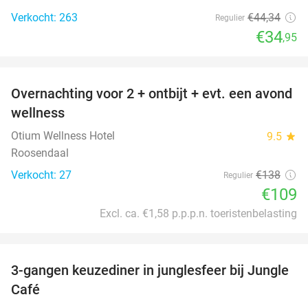
Verkocht: 263
€44
,34
Regulier
€34
,95
favorite_border
Overnachting voor 2 + ontbijt + evt. een avond
21%
wellness
Otium Wellness Hotel
9.5
star
Roosendaal
Verkocht: 27
€138
Regulier
€109
Excl. ca. €1,58 p.p.p.n. toeristenbelasting
favorite_border
3-gangen keuzediner in junglesfeer bij Jungle
21%
Café