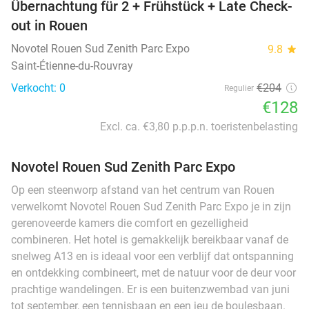
Übernachtung für 2 + Frühstück + Late Check-
out in Rouen
Novotel Rouen Sud Zenith Parc Expo
9.8
star
Saint-Étienne-du-Rouvray
Verkocht: 0
€204
Regulier
€128
Excl. ca. €3,80 p.p.p.n. toeristenbelasting
Novotel Rouen Sud Zenith Parc Expo
Op een steenworp afstand van het centrum van Rouen
verwelkomt Novotel Rouen Sud Zenith Parc Expo je in zijn
gerenoveerde kamers die comfort en gezelligheid
combineren. Het hotel is gemakkelijk bereikbaar vanaf de
snelweg A13 en is ideaal voor een verblijf dat ontspanning
en ontdekking combineert, met de natuur voor de deur voor
prachtige wandelingen. Er is een buitenzwembad van juni
tot september, een tennisbaan en een jeu de boulesbaan.