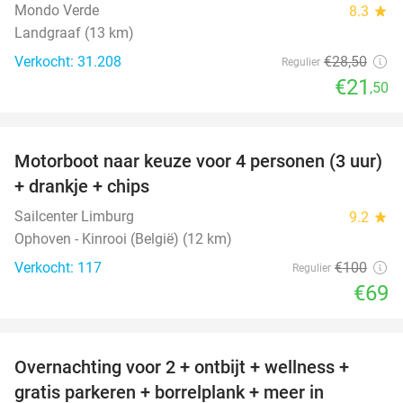
Mondo Verde
8.3
star
Landgraaf (13 km)
Verkocht: 31.208
€28
,50
Regulier
€21
,50
favorite_border
Motorboot naar keuze voor 4 personen (3 uur)
31%
+ drankje + chips
Sailcenter Limburg
9.2
star
Ophoven - Kinrooi (België) (12 km)
Verkocht: 117
€100
Regulier
€69
favorite_border
Overnachting voor 2 + ontbijt + wellness +
33%
gratis parkeren + borrelplank + meer in