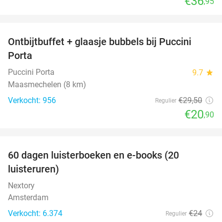
€36
,95
favorite_border
Ontbijtbuffet + glaasje bubbels bij Puccini
29%
Porta
Puccini Porta
9.7
star
Maasmechelen (8 km)
Verkocht: 956
€29
,50
Regulier
€20
,90
favorite_border
100%
60 dagen luisterboeken en e-books (20
luisteruren)
Nextory
Amsterdam
Verkocht: 6.374
€24
Regulier