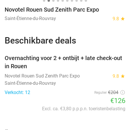
Novotel Rouen Sud Zenith Parc Expo
Saint-Étienne-du-Rouvray
9.8
star
Beschikbare deals
favorite_border
Overnachting voor 2 + ontbijt + late check-out
in Rouen
Novotel Rouen Sud Zenith Parc Expo
9.8
star
Saint-Étienne-du-Rouvray
Verkocht: 12
€204
Regulier
€126
Excl. ca. €3,80 p.p.p.n. toeristenbelasting
favorite_border