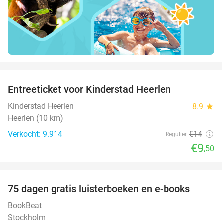
favorite_border
Entreeticket voor Kinderstad Heerlen
32%
Kinderstad Heerlen
8.9
star
Heerlen (10 km)
Verkocht: 9.914
€14
Regulier
€9
,50
favorite_border
100%
75 dagen gratis luisterboeken en e-books
BookBeat
Stockholm