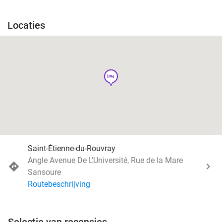
Locaties
hotel
Saint-Étienne-du-Rouvray
Angle Avenue De L'Université, Rue de la Mare
Sansoure
Routebeschrijving
Selectie van recensies