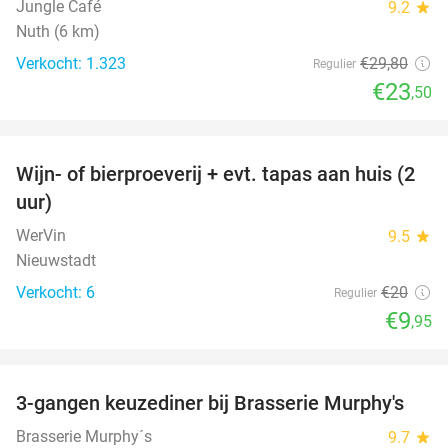
Jungle Café
9.2
star
Nuth (6 km)
Verkocht: 1.323
€29
,80
Regulier
€23
,50
favorite_border
Wijn- of bierproeverij + evt. tapas aan huis (2
50%
uur)
WerVin
9.5
star
Nieuwstadt
Verkocht: 6
€20
Regulier
€9
,95
favorite_border
3-gangen keuzediner bij Brasserie Murphy's
35%
Brasserie Murphy´s
9.7
star