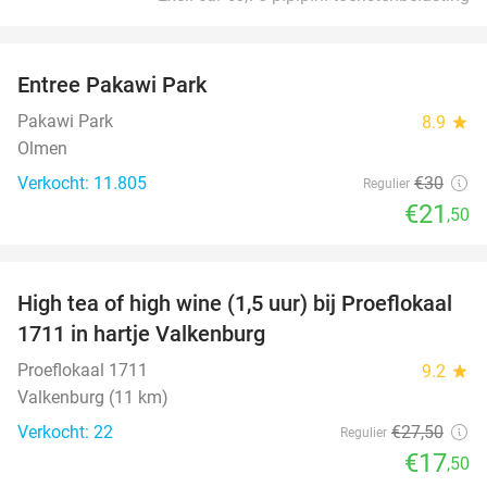
favorite_border
Entree Pakawi Park
28%
Pakawi Park
8.9
star
Olmen
Verkocht: 11.805
€30
Regulier
€21
,50
favorite_border
High tea of high wine (1,5 uur) bij Proeflokaal
36%
1711 in hartje Valkenburg
Proeflokaal 1711
9.2
star
Valkenburg (11 km)
Verkocht: 22
€27
,50
Regulier
€17
,50