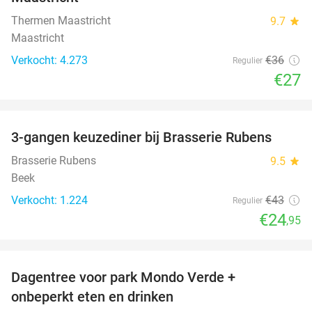
Thermen Maastricht
9.7
star
Maastricht
Verkocht: 4.273
€36
Regulier
€27
favorite_border
3-gangen keuzediner bij Brasserie Rubens
42%
Brasserie Rubens
9.5
star
Beek
Verkocht: 1.224
€43
Regulier
€24
,95
favorite_border
Dagentree voor park Mondo Verde +
25%
onbeperkt eten en drinken