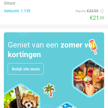
Sittard
Verkocht: 1.139
€33
,95
Regulier
€21
,95
Geniet van een
zomer vol
kortingen
Bekijk alle deals