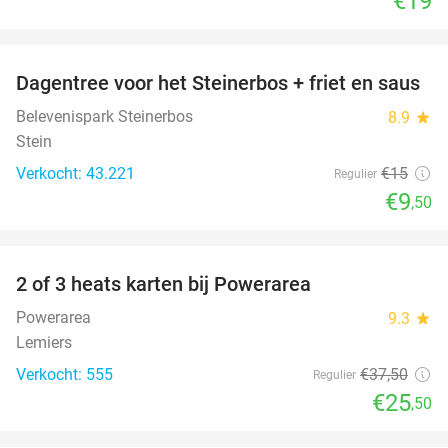
€19
favorite_border
Dagentree voor het Steinerbos + friet en saus
37%
Belevenispark Steinerbos
8.9
star
Stein
Verkocht: 43.221
€15
Regulier
€9
,50
favorite_border
2 of 3 heats karten bij Powerarea
32%
Powerarea
9.3
star
Lemiers
Verkocht: 555
€37
,50
Regulier
€25
,50
favorite_border