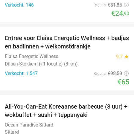
Verkocht: 146
€31
,85
Regulier
€24
,90
favorite_border
Entree voor Elaisa Energetic Wellness + badjas
34%
en badlinnen + welkomstdrankje
Elaisa Energetic Wellness
9.7
star
Dilsen-Stokkem (+1 locatie) (8 km)
Verkocht: 1.547
€98
,50
Regulier
€65
favorite_border
All-You-Can-Eat Koreaanse barbecue (3 uur) +
21%
wokbuffet + sushi + teppanyaki
Ocean Paradise Sittard
Sittard