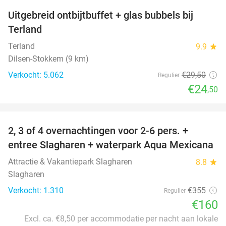
Uitgebreid ontbijtbuffet + glas bubbels bij
17%
Terland
Terland
9.9
star
Dilsen-Stokkem (9 km)
Verkocht: 5.062
€29
,50
Regulier
€24
,50
favorite_border
2, 3 of 4 overnachtingen voor 2-6 pers. +
55%
entree Slagharen + waterpark Aqua Mexicana
Attractie & Vakantiepark Slagharen
8.8
star
Slagharen
Verkocht: 1.310
€355
Regulier
€160
Excl. ca. €8,50 per accommodatie per nacht aan lokale