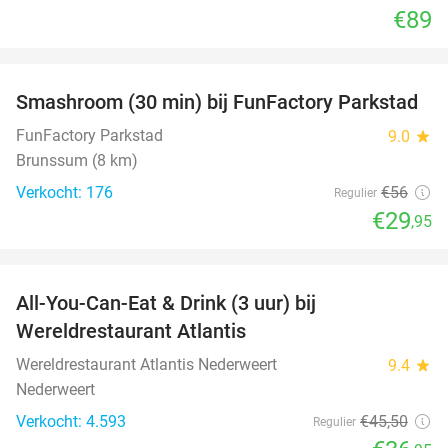
€89
favorite_border
Smashroom (30 min) bij FunFactory Parkstad
47%
FunFactory Parkstad
9.0
star
Brunssum (8 km)
Verkocht: 176
€56
Regulier
€29
,95
favorite_border
All-You-Can-Eat & Drink (3 uur) bij
19%
Wereldrestaurant Atlantis
Wereldrestaurant Atlantis Nederweert
9.4
star
Nederweert
Verkocht: 4.593
€45
,50
Regulier