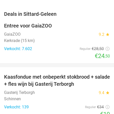
favorite_border
Deals in Sittard-Geleen
Entree voor GaiaZOO
14%
GaiaZOO
9.2
star
Kerkrade (15 km)
Verkocht: 7.602
€28
,50
Regulier
€24
,50
favorite_border
Kaasfondue met onbeperkt stokbrood + salade
44%
+ fles wijn bij Gasterij Terborgh
Gasterij Terborgh
9.4
star
Schinnen
Verkocht: 139
€34
Regulier