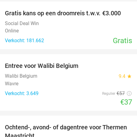
Gratis kans op een droomreis t.w.v. €3.000
Social Deal Win
Online
Gratis
Verkocht: 181.662
favorite_border
Entree voor Walibi Belgium
35%
Walibi Belgium
9.4
star
Wavre
Verkocht: 3.649
€57
Regulier
€37
favorite_border
Ochtend-, avond- of dagentree voor Thermen
25%
Maastricht