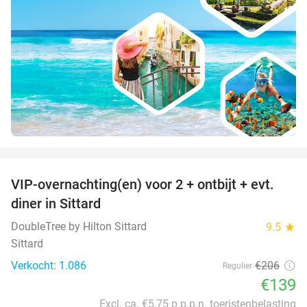
favorite_border
VIP-overnachting(en) voor 2 + ontbijt + evt.
33%
diner in Sittard
DoubleTree by Hilton Sittard
9.5
star
Sittard
Verkocht: 1.086
€206
Regulier
€139
Excl. ca. €5,75 p.p.p.n. toeristenbelasting