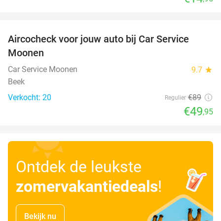
favorite_border
Aircocheck voor jouw auto bij Car Service
44%
Moonen
Car Service Moonen
9.7
star
Beek
Verkocht: 20
€89
Regulier
€49
,95
Ontdek de leukste
zomervakantiedeals
!
Bekijk nu