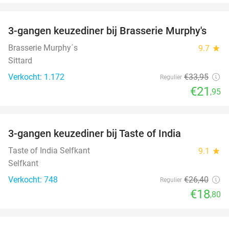
favorite_border
3-gangen keuzediner bij Brasserie Murphy's
35%
Brasserie Murphy´s
9.7
star
Sittard
Verkocht: 1.172
€33
,95
Regulier
€21
,95
favorite_border
3-gangen keuzediner bij Taste of India
29%
Taste of India Selfkant
9.1
star
Selfkant
Verkocht: 748
€26
,40
Regulier
€18
,80
favorite_border