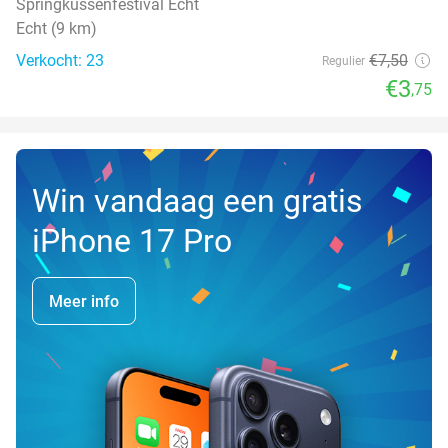
Springkussenfestival Echt
Echt (9 km)
Verkocht: 23
€7
,50
Regulier
€3
,75
Win vandaag een gratis
iPhone 17 Pro
Meer info