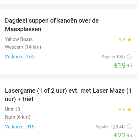
favorite_border
Dagdeel suppen of kanoën over de
43%
Maasplassen
Yellow Boats
9.8
star
Wessem (14 km)
Verkocht: 162
€35
Regulier
€19
,95
favorite_border
Lasergame (1 of 2 uur) evt. met Laser Maze (1
22%
uur) + friet
Unit 13
8.6
star
Nuth (6 km)
Verkocht: 915
€29
,40
Regulier
€22
,95