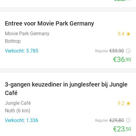
favorite_border
Entree voor Movie Park Germany
38%
Movie Park Germany
9.4
star
Bottrop
Verkocht: 5.785
€59
,90
Regulier
€36
,90
favorite_border
3-gangen keuzediner in junglesfeer bij Jungle
21%
Café
Jungle Café
9.2
star
Nuth (6 km)
Verkocht: 1.336
€29
,80
Regulier
€23
,50