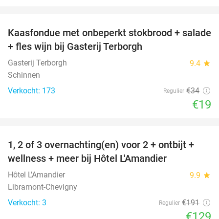
favorite_border
Kaasfondue met onbeperkt stokbrood + salade
44%
+ fles wijn bij Gasterij Terborgh
Gasterij Terborgh
9.4
star
Schinnen
Verkocht: 173
€34
Regulier
€19
favorite_border
1, 2 of 3 overnachting(en) voor 2 + ontbijt +
32%
NEW
wellness + meer bij Hôtel L'Amandier
TODAY
Hôtel L'Amandier
9.9
star
Libramont-Chevigny
Verkocht: 3
€191
Regulier
€129