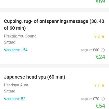
€69
favorite_border
Cupping, rug- of ontspanningsmassage (30, 40
60%
of 60 min)
Praktijk You Sound
9.2
star
Sittard
Verkocht: 154
€60
Regulier
€24
favorite_border
Japanese head spa (60 min)
23%
Headspa Aura
9.7
star
Sittard
Verkocht: 52
€70
Regulier
€54