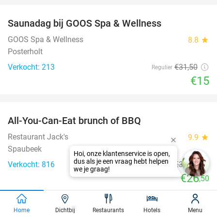
Saunadag bij GOOS Spa & Wellness
52%
GOOS Spa & Wellness
8.8
star
Posterholt
Verkocht: 213
€31
,50
Regulier
€15
favorite_border
All-You-Can-Eat brunch of BBQ
29%
Restaurant Jack's
9.9
star
Spaubeek
Verkocht: 816
€37
,50
Regulier
€26
,50
favorite_border
Home
Dichtbij
Restaurants
Hotels
Menu