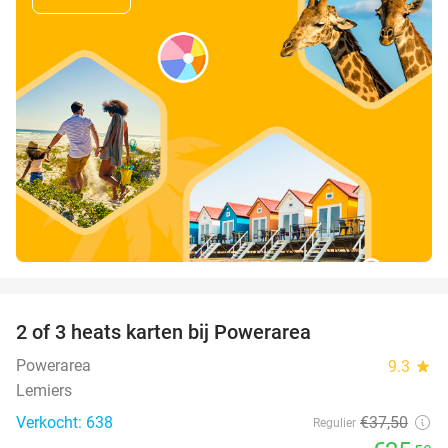
favorite_border
2 of 3 heats karten bij Powerarea
32%
Powerarea
9.3
star
Lemiers
Verkocht: 638
€37
,50
Regulier