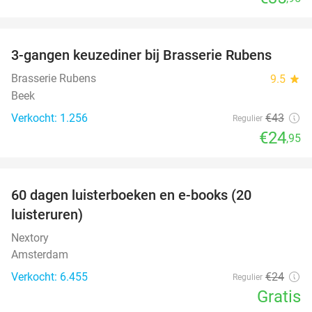
favorite_border
3-gangen keuzediner bij Brasserie Rubens
42%
Brasserie Rubens
9.5
star
Beek
Verkocht: 1.256
€43
Regulier
€24
,95
favorite_border
100%
60 dagen luisterboeken en e-books (20
luisteruren)
Nextory
Amsterdam
Verkocht: 6.455
€24
Regulier
Gratis