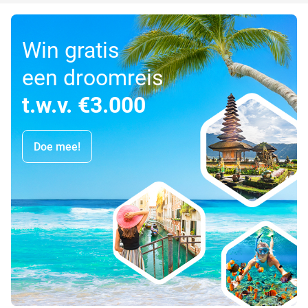
Win gratis
een droomreis
t.w.v. €3.000
Doe mee!