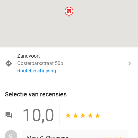
store
Zandvoort
Oosterparkstraat 50b
Routebeschrijving
Selectie van recensies
10,0
G.