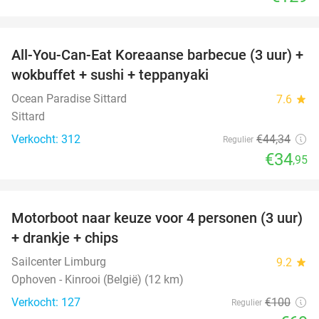
favorite_border
All-You-Can-Eat Koreaanse barbecue (3 uur) +
21%
wokbuffet + sushi + teppanyaki
Ocean Paradise Sittard
7.6
star
Sittard
Verkocht: 312
€44
,34
Regulier
€34
,95
favorite_border
Motorboot naar keuze voor 4 personen (3 uur)
31%
+ drankje + chips
Sailcenter Limburg
9.2
star
Ophoven - Kinrooi (België) (12 km)
Verkocht: 127
€100
Regulier