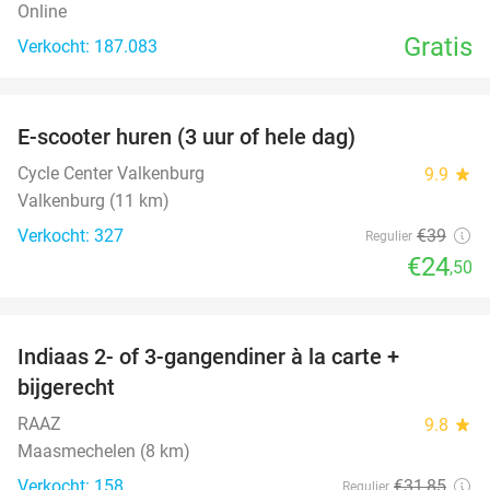
Online
Gratis
Verkocht: 187.083
favorite_border
E-scooter huren (3 uur of hele dag)
37%
Cycle Center Valkenburg
9.9
star
Valkenburg (11 km)
Verkocht: 327
€39
Regulier
€24
,50
favorite_border
Indiaas 2- of 3-gangendiner à la carte +
22%
bijgerecht
RAAZ
9.8
star
Maasmechelen (8 km)
Verkocht: 158
€31
,85
Regulier