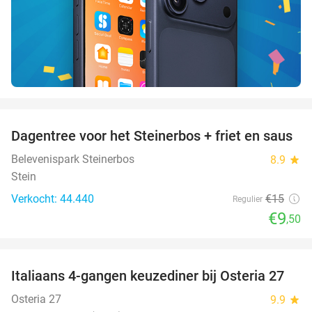
favorite_border
Dagentree voor het Steinerbos + friet en saus
37%
Belevenispark Steinerbos
8.9
star
Stein
Verkocht: 44.440
€15
Regulier
€9
,50
favorite_border
Italiaans 4-gangen keuzediner bij Osteria 27
41%
Osteria 27
9.9
star