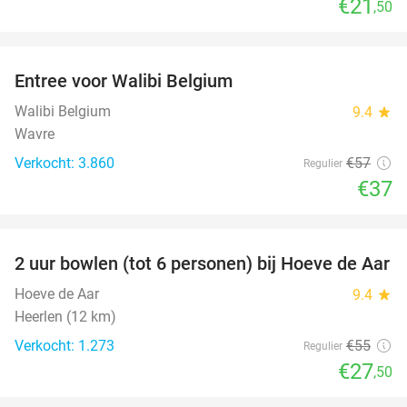
€21
,50
favorite_border
Entree voor Walibi Belgium
35%
Walibi Belgium
9.4
star
Wavre
Verkocht: 3.860
€57
Regulier
€37
favorite_border
2 uur bowlen (tot 6 personen) bij Hoeve de Aar
50%
Hoeve de Aar
9.4
star
Heerlen (12 km)
Verkocht: 1.273
€55
Regulier
€27
,50