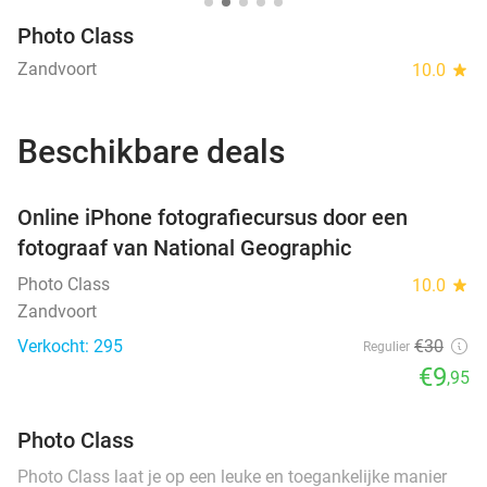
Photo Class
Zandvoort
10.0
star
Beschikbare deals
favorite_border
Online iPhone fotografiecursus door een
fotograaf van National Geographic
Photo Class
10.0
star
Zandvoort
Verkocht: 295
€30
Regulier
€9
,95
Photo Class
Photo Class laat je op een leuke en toegankelijke manier