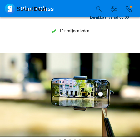
Ontdek 15.000+ deals

Photo Class
7 dagen per week beschikbaar
Bereikbaar vanaf 08:00
10+ miljoen leden
9,4
op basis van
206.262 reviews
Ontdek 15.000+ deals
7 dagen per week beschikbaar
10+ miljoen leden