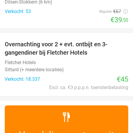
Dilsen-Stokkem (6 km)
Verkocht: 53
€67
Regulier
€39
,50
favorite_border
Overnachting voor 2 + evt. ontbijt en 3-
gangendiner bij Fletcher Hotels
Fletcher Hotels
Sittard (+ meerdere locaties)
€45
Verkocht: 18.337
Excl. ca. €3 p.p.p.n. toeristenbelasting