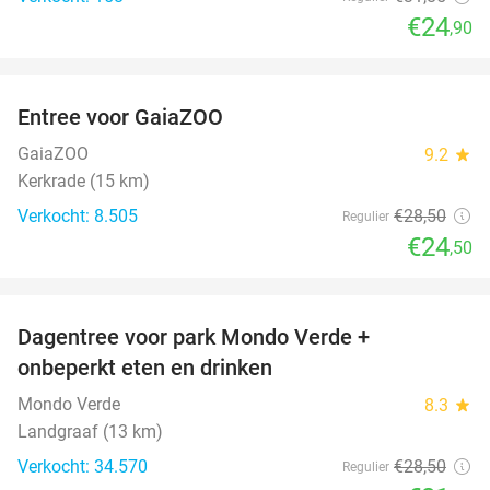
€24
,90
favorite_border
Entree voor GaiaZOO
14%
GaiaZOO
9.2
star
Kerkrade (15 km)
Verkocht: 8.505
€28
,50
Regulier
€24
,50
favorite_border
Dagentree voor park Mondo Verde +
25%
onbeperkt eten en drinken
Mondo Verde
8.3
star
Landgraaf (13 km)
Verkocht: 34.570
€28
,50
Regulier