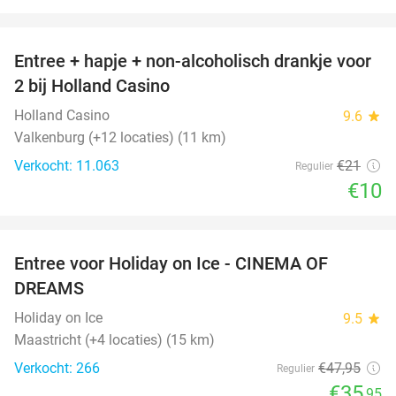
favorite_border
Entree + hapje + non-alcoholisch drankje voor
52%
2 bij Holland Casino
Holland Casino
9.6
star
Valkenburg (+12 locaties) (11 km)
Verkocht: 11.063
€21
Regulier
€10
favorite_border
Entree voor Holiday on Ice - CINEMA OF
25%
DREAMS
Holiday on Ice
9.5
star
Maastricht (+4 locaties) (15 km)
Verkocht: 266
€47
,95
Regulier
€35
,95