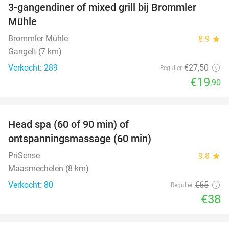
3-gangendiner of mixed grill bij Brommler
28%
Mühle
Brommler Mühle
8.9
star
Gangelt (7 km)
Verkocht: 289
€27
,50
Regulier
€19
,90
favorite_border
Head spa (60 of 90 min) of
42%
ontspanningsmassage (60 min)
PriSense
9.8
star
Maasmechelen (8 km)
Verkocht: 80
€65
Regulier
€38