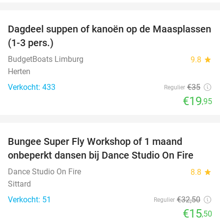
favorite_border
Dagdeel suppen of kanoën op de Maasplassen
43%
(1-3 pers.)
BudgetBoats Limburg
9.8
star
Herten
Verkocht: 433
€35
Regulier
€19
,95
favorite_border
Bungee Super Fly Workshop of 1 maand
52%
onbeperkt dansen bij Dance Studio On Fire
Dance Studio On Fire
8.8
star
Sittard
Verkocht: 51
€32
,50
Regulier
€15
,50