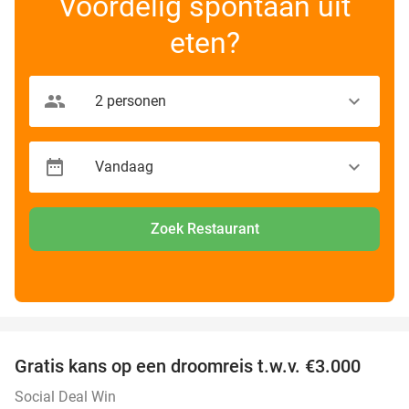
Voordelig spontaan uit
eten?
Zoek Restaurant
favorite_border
Gratis kans op een droomreis t.w.v. €3.000
Social Deal Win