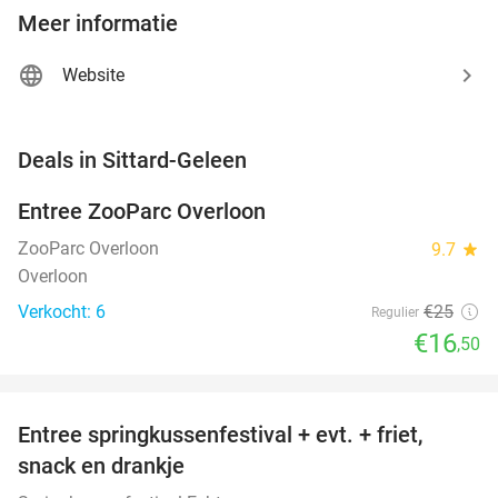
Meer informatie
Website
favorite_border
Deals in Sittard-Geleen
Entree ZooParc Overloon
34%
NEW
TODAY
ZooParc Overloon
9.7
star
Overloon
Verkocht: 6
€25
Regulier
€16
,50
favorite_border
Entree springkussenfestival + evt. + friet,
50%
NEW
snack en drankje
TODAY