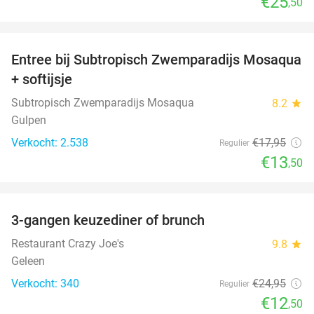
€25
,50
favorite_border
Entree bij Subtropisch Zwemparadijs Mosaqua
25%
+ softijsje
Subtropisch Zwemparadijs Mosaqua
8.2
star
Gulpen
Verkocht: 2.538
€17
,95
Regulier
€13
,50
favorite_border
3-gangen keuzediner of brunch
50%
Restaurant Crazy Joe's
9.8
star
Geleen
Verkocht: 340
€24
,95
Regulier
€12
,50