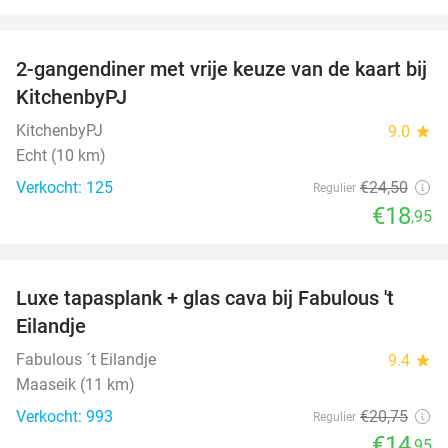
favorite_border
2-gangendiner met vrije keuze van de kaart bij
23%
KitchenbyPJ
KitchenbyPJ
9.0
star
Echt (10 km)
Verkocht: 125
€24
,50
Regulier
€18
,95
favorite_border
Luxe tapasplank + glas cava bij Fabulous 't
28%
Eilandje
Fabulous ´t Eilandje
9.4
star
Maaseik (11 km)
Verkocht: 993
€20
,75
Regulier
€14
,95