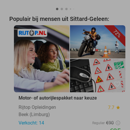
Populair bij mensen uit Sittard-Geleen:
72%
favorite_border
Motor- of autorijlespakket naar keuze
Rijtop Opleidingen
7.7
star
Beek (Limburg)
Verkocht: 14
€90
Regulier