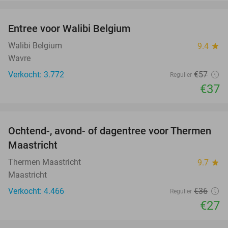
favorite_border
Entree voor Walibi Belgium
35%
Walibi Belgium
9.4
star
Wavre
Verkocht: 3.772
€57
Regulier
€37
favorite_border
Ochtend-, avond- of dagentree voor Thermen
25%
Maastricht
Thermen Maastricht
9.7
star
Maastricht
Verkocht: 4.466
€36
Regulier
€27
favorite_border