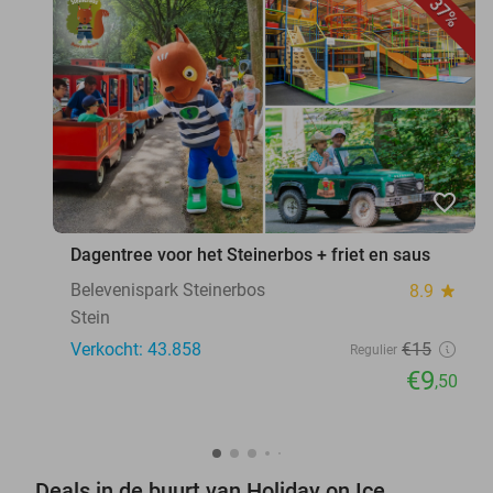
37%
favorite_border
Dagentree voor het Steinerbos + friet en saus
Belevenispark Steinerbos
8.9
star
Stein
Verkocht: 43.858
€15
Regulier
€9
,50
Deals in de buurt van Holiday on Ice