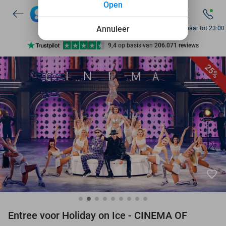
Open
Annuleer
Bereikbaar tot 23:00
Ontdek 15.000+ deals
7 dagen per week beschikbaar
25%
10+ miljoen leden
9,4
op basis van
206.071 reviews
Ontdek 15.000+ deals
7 dagen per week beschikbaar
10+ miljoen leden
favorite_border
Entree voor Holiday on Ice - CINEMA OF