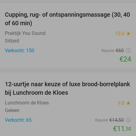
Cupping, rug- of ontspanningsmassage (30, 40
60%
of 60 min)
Praktijk You Sound
10.0
star
Sittard
Verkocht: 150
€60
Regulier
€24
favorite_border
12-uurtje naar keuze of luxe brood-borrelplank
21%
bij Lunchroom de Kloes
Lunchroom de Kloes
9.8
star
Geleen
Verkocht: 65
€14
,50
Regulier
€11
,50