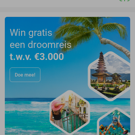
Win gratis
een droomreis
t.w.v. €3.000
Doe mee!