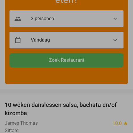
Zoek Restaurant
favorite_border
10 weken danslessen salsa, bachata en/of
56%
kizomba
James Thomas
10.0
star
Sittard