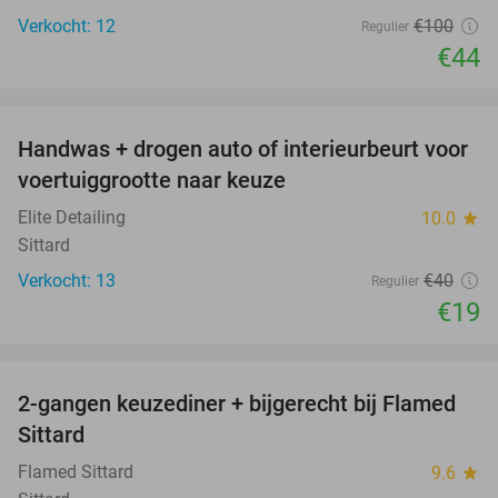
Verkocht: 12
€100
Regulier
€44
favorite_border
Handwas + drogen auto of interieurbeurt voor
53%
voertuiggrootte naar keuze
Elite Detailing
10.0
star
Sittard
Verkocht: 13
€40
Regulier
€19
favorite_border
2-gangen keuzediner + bijgerecht bij Flamed
31%
Sittard
Flamed Sittard
9.6
star