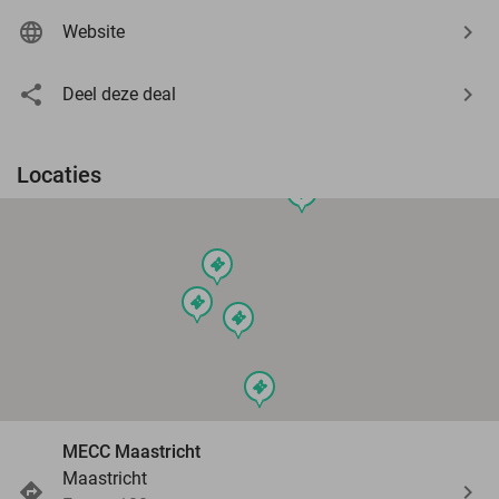
Website
Deel deze deal
Locaties
events
events
events
events
events
MECC Maastricht
Maastricht