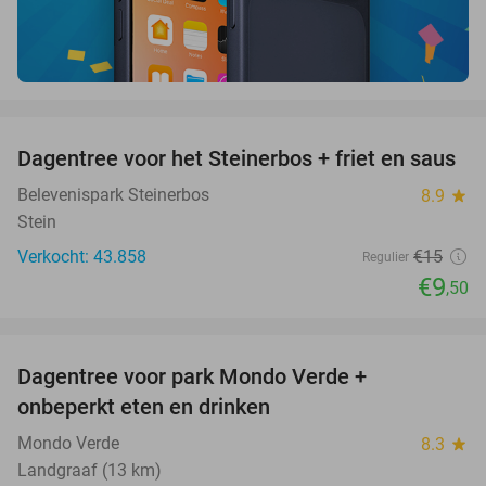
favorite_border
Dagentree voor het Steinerbos + friet en saus
37%
Belevenispark Steinerbos
8.9
star
Stein
Verkocht: 43.858
€15
Regulier
€9
,50
favorite_border
Dagentree voor park Mondo Verde +
25%
onbeperkt eten en drinken
Mondo Verde
8.3
star
Landgraaf (13 km)