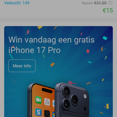
Verkocht: 149
€31
,50
Regulier
€15
Win vandaag een gratis
iPhone 17 Pro
Meer info