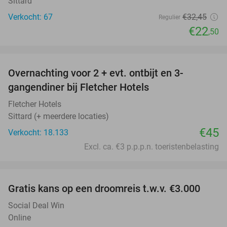
Sittard
Verkocht: 67
€32
,45
Regulier
€22
,50
favorite_border
Overnachting voor 2 + evt. ontbijt en 3-
gangendiner bij Fletcher Hotels
Fletcher Hotels
Sittard (+ meerdere locaties)
€45
Verkocht: 18.133
Excl. ca. €3 p.p.p.n. toeristenbelasting
favorite_border
Gratis kans op een droomreis t.w.v. €3.000
Social Deal Win
Online