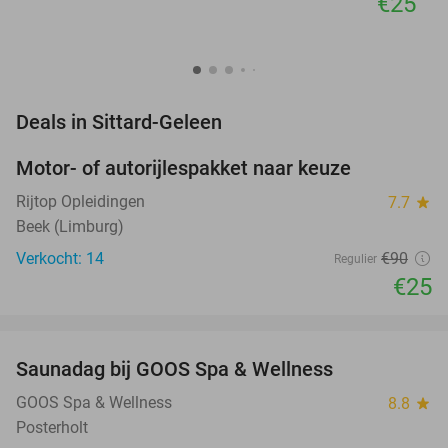
€25
favorite_border
Deals in Sittard-Geleen
Motor- of autorijlespakket naar keuze
72%
Rijtop Opleidingen
7.7
star
Beek (Limburg)
Verkocht: 14
€90
Regulier
€25
favorite_border
Saunadag bij GOOS Spa & Wellness
52%
NEW
TODAY
GOOS Spa & Wellness
8.8
star
Posterholt