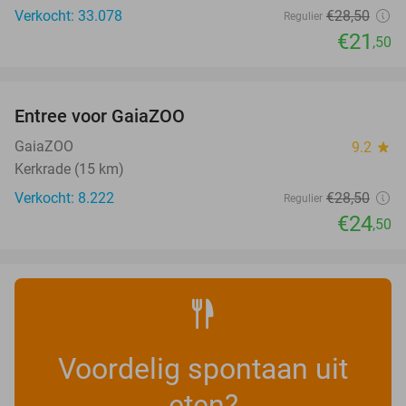
Verkocht: 33.078
€28
,50
Regulier
€21
,50
favorite_border
Entree voor GaiaZOO
14%
GaiaZOO
9.2
star
Kerkrade (15 km)
Verkocht: 8.222
€28
,50
Regulier
€24
,50
Voordelig spontaan uit
eten?