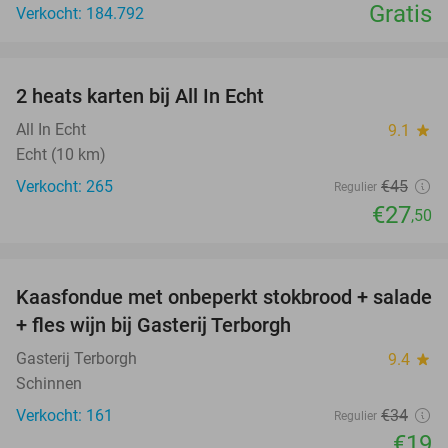
Gratis
Verkocht: 184.792
favorite_border
2 heats karten bij All In Echt
39%
All In Echt
9.1
star
Echt (10 km)
Verkocht: 265
€45
Regulier
€27
,50
favorite_border
Kaasfondue met onbeperkt stokbrood + salade
44%
+ fles wijn bij Gasterij Terborgh
Gasterij Terborgh
9.4
star
Schinnen
Verkocht: 161
€34
Regulier
€19