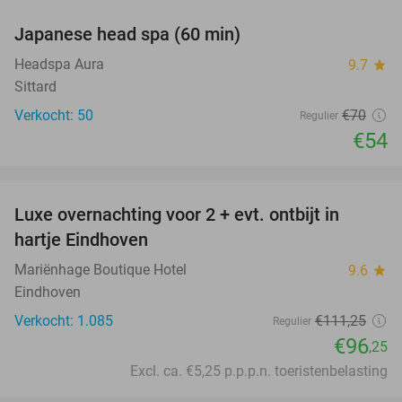
Japanese head spa (60 min)
23%
Headspa Aura
9.7
star
Sittard
Verkocht: 50
€70
Regulier
€54
favorite_border
Luxe overnachting voor 2 + evt. ontbijt in
14%
hartje Eindhoven
Mariënhage Boutique Hotel
9.6
star
Eindhoven
Verkocht: 1.085
€111
,25
Regulier
€96
,25
Excl. ca. €5,25 p.p.p.n. toeristenbelasting
favorite_border