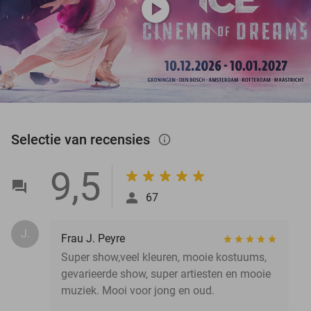
play_circle
Selectie van recensies
info_outlined
9,5
67
J.
Frau J. Peyre
Super show,veel kleuren, mooie kostuums,
gevarieerde show, super artiesten en mooie
muziek. Mooi voor jong en oud.