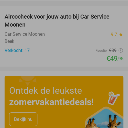
favorite_border
Aircocheck voor jouw auto bij Car Service
44%
Moonen
Car Service Moonen
9.7
star
Beek
Verkocht: 17
€89
Regulier
€49
,95
Ontdek de leukste
zomervakantiedeals
!
Bekijk nu