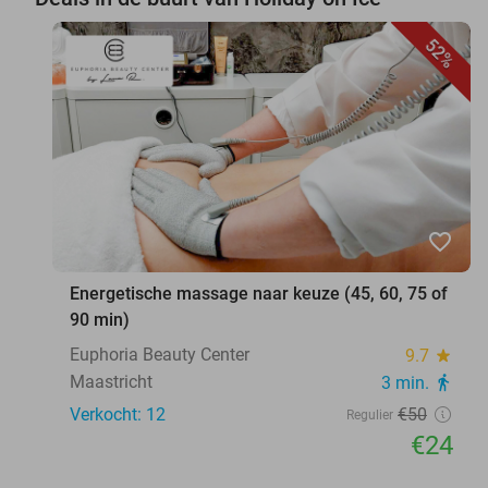
52%
favorite_border
Energetische massage naar keuze (45, 60, 75 of
90 min)
Euphoria Beauty Center
9.7
star
Maastricht
3 min.
directions_walk
Verkocht: 12
€50
Regulier
€24