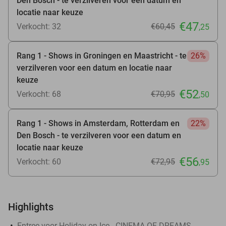
Den Bosch - te verzilveren voor een datum en
locatie naar keuze
€47
Verkocht: 32
€60
,45
,25
Rang 1 - Shows in Groningen en Maastricht - te
26%
verzilveren voor een datum en locatie naar
keuze
€52
Verkocht: 68
€70
,95
,50
Rang 1 - Shows in Amsterdam, Rotterdam en
22%
Den Bosch - te verzilveren voor een datum en
locatie naar keuze
€56
Verkocht: 60
€72
,95
,95
Highlights
Entree voor Holiday on Ice - CINEMA OF DREAMS