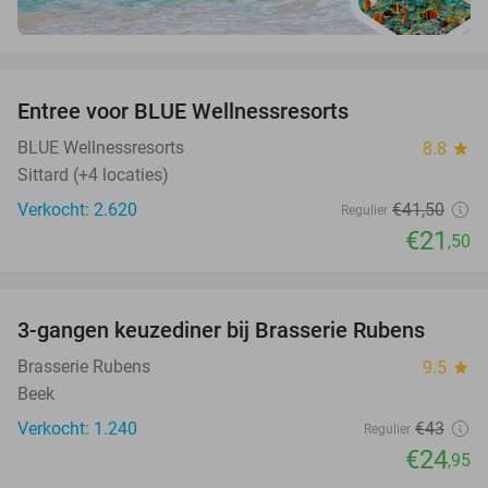
favorite_border
Entree voor BLUE Wellnessresorts
48%
BLUE Wellnessresorts
8.8
star
Sittard (+4 locaties)
Verkocht: 2.620
€41
,50
Regulier
€21
,50
favorite_border
3-gangen keuzediner bij Brasserie Rubens
42%
Brasserie Rubens
9.5
star
Beek
Verkocht: 1.240
€43
Regulier
€24
,95