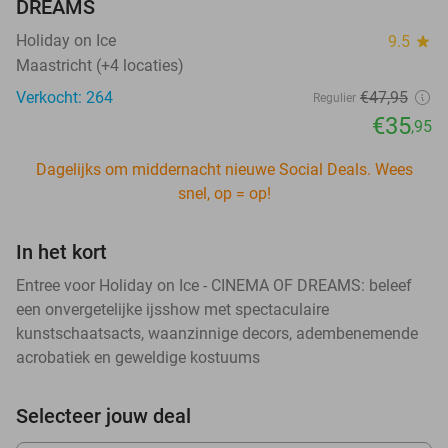
DREAMS
Holiday on Ice
9.5
star
Maastricht (+4 locaties)
Verkocht: 264
€47
,95
Regulier
€35
,95
Dagelijks om middernacht nieuwe Social Deals. Wees
snel, op = op!
In het kort
Entree voor Holiday on Ice - CINEMA OF DREAMS: beleef
een onvergetelijke ijsshow met spectaculaire
kunstschaatsacts, waanzinnige decors, adembenemende
acrobatiek en geweldige kostuums
Selecteer jouw deal