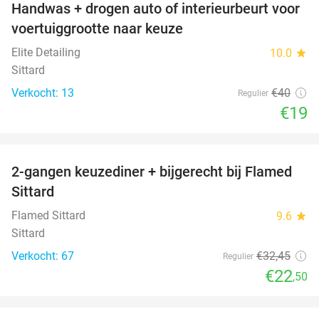
Handwas + drogen auto of interieurbeurt voor
53%
voertuiggrootte naar keuze
Elite Detailing
10.0
star
Sittard
Verkocht: 13
€40
Regulier
€19
favorite_border
2-gangen keuzediner + bijgerecht bij Flamed
31%
Sittard
Flamed Sittard
9.6
star
Sittard
Verkocht: 67
€32
,45
Regulier
€22
,50
favorite_border