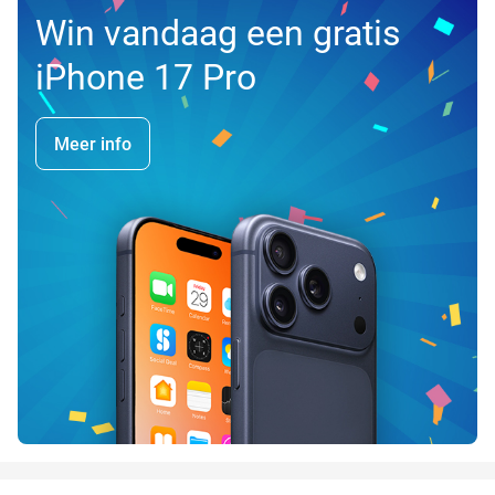
Win vandaag een gratis
iPhone 17 Pro
Meer info
favorite_border