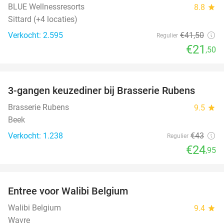
BLUE Wellnessresorts
8.8
star
Sittard (+4 locaties)
Verkocht: 2.595
€41
,50
Regulier
€21
,50
favorite_border
3-gangen keuzediner bij Brasserie Rubens
42%
Brasserie Rubens
9.5
star
Beek
Verkocht: 1.238
€43
Regulier
€24
,95
favorite_border
Entree voor Walibi Belgium
35%
Walibi Belgium
9.4
star
Wavre