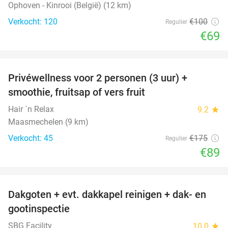
Ophoven - Kinrooi (België) (12 km)
Verkocht: 120
€100
Regulier
€69
favorite_border
Privéwellness voor 2 personen (3 uur) +
49%
smoothie, fruitsap of vers fruit
Hair ´n Relax
9.2
star
Maasmechelen (9 km)
Verkocht: 45
€175
Regulier
€89
favorite_border
Dakgoten + evt. dakkapel reinigen + dak- en
41%
gootinspectie
SBG Facility
10.0
star