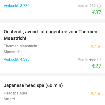
Verkocht: 3.734
€57
Regulier
€37
favorite_border
Ochtend-, avond- of dagentree voor Thermen
25%
Maastricht
Thermen Maastricht
9.7
star
Maastricht
Verkocht: 4.396
€36
Regulier
€27
favorite_border
Japanese head spa (60 min)
23%
Headspa Aura
9.7
star
Sittard