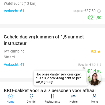
Waldfeucht (13 km)
Verkocht: 61
€37
,50
Regulier
€21
,90
favorite_border
Gehele dag vrij klimmen of 1,5 uur met
25%
instructeur
IVY climbing
9.3
star
Sittard
Verkocht: 41
€20
Regulier
€14
,95
favorite_border
BBQ-pakket voor 5 à 7 personen voor afhaal
35%
bij de slagerij
Home
Dichtbij
Restaurants
Hotels
Menu
Ekoelogisch
star