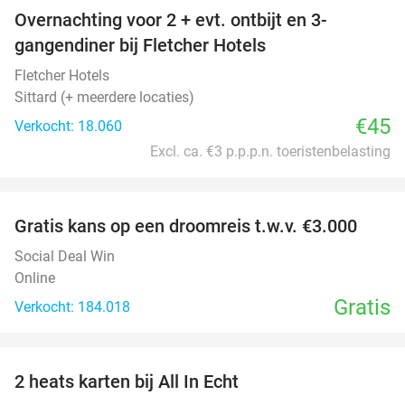
Overnachting voor 2 + evt. ontbijt en 3-
gangendiner bij Fletcher Hotels
Fletcher Hotels
Sittard (+ meerdere locaties)
€45
Verkocht: 18.060
Excl. ca. €3 p.p.p.n. toeristenbelasting
favorite_border
Gratis kans op een droomreis t.w.v. €3.000
Social Deal Win
Online
Gratis
Verkocht: 184.018
favorite_border
2 heats karten bij All In Echt
39%