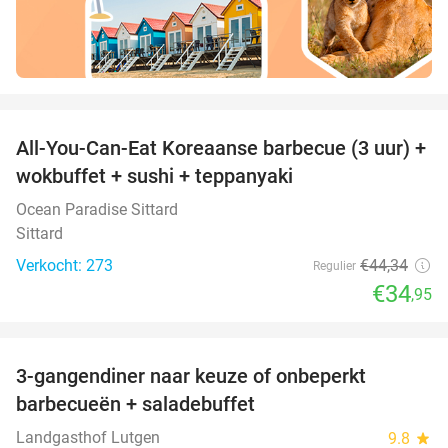
favorite_border
All-You-Can-Eat Koreaanse barbecue (3 uur) +
21%
wokbuffet + sushi + teppanyaki
Ocean Paradise Sittard
Sittard
Verkocht: 273
€44
,34
Regulier
€34
,95
favorite_border
3-gangendiner naar keuze of onbeperkt
42%
barbecueën + saladebuffet
Landgasthof Lutgen
9.8
star