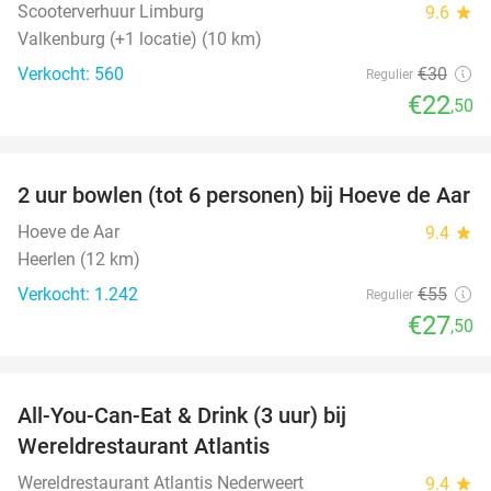
Scooterverhuur Limburg
9.6
star
Valkenburg (+1 locatie) (10 km)
Verkocht: 560
€30
Regulier
€22
,50
favorite_border
2 uur bowlen (tot 6 personen) bij Hoeve de Aar
50%
Hoeve de Aar
9.4
star
Heerlen (12 km)
Verkocht: 1.242
€55
Regulier
€27
,50
favorite_border
All-You-Can-Eat & Drink (3 uur) bij
19%
Wereldrestaurant Atlantis
Wereldrestaurant Atlantis Nederweert
9.4
star