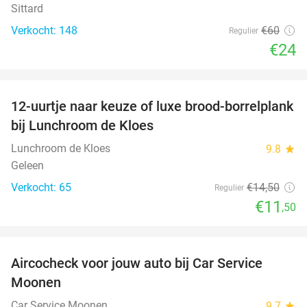
Sittard
Verkocht: 148
€60
Regulier
€24
favorite_border
12-uurtje naar keuze of luxe brood-borrelplank
21%
bij Lunchroom de Kloes
Lunchroom de Kloes
9.8
star
Geleen
Verkocht: 65
€14
,50
Regulier
€11
,50
favorite_border
Aircocheck voor jouw auto bij Car Service
44%
Moonen
Car Service Moonen
9.7
star