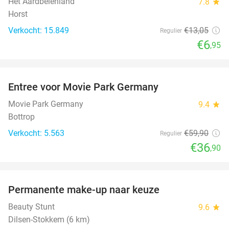
Het Aardbeienland
7.8
star
Horst
Verkocht: 15.849
€13
,05
Regulier
€6
,95
favorite_border
Entree voor Movie Park Germany
38%
Movie Park Germany
9.4
star
Bottrop
Verkocht: 5.563
€59
,90
Regulier
€36
,90
favorite_border
Permanente make-up naar keuze
52%
Beauty Stunt
9.6
star
Dilsen-Stokkem (6 km)