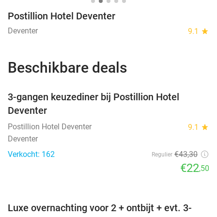
Postillion Hotel Deventer
Deventer
9.1
star
Beschikbare deals
favorite_border
3-gangen keuzediner bij Postillion Hotel
Deventer
Postillion Hotel Deventer
9.1
star
Deventer
Verkocht: 162
€43
,30
Regulier
€22
,50
favorite_border
Luxe overnachting voor 2 + ontbijt + evt. 3-