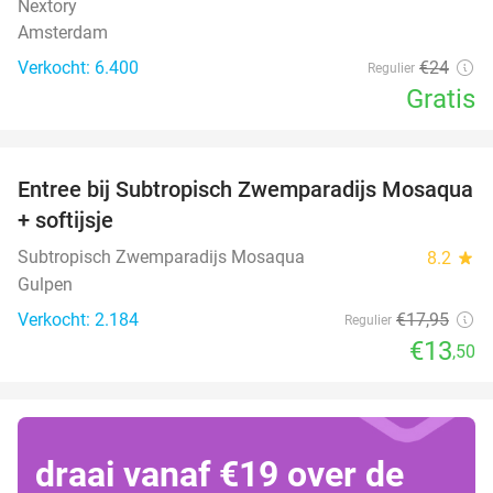
Nextory
Amsterdam
Verkocht: 6.400
€24
Regulier
Gratis
favorite_border
Entree bij Subtropisch Zwemparadijs Mosaqua
25%
+ softijsje
Subtropisch Zwemparadijs Mosaqua
8.2
star
Gulpen
Verkocht: 2.184
€17
,95
Regulier
€13
,50
draai vanaf €19 over de