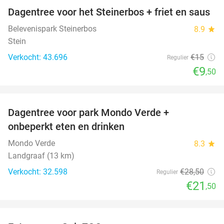
Dagentree voor het Steinerbos + friet en saus
37%
Belevenispark Steinerbos
8.9
star
Stein
Verkocht: 43.696
€15
Regulier
€9
,50
favorite_border
Dagentree voor park Mondo Verde +
25%
onbeperkt eten en drinken
Mondo Verde
8.3
star
Landgraaf (13 km)
Verkocht: 32.598
€28
,50
Regulier
€21
,50
favorite_border