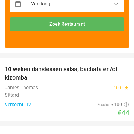
Zoek Restaurant
favorite_border
10 weken danslessen salsa, bachata en/of
56%
kizomba
James Thomas
10.0
star
Sittard
Verkocht: 12
€100
Regulier
€44
favorite_border