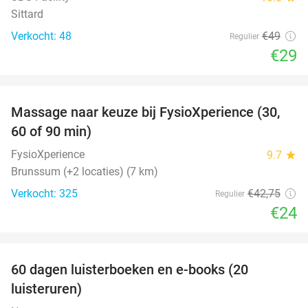
Sittard
Verkocht: 48
€49
Regulier
€29
favorite_border
Massage naar keuze bij FysioXperience (30,
44%
60 of 90 min)
FysioXperience
9.7
star
Brunssum (+2 locaties) (7 km)
Verkocht: 325
€42
,75
Regulier
€24
favorite_border
100%
60 dagen luisterboeken en e-books (20
luisteruren)