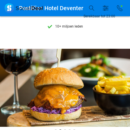
Ontdek 15.000+ deals

Postillion Hotel Deventer
7 dagen per week beschikbaar
Bereikbaar tot 23:00
10+ miljoen leden
9,4
op basis van
205.993 reviews
Ontdek 15.000+ deals
7 dagen per week beschikbaar
10+ miljoen leden