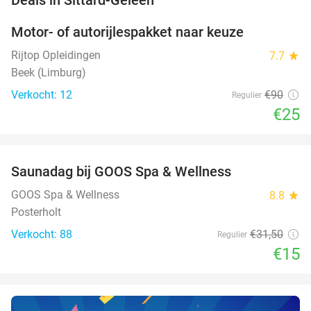
Motor- of autorijlespakket naar keuze
72%
Rijtop Opleidingen
7.7
star
Beek (Limburg)
Verkocht: 12
€90
Regulier
€25
favorite_border
Saunadag bij GOOS Spa & Wellness
52%
NEW
TODAY
GOOS Spa & Wellness
8.8
star
Posterholt
Verkocht: 88
€31
,50
Regulier
€15