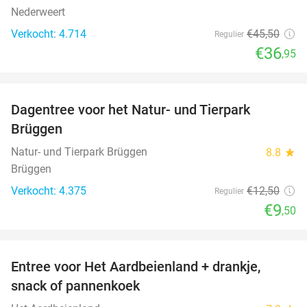
Nederweert
Verkocht: 4.714
€45
,50
Regulier
€36
,95
favorite_border
Dagentree voor het Natur- und Tierpark
24%
Brüggen
Natur- und Tierpark Brüggen
8.8
star
Brüggen
Verkocht: 4.375
€12
,50
Regulier
€9
,50
favorite_border
Entree voor Het Aardbeienland + drankje,
47%
snack of pannenkoek