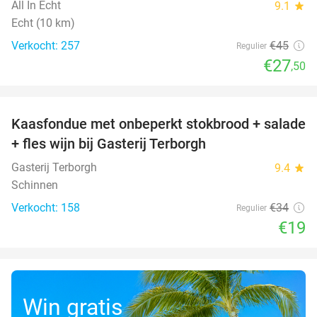
All In Echt
9.1
star
Echt (10 km)
Verkocht: 257
€45
Regulier
€27
,50
favorite_border
Kaasfondue met onbeperkt stokbrood + salade
44%
+ fles wijn bij Gasterij Terborgh
Gasterij Terborgh
9.4
star
Schinnen
Verkocht: 158
€34
Regulier
€19
Win gratis