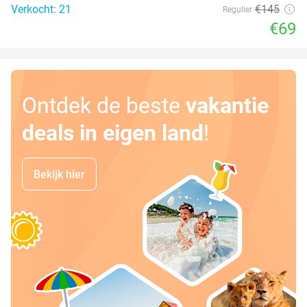
Verkocht: 21
€145
Regulier
€69
Ontdek de beste
vakantie
deals in eigen land
!
Bekijk hier