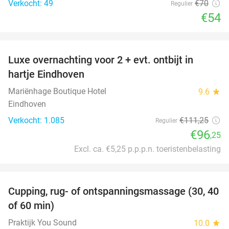
Verkocht: 49
€70
Regulier
€54
favorite_border
Luxe overnachting voor 2 + evt. ontbijt in
14%
hartje Eindhoven
Mariënhage Boutique Hotel
9.6
star
Eindhoven
Verkocht: 1.085
€111
,25
Regulier
€96
,25
Excl. ca. €5,25 p.p.p.n. toeristenbelasting
favorite_border
Cupping, rug- of ontspanningsmassage (30, 40
60%
of 60 min)
Praktijk You Sound
10.0
star