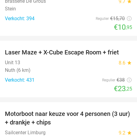
Brasserie De Grous
9.7
star
Stein
Verkocht: 394
€15
,70
Regulier
€10
,95
favorite_border
Laser Maze + X-Cube Escape Room + friet
39%
Unit 13
8.6
star
Nuth (6 km)
Verkocht: 431
€38
Regulier
€23
,25
favorite_border
Motorboot naar keuze voor 4 personen (3 uur)
31%
+ drankje + chips
Sailcenter Limburg
9.2
star