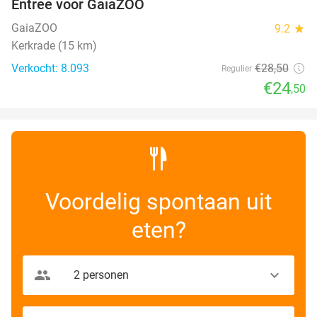
Entree voor GaiaZOO
14%
GaiaZOO
9.2
star
Kerkrade (15 km)
Verkocht: 8.093
€28
,50
Regulier
€24
,50
Voordelig spontaan uit
eten?