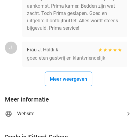
aankomst. Prima kamer. Bedden zijn wat
zacht. Toch Prima geslapen. Goed en
uitgebreid ontbijtbuffet. Alles wordt steeds
bijgevuld. Prima service!
J.
Frau J. Holdijk
goed eten gastvrij en klantvriendelijk
Meer weergeven
Meer informatie
Website
favorite_border
Deals in Sittard-Geleen