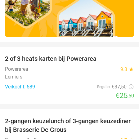
favorite_border
2 of 3 heats karten bij Powerarea
32%
Powerarea
9.3
star
Lemiers
Verkocht: 589
€37
,50
Regulier
€25
,50
favorite_border
2-gangen keuzelunch of 3-gangen keuzediner
30%
bij Brasserie De Grous