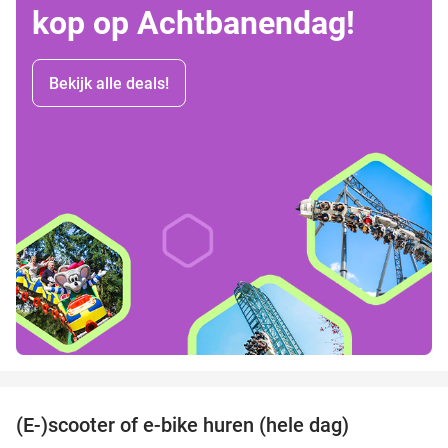
kop op Achtbanendag!
Bekijk alle deals!
favorite_border
(E-)scooter of e-bike huren (hele dag)
25%