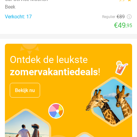
Beek
Verkocht: 17
€89
Regulier
€49
,95
Ontdek de leukste
zomervakantiedeals
!
Bekijk nu