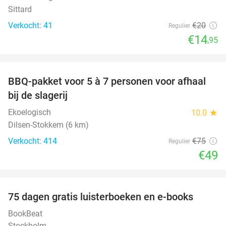
Sittard
Verkocht: 41
€20
Regulier
€14
,95
favorite_border
BBQ-pakket voor 5 à 7 personen voor afhaal
35%
bij de slagerij
Ekoelogisch
10.0
star
Dilsen-Stokkem (6 km)
Verkocht: 414
€75
Regulier
€49
favorite_border
100%
75 dagen gratis luisterboeken en e-books
BookBeat
Stockholm