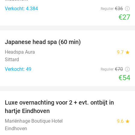
Verkocht: 4.384
€36
Regulier
€27
favorite_border
Japanese head spa (60 min)
23%
Headspa Aura
9.7
star
Sittard
Verkocht: 49
€70
Regulier
€54
favorite_border
Luxe overnachting voor 2 + evt. ontbijt in
14%
hartje Eindhoven
Mariënhage Boutique Hotel
9.6
star
Eindhoven