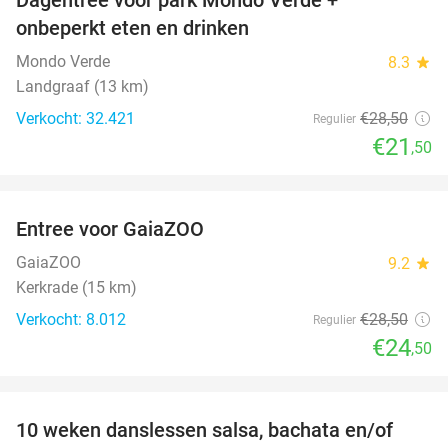
25%
onbeperkt eten en drinken
Mondo Verde
8.3
star
Landgraaf (13 km)
Verkocht: 32.421
€28
,50
Regulier
€21
,50
favorite_border
Entree voor GaiaZOO
14%
GaiaZOO
9.2
star
Kerkrade (15 km)
Verkocht: 8.012
€28
,50
Regulier
€24
,50
favorite_border
10 weken danslessen salsa, bachata en/of
56%