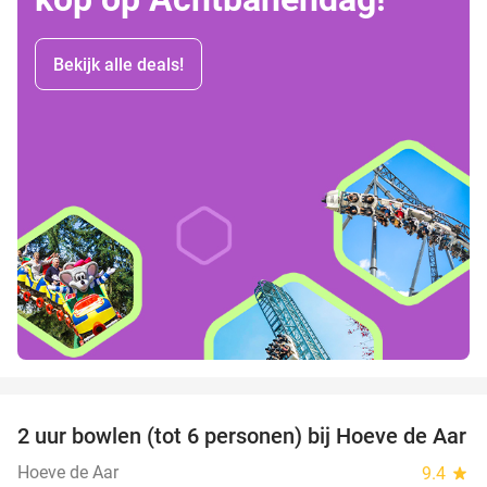
Bekijk alle deals!
favorite_border
2 uur bowlen (tot 6 personen) bij Hoeve de Aar
50%
Hoeve de Aar
9.4
star