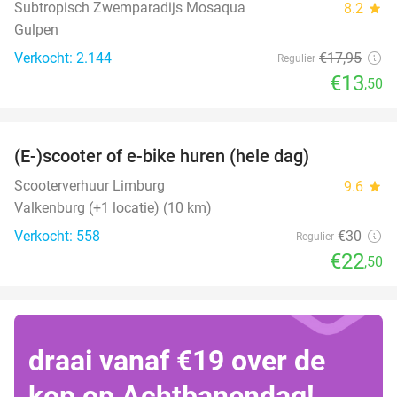
Subtropisch Zwemparadijs Mosaqua
8.2
star
Gulpen
Verkocht: 2.144
€17
,95
Regulier
€13
,50
favorite_border
(E-)scooter of e-bike huren (hele dag)
25%
Scooterverhuur Limburg
9.6
star
Valkenburg (+1 locatie) (10 km)
Verkocht: 558
€30
Regulier
€22
,50
draai vanaf €19 over de
kop op Achtbanendag!