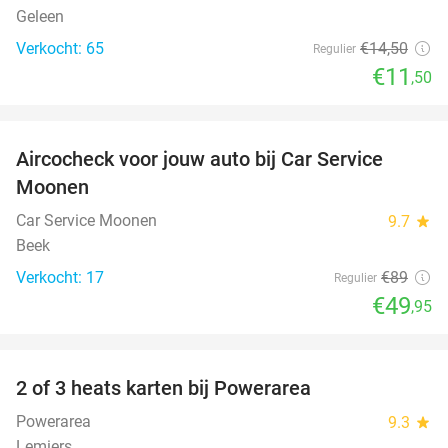
Geleen
Verkocht: 65
€14
,50
Regulier
€11
,50
favorite_border
Aircocheck voor jouw auto bij Car Service
44%
Moonen
Car Service Moonen
9.7
star
Beek
Verkocht: 17
€89
Regulier
€49
,95
favorite_border
2 of 3 heats karten bij Powerarea
32%
Powerarea
9.3
star
Lemiers