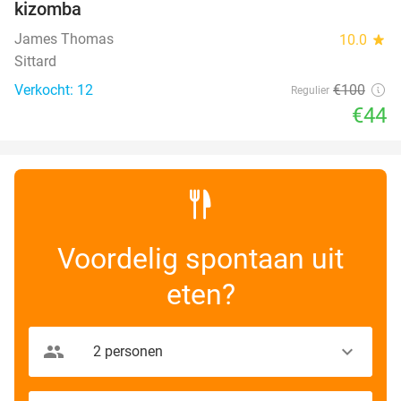
kizomba
James Thomas
10.0
star
Sittard
Verkocht: 12
€100
Regulier
€44
Voordelig spontaan uit
eten?