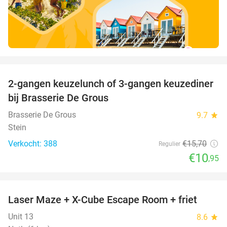
favorite_border
2-gangen keuzelunch of 3-gangen keuzediner
30%
bij Brasserie De Grous
Brasserie De Grous
9.7
star
Stein
Verkocht: 388
€15
,70
Regulier
€10
,95
favorite_border
Laser Maze + X-Cube Escape Room + friet
39%
Unit 13
8.6
star