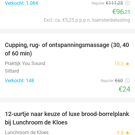
Verkocht: 1.084
€111
,25
Regulier
€96
,25
Excl. ca. €5,25 p.p.p.n. toeristenbelasting
favorite_border
Cupping, rug- of ontspanningsmassage (30, 40
60%
of 60 min)
Praktijk You Sound
10.0
star
Sittard
Verkocht: 148
€60
Regulier
€24
favorite_border
12-uurtje naar keuze of luxe brood-borrelplank
21%
bij Lunchroom de Kloes
Lunchroom de Kloes
9.8
star