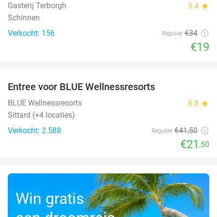
Gasterij Terborgh
9.4
star
Schinnen
Verkocht: 156
€34
Regulier
€19
favorite_border
Entree voor BLUE Wellnessresorts
48%
BLUE Wellnessresorts
8.8
star
Sittard (+4 locaties)
Verkocht: 2.588
€41
,50
Regulier
€21
,50
Win gratis