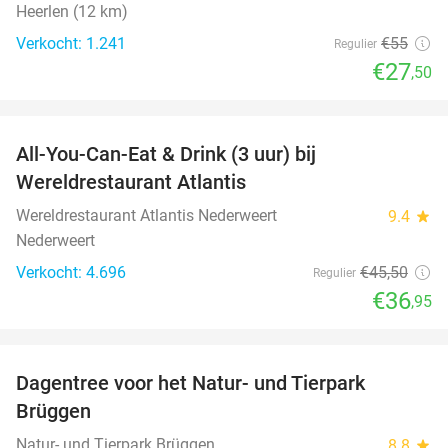
Heerlen (12 km)
Verkocht: 1.241
€55
Regulier
€27
,50
favorite_border
All-You-Can-Eat & Drink (3 uur) bij
19%
Wereldrestaurant Atlantis
Wereldrestaurant Atlantis Nederweert
9.4
star
Nederweert
Verkocht: 4.696
€45
,50
Regulier
€36
,95
favorite_border
Dagentree voor het Natur- und Tierpark
24%
Brüggen
Natur- und Tierpark Brüggen
8.8
star