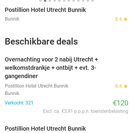
Postillion Hotel Utrecht Bunnik
Bunnik
8.4
star
Beschikbare deals
favorite_border
Overnachting voor 2 nabij Utrecht +
welkomstdrankje + ontbijt + evt. 3-
gangendiner
Postillion Hotel Utrecht Bunnik
8.4
star
Bunnik
€120
Verkocht: 321
Excl. ca. €3,91 p.p.p.n. toeristenbelasting
Postillion Hotel Utrecht Bunnik