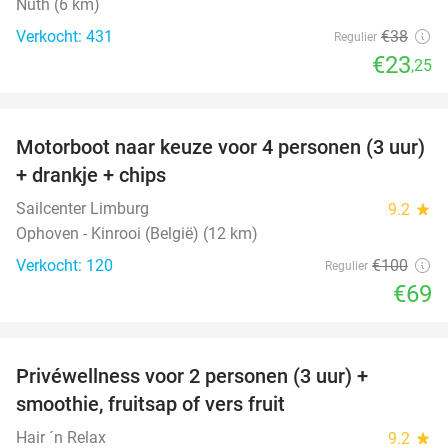
Nuth (6 km)
Verkocht: 431
€38
Regulier
€23
,25
favorite_border
Motorboot naar keuze voor 4 personen (3 uur)
31%
+ drankje + chips
Sailcenter Limburg
9.2
star
Ophoven - Kinrooi (België) (12 km)
Verkocht: 120
€100
Regulier
€69
favorite_border
Privéwellness voor 2 personen (3 uur) +
49%
smoothie, fruitsap of vers fruit
Hair ´n Relax
9.2
star