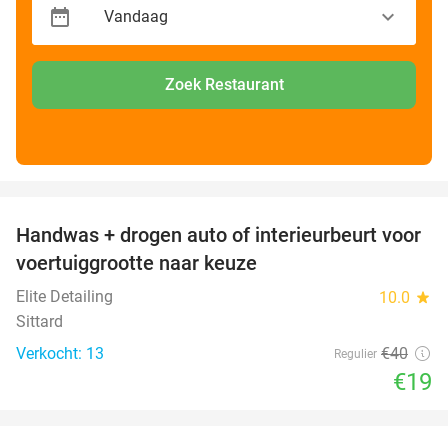
Zoek Restaurant
favorite_border
Handwas + drogen auto of interieurbeurt voor
53%
voertuiggrootte naar keuze
Elite Detailing
10.0
star
Sittard
Verkocht: 13
€40
Regulier
€19
favorite_border