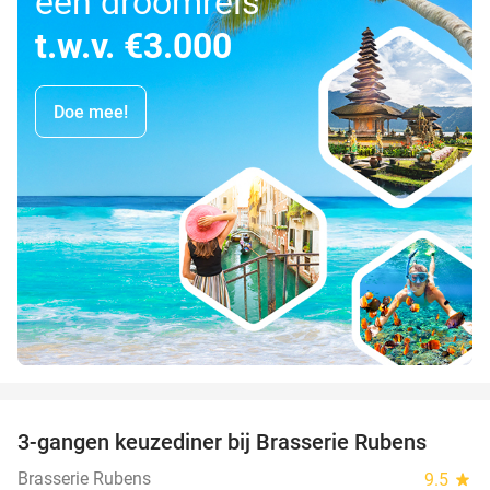
een droomreis
t.w.v. €3.000
Doe mee!
favorite_border
3-gangen keuzediner bij Brasserie Rubens
42%
Brasserie Rubens
9.5
star