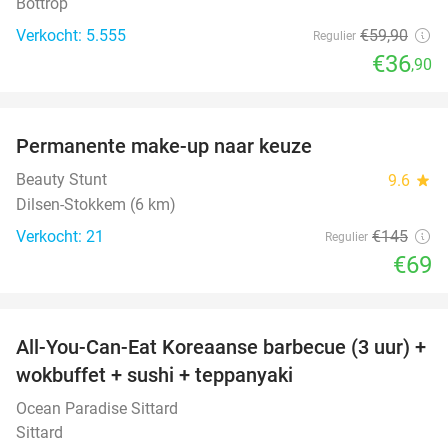
Bottrop
Verkocht: 5.555
€59
,90
Regulier
€36
,90
favorite_border
Permanente make-up naar keuze
52%
Beauty Stunt
9.6
star
Dilsen-Stokkem (6 km)
Verkocht: 21
€145
Regulier
€69
favorite_border
All-You-Can-Eat Koreaanse barbecue (3 uur) +
21%
wokbuffet + sushi + teppanyaki
Ocean Paradise Sittard
Sittard