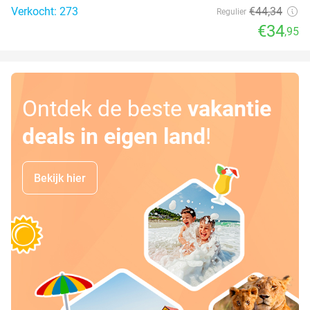
Verkocht: 273
€44
,34
Regulier
€34
,95
Ontdek de beste
vakantie
deals in eigen land
!
Bekijk hier