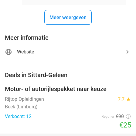
Meer weergeven
Meer informatie
Website
favorite_border
Deals in Sittard-Geleen
Motor- of autorijlespakket naar keuze
72%
Rijtop Opleidingen
7.7
star
Beek (Limburg)
Verkocht: 12
€90
Regulier
€25
favorite_border