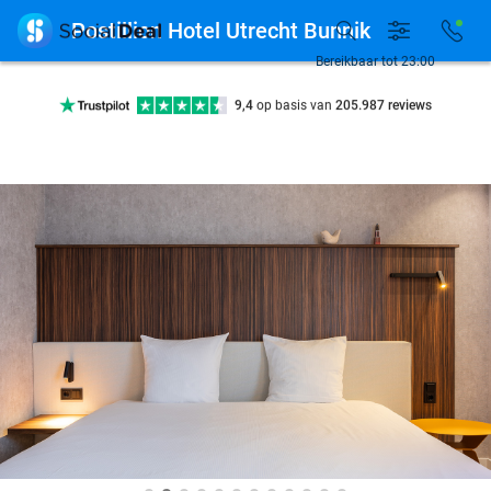
7 dagen per week beschikbaar

Postillion Hotel Utrecht Bunnik
10+ miljoen leden
Bereikbaar tot 23:00
9,4
op basis van
205.987 reviews
Ontdek 15.000+ deals
7 dagen per week beschikbaar
10+ miljoen leden