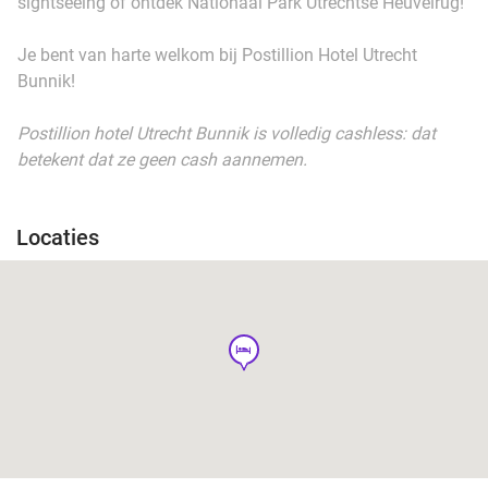
sightseeing of ontdek Nationaal Park Utrechtse Heuvelrug!
Je bent van harte welkom bij Postillion Hotel Utrecht
Bunnik!
Postillion hotel Utrecht Bunnik is volledig cashless: dat
betekent dat ze geen cash aannemen.
Locaties
hotel