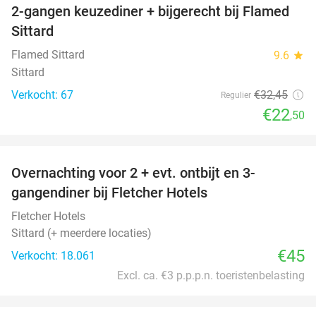
2-gangen keuzediner + bijgerecht bij Flamed
31%
Sittard
Flamed Sittard
9.6
star
Sittard
Verkocht: 67
€32
,45
Regulier
€22
,50
favorite_border
Overnachting voor 2 + evt. ontbijt en 3-
gangendiner bij Fletcher Hotels
Fletcher Hotels
Sittard (+ meerdere locaties)
€45
Verkocht: 18.061
Excl. ca. €3 p.p.p.n. toeristenbelasting
favorite_border