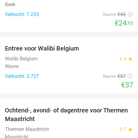
Beek
Verkocht: 1.233
€43
Regulier
€24
,95
favorite_border
Entree voor Walibi Belgium
35%
Walibi Belgium
9.4
star
Wavre
Verkocht: 3.727
€57
Regulier
€37
favorite_border
Ochtend-, avond- of dagentree voor Thermen
25%
Maastricht
Thermen Maastricht
9.7
star
Maastricht