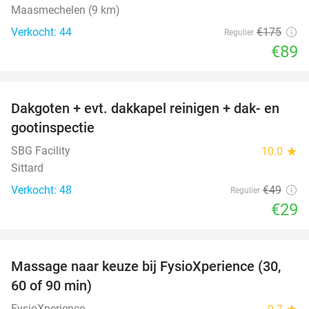
Maasmechelen (9 km)
Verkocht: 44
€175
Regulier
€89
favorite_border
Dakgoten + evt. dakkapel reinigen + dak- en
41%
gootinspectie
SBG Facility
10.0
star
Sittard
Verkocht: 48
€49
Regulier
€29
favorite_border
Massage naar keuze bij FysioXperience (30,
44%
60 of 90 min)
FysioXperience
star