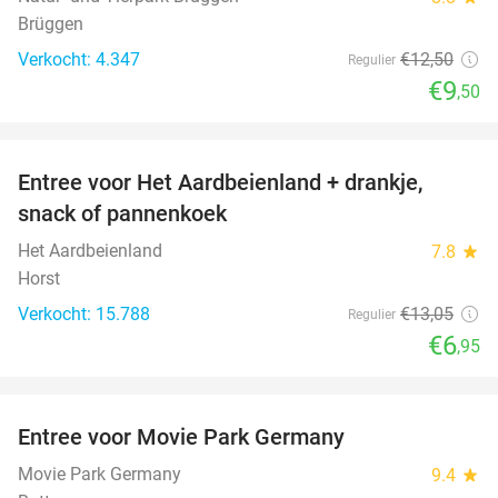
Brüggen
Verkocht: 4.347
€12
,50
Regulier
€9
,50
favorite_border
Entree voor Het Aardbeienland + drankje,
47%
snack of pannenkoek
Het Aardbeienland
7.8
star
Horst
Verkocht: 15.788
€13
,05
Regulier
€6
,95
favorite_border
Entree voor Movie Park Germany
38%
Movie Park Germany
9.4
star