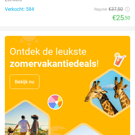
Verkocht: 584
€37
,50
Regulier
€25
,50
Ontdek de leukste
zomervakantiedeals
!
Bekijk nu