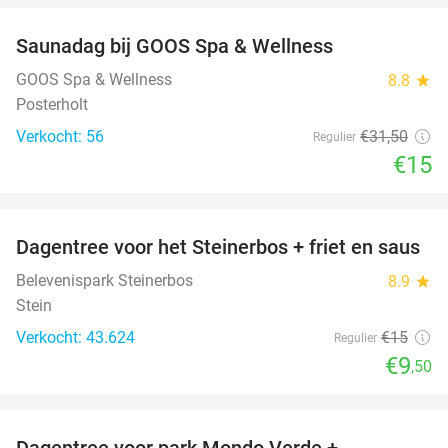
Saunadag bij GOOS Spa & Wellness
52%
NEW
TODAY
GOOS Spa & Wellness
8.8
star
Posterholt
Verkocht: 56
€31
,50
Regulier
€15
favorite_border
Dagentree voor het Steinerbos + friet en saus
37%
Belevenispark Steinerbos
8.9
star
Stein
Verkocht: 43.624
€15
Regulier
€9
,50
favorite_border
Dagentree voor park Mondo Verde +