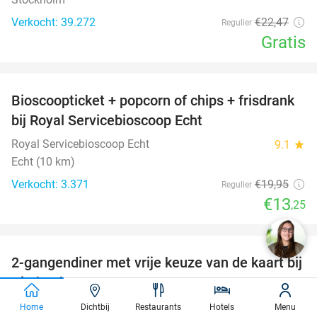
Verkocht: 39.272
€22
,47
Regulier
Gratis
favorite_border
Bioscoopticket + popcorn of chips + frisdrank
34%
bij Royal Servicebioscoop Echt
Royal Servicebioscoop Echt
9.1
star
Echt (10 km)
Verkocht: 3.371
€19
,95
Regulier
€13
,25
favorite_border
2-gangendiner met vrije keuze van de kaart bij
23%
KitchenbyPJ
KitchenbyPJ
9.0
star
Home
Dichtbij
Restaurants
Hotels
Menu