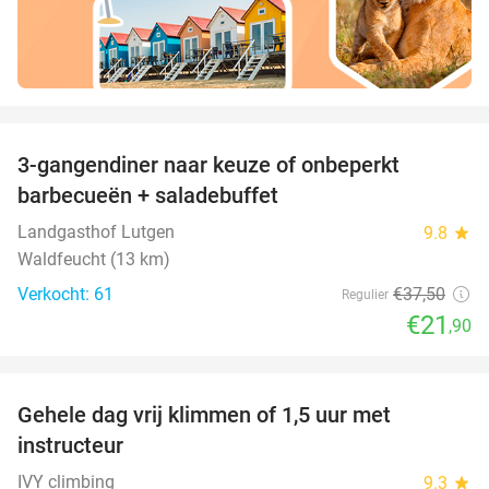
favorite_border
3-gangendiner naar keuze of onbeperkt
42%
barbecueën + saladebuffet
Landgasthof Lutgen
9.8
star
Waldfeucht (13 km)
Verkocht: 61
€37
,50
Regulier
€21
,90
favorite_border
Gehele dag vrij klimmen of 1,5 uur met
25%
instructeur
IVY climbing
9.3
star