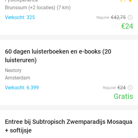
9.7
Brunssum (+2 locaties) (7 km)
Verkocht: 325
€42
,75
Regulier
€24
favorite_border
100%
60 dagen luisterboeken en e-books (20
luisteruren)
Nextory
Amsterdam
Verkocht: 6.399
€24
Regulier
Gratis
favorite_border
Entree bij Subtropisch Zwemparadijs Mosaqua
25%
+ softijsje