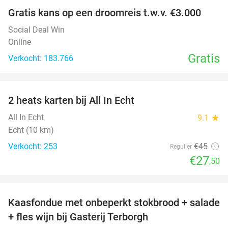
Gratis kans op een droomreis t.w.v. €3.000
Social Deal Win
Online
Gratis
Verkocht: 183.766
favorite_border
2 heats karten bij All In Echt
39%
All In Echt
9.1
star
Echt (10 km)
Verkocht: 253
€45
Regulier
€27
,50
favorite_border
Kaasfondue met onbeperkt stokbrood + salade
44%
+ fles wijn bij Gasterij Terborgh