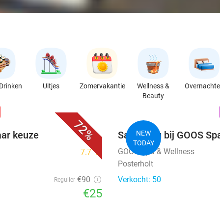
Drinken
Uitjes
Zomervakantie
Wellness &
Overnacht
Beauty
favorite_border
n
72%
aar keuze
Saunadag bij GOOS Sp
NEW
TODAY
GOOS Spa & Wellness
7.7
star
Posterholt
€90
Verkocht: 50
Regulier
€25