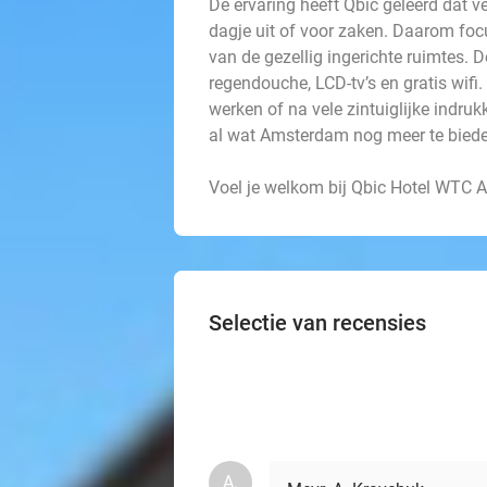
De ervaring heeft Qbic geleerd dat v
dagje uit of voor zaken. Daarom focu
van de gezellig ingerichte ruimtes.
regendouche, LCD-tv’s en gratis wifi.
werken of na vele zintuiglijke indru
al wat Amsterdam nog meer te biede
Voel je welkom bij Qbic Hotel WTC
Selectie van recensies
А.