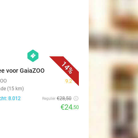
favorite_border
hexagon
events
14%
ee voor GaiaZOO
ZOO
9.2
star
ade (15 km)
cht: 8.012
€28
,50
Regulier
€24
,50