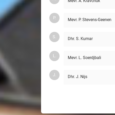
Mevr. А. Kravchuk
P.
Mevr. P. Stevens-Geenen
S.
Dhr. S. Kumar
L.
Mevr. L. Soerdjbali
J.
Dhr. J. Nijs