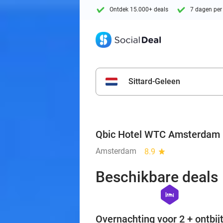
Ontdek 15.000+ deals
7 dagen per
Sittard-Geleen
Qbic Hotel WTC Amsterdam
Amsterdam
8.9
star
Beschikbare deals
hexagon
hotel
Overnachting voor 2 + ontbij