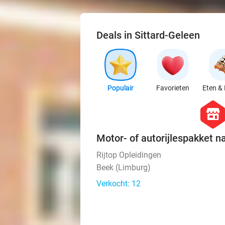
Deals in Sittard-Geleen
Populair
Favorieten
Eten & 
hexago
store
Motor- of autorijlespakket n
Rijtop Opleidingen
Beek (Limburg)
Verkocht: 12