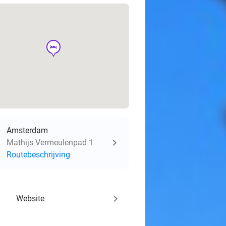
hotel
Amsterdam
Mathijs Vermeulenpad 1
Routebeschrijving
keyboard_arrow_right
Website