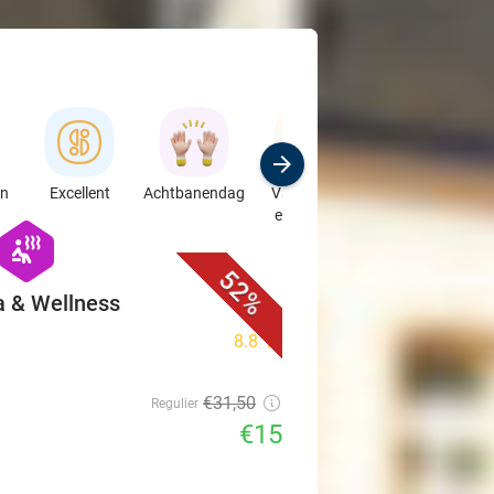
en
Excellent
Achtbanendag
Vakantie in
Speciaalzaken
eigen land
& Auto's
favorite_border
hexagon
wellness
52%
a & Wellness
8.8
star
€31
,50
Regulier
€15