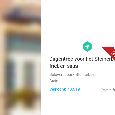
hexagon
events
3
Dagentree voor het Steinerb
friet en saus
Belevenispark Steinerbos
Stein
Verkocht: 43.619
Regulier