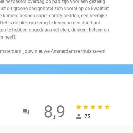
eel bezoekers overdag op pad zijn voor een gezellig
st dit groene designhotel zich vooral op de kwaliteit
 De kamers hebben super comfy bedden, een heerlijke
 Het is dé plek om terug te keren na een dag hard
kken te hebben opgedaan met eten, drinken, fietsen en
n heeft.
 Amsterdam; jouw nieuwe Amsterdamse thuishaven!
8,9
75