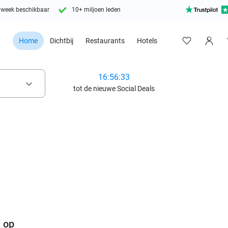
 week beschikbaar
10+ miljoen leden
Home
Dichtbij
Restaurants
Hotels
16:56:32
keyboard_arrow_down
tot de nieuwe Social Deals
favorite_border
t op