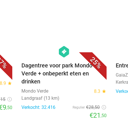
favorite_border
favorite_border
hexagon
events
7%
25%
os +
Dagentree voor park Mondo
Entr
Verde + onbeperkt eten en
Gaia
drinken
Kerkr
8.9
star
Mondo Verde
8.3
star
Verko
Landgraaf (13 km)
€15
€9
Verkocht: 32.416
€28
,50
,50
Regulier
€21
,50