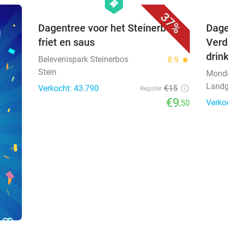
hexagon
events
37%
n
Dagentree voor het Steinerbos +
Dage
friet en saus
Verd
drin
Belevenispark Steinerbos
8.9
star
Stein
Mond
Landg
Verkocht: 43.790
€15
Regulier
€9
Verko
,50
favorite_border