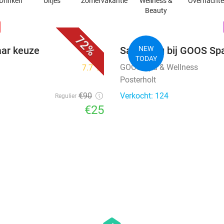
Drinken
Uitjes
Zomervakantie
Wellness &
Overnacht
Beauty
favorite_border
n
72%
aar keuze
Saunadag bij GOOS Sp
NEW
TODAY
GOOS Spa & Wellness
7.7
star
Posterholt
€90
Verkocht: 124
Regulier
€25
favorite_border