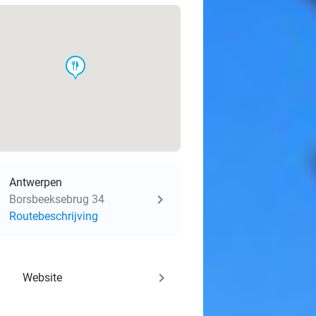
food
Antwerpen
Borsbeeksebrug 34
Routebeschrijving
keyboard_arrow_right
Website