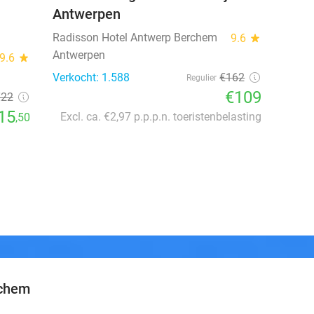
Antwerpen
Radisson Hotel Antwerp Berchem
9.6
star
Antwerpen
9.6
star
Verkocht: 1.588
€162
Regulier
€109
€22
15
Excl. ca. €2,97 p.p.p.n. toeristenbelasting
,50
rchem