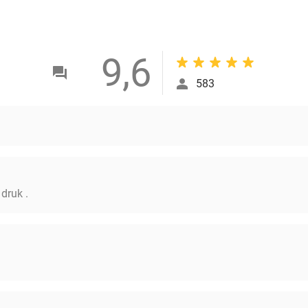
9,6
583
 druk .