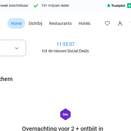
 week beschikbaar
10+ miljoen leden
Home
Dichtbij
Restaurants
Hotels
11:55:06
keyboard_arrow_down
tot de nieuwe Social Deals
rchem
favorite_border
favorite_border
hexagon
hotel
Overnachting voor 2 + ontbijt in