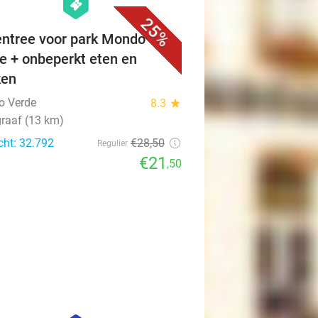
hexagon
events
25%
ntree voor park Mondo
e + onbeperkt eten en
ken
o Verde
8.3
star
raaf (13 km)
cht: 32.792
€28
,50
Regulier
€21
,50
favorite_border