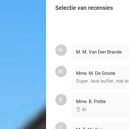
Selectie van recensies
M.
M. M. Van Den Brande
M.
Mme. M. De Groote
Super , leuk buffet , niet te
B.
Mme. B. Pottie
👌 👍
Z.