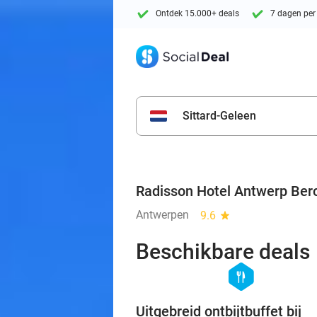
Ontdek 15.000+ deals
7 dagen per
Sittard-Geleen
Radisson Hotel Antwerp Be
Antwerpen
9.6
star
Beschikbare deals
hexagon
food
Uitgebreid ontbijtbuffet bij