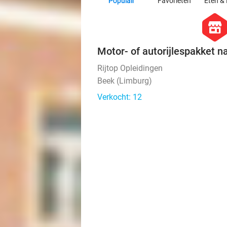
Populair
Favorieten
Eten & 
hexago
store
Motor- of autorijlespakket n
Rijtop Opleidingen
Beek (Limburg)
Verkocht: 12