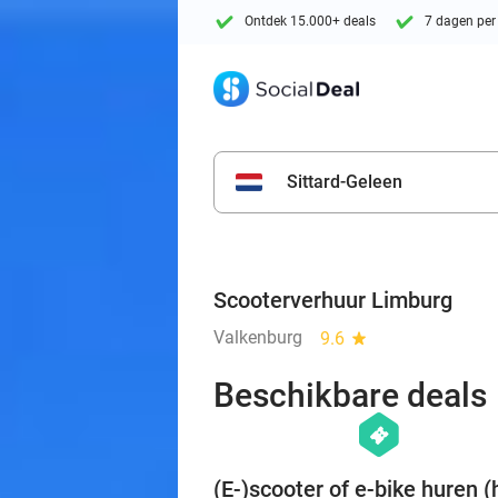
Ontdek 15.000+ deals
7 dagen per
Sittard-Geleen
Scooterverhuur Limburg
Valkenburg
9.6
star
Beschikbare deals
hexagon
events
(E-)scooter of e-bike huren (