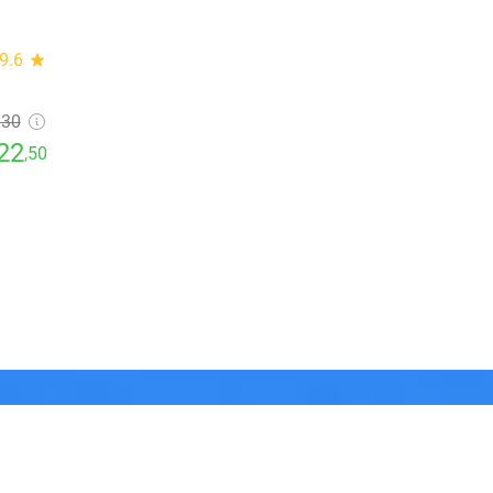
9.6
star
€30
22
,50