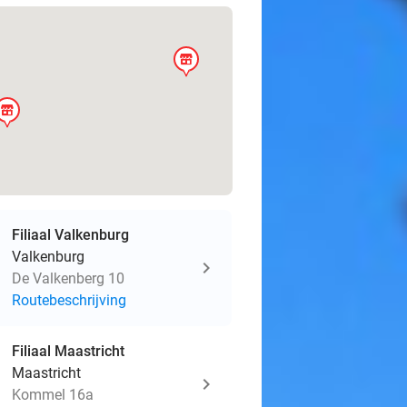
store
store
Filiaal Valkenburg
Valkenburg
De Valkenberg 10
Routebeschrijving
Filiaal Maastricht
Maastricht
Kommel 16a