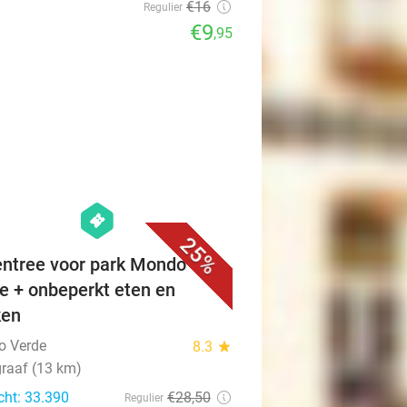
€16
Regulier
€9
,95
favorite_border
hexagon
events
25%
ntree voor park Mondo
e + onbeperkt eten en
ken
o Verde
8.3
star
raaf (13 km)
cht: 33.390
€28
,50
Regulier