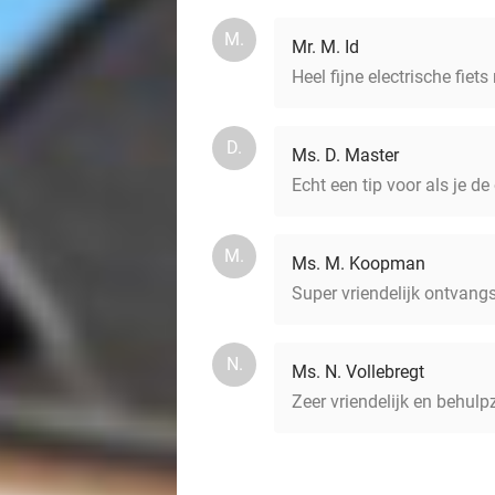
M.
Mr. M. Id
Heel fijne electrische fi
D.
Ms. D. Master
Echt een tip voor als je 
M.
Ms. M. Koopman
Super vriendelijk ontvang
N.
Ms. N. Vollebregt
Zeer vriendelijk en behul