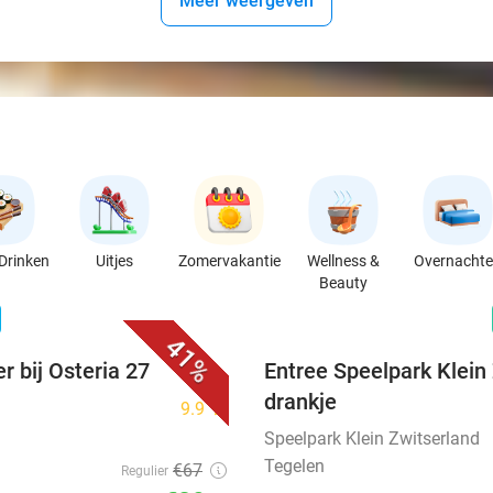
Meer weergeven
Drinken
Uitjes
Zomervakantie
Wellness &
Overnacht
Beauty
favorite_border
n
41%
r bij Osteria 27
Entree Speelpark Klein 
drankje
9.9
star
Speelpark Klein Zwitserland
Tegelen
€67
Regulier