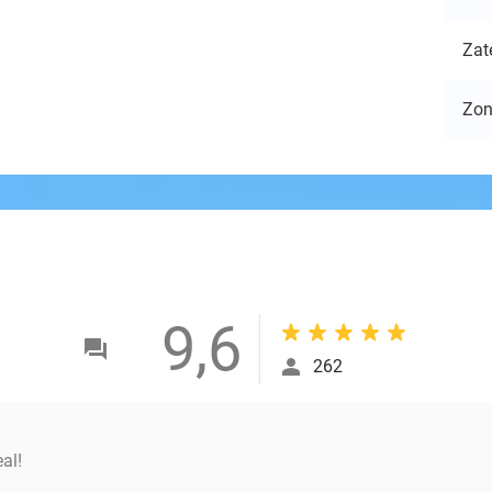
Zat
Zo
9,6
262
al!