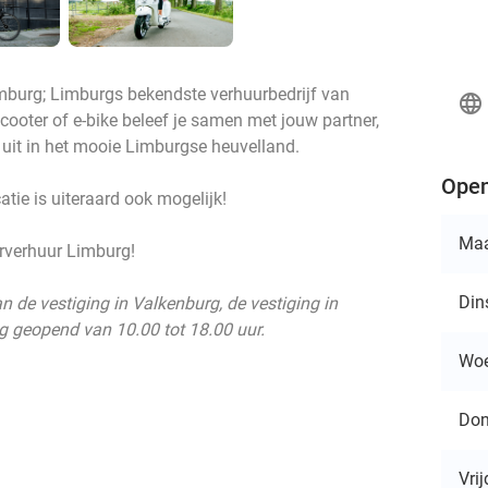
burg; Limburgs bekendste verhuurbedrijf van
language
scooter of e-bike beleef je samen met jouw partner,
g uit in het mooie Limburgse heuvelland.
Open
atie is uiteraard ook mogelijk!
Ma
rverhuur Limburg!
Din
n de vestiging in Valkenburg, de vestiging in
g geopend van 10.00 tot 18.00 uur.
Wo
Don
Vri