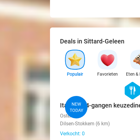
Deals in Sittard-Geleen
Populair
Favorieten
Eten & 
hexago
food
Italiaans 4-gangen keuzedine
NEW
TODAY
Osteria 27
Dilsen-Stokkem (6 km)
Verkocht: 0