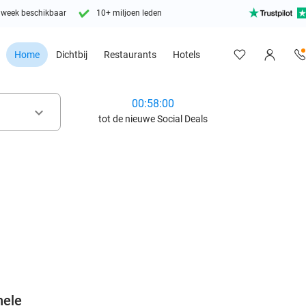
 week beschikbaar
10+ miljoen leden
Home
Dichtbij
Restaurants
Hotels
00:57:58
keyboard_arrow_down
tot de nieuwe Social Deals
favorite_border
hele