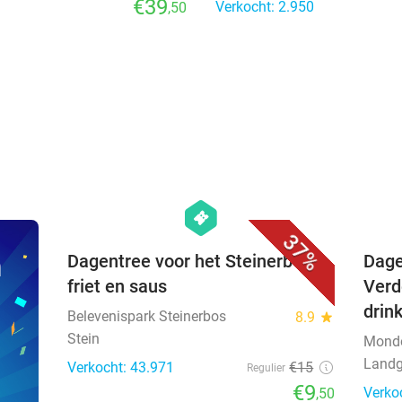
€39
Verkocht: 2.950
,50
favorite_border
hexagon
events
37%
n
Dagentree voor het Steinerbos +
Dage
friet en saus
Verd
drin
Belevenispark Steinerbos
8.9
star
Stein
Mond
Landg
Verkocht: 43.971
€15
Regulier
€9
Verko
,50